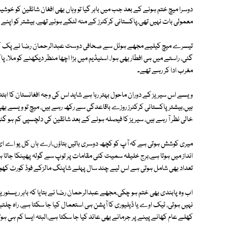
دوسرا میچ ختم ہونے کے بعد جب میں باہر گیا تو وہاں بھی افغان شائقین کو خوشی
معمولی بات نہیں تھی،پاکستانی کرکٹرز کے منہ لٹکے ہوئے تھے، بیشتر کو اپنے
تیسرے میچ کیلیے مجھے ہوٹل سے صحافی دوست عبدالرحمان رضا نے پک کیا، ر
گئی، راستے میں ہی افطار بھی ہوا، اسٹیڈیم میں بڑا اچھا منظر دیکھنے کو ملا، پا
مغرب ادا کر رہے تھے۔
ویسے اس سیریز کے دوران ماحول بہتر رہا ہے شاید اس کی وجہ افغانستان کا ابتد
ہیں،بیشتر پاکستانی کرکٹرز روزے باقاعدگی سے رکھ رہے ہیں، میچ تو ویسے بھی ا
خالی نظر آ رہے ہیں، سیریز کا فیصلہ ہونے کے بعد شائقین کی دلچسپی کم ہو گئی،
میری کوشش ہوتی ہے کہ آپ کو کچھ دوسری باتیں بتاؤں،ارے ہاں کل یو اے ای م
انداز میں ہوتا ہے،برج خلیفہ سمیت کئی مقامات پر توپ سے گولہ پھینکا جاتا ہے
تعداد بھی شامل ہوتی ہے اس لیے چند سال پہلے شاپنگ مالزکے فوڈ کورٹ کھولنے
اب وہ پابندی بھی ختم ہو چکی،مجھے عبدالرحمان رضا نے بتایا کہ باہر ریسٹور
نہیں ہوتی، ٹیک اوے یا ڈیلیوری کا آپشن ہی استعمال کیا جا سکتا ہے، راہ چلتے آ
کھلے عام کھانے پینے پر جرمانے بھی عائد کیا جا سکتا ہے،البتہ ایسا کم ہی 