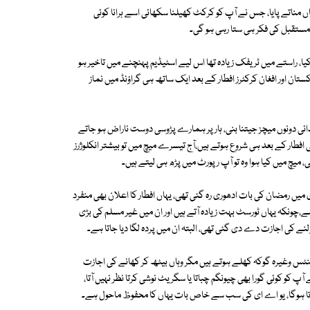
اں مناتے پایا، جس نے آپ کو کرکٹ کھیلنا سکھائی اسے ہرانا کوئی
 مستقبل کی فکر ہی ستا رہی ہو گی۔
استے میں ٹریفک زیادہ تھا اس لیے اسٹیڈیم پہنچنے میں تاخیر ہو
کستان اور افغان کرکٹرز افطار کے بعد ایک ساتھ ہی گراؤنڈ میں نماز
ائی دونوں میچز جیتنا بنی، ہار پر ہمارے پڑوسی دوست ناراض ہو جاتے
فطار کے بعد ہی شروع ہوتے ہیں،آج تیسرے میچ میں تو بیشتر انکلوژرز
 میچ میں کیا ہوا وہ تو آپ رپورٹ میں پڑھ ہی لیتے ہیں۔
یں رمضان کی بات ادھوری رہ گئی تھی، یہاں افطار کا اعلان بھی منفرد
،چونکہ یہاں ٹورسٹ بہت زیادہ آتے ہیں اور ان میں غیر مسلم کی بڑی
 کی اجازت دے دی گئی تھی، البتہ ان میں پردہ لگا دیا جاتا ہے۔
ینٹس وغیرہ گوکہ کھلے ہوتے ہیں مگر وہاں بیٹھ کر کھانے کی اجازت
پ کو کوئی گورا بھی چیونگم چباتا یا سگریٹ نوشی کرتا نظر نہیں آتا،
ہوتا ہوگا، یو اے ای کی سب سے خاص بات یہاں کا محفوظ ماحول ہے۔