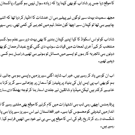
کا موقع دیا جس پر شاداب کو بھی کہنا پڑا کہ زیادہ سوال نہیں ہو گئے؟۔ پاکست
مجھ سمیت بہت سے لوگوں نے پہلے ہی ان خدشات کا اظہار کر دیا تھا کہ اتنے تجر
چاہیے ہی تھا تو کپتان سے اچھا کون ملتا، ٹیم میں تجربے کی کمی تھی، رہی سہی
شاداب کو تو اس اسکواڈ کا کیا اپنے کپتان بننے کا بھی بہت دیر سے علم ہوا،ک
منتخب کر کے آخری لمحات میں قیادت سونپ دی گئی،کوچ عبدالرحمان کو بھی انٹرن
دونوں ہی ناتجربہ کار ہوں تو ایسے میں مسائل تو ہونے ہی تھے،دراصل ہم کس
دیتے تھے۔
اب ان کو ہی یاد کر رہے ہیں، خیر اب شاید اگلی سیریز میں واپسی ہو ہی جائے،
ہم کو بھی اب پی ایس ایل کی بنیاد پر پلیئرز کو آسمان پر چڑھانے سے گریز کر
خاصے کرکٹر ہیں لیکن میڈیا و شائقین نے جلدی اسٹار بنا کر توجہ بھٹکا دی،سا
پرفارمنس اچھی رہی تب ہی اشتہارات میں کام کرنے کا موقع بھی ملتے رہے گا 
شکست دے کر تاریخ رقم کی،اس کا موقع پی سی بی نے خود ہی انھیں فراہم کیا، ا
رہے ہیں۔