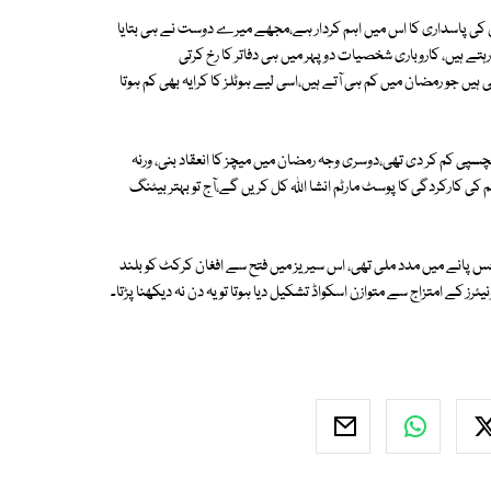
نون کی پاسداری کا اس میں اہم کردار ہے،مجھے میرے دوست نے ہی بتایا
ے ہیں، کاروباری شخصیات دوپہر میں ہی دفاتر کا رخ کرتی
ں جو رمضان میں کم ہی آتے ہیں،اسی لیے ہوٹلز کا کرایہ بھی کم ہوتا
سپی کم کر دی تھی،دوسری وجہ رمضان میں میچز کا انعقاد بنی، ورنہ
م کی کارکردگی کا پوسٹ مارٹم انشا اللہ کل کریں گے،آج تو بہتر بیٹنگ
پانے میں مدد ملی تھی، اس سیریز میں فتح سے افغان کرکٹ کو بلند
رز کے امتزاج سے متوازن اسکواڈ تشکیل دیا ہوتا تو یہ دن نہ دیکھنا پڑتا۔