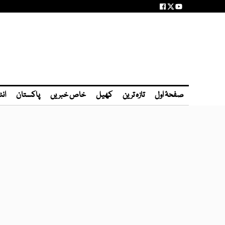
صفحۂ اول
تازہ ترین
کھیل
خاص خبریں
پاکستان
انٹ