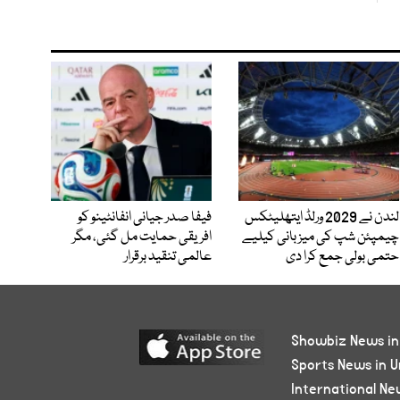
لندن نے 2029 ورلڈ ایتھلیٹکس
فیفا صدر جیانی انفانٹینو کو
چیمپئن شپ کی میزبانی کیلیے
افریقی حمایت مل گئی، مگر
حتمی بولی جمع کرا دی
عالمی تنقید برقرار
Showbiz News in
Sports News in U
International Ne