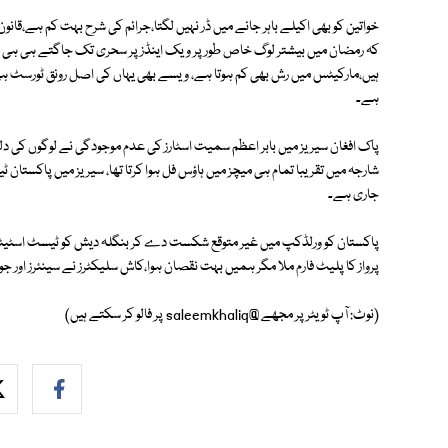
خواتین کو بھی اکیلے باہر جانے میں ڈر نہیں لگتا،جرائم کی شرح بہت کم ہے،قا
کہ رمضان میں بیشتر لوگ خاص طور پر ویک اینڈز پر سحری تک جاگتے ہی ہی رہت
ہیں،مارکیٹس میں رش بھی کم ہوتا ہے، ویسے بھی یہاں کی اصل رونق ٹورسٹ ہی ہی
ہے۔
پاک افغان سیریز میں بابر اعظم سمیت اسٹارز کی عدم موجودگی نے لوگوں کی دلچ
شارجہ میں تقریبا تمام ہی میچز میں ہاؤس فل ہوا کرتا تھا، سیریز میں پاکستان ٹی
جاری ہے۔
پاکستان کو ورلڈکپ میں غیر متوقع شکست دے کر بنگلہ دیش کو ٹیسٹ اسٹیٹس 
پرواز کا پلیٹ فارم ملا مگر ہمیں بہت نقصان ہوا،کاش سلیکٹرز نے سینئرز اور جونیئ
(نوٹ: آپ ٹویٹر پر مجھے @saleemkhaliq پر فالو کر سکتے ہیں)