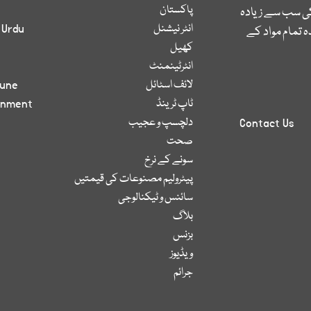
پاکستان
کی سب سے زیادہ
انٹر نیشنل
 Urdu
 تمام مواد کے
کھیل
انٹرٹینمنٹ
لائف اسٹائل
bune
ٹاپ ٹرینڈ
inment
دلچسپ و عجیب
Contact Us
صحت
سونے کے نرخ
پیٹرولیم مصنوعات کی قیمتیں
سائنس و ٹیکنالوجی
بلاگ
بزنس
ویڈیوز
جرائم