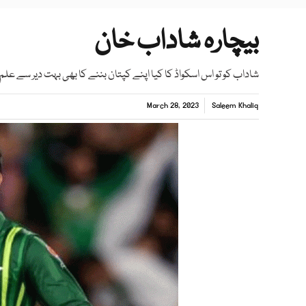
بیچارہ شاداب خان
شاداب کو تو اس اسکواڈ کا کیا اپنے کپتان بننے کا بھی بہت دیر سے علم 
March 28, 2023
Saleem Khaliq