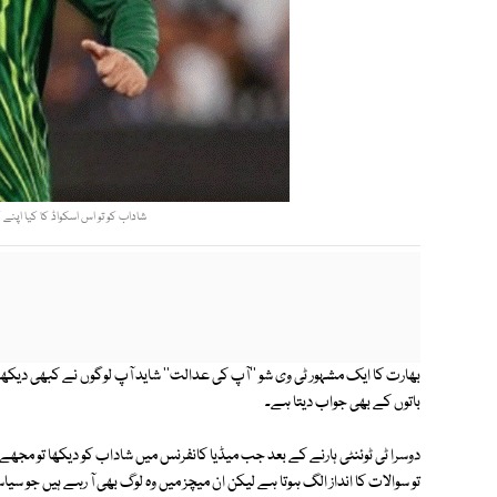
شاداب کو تو اس اسکواڈ کا کیا اپنے 
بھارت کا ایک مشہور ٹی وی شو ''آپ کی عدالت'' شاید آپ لوگوں نے کبھی دیکھا 
باتوں کے بھی جواب دیتا ہے۔
دوسرا ٹی ٹوئنٹی ہارنے کے بعد جب میڈیا کانفرنس میں شاداب کو دیکھا تو 
تو سوالات کا انداز الگ ہوتا ہے لیکن ان میچز میں وہ لوگ بھی آ رہے ہیں جو سی