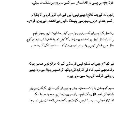
ان کو تاریخ میں پہلی بار افغانستان سے کسی سیریز میں شکست ہوئی۔
بات کے بعد نتائج اچھے نہیں آئیں گے، اب کوئی قربانی کا بکرا تو
 کسر ابتدائی دونوں میچز میں پلیئنگ الیون نے انتخاب نے پوری کر دی۔
سے شامل کرنا ہے اور کسے نہیں ان سے کوئی مشاورت نہیں ہوئی،ٹیم
یشنل لیول پر ذمہ داری نبھانے کا کوئی تجربہ نہ تھا، اب ٹیم اور کوچ
ی حال میں خوش نہیں،پہلے بابر اور رضوان کو سست بیٹنگ کے طعنے
 نئے کھلاڑی بھی اب شکوہ نہیں کر سکیں گے کہ مواقع نہیں ملتے جبکہ
نا ہوگا،مجھے نسیم شاہ کی کارکردگی دیکھ کر افسوس ہوتا ہے، وہ اچھے
ری رونقیں کرکٹ کی وجہ سے ہوتی ہیں۔
نسیم کو جلدی یہ بات سمجھ لینی چاہیے،ان کے ساتھی کرکٹرز نے بھی
انداز میں تبدیلی کو محسوس کیا ہے۔ خیر افغانستان نے اس سیریز سے پایا ہی پایا،دنیا کی نمبر 10 رینک ٹیم نے تیسری پوزیشن پر موجود حریف کو
فغان تو خوشی سے سرشار ہیں، کھلاڑیوں کو قیمتی انعامات بھی دیے جا