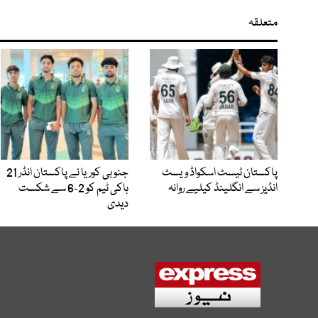
متعلقہ
پاکستان ٹیسٹ اسکواڈ ویسٹ
جنوبی کوریا نے پاکستان انڈر 21
انڈیز سے انگلینڈ کیلیے روانہ
ہاکی ٹیم کو 2-6 سے شکست
دیدی