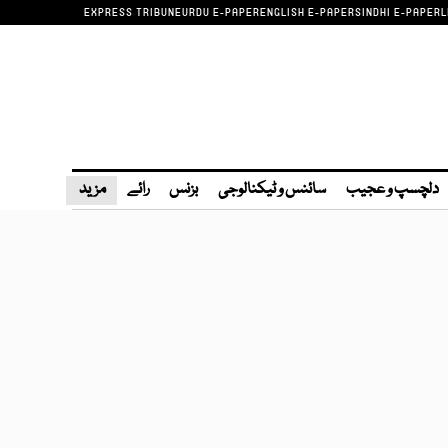
EXPRESS TRIBUNE
URDU E-PAPER
ENGLISH E-PAPER
SINDHI E-PAPER
L
دلچسپ و عجیب
سائنس و ٹیکنالوجی
بزنس
رائے
مزید