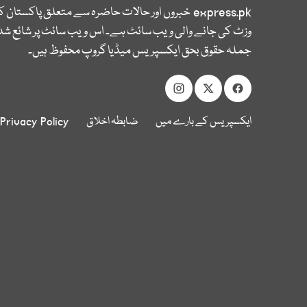
express.pk
خبروں اور حالات حاضرہ سے متعلق پاکستان 
وزٹ کی جانے والی ویب سائٹ ہے۔ اس ویب سائٹ پر شائع شدہ
جملہ حقوق بحق ایکسپریس میڈیا گروپ محفوظ ہیں۔
ایکسپریس کے بارے میں
ضابطہ اخلاق
Privacy Policy