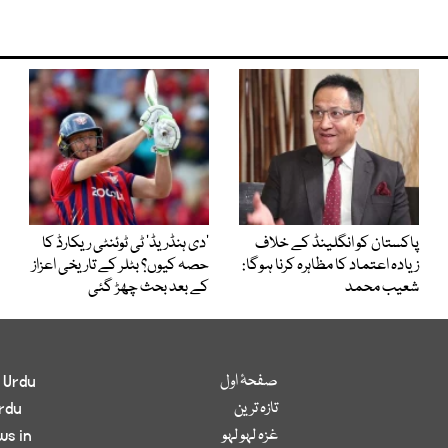
پاکستان کو انگلینڈ کے خلاف
’دی ہنڈریڈ‘ ٹی ٹوئنٹی ریکارڈ کا
زیادہ اعتماد کا مظاہرہ کرنا ہوگا:
حصہ کیوں؟ بٹلر کے تاریخی اعزاز
شعیب محمد
کے بعد بحث چھڑ گئی
صفحۂ اول
 Urdu
تازہ ترین
rdu
غزہ لہو لہو
ws in