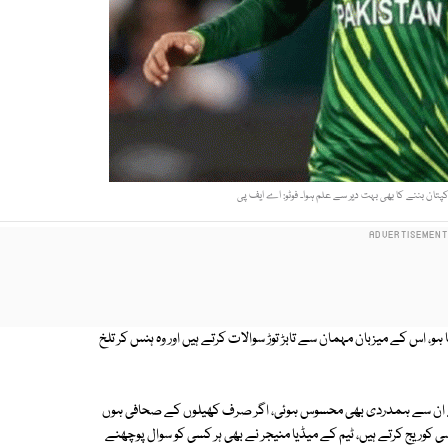
کپتان بننے کا بھی بہت دیر سے علم ہوا۔ فوٹو: اے ایف پی
ہو، اس کے میزبان مہمان سے تابڑ توڑ سوالات کرتے ہیں اور وہ ہنس کر تلخ
مجھے ان سے ہمدردی بھی محسوس ہوئی، اگر صرف کھیلوں کے صحافی ہوں
اسی کوریج کرتے ہیں، ٹیم کے میڈیا منیجر نے بھی ہر کسی کو سوال پوچھنے