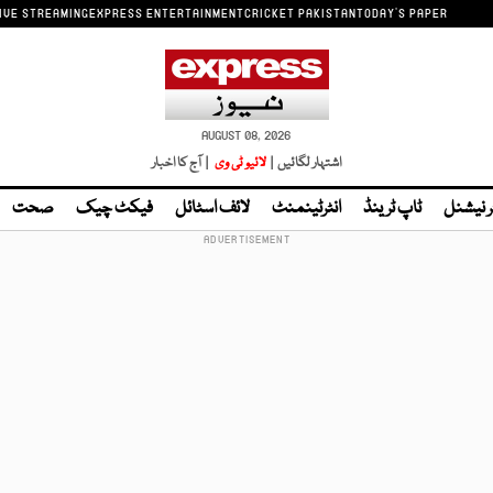
IVE STREAMING
EXPRESS ENTERTAINMENT
CRICKET PAKISTAN
TODAY'S PAPER
AUGUST 08, 2026
اشتہار لگائیں |
لائیو ٹی وی
| آج کا اخبار
ر نیشنل
ٹاپ ٹرینڈ
انٹرٹینمنٹ
لائف اسٹائل
فیکٹ چیک
صحت