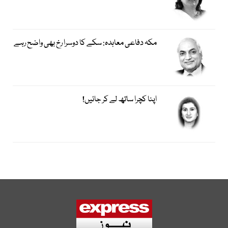
مکہ دفاعی معاہدہ: سکے کا دوسرا رخ بھی واضح رہے
اپنا کچرا ساتھ لے کر جائیں!