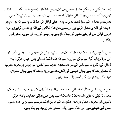
دنیا بدل گئی ہے لیکن مشرق وسطیٰ اب تک نہیں بدلا یا زیادہ سچ یہ ہے کہ اسے بدلنے
نہیں دیا گیا۔ سیاسی اور انسانی حقوق کا مطالبہ عرب بادشاہتوں سے، ان کی نظر میں
بغاوت اور غداری کے سوا کچھ نہیں۔ زیدی حوثی قبائل کی حقیقت یہ ہے کہ وہ امام ابو
حنیفہ کی فقہ پر عمل کرتے ہیں اور سنی یمن امام شافعی کے فقہ پر عمل کرتے ہیں۔ یہ
دونوں قبائل مل کر اپنے حقوق کی جنگ لڑرہے ہیں جس کی پاداش میں یہ باغی قرار
پاگئے۔
جس طرح اس تنازعہ کو فرقہ وارانہ رنگ دینے کی سازش کی جارہی ہے۔ وقتی طور پر تو
اس پر قابو پالیا گیا ہے لیکن سوال یہ ہے کہ کب تک؟ شمالی یمن جہاں حوثی زیدی
قبائل کی اکثریت ہے۔ اس کی سرحد سعودی عرب سے لگتی ہے جہاں پر سعودی عرب
کا مشرقی علاقہ ہے جہاں شیعوں کی اکثریت ہے اور یہ وہ علاقہ ہے جہاں سعودی
عرب کے بیشتر تیل کے ذخائر پائے جاتے ہیں۔
یمن میں سیاسی منظر نامہ کافی پیچیدہ ہے، تاہم مذاکرات کے ذریعے مستقل جنگ
بندی کا کوئی نہ کوئی راستہ نکالا جا سکتا ہے۔ یمن میں ایرانی حمایت یافتہ حوثی
باغیوں اور سعودی حمایت یافتہ حکومت کے مابین ایک عرصے سے لڑائی جاری ہے،
جس کے نتیجے میں اس ملک میں ایک انسانی بحران پیدا ہو چکا ہے۔