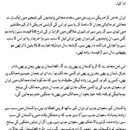
ادا کیا۔
ایران خاص کر امریکی سرپرستی میں سخت معاشی پابندیوں کے نتیجے میں ایک بڑے
معاشی اور مالیاتی بحران کا سامنا کر رہا ہے اور اس کی کرنسی امریکی ڈالر کے مقابلے
میں تیزی سے گر رہی ہے اور شہری علاقوں میں افراط زر کی شرح 50 فیصد سے زیادہ ہو
گئی ہے۔ ان پابندیوں کے دوران چین ایرانی تیل کا سب سے بڑا خریدار رہا اور اس کا سب
سے بڑا تجارتی شراکت دار بھی ہے۔ گزشتہ سال دوطرفہ تجارت 15.8 بلین ڈالر تھی جو
پچھلے سال سے 7 فیصد زیادہ تھی۔
اس امن معاہدے کا اثر پاکستان پر بھی پڑے گا ، افغانستان پر بھی، یمن پر بھی،شام،
عراق، لبنان پر بھی، بحرین پر بھی اور کسی حد تک یو اے ای اور عمان جیسے ممالک پر
بھی۔ کسی پر کم اور کسی پر زیادہ لیکن حقیقت یہ ہے کہ مذکورہ تمام ممالک میں ایران
اور سعودی عرب کی پراکسی جنگ جاری تھی اور جب ان دونوں ممالک کی صلح
ہوجائیگی تو رفتہ رفتہ خود بخود ان ممالک میں بھی یہ جنگیں ختم ہوجائیں گی۔
پاکستان کے سعودی عرب اور ایران کے ساتھ قریبی تعلقات ہیں۔ پاکستان میں سب سے
زیادہ زرمبادلہ سعودی عرب سے آتا ہے جب کہ ہر مشکل وقت میں پاکستان کی سب
سے زیادہ مدد کرنے والا ملک بھی سعودی عرب ہے۔ یوں اگر ان دونوں ملکوں کی صلح
ہوجائے تو پاکستانپر بھی اچھے اثرات مرتب ہوں گے۔ اسی طرح افغانستان کے حالات