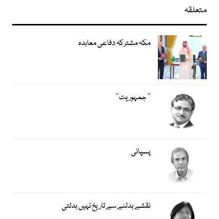
متعلقہ
مکہ مشترکہ دفاعی معاہدہ
’’ جمہوریت‘‘
پسپائی
نقشے بدلنے سے تاریخ نہیں بدلتی