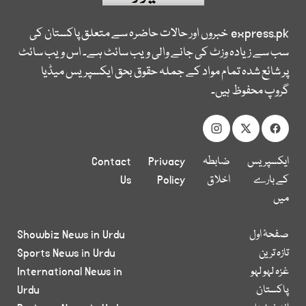
express.pk
خبروں اور حالات حاضرہ سے متعلق پاکستان کی
سب سے زیادہ وزٹ کی جانے والی ویب سائٹ ہے۔ اس ویب سائٹ
پر شائع شدہ تمام مواد کے جملہ حقوق بحق ایکسپریس میڈیا
گروپ محفوظ ہیں۔
ایکسپریس
ضابطہ
Privacy
Contact
کے بارے
اخلاق
Policy
Us
میں
صفحۂ اول
Showbiz News in Urdu
تازہ ترین
Sports News in Urdu
غزہ لہو لہو
International News in
پاکستان
Urdu