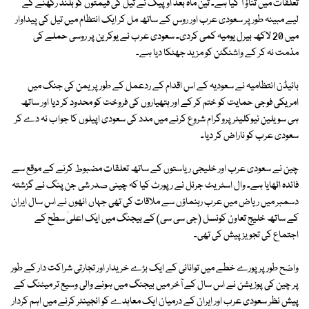
تعلقات میں تناؤ آ گیا ہے۔ تین ماہ بعد اوپیک نے تیل کی قیمتوں کو بلند رکھنے کے
لیے مبینہ طور پر سعودی عرب اور روس کے ساتھ مل کر ایک انتظام میں تیل کی پیداوار
میں 20 لاکھ بیرل یومیہ کمی کردی۔ سعودی عرب نے یوکرین پر روسی حملے کی
مذمت نہ کر کے واشنگٹن کو مزید جھٹکا دیا ہے۔
بائیڈن انتظامیہ نے سعودیہ کے اس اقدام کے ردعمل کے طور پر یمن کی جنگ میں
امریکی فوجی حمایت کو ختم کر کے اور ہتھیاروں کی فروخت کو محدود کر دیا اور ساتھ
ہی سویلین نیوکلیئر پروگرام شروع کرنے میں مدد کی سعودی اپیلوں کا جواب نہ دے کر
سعودی عرب کو ناراض کر دیا۔
چین نے سعودی عرب اور خلیجی ریاستوں کے ساتھ تعلقات مضبوط کرنے کے موقع سے
فائدہ اٹھایا ہے۔ وال اسٹریٹ جرنل نے رپورٹ کیا کہ چینی صدر شی جن پنگ نے گزشتہ
دسمبر میں ریاض میں عرب رہنماؤں سے ملاقات کی تھی جہاں انھوں نے اس سال ایران
کے ساتھ خلیج تعاون کونسل (جی سی سی) کے بیجنگ میں ایک اعلیٰ سطح کے
اجتماع کی تجویز پیش کی تھی۔
واضح طور پر پورے خطے میں توانائی کے ایک بڑے خریدار اور تجارتی شراکت دار کے طور
پر چین کی پوزیشن نے اس سال کے آخر میں بیجنگ میں ہونے والی وسیع تر میٹنگ کے
پیش نظر سعودی عرب اور ایران کے درمیان ایک معاہدے کو انجینئر کرنے میں اہم کردار