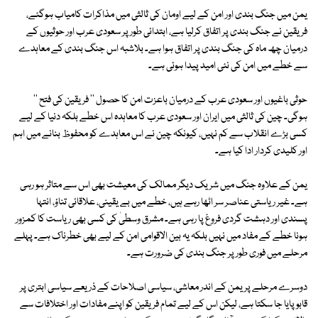
یمن میں جنگ بندی اور امن کے لیے اومان کی ثالثی میں مذاکرات کامیاب ہوگئے،
فریقین نے جنگ بندی پر اتفاق کرلیا ہے، ابتدائی طور پر سعودی عرب اور حوثیوں کے
درمیان چھ ماہ کی جنگ بندی پر اتفاق ہوا ہے۔ بلاشبہ اس جنگ بندی کے معاہدے
سے خطے میں امن کی نئی امید پیدا ہوئی ہے۔
حوثی باغیوں اور سعودی عرب کے درمیان باعزت امن کا حصول '' فریقین کی فتح ''
ہوگی۔ چین کی ثالثی میں ایران اور سعودی عرب کا معاہدہ اس خطے بلکہ دنیا کے لیے
کسی بڑے انقلاب سے کم نہیں، کیونکہ چین نے اس معاہدے کو محفوظ بنانے میں اہم
اور کلیدی کردار ادا کیا ہے۔
یمن کے علاوہ جنگ میں شریک دیگر ممالک کی معیشت بھی اس سے متاثر ہو رہی
ہے۔ غیر ریاستی عناصر سر اٹھا رہے ہیں، خطے میں بے یقینی، علاقائی تناؤ، انتہا
پسندی اور دہشت گردی فروغ پا رہی ہے۔ مشرق وسطیٰ کی کسی بھی ریاست کا کمزور
ہونا خطے کے مفاد میں نہیں بلکہ یہ بین الاقوامی امن کے لیے بھی خطرناک ہے۔ پہلے
مرحلے میں فوری طور پر جنگ بندی کی ضرورت ہے۔
دوسرے مرحلے پر یمن کے اندر معاشی، سیاسی اصلاحات کے ذریعے سیاسی ابتری پر
قابو پایا جا سکتا ہے، لیکن اس کے لیے تمام فریقین کو اپنے مفادات اور اختلافات سے