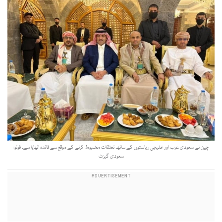
چین نے سعودی عرب اور خلیجی ریاستوں کے ساتھ تعلقات مضبوط کرنے کے موقع سے فائدہ اٹھایا ہے۔ فوٹو:
سعودی گیزٹ