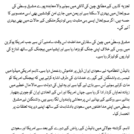
تجزیہ کاروں کے مطابق چین کی ثالثی میں ہونے والا معاہدہ پورے مشرق وسطیٰ کی
صورتحال میں بہتری لا سکتا ہے اور یمن میں جاری امن کوششیں بھی اسی منصوبے کا
حصہ ہیں، اگر صورتحال ایسی ہی مثبت رہی تو دیگر ملکوں کے حالات میں بھی بہتری
آئے گی۔
مشرق وسطیٰ میں چین کی سفارتی مداخلت اس وقت سامنے آئی ہے جب امریکا یوکرین
میں روس کے خلاف اپنی جنگ کو بڑھا رہا ہے اور ایشیا میں بیجنگ کے ساتھ تنازع کی
تیاریوں کو تیزکر رہا ہے۔
بائیڈن انتظامیہ نے سعودی ایران ڈیل پر خاموش ردعمل دیا ہے۔ تاہم امریکی میڈیا میں
تبصرے واشنگٹن کے گہرے خدشات کی طرف اشارہ کرتے ہیں کہ بیجنگ امریکا کو
مات کرتے ہوئے اُس سے بازی لے گیا ہے اور وہ تیل کی دولت سے مالا مال خطے میں
زیادہ نمایاں کردار ادا کر رہا ہے، جہاں امریکا اور اس کے اتحادی ایران کو جوہری ہتھیار
بنانے سے روکنے کے بہانے اس پر معاشی پابندیاں لگا رہے ہیں، واشنگٹن نے مشرق
وسطیٰ میں اپنی مداخلتوں میں سعودی بادشاہت کے ساتھ اپنے دیرینہ تعلقات پر
انحصار کیا۔
تاہم، گزشتہ جولائی میں بائیڈن کے ریاض کے دورے کے بعد سے امریکا اور سعودی