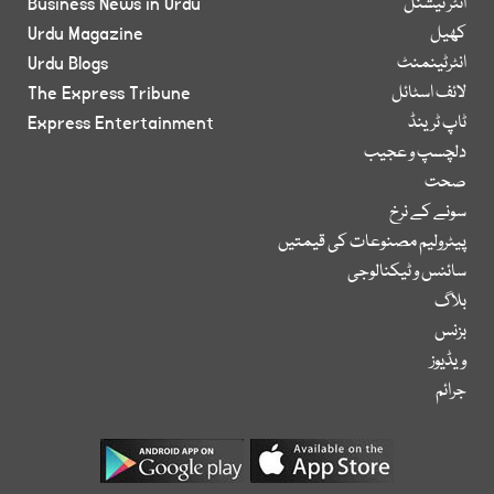
انٹر نیشنل
Business News in Urdu
کھیل
Urdu Magazine
انٹرٹینمنٹ
Urdu Blogs
لائف اسٹائل
The Express Tribune
ٹاپ ٹرینڈ
Express Entertainment
دلچسپ و عجیب
صحت
سونے کے نرخ
پیٹرولیم مصنوعات کی قیمتیں
سائنس و ٹیکنالوجی
بلاگ
بزنس
ویڈیوز
جرائم