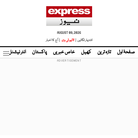
AUGUST 09, 2026
اشتہار لگائیں |
لائیو ٹی وی
| آج کا اخبار
صفحۂ اول
تازہ ترین
کھیل
خاص خبریں
پاکستان
انٹر نیشنل
ٹا