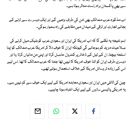
سے بھی پاکستان براہ راست متاثر ہوتا ہے۔
اب مذکورہ عرب ممالک بھی امن کی طرف بڑھیں گے اور ایک دوسرے سے لڑنے کے
بجائے تجارت اور ترقی کے میدان میں مقابلے کی راہ ہموار ہوگی۔
اہم نتیجہ یہ نکلے گا کہ اب امریکا کی ایران اور سعودی عرب کو بلیک میل کرنے کی
صلاحیت مزید کم ہوجائے گی کیونکہ ایران کا خوف دلا کر امریکا عرب ممالک کو اپنا
اسلحہ بیچتا، ان کے تیل کے ذخائر پر کنٹرول حاصل کرتا اور اپنی من مانیاں کرتا رہا اور
دوسری طرف ایران کو اتنا خوف امریکا کا نہیں تھا جتنا کہ عرب ممالک کا تھا، اس لیے
اس کے زیادہ تر وسائل امریکا کے خلاف استعمال ہوتے تھے۔
چین کی ثالثی میں ایران اور سعودی معاہدہ امریکا کے لیے ایک خوف سے کم نہیں ہے۔
یہ امریکی پالیسی سازوں کے لیے ایک انتباہ ہونا چاہیے۔