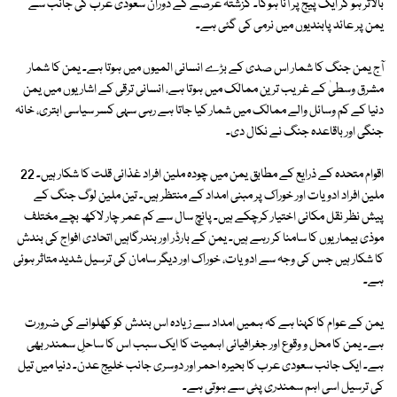
بالاتر ہو کر ایک پیج پر آنا ہوگا۔ گزشتہ عرصے کے دوران سعودی عرب کی جانب سے
یمن پر عائد پابندیوں میں نرمی کی گئی ہے۔
آج یمن جنگ کا شمار اس صدی کے بڑے انسانی المیوں میں ہوتا ہے۔ یمن کا شمار
مشرق وسطیٰ کے غریب ترین ممالک میں ہوتا ہے، انسانی ترقی کے اشاریوں میں یمن
دنیا کے کم وسائل والے ممالک میں شمار کیا جاتا ہے رہی سہی کسر سیاسی ابتری، خانہ
جنگی اور باقاعدہ جنگ نے نکال دی۔
اقوام متحدہ کے ذرایع کے مطابق یمن میں چودہ ملین افراد غذائی قلت کا شکار ہیں۔ 22
ملین افراد ادویات اور خوراک پر مبنی امداد کے منتظر ہیں۔ تین ملین لوگ جنگ کے
پیش نظر نقل مکانی اختیار کرچکے ہیں۔ پانچ سال سے کم عمر چار لاکھ بچے مختلف
موذی بیماریوں کا سامنا کر رہے ہیں۔ یمن کے بارڈر اور بندرگاہیں اتحادی افواج کی بندش
کا شکار ہیں جس کی وجہ سے ادویات، خوراک اور دیگر سامان کی ترسیل شدید متاثر ہوئی
ہے۔
یمن کے عوام کا کہنا ہے کہ ہمیں امداد سے زیادہ اس بندش کو کھلوانے کی ضرورت
ہے۔ یمن کا محل و وقوع اور جغرافیائی اہمیت کا ایک سبب اس کا ساحلِ سمندر بھی
ہے۔ ایک جانب سعودی عرب کا بحیرہ احمر اور دوسری جانب خلیج عدن۔ دنیا میں تیل
کی ترسیل اسی اہم سمندری پٹی سے ہوتی ہے۔