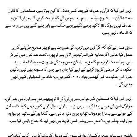
انہوں نے کہا کہ قرآن و حدیث کے بعد کسی ملک کا آئین ہوتا ہے۔ مسلمانوں کا قانون
ہمشہ قرآن سے شروع ہوتا ہے۔ ہم اپنے بچوں کی کیا تربیت کریں گے جہاں قانون و
انصاف نہیں ہوگا۔ 16 لاکھ پڑھے لکھے بچے ملک سے باہر چلے گئے ہیں اس وجہ سے
کہ انصاف نہیں ہے۔
سابق صدر نے کہا کہ اگر آئین میں ترمیم کی ضرورت ہے تو پھر صحیح طریقے کار پر
عمل کیا جائے، اگر عدلیہ کے اندر تبدیلی لانی ہے تو پھر ماتحت عدالتوں میں لے کر
ائیں۔ پارلیمنٹ کو ترمیم کا حق ہے لیکن جس چیز کی ضرورت ہو وہ کیا جائے۔ یہ
حکومت کی مرضی کو پورا کرنے کے لیے کیا جارہا ہے جس کا مسودہ بھی نہیں دکھایا
جارہا، اس حکومت کے گھٹنے جواب دے گئے ہیں۔ یہ شخصی تبدیلیاں کبھی نہیں
چلیں گی۔
انہوں نے کہا کہ فلسطین کے حوالے سے پی ٹی آئی نا تو پیچھے ہٹی ہے اور نا ہی ہٹے گی۔
جو لوگ امن کی خرابی پیدا کر رہے ہیں ان سے کوئی سوال کوئی کیوں نہیں کرتا۔ فلسطین
کے حوالے سے ہمارا جو موقف تھا وہ پوری دنیا جانتی ہے۔ گنڈا پور کے ساتھ جو ہوا وہ
بیان فرما چکے ہیں۔ 9 مئی سے پہلے کسی کو پتا ہی نہیں تھا کہ جناح ہاؤس کیا ہے۔
واضح رہے سابق صدر پاکستان عارف علوی کے ڈینٹل کلینک کو سیل کرنے کیخلاف