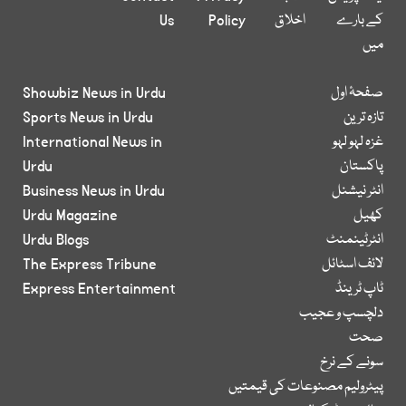
کے بارے
اخلاق
Policy
Us
میں
صفحۂ اول
Showbiz News in Urdu
تازہ ترین
Sports News in Urdu
غزہ لہو لہو
International News in
پاکستان
Urdu
انٹر نیشنل
Business News in Urdu
کھیل
Urdu Magazine
انٹرٹینمنٹ
Urdu Blogs
لائف اسٹائل
The Express Tribune
ٹاپ ٹرینڈ
Express Entertainment
دلچسپ و عجیب
صحت
سونے کے نرخ
پیٹرولیم مصنوعات کی قیمتیں