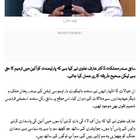
(فوٹو : فائل)
سابق صدر مملکت ڈاکٹر عارف علوی نے کہا ہے کہ پارلیمنٹ کو آئین میں ترمیم کا حق
ہے لیکن صحیح طریقہ کار پر عمل کیا جائے۔
ان خیالات کا اظہار انہوں نے سندھ ہائیکورٹ بار ایسو سی ایشن کے صدر ریحان ملک و
دیگر عہدیداروں سے ملاقات کے دوران کیا۔ اس موقع پر سابق رکن سندھ اسمبلی فردوس
شمیم نقوی بھی موجود تھے۔
عارف علوی نے کہا کہ رول آف لاء کی بات کرنے آیا ہوں، میں آئین کی پاسداری کرنے
والوں کے پاس آیا ہوں۔ جوڈیشری کے ساتھ جو کچھ ہو رہا ہے وہ سیاسی ہے، ہماری
جنگ کو چھوڑیں وہ ہم لڑتے رہیں گے، ہم آپ لوگوں کے ساتھ ہیں۔