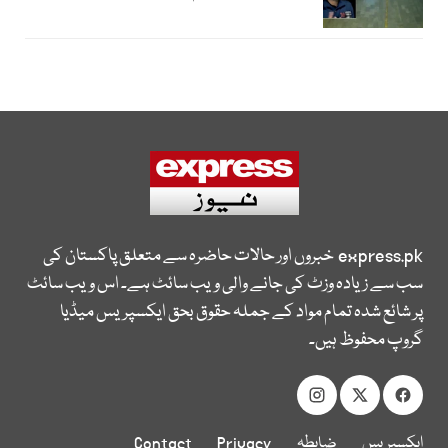
express.pk
خبروں اور حالات حاضرہ سے متعلق پاکستان کی
سب سے زیادہ وزٹ کی جانے والی ویب سائٹ ہے۔ اس ویب سائٹ
پر شائع شدہ تمام مواد کے جملہ حقوق بحق ایکسپریس میڈیا
گروپ محفوظ ہیں۔
ایکسپریس
ضابطہ
Privacy
Contact