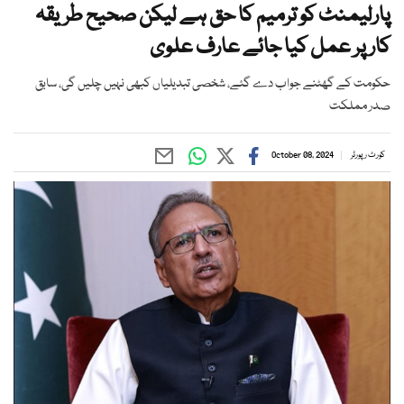
پارلیمنٹ کو ترمیم کا حق ہے لیکن صحیح طریقہ
کار پر عمل کیا جائے عارف علوی
حکومت کے گھٹنے جواب دے گئے، شخصی تبدیلیاں کبھی نہیں چلیں گی، سابق
صدر مملکت
کورٹ رپورٹر
October 08, 2024