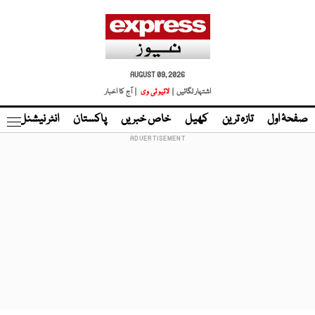
AUGUST 09, 2026
اشتہار لگائیں |
لائیو ٹی وی
| آج کا اخبار
صفحۂ اول
تازہ ترین
کھیل
خاص خبریں
پاکستان
انٹر نیشنل
ٹا