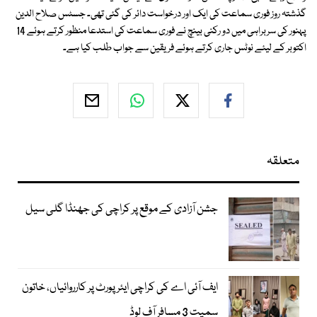
گذشتہ روز فوری سماعت کی ایک اور درخواست دائر کی گئی تھی۔ جسٹس صلاح الدین
پہنور کی سربراہی میں دو رکنی بینچ نے فوری سماعت کی استدعا منظور کرتے ہوئے 14
اکتوبر کے لیئے نوٹس جاری کرتے ہوئے فریقین سے جواب طلب کیا ہے۔
متعلقہ
جشن آزادی کے موقع پر کراچی کی جھنڈا گلی سیل
ایف آئی اے کی کراچی ایئرپورٹ پر کارروائیاں، خاتون
سمیت 3 مسافر آف لوڈ