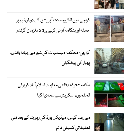
کراچی میں انکروچمنٹ آپریشن کے دوران ٹیم پر
حملہ اور ہنگامہ آرائی کرنے پر 33 ملزمان گرفتار
کراچی: محکمہ موسمیات کی شہر میں بوندا باندی،
پھوار کی پیشگوئی
مکہ مشترکہ دفاعی معاہدہ، اسلام آباد کو برقی
قمقموں، اسکرینز سے سجادیا گیا
میر رضا کیس، میڈیکل بورڈ کی رپورٹ کے بعد نئی
تحقیقاتی کمیٹی قائم