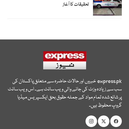
تحقیقات کا آغاز
express.pk
خبروں اور حالات حاضرہ سے متعلق پاکستان کی
سب سے زیادہ وزٹ کی جانے والی ویب سائٹ ہے۔ اس ویب سائٹ
پر شائع شدہ تمام مواد کے جملہ حقوق بحق ایکسپریس میڈیا
گروپ محفوظ ہیں۔