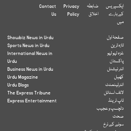
ایکسپریس
ضابطہ
Privacy
Contact
کے بارے
اخلاق
Policy
Us
میں
صفحۂ اول
Showbiz News in Urdu
تازہ ترین
Sports News in Urdu
غزہ لہو لہو
International News in
پاکستان
Urdu
انٹر نیشنل
Business News in Urdu
کھیل
Urdu Magazine
انٹرٹینمنٹ
Urdu Blogs
لائف اسٹائل
The Express Tribune
ٹاپ ٹرینڈ
Express Entertainment
دلچسپ و عجیب
صحت
سونے کے نرخ