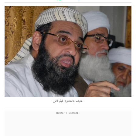
حنیف جالندھری فوٹو: فائل