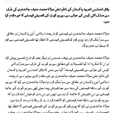
وفاق المدارس العربیہ پاکستان کے ناظم اعلیٰ مولانا محمد حنیف جالندھری کی طرف
سے مبارک ثانی کیس کے حوالے سے سپریم کورٹ کے تفصیلی فیصلے کا خیر مقدم کیا
ہے۔
مولانا محمد حنیف جالندھری نے فیصلے کو شریعت اسلامی، آئین پاکستان اور حقائق
سے ہم آہنگ قرار دیا، پوری قوم کو تفصیلی فیصلے کا انتظار تھا تفصیلی فیصلے سے قوم
کا اضطراب ختم ہوگا۔
مولانا محمد حنیف جالندھری نے چیف جسٹس اور دیگر ججز کو خراج تحسین پیش کیا
اور ان کا شکریہ ادا کیا تفصیلات کے مطابق سپریم کورٹ کی طرف سے مبارک ثانی
کیس کے حوالے سے تفصیلی فیصلہ آگیا ہے جس کا وفاق المدارس العربیہ پاکستان
کے ناظم اعلی مولانا محمد حنیف جالندھری نے خیر مقدم کرتے ہوئے اسے شریعت
اسلامی،آئین پاکستان اور حقائق سے ہم آہنگ قرار دیا مولانا جالندھری نے کہا کہ سپریم
کورٹ کے سابقہ فیصلوں کی وجہ سے جو تشویش پیدا ہوئی تھی سپریم کورٹ کے حالیہ
فیصلے نے اس تشویش کا خاتمہ کر دیا ہے انہوں نے اس بات کو خوش آئند قرار دیا کہ
سپریم کورٹ نے سابقہ تمام فیصلوں کو کالعدم قرار دے کر ریکارڈ درست کر دیا ہے-
مولانا جالندھری نے کہا کہ پوری قوم کو سپریم کورٹ کے تفصیلی فیصلے کا انتظار تھا
الحمدللہ اس فیصلے سے قوم کا اضطراب ختم ہوگیا ہے- مولانا جالندھری نے چیف