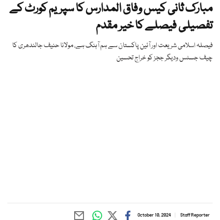
مبارک ثانی کیس وفاق المدارس کا سپریم کورٹ کے
تفصیلی فیصلے کا خیر مقدم
فیصلہ اسلامی شریعت اور آئین پاکستان سے ہم آہنگ ہے، مولانا حنیف جالندھری کا
چیف جسٹس ودیگر ججز کو خراج تحسین
October 10, 2024
Staff Reporter