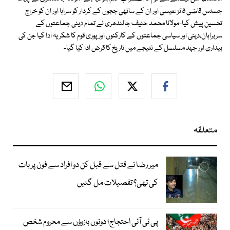
جسٹس قاضی فائز عیسیٰ اور ان کے ساتھی ججوں کے کردار کو سراہا اور ان کو خراج
تحسین پیش کیا-مولانا محمد حنیف جالندھری نے تمام دینی جماعتوں کے
سربراہان،دینی اور سیاسی جماعتوں کے کارکنوں اور پوری قوم کا شکریہ ادا کیا جن کی
بیداری اور جہد مسلسل کے نتیجے میں تاریخ کا قرض ادا کیا گیا-
متعلقہ
میر رضا نے قتل سے قبل کن دو افراد سے فون پر بات
کی تھی؟ تفصیلات مل گئیں
پی ٹی آئی احتجاج؛ دونوں بازوؤں سے محروم شخص