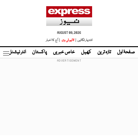
AUGUST 09, 2026
اشتہار لگائیں |
لائیو ٹی وی
| آج کا اخبار
صفحۂ اول
تازہ ترین
کھیل
خاص خبریں
پاکستان
انٹر نیشنل
ٹا