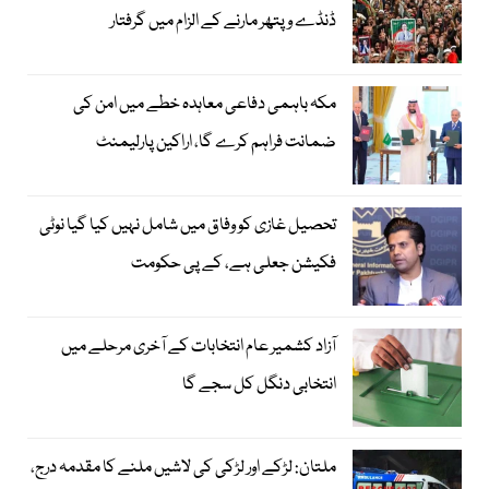
ڈنڈے و پتھر مارنے کے الزام میں گرفتار
مکہ باہمی دفاعی معاہدہ خطے میں امن کی
ضمانت فراہم کرے گا، اراکین پارلیمنٹ
تحصیل غازی کو وفاق میں شامل نہیں کیا گیا نوٹی
فکیشن جعلی ہے، کے پی حکومت
آزاد کشمیر عام انتخابات کے آخری مرحلے میں
انتخابی دنگل کل سجے گا
ملتان: لڑکے اور لڑکی کی لاشیں ملنے کا مقدمہ درج،