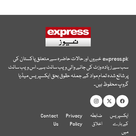
express.pk
خبروں اور حالات حاضرہ سے متعلق پاکستان کی
سب سے زیادہ وزٹ کی جانے والی ویب سائٹ ہے۔ اس ویب سائٹ
پر شائع شدہ تمام مواد کے جملہ حقوق بحق ایکسپریس میڈیا
گروپ محفوظ ہیں۔
ایکسپریس
ضابطہ
Privacy
Contact
کے بارے
اخلاق
Policy
Us
میں