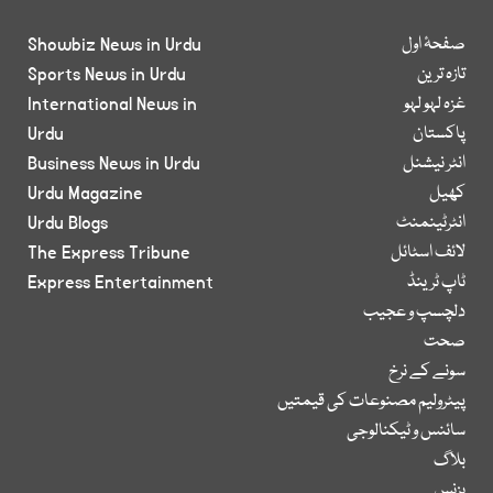
صفحۂ اول
Showbiz News in Urdu
تازہ ترین
Sports News in Urdu
غزہ لہو لہو
International News in
پاکستان
Urdu
انٹر نیشنل
Business News in Urdu
کھیل
Urdu Magazine
انٹرٹینمنٹ
Urdu Blogs
لائف اسٹائل
The Express Tribune
ٹاپ ٹرینڈ
Express Entertainment
دلچسپ و عجیب
صحت
سونے کے نرخ
پیٹرولیم مصنوعات کی قیمتیں
سائنس و ٹیکنالوجی
بلاگ
بزنس