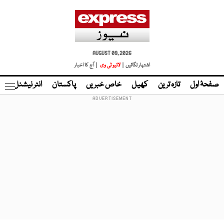
AUGUST 09, 2026
اشتہار لگائیں |
لائیو ٹی وی
| آج کا اخبار
صفحۂ اول
تازہ ترین
کھیل
خاص خبریں
پاکستان
انٹر نیشنل
ٹا