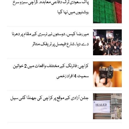
پاک سعودی ترک دفاعی معاہدہ، کراچی سبز و سرخ
روشنیوں میں نہا گیا
میر رضا کیس، دوستوں نے نرسری کے مقام پر دھرنا
دے دیا، شارع فیصل پر ٹریفک متاثر
کراچی: فائرنگ کے مختلف واقعات میں 2 خواتین
سمیت 4 افراد زخمی
جشن آزادی کے موقع پر کراچی کی جھنڈا گلی سیل