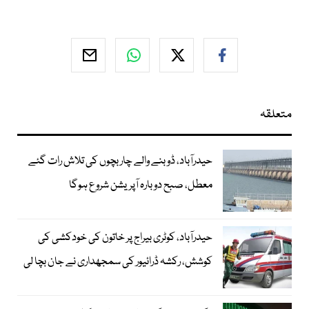
متعلقہ
حیدرآباد، ڈوبنے والے چار بچوں کی تلاش رات گئے
معطل، صبح دوبارہ آپریشن شروع ہوگا
حیدرآباد، کوٹری بیراج پر خاتون کی خودکشی کی
کوشش، رکشہ ڈرائیور کی سمجھداری نے جان بچا لی