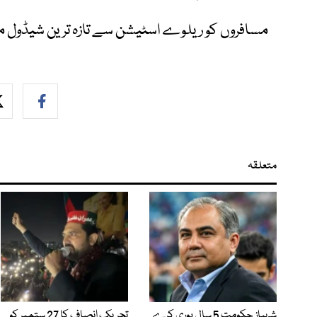
مسافروں کو ریلوے اسٹیشن سے تازہ ترین شیڈول م
متعلقہ
شہباز حکومت 5 سال پوری کرے
تحریک انصاف کا 27 ستمبر کو