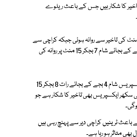
تاخیر کا شکار ہیں جس کے باعث ریلوے
چی سے پشاور جانے والی رحمان ایکسپریس 45 منٹ کی تاخیر سے روانہ ہوئی جبکہ کراچی سے
راولپنڈی جانے والی پاکستان ایکسپریس دوپہر 2 بجے کے بجائے شام 7 بجکر 15 منٹ پر روانہ کی
اسی طرح، کراچی سے لاہور جانے والی پاک بزنس ایکسپریس شام 4 بجے کے بجائے رات 8 بجکر 15
ی سکھر ایکسپریس بھی تاخیر کا شکار ہے جو
اعث ٹرینیں کراچی دیر سے پہنچ رہی ہیں
بھی متاثر ہو رہا ہے۔