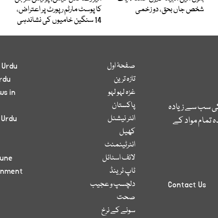
شخص جاں بحق، دو زخمی
کا پوسٹ مارٹم رپورٹ پر اعتراض،
14 سنگین خامیوں کی نشاندہی
صفحۂ اول
 Urdu
تازہ ترین
rdu
غزہ لہو لہو
ws in
پاکستان
کی سب سے زیادہ
انٹر نیشنل
 Urdu
 تمام مواد کے
کھیل
انٹرٹینمنٹ
لائف اسٹائل
bune
ٹاپ ٹرینڈ
inment
دلچسپ و عجیب
Contact Us
صحت
سونے کے نرخ