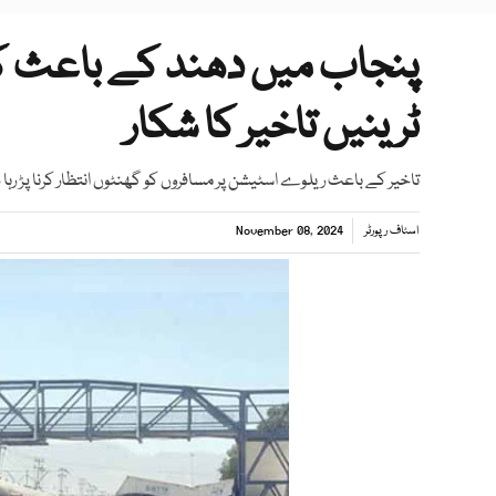
پنجاب میں دھند کے باعث کر
ٹرینیں تاخیر کا شکار
تاخیر کے باعث ریلوے اسٹیشن پر مسافروں کو گھنٹوں انتظار کرنا پڑ رہا
اسٹاف رپورٹر
November 08, 2024