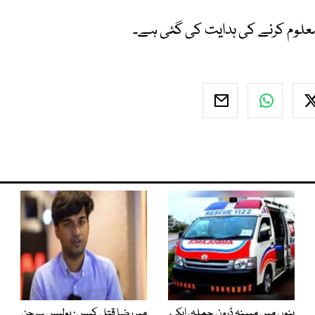
علوم کرنے کی ہدایت کی گئی ہے۔
بنوں میں مبینہ ڈرون حملہ، ایک
میر رضا قتل کیس: پولیس سرجن