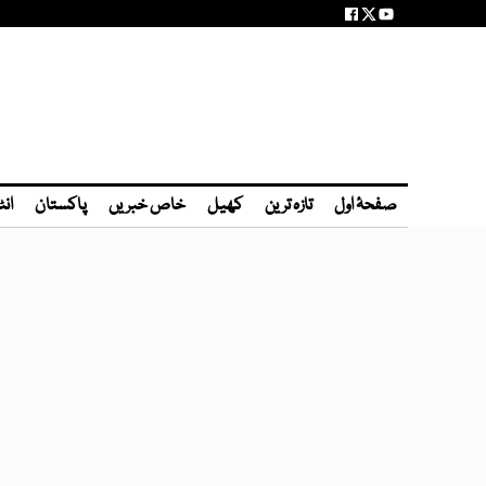
صفحۂ اول
تازہ ترین
کھیل
خاص خبریں
پاکستان
انٹ