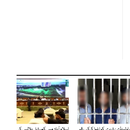
راولپنڈی: شہری کو اغوا کرکے رقم
اسلام آباد میں کمرشل پلاٹس کی