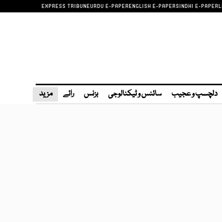
EXPRESS TRIBUNE
URDU E-PAPER
ENGLISH E-PAPER
SINDHI E-PAPER
L
دلچسپ و عجیب
سائنس و ٹیکنالوجی
بزنس
رائے
مزید