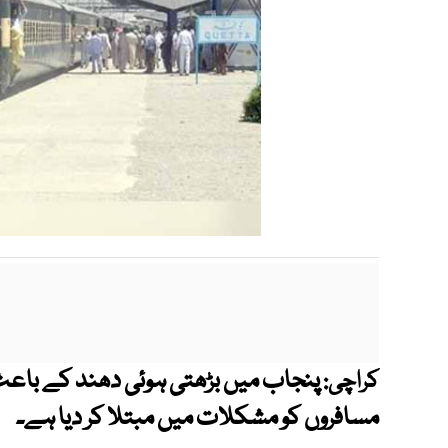
پنجاب میں بڑھتی ہوئی دھند کے باعث 
کراچی:
مسافروں کو مشکلات میں مبتلا کر دیا ہے۔