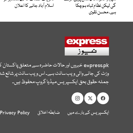
گی لیکن نظام تباہ ہوچکا
اسلام آباد جانے کا اعلان
ہے، محسن نقوی
express.pk
خبروں اور حالات حاضرہ سے متعلق پاکستان 
وزٹ کی جانے والی ویب سائٹ ہے۔ اس ویب سائٹ پر شائع شدہ
جملہ حقوق بحق ایکسپریس میڈیا گروپ محفوظ ہیں۔
ایکسپریس کے بارے میں
ضابطہ اخلاق
Privacy Policy