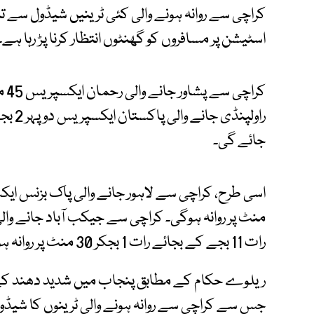
کراچی سے روانہ ہونے والی کئی ٹرینیں شیڈول سے 
اسٹیشن پر مسافروں کو گھنٹوں انتظار کرنا پڑ رہا ہے۔
کرا
جائے گی۔
منٹ پر روانہ ہوگی۔ کراچی سے جیکب آباد جانے وال
رات 11 بجے کے بجائے رات 1 بجکر 30 منٹ پر روانہ ہوگی۔
ریلوے حکام کے مطابق پنجاب میں شدید دھند کے ب
جس سے کراچی سے روانہ ہونے والی ٹرینوں کا شیڈول 