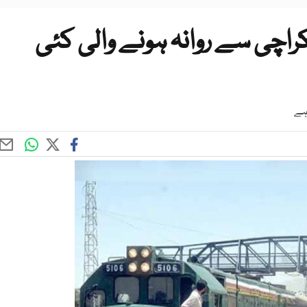
اچی سے روانہ ہونے والی کئی
 ہے