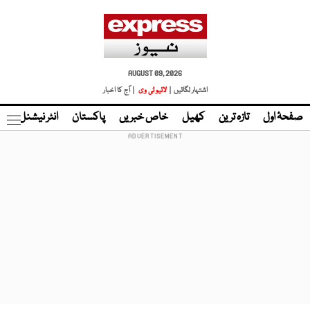
AUGUST 09, 2026
اشتہار لگائیں |
لائیو ٹی وی
| آج کا اخبار
صفحۂ اول
تازہ ترین
کھیل
خاص خبریں
پاکستان
انٹر نیشنل
ٹا