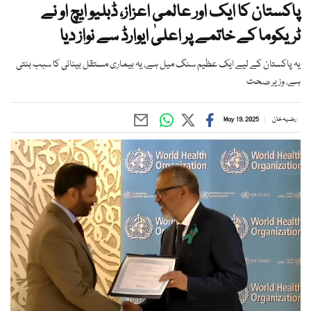
پاکستان کا ایک اور عالمی اعزاز، ڈبلیو ایچ او نے
ٹریکوما کے خاتمے پر اعلیٰ ایوارڈ سے نواز دیا
یہ پاکستان کے لیے ایک عظیم سنگ میل ہے، یہ بیماری مستقل بینائی کا سبب بنتی
ہے، وزیر صحت
رضیہ خان
May 19, 2025