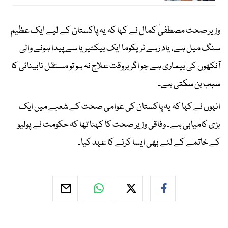
وزیر صحت مصطفیٰ کمال نے کہا کہ یہ پاکستان کے لیے ایک عظیم
سنگ میل ہے، یاد رہے ٹریکوما ایک بیکٹیریا سے پیدا ہونے والی
آنکھوں کی بیماری ہے جو اگر بروقت علاج نہ ہو تو مستقل نابینائی کا
سبب بن سکتی ہے۔
انہوں نے کہا کہ یہ پاکستان کی عوامی صحت کے شعبے میں ایک
بڑی کامیابی ہے۔ وفاقی وزیر صحت کا کہنا تھا کہ حکومت نے پولیو
کے خاتمے کے لئے بھی ایسا کرنے کا عہد کیا۔