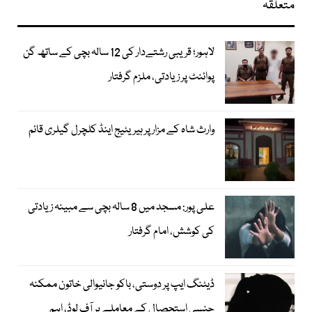
متعلقہ
لاہور؛ قریبی رشتےدار کی 12 سالہ بچی کے ساتھ گن
پوائنٹ پر زیادتی، ملزم گرفتار
وارث شاہ کے مزار پر ہیریٹیج اینڈ کلچرل گیلری قائم
علی پور: مسجد میں 8 سالہ بچی سے مبینہ زیادتی
کی کوشش، امام گرفتار
ڈیٹنگ ایپ پر دوستی، باکو جانیوالی خاتون ممکنہ
جنسی استحصال کے معاملے پر آف لوڈ، اہم