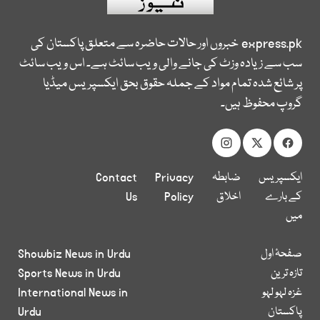
express.pk
خبروں اور حالات حاضرہ سے متعلق پاکستان کی
سب سے زیادہ وزٹ کی جانے والی ویب سائٹ ہے۔ اس ویب سائٹ
پر شائع شدہ تمام مواد کے جملہ حقوق بحق ایکسپریس میڈیا
گروپ محفوظ ہیں۔
ایکسپریس
ضابطہ
Privacy
Contact
کے بارے
اخلاق
Policy
Us
میں
صفحۂ اول
Showbiz News in Urdu
تازہ ترین
Sports News in Urdu
غزہ لہو لہو
International News in
پاکستان
Urdu