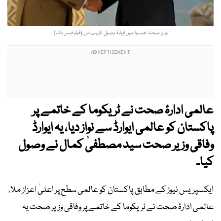
وزیر صحت جینیوا میں ایوارڈ وصول کررہے ہیں (فوٹو فیس بک)
عالمی ادارۂ صحت نے ٹریکوما کے خاتمے پر
پاکستان کو عالمی ایوارڈ سے نواز دیا، یہ ایوارڈ
وفاقی وزیر صحت سید مصطفیٰ کمال نے وصول
کیا۔
ایکسپریس نیوز کے مطابق پاکستان کو عالمی سطح پر اعلیٰ اعزاز ملا،
عالمی ادارۂ صحت نے ٹریکوما کے خاتمے پر وفاقی وزیر صحت یہ