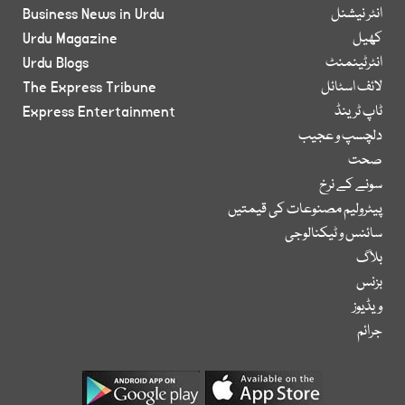
انٹر نیشنل
Business News in Urdu
کھیل
Urdu Magazine
انٹرٹینمنٹ
Urdu Blogs
لائف اسٹائل
The Express Tribune
ٹاپ ٹرینڈ
Express Entertainment
دلچسپ و عجیب
صحت
سونے کے نرخ
پیٹرولیم مصنوعات کی قیمتیں
سائنس و ٹیکنالوجی
بلاگ
بزنس
ویڈیوز
جرائم