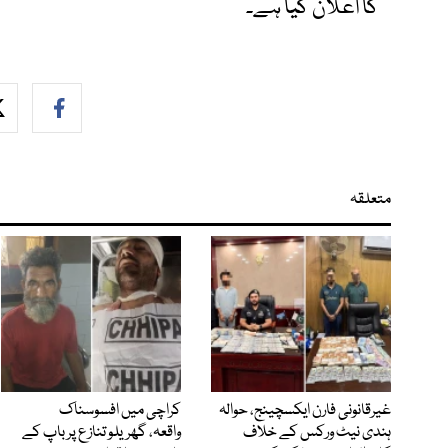
کا اعلان کیا ہے۔
متعلقہ
غیرقانونی فارن ایکسچینج، حوالہ
کراچی میں افسوسناک
ہندی نیٹ ورکس کے خلاف
واقعہ، گھریلو تنازع پر باپ کے