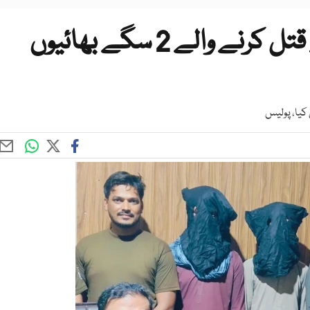
لاہور: شہری کو فائرنگ کرکے قتل کرنے والے 2 سگے بھائیوں
کیا، پولیس