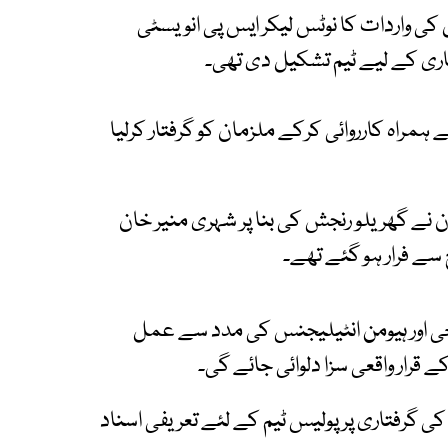
ی واردات کا نوٹس لیکر ایس پی انویسٹی
اری کے لیے ٹیم تشکیل دی تھی۔
 ہمراہ کارروائی کرکے ملزمان کو گرفتار کرلیا
 نے گھریلو رنجش کی بنا پر شہری منیر خان
 سے فرار ہو گئے تھے۔
لوجی اور ہیومن انٹیلیجنس کی مدد سے عمل
قرار واقعی سزا دلوائی جائے گی۔
 گرفتاری پر پولیس ٹیم کے لئے تعریفی اسناد