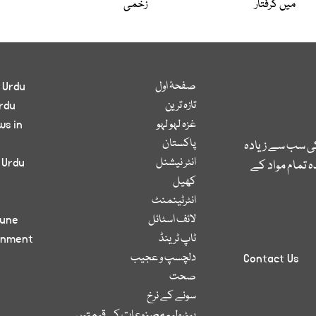
میں گرفتار
زخمی
صفحۂ اول
 Urdu
تازہ ترین
rdu
غزہ لہو لہو
ws in
پاکستان
کی سب سے زیادہ
انٹر نیشنل
 Urdu
 تمام مواد کے
کھیل
انٹرٹینمنٹ
لائف اسٹائل
bune
ٹاپ ٹرینڈ
inment
دلچسپ و عجیب
Contact Us
صحت
سونے کے نرخ
پیٹرولیم مصنوعات کی قیمتیں