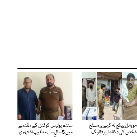
موبائل پیکج نہ کرنے پر مسلح
سندھ پولیس کو قتل کے مقدمے
شخص کی دکاندار پر فائرنگ
میں 5 سال سے مطلوب اشتہاری