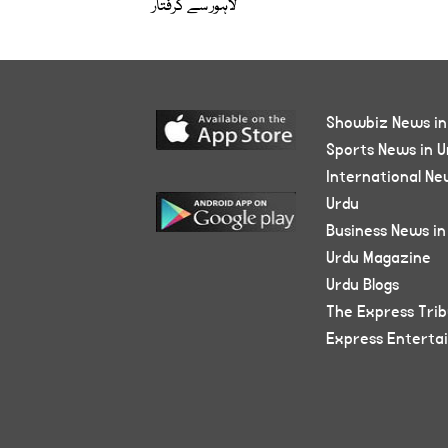
لاہور سے گرفتار
Showbiz News in
Sports News in U
International Ne
Urdu
Business News in
Urdu Magazine
Urdu Blogs
The Express Tri
Express Enterta