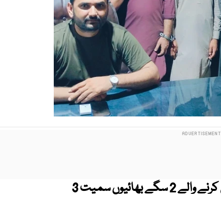
سبزہ زار میں شہری کو فائرنگ کرکے قتل کرنے والے 2 سگے بھائیوں سمیت 3