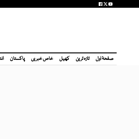
صفحۂ اول
تازہ ترین
کھیل
خاص خبریں
پاکستان
انٹ