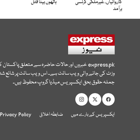
کارروائیاں، غیرملکی کرنسی
ہاتھوں بیٹا قتل
برآمد
express.pk
خبروں اور حالات حاضرہ سے متعلق پاکستان 
وزٹ کی جانے والی ویب سائٹ ہے۔ اس ویب سائٹ پر شائع شدہ
جملہ حقوق بحق ایکسپریس میڈیا گروپ محفوظ ہیں۔
ایکسپریس کے بارے میں
ضابطہ اخلاق
Privacy Policy