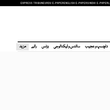
EXPRESS TRIBUNE
URDU E-PAPER
ENGLISH E-PAPER
SINDHI E-PAPER
L
دلچسپ و عجیب
سائنس و ٹیکنالوجی
بزنس
رائے
مزید