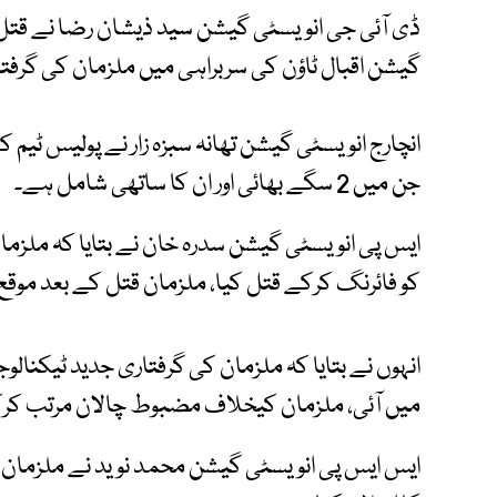
ڈی آئی جی انویسٹی گیشن سید ذیشان رضا نے قتل ک
گیشن اقبال ٹاؤن کی سربراہی میں ملزمان کی گرفت
انچارج انویسٹی گیشن تھانہ سبزہ زار نے پولیس ٹیم کے
جن میں 2 سگے بھائی اور ان کا ساتھی شامل ہے۔
ایس پی انویسٹی گیشن سدرہ خان نے بتایا کہ ملزمان
کو فائرنگ کرکے قتل کیا، ملزمان قتل کے بعد موقع
انہوں نے بتایا کہ ملزمان کی گرفتاری جدید ٹیکنا
میں آئی، ملزمان کیخلاف مضبوط چالان مرتب کرکے 
ایس ایس پی انویسٹی گیشن محمد نوید نے ملزمان کی