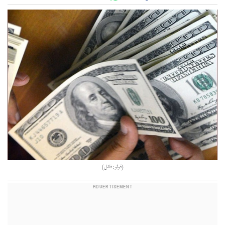
(فوٹو : فائل)