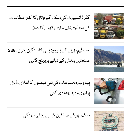
گڈز ٹرانسپورٹ کی ملک گیر ہڑتال کا آغاز، مطالبات
کی منظوری تک جاری رکھنے کا اعلان
حب ڈیم بھرنے کے باوجود پانی کا سنگین بحران، 300
صنعتیں بندش کے دہانے پر پہنچ گئیں
پیٹرولیم مصنوعات کی نئی قیمتوں کا اعلان، ڈیزل
پر لیوی مزید بڑھا دی گئی
ملک بھر کے صارفین کیلیے بجلی مہنگی