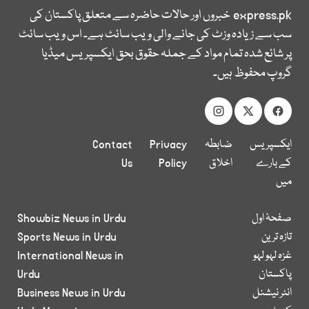
express.pk
خبروں اور حالات حاضرہ سے متعلق پاکستان کی
سب سے زیادہ وزٹ کی جانے والی ویب سائٹ ہے۔ اس ویب سائٹ
پر شائع شدہ تمام مواد کے جملہ حقوق بحق ایکسپریس میڈیا
گروپ محفوظ ہیں۔
ایکسپریس
ضابطہ
Privacy
Contact
کے بارے
اخلاق
Policy
Us
میں
صفحۂ اول
Showbiz News in Urdu
تازہ ترین
Sports News in Urdu
غزہ لہو لہو
International News in
پاکستان
Urdu
انٹر نیشنل
Business News in Urdu