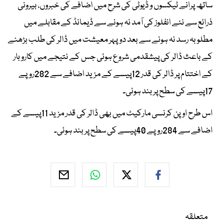
ساتھ پرانے ٹیکسوں و ڈیوٹی کی شرح میں اضافے کی خبروں، بیرونی
ذرائع سے نئے انفلوز کی آمد نہ ہونے سے ڈیمانڈ کے مقابلے میں
مطلوبہ رسد نہ ہونے سے بعد دوپہر معیشت میں ڈالر کی طلب بڑھنے
کے باعث ڈالر کی پیشقدمی شروع ہوئی جس کے نتیجے میں کاروبار
کے اختتام پر ڈالر کی قدر 12پیسے کے مزید اضافے سے 282روپے
17پیسے کی سطح پر بند ہوئی۔
اس طرح اوپن کرنسی مارکیٹ میں بھی ڈالر کی قدر مزید 11پیسے کے
اضافے سے 284روپے 40پیسے کی سطح پر بند ہوئی۔
متعلقہ