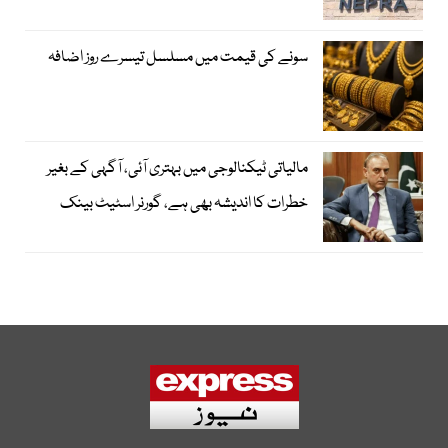
سونے کی قیمت میں مسلسل تیسرے روز اضافہ
مالیاتی ٹیکنالوجی میں بہتری آئی، آگہی کے بغیر
خطرات کا اندیشہ بھی ہے، گورنر اسٹیٹ بینک