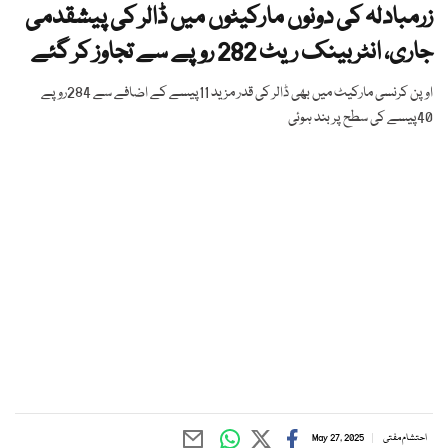
زرمبادلہ کی دونوں مارکیٹوں میں ڈالر کی پیشقدمی
جاری، انٹربینک ریٹ 282 روپے سے تجاوز کر گئے
اوپن کرنسی مارکیٹ میں بھی ڈالر کی قدر مزید 11پیسے کے اضافے سے 284روپے
40پیسے کی سطح پر بند ہوئی
احتشام مفتی
May 27, 2025