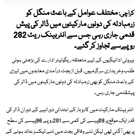
مختلف عوامل کے باعث منگل کو
کراچی:
زرمبادلہ کی دونوں مارکیٹوں میں ڈالر کی پیش
قدمی جاری رہی جس سے انٹربینک ریٹ 282
روپےسے تجاوز کر گئے۔
بیرونی ادائیگیوں کے لیے متعلقہ ریگولیٹر ادارے کی بڑھتی ہوئی
طلب وخریداری سرگرمیوں، قبل از بجٹ درآمدی معاہدوں میں تیزی
کے باعث منگل کو بھی زرمبادلہ کی دونوں مارکیٹوں میں ڈالر کی
پیشقدمی جاری رہی۔
انٹربینک مارکیٹ میں کاروبار کے ابتدائی دورانیے کے دوران ڈالر کی
قدر ایک موقع پر 09پیسے کی کمی سے 281روپے 96پیسے کی سطح
پر بھی آگئی تھی لیکن نئے وفاقی بجٹ میں نئے ٹیکسز عائد ہونے کے