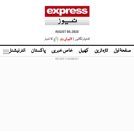
AUGUST 09, 2026
اشتہار لگائیں |
لائیو ٹی وی
| آج کا اخبار
صفحۂ اول
تازہ ترین
کھیل
خاص خبریں
پاکستان
انٹر نیشنل
ٹا