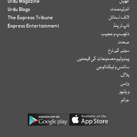
کھیل
Urdu Magazine
انٹرٹینمنٹ
Urdu Blogs
لائف اسٹائل
The Express Tribune
ٹاپ ٹرینڈ
Express Entertainment
دلچسپ و عجیب
صحت
سونے کے نرخ
پیٹرولیم مصنوعات کی قیمتیں
سائنس و ٹیکنالوجی
بلاگ
بزنس
ویڈیوز
جرائم