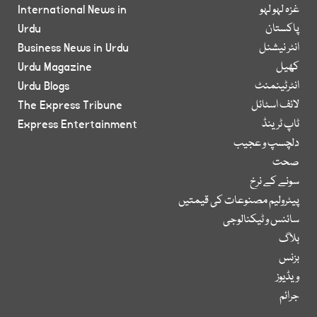
غزہ لہو لہو
International News in
پاکستان
Urdu
انٹر نیشنل
Business News in Urdu
کھیل
Urdu Magazine
انٹرٹینمنٹ
Urdu Blogs
لائف اسٹائل
The Express Tribune
ٹاپ ٹرینڈ
Express Entertainment
دلچسپ و عجیب
صحت
سونے کے نرخ
پیٹرولیم مصنوعات کی قیمتیں
سائنس و ٹیکنالوجی
بلاگ
بزنس
ویڈیوز
جرائم