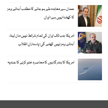
عمان سے معاہدہ طے ہو جانے کا مطلب آبنائے ہرمز
کا کھلنا نہیں ہے؛ ایران
امریکا جب تک ایران کی تمام شرائط نہیں مان لیتا،
آبنائے ہرمز نہیں کھلے گی؛ پاسدارانِ انقلاب
امریکا کا بندرگاہوں کا محاصرہ ختم کرنے کا عندیہ