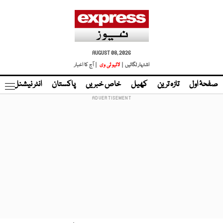
AUGUST 08, 2026
اشتہار لگائیں |
لائیو ٹی وی
| آج کا اخبار
صفحۂ اول
تازہ ترین
کھیل
خاص خبریں
پاکستان
انٹر نیشنل
ٹا