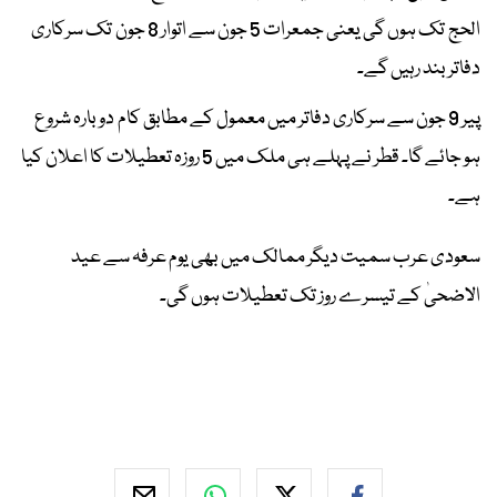
الحج تک ہوں گی یعنی جمعرات 5 جون سے اتوار 8 جون تک سرکاری
دفاتر بند رہیں گے۔
پیر 9 جون سے سرکاری دفاتر میں معمول کے مطابق کام دوبارہ شروع
ہو جائے گا۔ قطر نے پہلے ہی ملک میں 5 روزہ تعطیلات کا اعلان کیا
ہے۔
سعودی عرب سمیت دیگر ممالک میں بھی یوم عرفہ سے عید
الاضحیٰ کے تیسرے روز تک تعطیلات ہوں گی۔