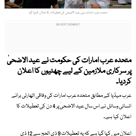
متحدہ عرب امارات میں عید الاضحیٰ کی تعطیلات کا اعلان کردیا گیا
متحدہ عرب امارات کی حکومت نے عید الاضحیٰ
پر سرکاری ملازمین کے لیے چھٹیوں کا اعلان
کردیا۔
عرب میڈیا کے مطابق متحدہ عرب امارات کی وفاقی اتھارٹی برائے
انسانی وسائل نے اس سال عید الاضحیٰ پر 4 دن کی تعطیلات کا
اعلان کیا ہے۔
اعلان میں کہا گیا ہے کہ یہ تعطیلات 9 ذی الحج سے 12 ذی