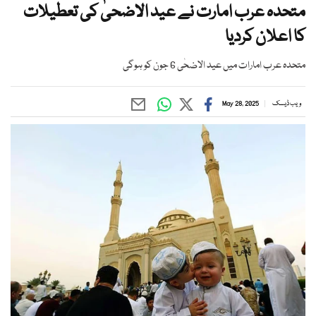
متحدہ عرب امارت نے عید الاضحیٰ کی تعطیلات
کا اعلان کردیا
متحدہ عرب امارات میں عید الاضحٰی 6 جون کو ہوگی
ویب ڈیسک
May 28, 2025