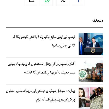
متعلقہ
ٹرمپ نے اپنے سابق وکیل ٹوڈ بلانش کو امریکا کا
اٹارنی جنرل بنا دیا
گڈز ٹرانسپورٹرز کی ہڑتال؛ صنعتوں کا پہیہ جام ہونے
سے معیشت کو بھاری نقصان کا خدشہ
بھارت؛ سوشل میڈیا پر دوستی اور نازیبا تصاویر؛ خاتون
پر کروڑوں روپے ہتھیانے کا الزام