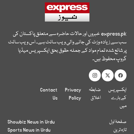
express.pk
خبروں اور حالات حاضرہ سے متعلق پاکستان کی
سب سے زیادہ وزٹ کی جانے والی ویب سائٹ ہے۔ اس ویب سائٹ
پر شائع شدہ تمام مواد کے جملہ حقوق بحق ایکسپریس میڈیا
گروپ محفوظ ہیں۔
ایکسپریس
ضابطہ
Privacy
Contact
کے بارے
اخلاق
Policy
Us
میں
صفحۂ اول
Showbiz News in Urdu
تازہ ترین
Sports News in Urdu