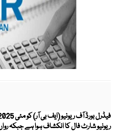
ریونیو شارٹ فال کا انکشاف ہوا ہے جبکہ رواں 