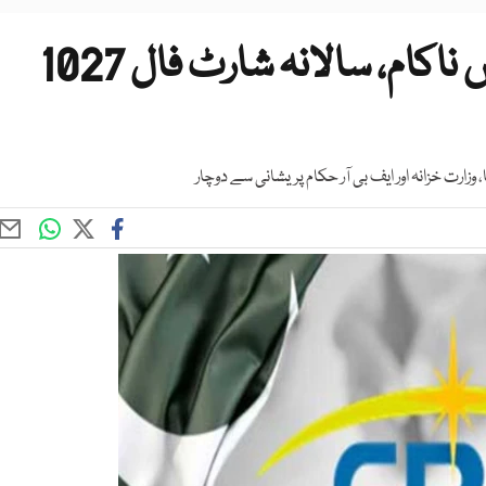
ایف بی آر ٹیکس وصولیوں میں ناکام، سالانہ شارٹ فال 1027