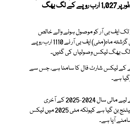
میں فیڈرل بورڈ کا ریونیو شارٹ فال مجموعی طور پر 1,027 ارب روپے کے لگ بھگ
ے تک ایف بی آر کو موصول ہونے والے خالص
ٹیکس وصولیوں کے عبوری اعداد و شمار کے مطابق گزشتہ ماہ(مئی) ایف بی آر نے 1110 ارب روپے
ف بی آر کو مئی میں 206 ارب روپے کے ٹیکس شارٹ فال کا سامنا ہے، جس سے
گیا ہے۔
ذرائع کے مطابق فیڈرل بورڈ آف ریونیو (ایف بی آر) کے لیے مالی سال 2024-2025 کے آخری
مہینے (جون) میں ریونیو اہداف کا حصول ایک بڑا چیلنج بن گیا ہے کیونکہ مئی 2025 میں ٹیکس