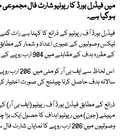
ہوگیا ہے۔
فیڈرل بورڈ آف ریونیو کے ذرائع کا کہنا ہے رات گئ
کے مقررہ ہدف کے مقابلے میں 904 ارب روپے کے لگ بھگ ٹیکس وصولیاں کی گئیں۔
اس لحاظ سے ای
سالانہ ہدف حاصل کرنا چیلنج کی صورت اختیار کر
وصولیوں میں 206 ارب روپے کا نمایاں شارٹ فال سامنے آیا ہے۔