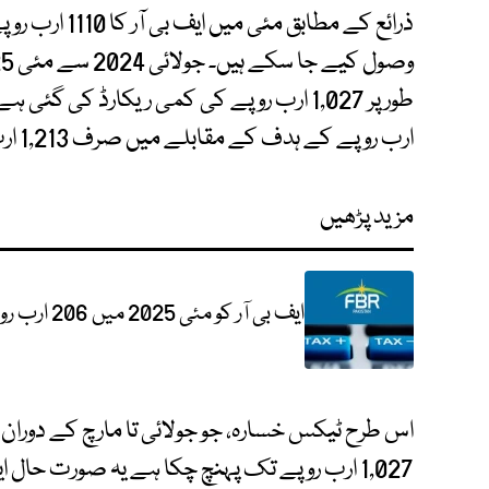
ارب روپے کے ہدف کے مقابلے میں صرف 1,213 ارب روپے ہی وصول کیے۔
مزید پڑھیں
ایف بی آر کو مئی 2025 میں 206 ارب روپے سے زائد کے ریونیو شارٹ فال کا انکشاف
1,027 ارب روپے تک پہنچ چکا ہے یہ صورت حال ا