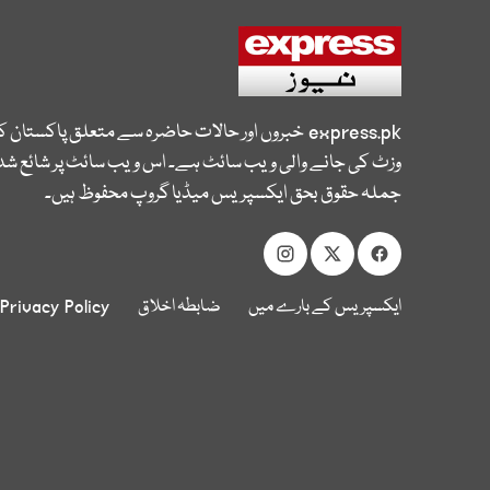
express.pk
خبروں اور حالات حاضرہ سے متعلق پاکستان 
وزٹ کی جانے والی ویب سائٹ ہے۔ اس ویب سائٹ پر شائع شدہ
جملہ حقوق بحق ایکسپریس میڈیا گروپ محفوظ ہیں۔
ایکسپریس کے بارے میں
ضابطہ اخلاق
Privacy Policy