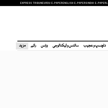
EXPRESS TRIBUNE
URDU E-PAPER
ENGLISH E-PAPER
SINDHI E-PAPER
L
دلچسپ و عجیب
سائنس و ٹیکنالوجی
بزنس
رائے
مزید