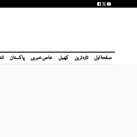
صفحۂ اول
تازہ ترین
کھیل
خاص خبریں
پاکستان
انٹ