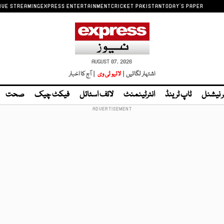
IVE STREAMING
EXPRESS ENTERTAINMENT
CRICKET PAKISTAN
TODAY'S PAPER
AUGUST 07, 2026
اشتہار لگائیں |
لائیو ٹی وی
| آج کا اخبار
ر نیشنل
ٹاپ ٹرینڈ
انٹرٹینمنٹ
لائف اسٹائل
فیکٹ چیک
صحت