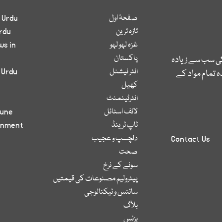
صفحۂ اول
 Urdu
تازہ ترین
rdu
غزہ لہو لہو
ws in
پاکستان
کی سب سے زیادہ
انٹر نیشنل
 Urdu
 تمام مواد کے
کھیل
انٹرٹینمنٹ
لائف اسٹائل
bune
ٹاپ ٹرینڈ
inment
دلچسپ و عجیب
Contact Us
صحت
سونے کے نرخ
پیٹرولیم مصنوعات کی قیمتیں
سائنس و ٹیکنالوجی
بلاگ
بزنس