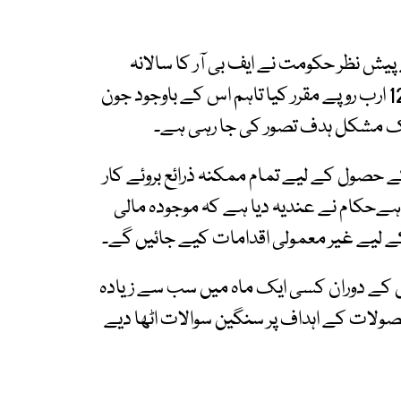
 نظر حکومت نے ایف بی آر کا سالانہ
ٹیکس ہدف 12,913 ارب روپے سے کم کر کے 12,334 ارب روپے مقرر کیا تاہم اس کے باوجود جون
 ہے کہ جون 2025میں ہدف کے حصول کے لیے تمام ممکنہ ذرائع بروئے کار
ا ہےحکام نے عندیہ دیا ہے کہ موجودہ مالی
لیے غیر معمولی اقدامات کیے جائیں گے۔
ال کے دوران کسی ایک ماہ میں سب سے زیادہ
ت کے اہداف پر سنگین سوالات اٹھا دیے