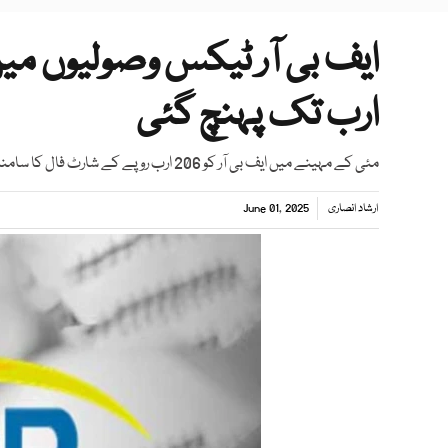
ارب تک پہنچ گئی
مئی کے مہینے میں ایف بی آر کو 206 ارب روپے کے شارٹ فال کا سامنا، وزارت خزانہ اور ایف بی آر حکام پریشانی سے دوچار
ارشاد انصاری
June 01, 2025