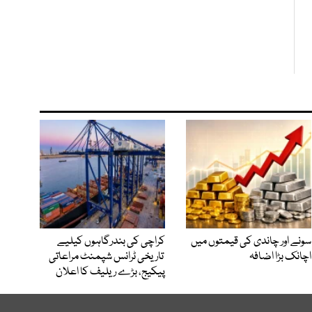
سونے اور چاندی کی قیمتوں میں
کراچی کی بندرگاہوں کیلیے
اچانک بڑا اضافہ
تاریخی ٹرانس شپمنٹ مراعاتی
پیکیج، بڑے ریلیف کا اعلان