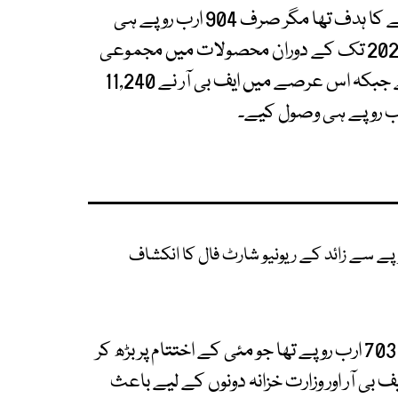
ذرائع کے مطابق مئی میں ایف بی آر کا 1110 ارب روپے کا ہدف تھا مگر صرف 904 ارب روپے ہی
وصول کیے جا سکے ہیں۔ جولائی 2024 سے مئی 2025 تک کے دوران محصولات میں مجموعی
طور پر 1,027 ارب روپے کی کمی ریکارڈ کی گئی ہے جبکہ اس عرصے میں ایف بی آر نے 11,240
اس طرح ٹیکس خسارہ، جو جولائی تا مارچ کے دوران 703 ارب روپے تھا جو مئی کے اختتام پر بڑھ کر
یف بی آر اور وزارت خزانہ دونوں کے لیے باعث