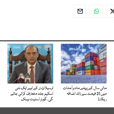
مالی سال کے پہلے ماہ برآمدات
ترسیلاتِ زر کے لیے ایک نئی
میں 31 فیصد سے زائد اضافہ
اسکیم جلد متعارف کرائی جائے
ریکارڈ
گی، گورنر اسٹیٹ بینک