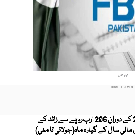
فوٹو: فائل
فیڈرل بورڈ آف ریونیو (ایف بی آر) کو مئی 2025 کے دوران 206 ارب روپے سے زائد کے
مالی سال کے گیارہ ماہ(جولائی تا مئی)