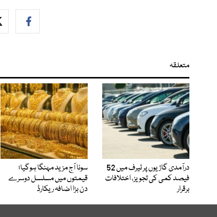
متعلقہ
درآمدی گاڑیوں پر ٹیرف میں 52
سونا آج مزید مہنگا ہوگیا؛
فیصد کمی کی تجویز، اختلافات
قیمتوں میں مسلسل دوسرے
برقرار
دن بڑا اضافہ ریکارڈ