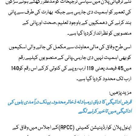
نئے ترقیاتی پلان میں سیاسی ترجیحات کو مدنظر رکھتے ہوئے سڑکوں
کی تعمیر کو اہمیت دی جارہی ہے جبکہ بھارت کی طرف سے پانی
بند کرنے کی دھمکیوں کے باوجود تعلیم ،صحت اور پانی کے
منصوبوں کو نظرانداز کردیا گیا ہے۔
اسی طرح وفاق کی مالی معاونت سے مکمل کی جانے والی اسکیموں
کو بھی اہمیت نہیں دی جارہی۔پانی کے منصوبوں کیلیے رقم
میں45 فیصد یعنی 119 ارب روپے کی کٹوتی کرکے اس رقم کو140
ارب تک محدود کردیا گیا ہے۔
مزید پڑھیں:
قرض ادائیگی کا دباؤ، زرمبادلہ ذخائر محدود، بینک درآمدی بلوں کی
ادائیگی میں تاخیر کرنے لگے
اینول پلان کوارڈینیشن کمیٹی (APCC)کے اجلاس میں وفاق کے