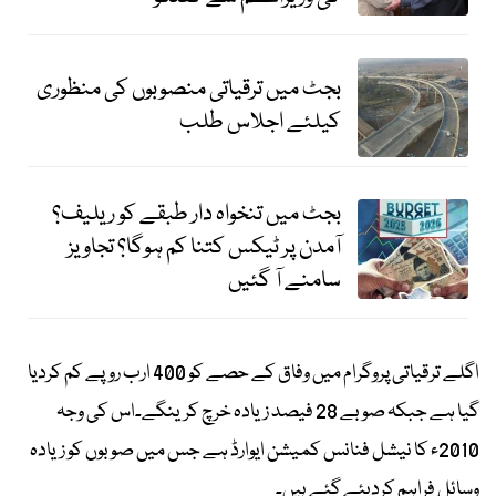
بجٹ میں ترقیاتی منصوبوں کی منظوری
کیلئے اجلاس طلب
بجٹ میں تنخواہ دار طبقے کو ریلیف؟
آمدن پر ٹیکس کتنا کم ہوگا؟ تجاویز
سامنے آ گئیں
اگلے ترقیاتی پروگرام میں وفاق کے حصے کو 400 ارب روپے کم کردیا
گیا ہے جبکہ صوبے 28 فیصد زیادہ خرچ کرینگے۔اس کی وجہ
2010ء کا نیشل فنانس کمیشن ایوارڈ ہے جس میں صوبوں کو زیادہ
وسائل فراہم کردیئے گئے ہیں۔