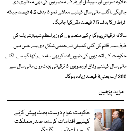
علاوہ صوبوں اور سپیشل ایریازکے منصوبوں کی بھی منظوری دی
جائیگی۔اگلے مالی سال کیلیے معاشی نمو کا ہدف 4.2 فیصد جبکہ
افراط زرکا ہدف 7.5 فیصد مقررکیا جائیگا۔
سالانہ ترقیاتی پروگرام کے منصوبوں کو وزیراعظم شہبازشریف کی
طرف سے قائم کی گئی کمیٹی نے حتمی شکل دی ہے جس میں
حکومت کے اتحادیوں کی ضروریات کو بھی سامنے رکھا گیا ہے۔اگلے
مالی سال کیلئے وفاق اورصوبوں کا ترقیاتی بجٹ رواں مالی سال سے
300 ارب یعنی8 فیصد زیادہ ہوگا۔
مزید پڑھیں
حکومت عوام دوست بجٹ پیش کرنے
کیلیے اقدامات کرے، صدر مملکت
کی وزیراعظم سے گفتگو