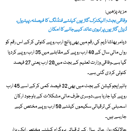
مزید پڑھیں:
وفاقی بجٹ: الیکٹرک گاڑیوں کیلئے فنڈنگ کا فیصلہ، پیٹرول،
ڈیزل گاڑیوں پر لیوی عائد کیےجانے کا امکان
دیامربھاشا ڈیم کی رقم میں بھی پانچ ارب روپے کٹوتی کرکے اس رقم کو
رواں مالی سال کے 40 ارب روپے کے مقابلے میں 35 ارب روپے کردیا
گیا ہے۔وفاقی وزارت تعلیم کے بجٹ میں20 ارب یعنی 27 فیصد
کٹوتی کردی گئی ہے۔
ہائیرایجوکیشن کے بجٹ میں بھی 32 فیصد کمی کرکے اسے 45 ارب
روپے کیا جارہا ہے۔دوسری طرف مالی مشکلات کے باوجود ارکان
اسمبلی کی ترقیاتی سکیموں کیلئے 50 ارب روپے مختص کیے
جارہے ہیں۔
حالانکہ رواں مالی سال کے ترقیاتی پروگرام کیلئے مختص ایک ہزار