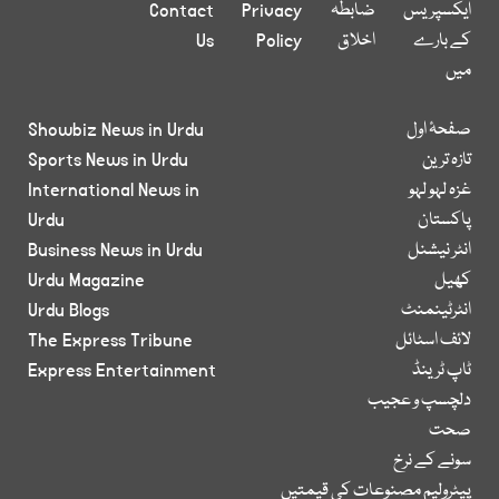
ایکسپریس
ضابطہ
Privacy
Contact
کے بارے
اخلاق
Policy
Us
میں
صفحۂ اول
Showbiz News in Urdu
تازہ ترین
Sports News in Urdu
غزہ لہو لہو
International News in
پاکستان
Urdu
انٹر نیشنل
Business News in Urdu
کھیل
Urdu Magazine
انٹرٹینمنٹ
Urdu Blogs
لائف اسٹائل
The Express Tribune
ٹاپ ٹرینڈ
Express Entertainment
دلچسپ و عجیب
صحت
سونے کے نرخ
پیٹرولیم مصنوعات کی قیمتیں