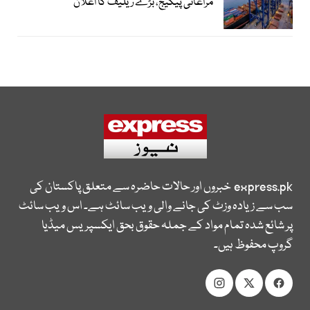
مراعاتی پیکیج، بڑے ریلیف کا اعلان
express.pk
خبروں اور حالات حاضرہ سے متعلق پاکستان کی
سب سے زیادہ وزٹ کی جانے والی ویب سائٹ ہے۔ اس ویب سائٹ
پر شائع شدہ تمام مواد کے جملہ حقوق بحق ایکسپریس میڈیا
گروپ محفوظ ہیں۔