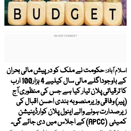
حکومت نے ملک کو درپیش مالی بحران
اسلام آباد:
کے باوجوداگلے مالی سال کیلیے 4 ہزار100 ارب
کا ترقیاتی پلان تیار کیا ہے جس کی منظوری آج
(پیر) وفاقی وزیرمنصوبہ بندی احسن اقبال کی
زیرصدارت ہونے والے اینول پلان کوارڈینیشن
کمیٹی (APCC) کے اجلاس میں دی جائے گی۔