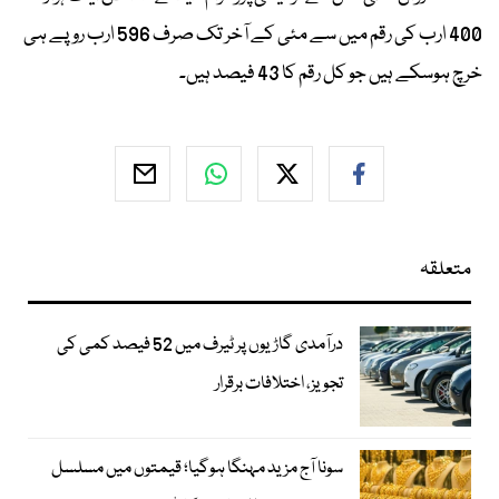
400 ارب کی رقم میں سے مئی کے آخر تک صرف 596 ارب روپے ہی
خرچ ہوسکے ہیں جو کل رقم کا 43 فیصد ہیں۔
متعلقہ
درآمدی گاڑیوں پر ٹیرف میں 52 فیصد کمی کی
تجویز، اختلافات برقرار
سونا آج مزید مہنگا ہوگیا؛ قیمتوں میں مسلسل