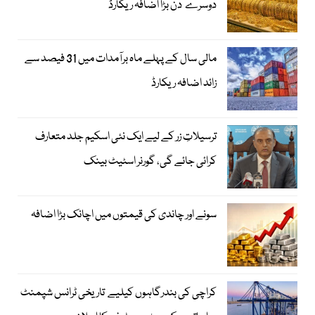
دوسرے دن بڑا اضافہ ریکارڈ
مالی سال کے پہلے ماہ برآمدات میں 31 فیصد سے
زائد اضافہ ریکارڈ
ترسیلاتِ زر کے لیے ایک نئی اسکیم جلد متعارف
کرائی جائے گی، گورنر اسٹیٹ بینک
سونے اور چاندی کی قیمتوں میں اچانک بڑا اضافہ
کراچی کی بندرگاہوں کیلیے تاریخی ٹرانس شپمنٹ