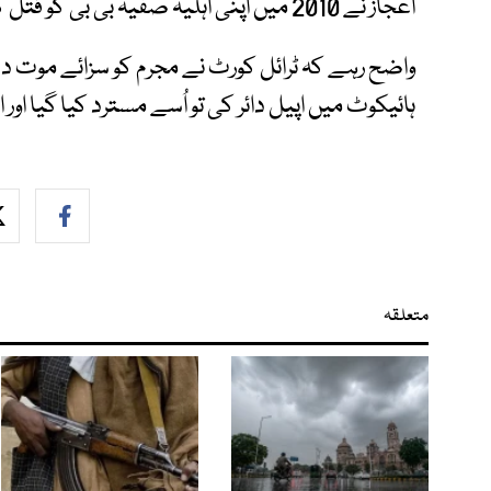
اعجاز نے 2010 میں اپنی اہلیہ صفیہ بی بی کو قتل کیا تھا۔
واضح رہے کہ ٹرائل کورٹ نے مجرم کو سزائے موت د
ہائیکوٹ میں اپیل دائر کی تو اُسے مسترد کیا گیا اور
متعلقہ