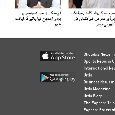
میر رضا کے والد کا نئے میڈیکل
آج ملک بھر میں شاہراہوں پر
بورڈ پر اعتراض، قبر کشائی کی
پرامن احتجاج کیا جائے گا، لیاقت
کارروائی مؤخر
بلوچ
Showbiz News in
Sports News in U
International Ne
Urdu
Business News in
Urdu Magazine
Urdu Blogs
The Express Tri
Express Enterta