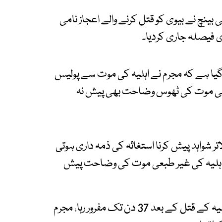
ینچ نے بیوی کو قتل کرنے والے اعجاز نامی
ی فیصلہ جاری کردیا۔
ا ہے کہ مجرم نے اہلیہ کی موت سے پولیس
 طبعی موت کی ٹھوس وضاحت بھی پیش نہ
 شواہد پیش کرنا استغاثہ کی ذمہ داری ہوتی
 اہلیہ کی غیر طبعی موت کی وضاحت پیش
عدالتی فیصلے میں لکھا گیا ہے کہ مجرم اعجاز اہلیہ کے قتل کے بعد 37 دن تک مفرور رہا، مجرم