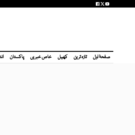
صفحۂ اول
تازہ ترین
کھیل
خاص خبریں
پاکستان
انٹ