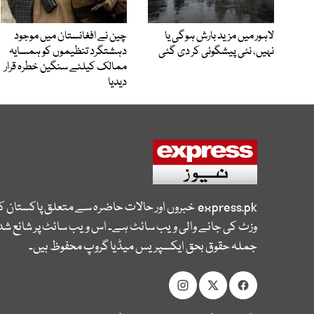
لاہور میں مزید بارش ہوگی یا
چین نے افغانستان میں موجود
نہیں، نئی پیشگوئی کر دی گئی
دہشتگرد تنظیموں کو ہمسایہ
ممالک کیلئے سنگین خطرہ قرار
دیدیا
express.pk
خبروں اور حالات حاضرہ سے متعلق پاکستان 
وزٹ کی جانے والی ویب سائٹ ہے۔ اس ویب سائٹ پر شائع شدہ
جملہ حقوق بحق ایکسپریس میڈیا گروپ محفوظ ہیں۔