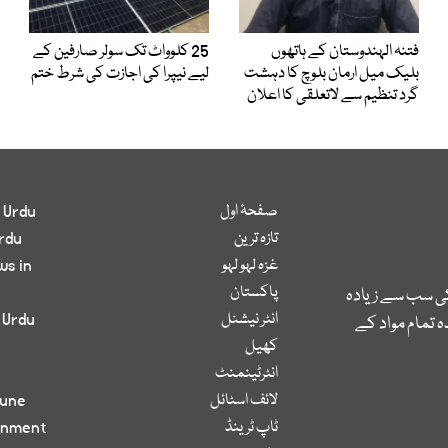
فتنہ الہندوستان کے ہاتھوں
25 کلوواٹ تک سولر صارفین کے
بلیک میل ارمان بلوچ کا دہشت
لیے نیپرا کی اجازت کی شرط ختم
گرد تنظیم سے لاتعلقی کا اعلان
صفحۂ اول
 Urdu
تازہ ترین
rdu
غزہ لہو لہو
ws in
پاکستان
کی سب سے زیادہ
انٹر نیشنل
 Urdu
 تمام مواد کے
کھیل
انٹرٹینمنٹ
لائف اسٹائل
bune
ٹاپ ٹرینڈ
inment