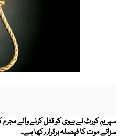
سپریم کورٹ نے بیوی کو قتل کرنے والے مجرم کی
سزائے موت کا فیصلہ برقرار رکھا ہے۔