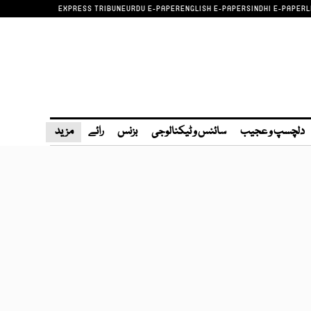
EXPRESS TRIBUNE
URDU E-PAPER
ENGLISH E-PAPER
SINDHI E-PAPER
L
دلچسپ و عجیب
سائنس و ٹیکنالوجی
بزنس
رائے
مزید