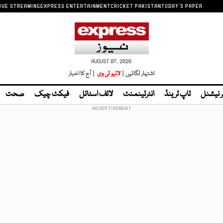
IVE STREAMING
EXPRESS ENTERTAINMENT
CRICKET PAKISTAN
TODAY'S PAPER
AUGUST 07, 2026
اشتہار لگائیں |
لائیو ٹی وی
| آج کا اخبار
ر نیشنل
ٹاپ ٹرینڈ
انٹرٹینمنٹ
لائف اسٹائل
فیکٹ چیک
صحت