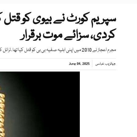
سپریم کورٹ نے بیوی کو قتل ک
کردی، سزائے موت برقرار
مجرم اعجاز نے 2010 میں اپنی اہلیہ صفیہ بی بی کو قتل کیا تھا، ٹرائل کورٹ کی سزا کو ہائیکورٹ نے بھی برقرار رکھا تھا
جہانزیب عباسی
June 04, 2025