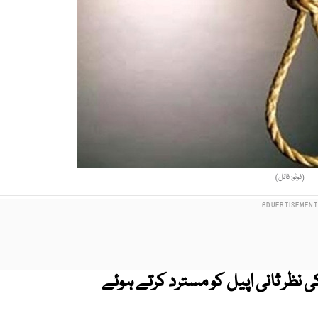
(فوٹو: فائل)
 نظر ثانی اپیل کو مسترد کرتے ہوئے