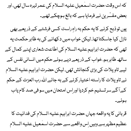
کہ اس وقت حضرت اسمٰعیل علیہ السلام کی عمر تیرہ سال تھی، اور
بعض مفسّرین نے فرمایا ہے کہ بالغ ہوچکے تھے۔
یوں تو ذبح کرنے کا یہ حکم بہ راہِ راست کسی فرشتے کے ذریعے بھی
نازل کیا جاسکتا تھا، لیکن خواب میں دکھانے کی بہ ظاہر حکمت یہ
تھی کہ حضرت ابراہیم علیہ السلام کی اطاعت شعاری اپنے کمال کے
ساتھ ظاہر ہو، خواب کے ذریعے دیے ہوئے حکم میں انسانی نفس کے
لیے تاویلات کی بڑی گنجائش تھی، لیکن حضرت ابراہیم علیہ السلام
نے تاویلات کا راستہ اختیار کرنے کے بہ جائے اﷲ رب العزت کے حکم
کے آگے سر تسلیم خم کردیا اور اِس امتحان میں سو فی صد کام یاب
ہوئے۔
قربانی کا یہ واقعہ جہاں حضرت ابراہیم علیہ السلام کی فدائیت کا
عظیم مظہر ہے وہیں اِس واقعے سے حضرت اسمٰعیل علیہ السلام