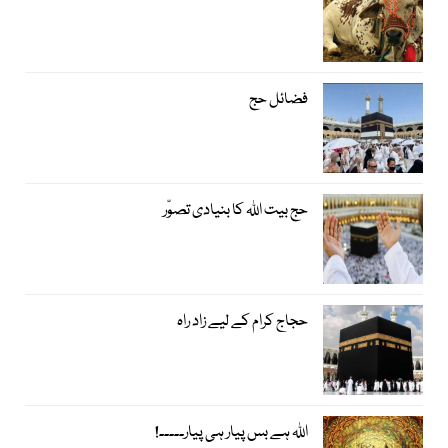
فضائل حج
حج بیت اﷲ کا بنیادی تصوّر
حجاج کرام کے لیے زاد راہ
اﷲ ہے بس پیار ہی پیار۔۔۔۔۔!