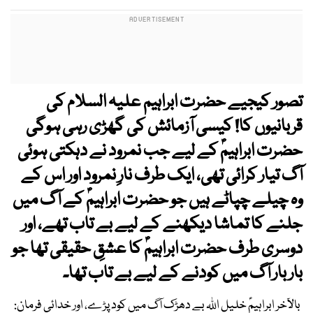
تصور کیجیے حضرت ابراہیم علیہ السلام کی
قربانیوں کا! کیسی آزمائش کی گھڑی رہی ہوگی
حضرت ابراہیمؑ کے لیے جب نمرود نے دہکتی ہوئی
آگ تیار کرائی تھی، ایک طرف نارِ نمرود اور اس کے
وہ چیلے چپاٹے ہیں جو حضرت ابراہیمؑ کے آگ میں
جلنے کا تماشا دیکھنے کے لیے بے تاب تھے، اور
دوسری طرف حضرت ابراہیمؑ کا عشقِ حقیقی تھا جو
بار بار آگ میں کودنے کے لیے بے تاب تھا۔
بالآخر ابراہیمؑ خلیل اﷲ بے دھڑک آگ میں کود پڑے، اور خدائی فرمان: