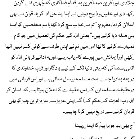
چلادی، اور آفرین صد آفرین یہ اِقدامِ فداکاری کہ چُھری تلے گردن
رکھ دی اور خلیل و ذبیح دونوں نے اپنا اپنا حق ادا کریا۔ قرآن نے بھی
اعلان کردیا، مفہوم: ’’ تم نے خواب سچ کر دکھایا ہم مخلصین کو ایسا
ہی صلہ دیا کرتے ہیں۔‘‘ یعنی اﷲ کے حکم کی تعمیل میں جو کام
تمہارے کرنے کا تھا اس میں تم نے اپنی طرف سے کوئی کسر نہیں اٹھا
رکھی اور آزمائش میں پورے کام یاب رہے، اور یہ ادائے قربانی اﷲ کو
اتنی پسند آئی کہ رہتی دنیا تک کے لیے یادگار اور قربِ خداوندی کا
ذریعہ بنادیا جسے امت مسلمہ ہر سال مناتی ہے اور اِس قربانی میں
درحقیقت مسلمانوں کے اِس عقیدے کا اعلان ہوتا ہے کہ انسان کو
اﷲ رب العزت کے حکم کے آگے اپنی عزیز سے عزیز ترین چیز کو بھی
قربان کرنے سے دریغ نہیں کرنا چاہیے۔
آج بھی ہو جو براہیمؑ کا ایماں پیدا