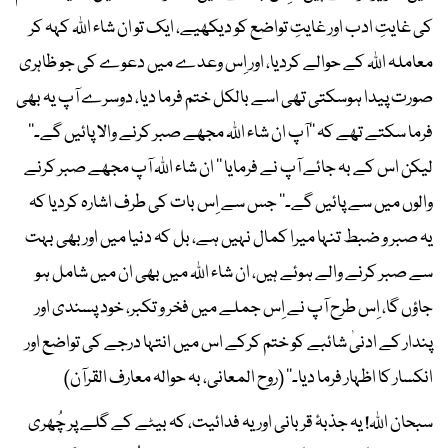
کی غایتِ ادب اور غایتِ تواضع کو دیکھیے، ایک تو ان شاء اﷲ کہہ کر
معاملہ اﷲ کے حوالے کردیا، اور اِس وعدے میں دعوے کی جو ظاہری
صورت پیدا ہوسکتی تھی اسے بالکل ختم فرما دیا، دوسرے آپ یہ بھی
فرما سکتے تھے کہ ’’آپ ان شاء اﷲ مجھے صبر کرنے والا پائیں گے۔‘‘
لیکن اس کے بہ جائے آپ نے فرمایا ’’ ان شاء اﷲ آپ مجھے صبر کرنے
والوں میں سے پائیں گے۔‘‘ جس سے اِس بات کی طرف اشارہ کردیا کہ
یہ صبر و ضبط تنہا میرا کمال نہیں ہے، بل کہ دنیا میں اور بھی بہت
سے صبر کرنے والے ہوئے ہیں، ان شاء اﷲ میں بھی ان میں شامل ہو
جاؤں گا، اِس طرح آپ نے اِس جملے میں فخر و تکبر، خود پسندی اور
پندار کے ادنیٰ شائبے کو ختم کرکے اس میں انتہا درجے کی تواضع اور
انکسار کا اظہار فرما دیا۔‘‘ (روح المعانی، بہ حوالہ معارف القرآن)
سبحان اﷲ! یہ جذبۂ قربانی اور یہ فدائیت، کہ بیٹے کے گلے پر چُھری