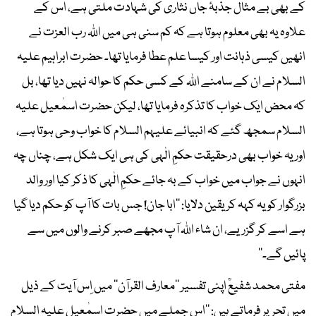
کے بھی بے مثال جذبۂ جاں نثاری کی شہادت ملتی ہے، اس کے
علاوہ یہ بھی معلوم ہوتا ہے کہ کم سنی ہی میں اﷲ رب العزت نے
انھیں کیسی ذہانت اور کیسا علم عطا فرمایا تھا۔ حضرت ابراہیم علیہ
السلام نے ان کے سامنے اﷲ کے کسی حکم کا حوالہ نہیں دیا تھا، بل
کہ محض ایک خواب کا تذکرہ فرمایا تھا، لیکن حضرت اسمٰعیل علیہ
السلام سمجھ گئے کہ انبیائے علیہم السلام کا خواب وحی ہوتا ہے،
اور یہ خواب بھی درحقیقت حکمِ الٰہی کی ہی ایک شکل ہے، چناں چہ
انہوں نے جواب میں خواب کے بہ جائے حکمِ الٰہی کا ذکر کیا اور والد
بزرگوار کو یہ کہہ کر یقین دلایا: ’’ابا جان! جس بات کا آپ کو حکم دیا گیا
ہے اسے کر گزریے، ان شاء اﷲ آپ مجھے صبر کرنے والوں میں سے
پائیں گے۔‘‘
مفتی محمد شفیعؒ اپنی تفسیر ’’معارف القرآن‘‘ میں اِس آیت کے ذیل
میں تحریر فرماتے ہیں: ’’اِس جملے میں حضرت اسمٰعیل علیہ السلام