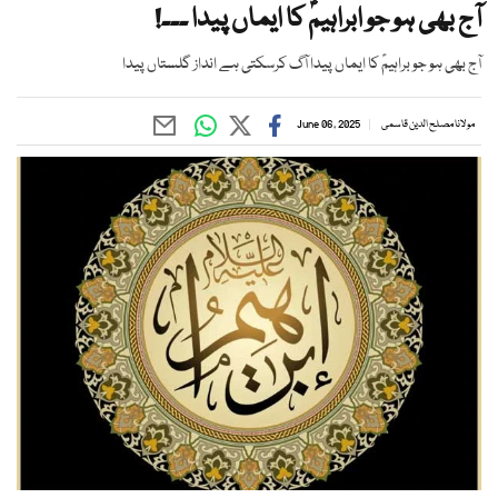
آج بھی ہو جو ابراہیمؑ کا ایماں پیدا ۔۔۔!
آج بھی ہو جو براہیمؑ کا ایماں پیدا آگ کرسکتی ہے انداز گلستاں پیدا
مولانا مصلح الدین قاسمی
June 06, 2025