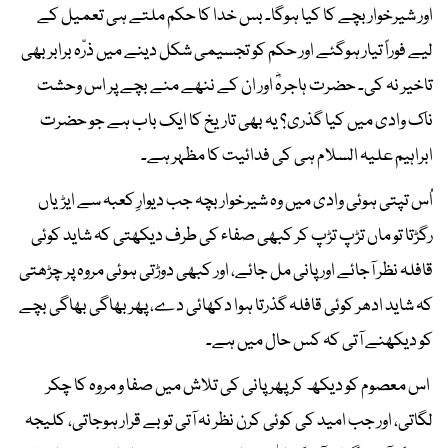
اور شیرخوار بچے کا کیا ہوگا۔ بس خدا کا حکم ملتے ہی تعمیل کے
لیے فوراً تیار ہوگئے اور حکم کو تجسیمی شکل دینے میں ذرّہ برابر بھی
تاخیر نہ کی۔ حضرت ہاجرہؓ اور ان کے ننھے منے بچے پر اس وحشت
ناک وادی میں کیا گذری؟ یہ بھی تاریخ کا ایک باب ہے جو حضرت
ابراہیم علیہ السلام ہی کی فدائیت کا مظہر ہے۔
اُس تپتی ہوئی وادی میں وہ شیرخوار بچہ جب دیوارِ کعبہ سے ایڑیاں
رگڑتا تو ماں تڑپ تڑپ کر کبھی صفاء کی طرف دیکھتی کہ شاید کوئی
قافلہ نظر آجائے اور پانی مل جائے، اور کبھی دوڑتی ہوئی مروہ پر چڑھتی
کہ شاید ادھر کوئی قافلہ گذرتا ہوا دکھائی دے، پھر بھاگی بھاگی بچے
کو دیکھنے آتی کہ کس حال میں ہے۔
اس معصوم کو دیکھ کر پھر پانی کی تلاش میں صفا و مروہ کا چکر
لگاتی، اور جب امید کی کوئی کرن نظر نہ آتی تو بے قرار ہوجاتی، کلیجہ