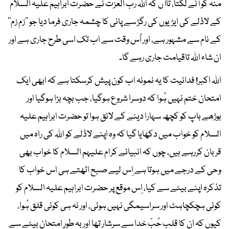
منہ کو آنے لگتا، تاآں کہ اﷲ رب العزت نے حضرت ابراہیم علیہ السلام
کے لاڈلے کی ایڑیوں کی رگڑ سے پانی کا چشمہ جاری فرما دیا جو ’’زم زم‘‘
کے نام سے مشہور ہے، اور اُس وقت سے اب تک اسی طرح جاری ہے اور
ان شاء اﷲ تاقیامت جاری رہے گا۔
اﷲ اکبر! فدائیت کا یہ نمونہ اب کون پیش کرسکتا ہے کہ ابھی ایک
امتحان ختم نہیں ہُوا کہ دوسرا شروع ہوگیا، جب بچہ بڑا ہوگیا اور
بوڑھے باپ کو کچھ سہارا دینے کے لائق ہوا تو حضرت ابراہیم علیہ
السلام کو خواب میں دکھایا گیا کہ وہ اپنے لاڈلے کو اﷲ کی راہ میں
قربان کررہے ہیں، چوں کہ انبیائے کرام علیہم السلام کا خواب بھی
وحی کے درجے میں ہوتا ہے اِس لیے صبح اٹھتے ہی اس خواب کا
تذکرہ اپنے بیٹے سے کیا، اِس موقع پر حضرت ابراہیم علیہ السلام کو
کوئی ہچکچاہٹ اور سراسیمگی نہیں ہوئی، اور نہ ہی کوئی قلق ہُوا،
کیوں کہ ان کا قلب حُبّ خدا سے سرشار تھا اور بہ طورِ امتحان بیٹے سے