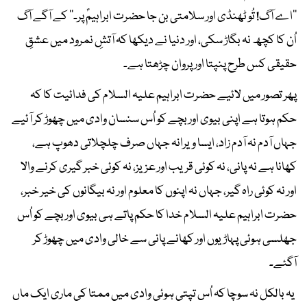
’’اے آگ! تُو ٹھنڈی اور سلامتی بن جا حضرت ابراہیمؑ پر۔‘‘ کے آگے آگ
اُن کا کچھ نہ بگاڑ سکی، اور دنیا نے دیکھا کہ آتشِ نمرود میں عشقِ
حقیقی کس طرح پنپتا اور پروان چڑھتا ہے۔
پھر تصور میں لائیے حضرت ابراہیم علیہ السلام کی فدائیت کا کہ
حکم ہوتا ہے اپنی بیوی اور بچے کو اُس سنسان وادی میں چھوڑ کر آئیے
جہاں آدم نہ آدم زاد، ایسا ویرانہ جہاں صرف چلچلاتی دھوپ ہے،
کھانا ہے نہ پانی، نہ کوئی قریب اور عزیز، نہ کوئی خبر گیری کرنے والا
اور نہ کوئی راہ گیر، جہاں نہ اپنوں کا معلوم اور نہ بیگانوں کی خیر خبر،
حضرت ابراہیم علیہ السلام خدا کا حکم پاتے ہی بیوی اور بچے کو اُس
جھلسی ہوئی پہاڑیوں اور کھانے پانی سے خالی وادی میں چھوڑ کر
آگئے۔
یہ بالکل نہ سوچا کہ اُس تپتی ہوئی وادی میں ممتا کی ماری ایک ماں