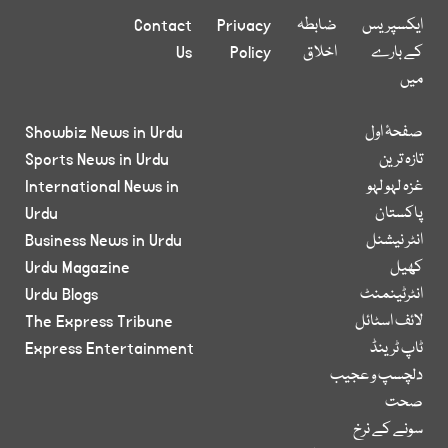
ایکسپریس
ضابطہ
Privacy
Contact
کے بارے
اخلاق
Policy
Us
میں
صفحۂ اول
Showbiz News in Urdu
تازہ ترین
Sports News in Urdu
غزہ لہو لہو
International News in
پاکستان
Urdu
انٹر نیشنل
Business News in Urdu
کھیل
Urdu Magazine
انٹرٹینمنٹ
Urdu Blogs
لائف اسٹائل
The Express Tribune
ٹاپ ٹرینڈ
Express Entertainment
دلچسپ و عجیب
صحت
سونے کے نرخ