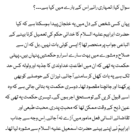
سوال کیا: تمہاری رائے اِس کے بارے میں کیا ہے۔۔۔ ؟
یہاں کسی شخص کے دل میں یہ خلجان پیدا ہوسکتا ہے کہ کیا
حضرت ابراہیم علیہ السلام کا خدائی حکم کی تعمیل کرنا بیٹے کے
اتباعی جواب پر منحصر تھا ؟ ایسی کوئی بات نہیں، بل کہ ان سے
صلاح و مشورے میں بہت سارے اسرار و حکمتیں پنہاں ہیں۔ پہلی
حکمت یہ تھی کہ ان میں اطاعتِ خداوندی کا جذبہ اور ولولہ کس حد
تک ہے یہ بات کھل کر سامنے آجائے، نیز ان کے حوصلے کو بھی
پرکھنا اور جانچنا مقصود تھا۔ دوسری حکمت یہ بتائی جاتی ہے کہ وہ
اسے قبول کریں گے تو مستحق اجر ہوں گے۔ تیسری حکمت یہ تھی کہ
عین ذبح کے وقت ممکن تھا کہ محبتِ پدری، محبت طبعی اور
تقاضائے انسانی فعل مامور میں آڑے نہ آجائے، اِس وجہ سے جناب
ابراہیمؑ نے اپنے بیٹے حضرت اسمٰعیل علیہ السلام سے مشورہ لیا تھا۔