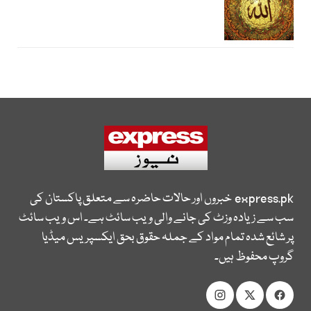
express.pk
خبروں اور حالات حاضرہ سے متعلق پاکستان کی
سب سے زیادہ وزٹ کی جانے والی ویب سائٹ ہے۔ اس ویب سائٹ
پر شائع شدہ تمام مواد کے جملہ حقوق بحق ایکسپریس میڈیا
گروپ محفوظ ہیں۔