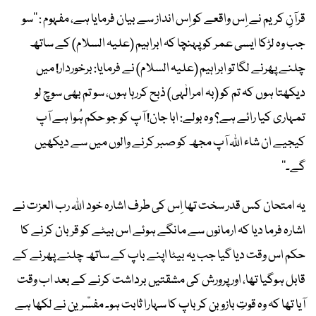
قرآنِ کریم نے اِس واقعے کو اِس انداز سے بیان فرمایا ہے، مفہوم : ’’سو
جب وہ لڑکا ایسی عمر کو پہنچا کہ ابراہیم (علیہ السلام) کے ساتھ
چلنے پھرنے لگا تو ابراہیم (علیہ السلام) نے فرمایا: برخوردار! میں
دیکھتا ہوں کہ تم کو (بہ امرالٰہی) ذبح کررہا ہوں، سو تم بھی سوچ لو
تمہاری کیا رائے ہے؟ وہ بولے: ابا جان! آپ کو جو حکم ہُوا ہے آپ
کیجیے ان شاء اﷲ آپ مجھ کو صبر کرنے والوں میں سے دیکھیں
گے۔‘‘
یہ امتحان کس قدر سخت تھا اِس کی طرف اشارہ خود اﷲ رب العزت نے
اشارہ فرما دیا کہ ارمانوں سے مانگے ہوئے اس بیٹے کو قربان کرنے کا
حکم اس وقت دیا گیا جب یہ بیٹا اپنے باپ کے ساتھ چلنے پھرنے کے
قابل ہوگیا تھا، اور پرورش کی مشقتیں برداشت کرنے کے بعد اب وقت
آیا تھا کہ وہ قوتِ بازو بن کر باپ کا سہارا ثابت ہو۔ مفسّرین نے لکھا ہے