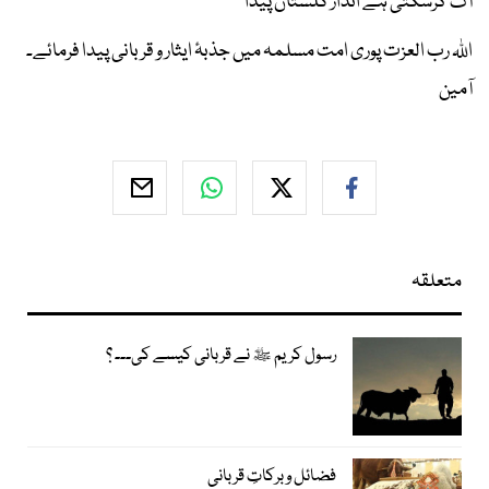
آگ کرسکتی ہے انداز گلستاں پیدا
اﷲ رب العزت پوری امت مسلمہ میں جذبۂ ایثار و قربانی پیدا فرمائے۔
آمین
متعلقہ
رسول کریم ﷺ نے قربانی کیسے کی۔۔۔ ؟
فضائل و برکاتِ قربانی