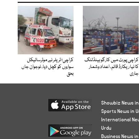
کراچی پورٹ میں کارگو ہینڈلنگ
کراچی؛ ٹریلر نے موٹرسائیکل
کا نیا ریکارڈ قائم، اعداد وشمار
سواروں کو کچل دیا، نوجوان جاں
جاری
بحق
Showbiz News in
Sports News in U
International Ne
Urdu
Business News in