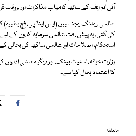
آئی ایم ایف کے ساتھ کامیاب مذاکرات اور بروقت ق
عالمی ریٹنگ ایجنسیوں (ایس اینڈ پی، فِچ وغیرہ)
کی گئی، یہ پیش رفت عالمی سرمایہ کاروں کے لیے
استحکام، اصلاحات اور عالمی ساکھ کی بحالی کے س
وزارت خزانہ، اسٹیٹ بینک، اور دیگر معاشی اداروں 
کا اعتماد بحال کیا ہے۔
متعلقہ