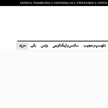
EXPRESS TRIBUNE
URDU E-PAPER
ENGLISH E-PAPER
SINDHI E-PAPER
L
دلچسپ و عجیب
سائنس و ٹیکنالوجی
بزنس
رائے
مزید