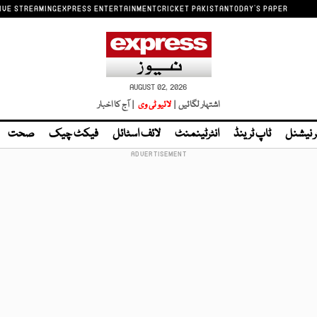
IVE STREAMING
EXPRESS ENTERTAINMENT
CRICKET PAKISTAN
TODAY'S PAPER
AUGUST 02, 2026
اشتہار لگائیں |
لائیو ٹی وی
| آج کا اخبار
ر نیشنل
ٹاپ ٹرینڈ
انٹرٹینمنٹ
لائف اسٹائل
فیکٹ چیک
صحت