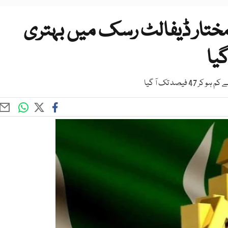
ختار ڈیفالٹ رسک میں بہتری
یا