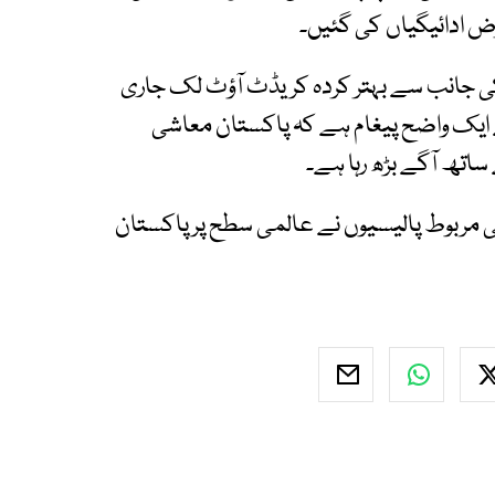
رض ادائیگیاں کی گئیں۔
 کی جانب سے بہتر کردہ کریڈٹ آؤٹ لک جاری
 ایک واضح پیغام ہے کہ پاکستان معاشی
اتھ آگے بڑھ رہا ہے۔
کی مربوط پالیسیوں نے عالمی سطح پر پاکستان