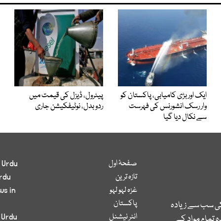
ایک اور بڑی کامیابی، پاکستان کو
پیٹرول، ڈیزل کی قیمت میں
وار رسک انشورنس کی فہرست
ردوبدل، نوٹیفکیشن جاری
سے نکال دیا گیا
صفحۂ اول
 Urdu
تازہ ترین
rdu
غزہ لہو لہو
ws in
پاکستان
کی سب سے زیادہ
انٹر نیشنل
 Urdu
 تمام مواد کے