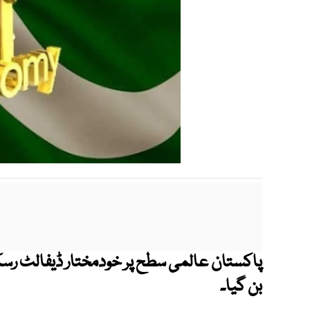
پاکستان عالمی سطح پر خودمختار ڈیفالٹ رس
بن گیا۔