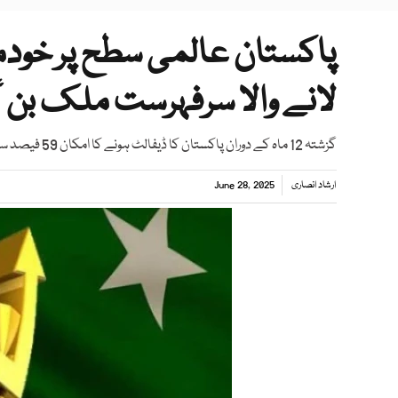
پاکستان عالمی سطح پر خودم
لانے والا سرفہرست ملک بن گ
گزشتہ 12 ماہ کے دوران پاکستان کا ڈیفالٹ ہونے کا امکان 59 فیصد سے کم ہو کر 47 فیصد تک آ گیا
ارشاد انصاری
June 28, 2025