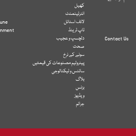
کھیل
انٹرٹینمنٹ
لائف اسٹائل
bune
ٹاپ ٹرینڈ
inment
دلچسپ و عجیب
Contact Us
صحت
سونے کے نرخ
پیٹرولیم مصنوعات کی قیمتیں
سائنس و ٹیکنالوجی
بلاگ
بزنس
ویڈیوز
جرائم