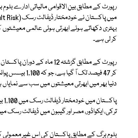
رپورٹ کے مطابق بین الاقوامی مالیاتی ادارے بلوم ب
بہتری دکھاتے ہوئے ابھرتی ہوئی عالمی معیشتوں
کر لی ہے۔
دنیا بھر میں ابھرتی معیشتوں میں سب سے نمایاں 
پاک
ترکی، ایکواڈور، مصر اور گیبون میں ڈیفالٹ رسک میں
بلوم برگ کے مطابق پاکستان کی اس غیر معمولی ک