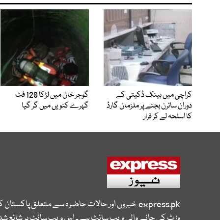
کراچی میں بینک ڈکیتی کے
گوجر خان میں لڑکا 120 فٹ
دوران سائرن بجنے پر ملزمان گارڈ
گہرے کنویں میں گر گیا
کا اسلحہ لے کر فرار
express.pk
خبروں اور حالات حاضرہ سے متعلق پاکستان 
وزٹ کی جانے والی ویب سائٹ ہے۔ اس ویب سائٹ پر شائع شدہ