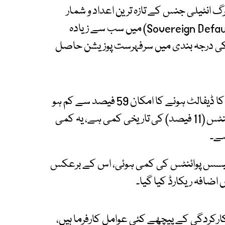
رگ انٹیلی جنس کے تازہ ترین اعداد و شمار
میں پاکستان نے خودمختار ڈیفالٹ رسک (Sovereign Default Risk) میں سب سے زیادہ
 کی درجہ بندی میں سرفہرست پوزیشن حاصل
رپورٹ کے مطابق گزشتہ 12 ماہ کے دوران پاکستان کا ڈیفالٹ ہونے کا امکان 59 فیصد سے کم ہو
کر 47 فیصد تک آ گیا ہے، جو کہ 1,100 بیسس پوائنٹس (11 فیصد) کی تاریخی کمی ہے، یہ کمی
ہے۔
ستان میں خودمختار ڈیفالٹ رسک میں 1,100 بیسس پوائنٹس کی کمی ہوئی، اس کے برعکس
 اضافہ ریکارڈ کیا گیا۔
ارکردگی کے پیچھے کئی عوامل کارفرما ہیں،