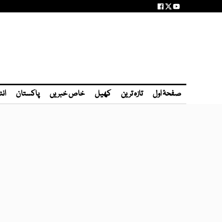
صفحۂ اول
تازہ ترین
کھیل
خاص خبریں
پاکستان
انٹ