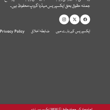
جملہ حقوق بحق ایکسپریس میڈیا گروپ محفوظ ہیں۔
ایکسپریس کے بارے میں
ضابطہ اخلاق
Privacy Policy
تمام مواد کے جملہ حقوق © 2026 ایکسپریس اردو