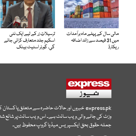
مالی سال کے پہلے ماہ برآمدات
ترسیلاتِ زر کے لیے ایک نئی
میں 31 فیصد سے زائد اضافہ
اسکیم جلد متعارف کرائی جائے
ریکارڈ
گی، گورنر اسٹیٹ بینک
express.pk
خبروں اور حالات حاضرہ سے متعلق پاکستان 
وزٹ کی جانے والی ویب سائٹ ہے۔ اس ویب سائٹ پر شائع شدہ
جملہ حقوق بحق ایکسپریس میڈیا گروپ محفوظ ہیں۔