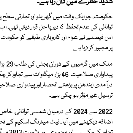
شدید خطرے میں ڈال رہا ہے۔
حکومت، جو ایک وقت میں گھریلو اور تجارتی سطح پر 
توانائی کی عدم تحفظ کا دیرپا حل قرار دیتی تھی، 
اس فیصلے نے عوام اور کاروباری طبقے کو حکومت کی 
پر مجبور کر دیا ہے۔
ملک م
پیداواری صلاحیت 46 ہزار میگاواٹ 
درآمدی ایندھن پر بڑھتے انحصار اور پیداواری صل
ترسیل غیر مؤثر ہو چکی ہے۔
2022 سے 2024 کے درمیان شمسی توانائی
تجاوز کر چکی ہے اور مجموعی صلاحیت 2813 میگاواٹ تک پہنچ گئی ہے۔