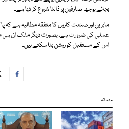
بجائے بوجھ صارفین پر ڈالنا شروع کر دیا ہے۔
ماہرین اور صنعت کاروں کا متفقہ مطالبہ ہے کہ پا
عملی کی ضرورت ہے، بصورت دیگر ملک ان ہی متباد
اس کے مستقبل کو روشن بنا سکتے ہیں۔
متعلقہ