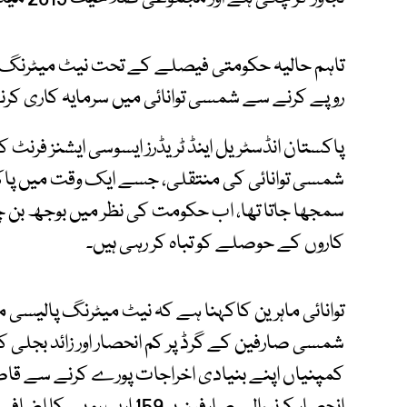
روپے کرنے سے شمسی توانائی میں سرمایہ کاری کرن
پاکستان انڈسٹریل اینڈ ٹریڈرز ایسوسی ایشنز فرنٹ 
شمسی توانائی کی منتقلی، جسے ایک وقت میں پاکس
سمجھا جاتا تھا، اب حکومت کی نظر میں بوجھ بن چک
کاروں کے حوصلے کو تباہ کر رہی ہیں۔
توانائی ماہرین کاکہنا ہے کہ نیٹ میٹرنگ پالیسی م
شمسی صارفین کے گرڈ پر کم انحصار اور زائد بجلی