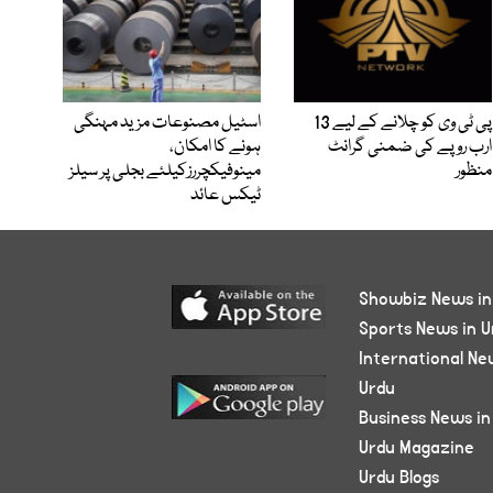
پی ٹی وی کو چلانے کے لیے 13
اسٹیل مصنوعات مزید مہنگی
ارب روپے کی ضمنی گرانٹ
ہونے کا امکان،
منظور
مینوفیکچررزکیلئے بجلی پر سیلز
ٹیکس عائد
Showbiz News in
Sports News in U
International Ne
Urdu
Business News in
Urdu Magazine
Urdu Blogs