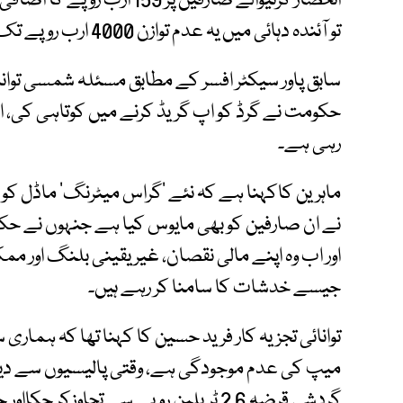
انحصار کرنیوالے صارفین پر 9
تو آئندہ دہائی میں یہ عدم توازن 4000 ارب روپے تک جا سکتا ہے۔
سابق پاور سیکٹر افسر کے مطابق مسئلہ شمسی توان
حکومت نے گرڈ کو اپ گریڈ کرنے میں کوتاہی کی، اب 
رہی ہے۔
ماہرین کاکہنا ہے کہ نئے 'گراس میٹرنگ' ماڈل کو مر
نے ان صارفین کو بھی مایوس کیا ہے جنہوں نے حکو
اور اب وہ اپنے مالی نقصان، غیر یقینی بلنگ اور مم
جیسے خدشات کا سامنا کر رہے ہیں۔
توانائی تجزیہ کار فرید حسین کا کہنا تھا کہ ہماری 
میپ کی عدم موجودگی ہے، وقتی پالیسیوں سے دیرپا
گردشی قرضہ 2.6 ٹریلین روپے سے تجاوز