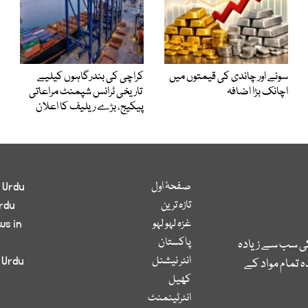
سونے اور چاندی کی قیمتوں میں
کراچی کی بندرگاہوں کیلیے
اچانک بڑا اضافہ
تاریخی ٹرانس شپمنٹ مراعاتی
پیکیج، بڑے ریلیف کا اعلان
صفحۂ اول
 Urdu
تازہ ترین
rdu
غزہ لہو لہو
ws in
پاکستان
کی سب سے زیادہ
انٹر نیشنل
 Urdu
 تمام مواد کے
کھیل
انٹرٹینمنٹ