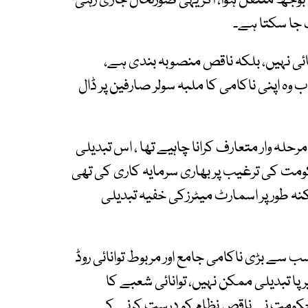
15 ارب روپے کا اضافی بوجھ منتقل ہوا، اگر یہی صورتحال جاری رہی
ائی نہیں، بلکہ ناقص منصوبہ بندی ہے،
وہ اپنی ناکامی کا ملبہ سولر صارفین پر ڈال
حلہ وار متعارف کرانا چاہیے تھا ، اس تبدیلی
مت کی ترغیب پر بھاری سرمایہ کاری کی تھی
کنہ طور پر اسمارٹ میٹرزکی خفیہ تبدیلی
سب سے بڑی ناکامی جامع اور مربوط توانائی روڈ
 تبدیلی ممکن نہیں، توانائی شعبے کا
کر چکااور حکومت نے ناقص نظام کو درست کرنے کے