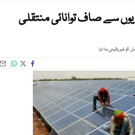
یوں سے صاف توانائی منتقلی
کو غیر یقینی بنا دیا