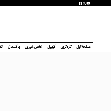
صفحۂ اول
تازہ ترین
کھیل
خاص خبریں
پاکستان
انٹ