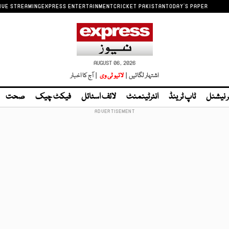
IVE STREAMING
EXPRESS ENTERTAINMENT
CRICKET PAKISTAN
TODAY'S PAPER
AUGUST 06, 2026
اشتہار لگائیں |
لائیو ٹی وی
| آج کا اخبار
ر نیشنل
ٹاپ ٹرینڈ
انٹرٹینمنٹ
لائف اسٹائل
فیکٹ چیک
صحت