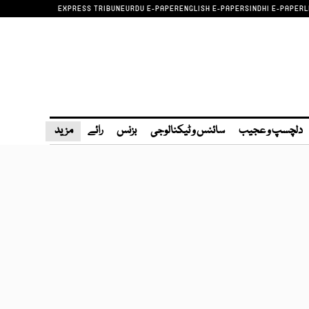
EXPRESS TRIBUNE
URDU E-PAPER
ENGLISH E-PAPER
SINDHI E-PAPER
L
دلچسپ و عجیب
سائنس و ٹیکنالوجی
بزنس
رائے
مزید