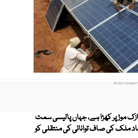
نازک موڑ پر کھڑا ہے، جہاں پالیسی سمت
ضاد ملک کی صاف توانائی کی منتقلی کو