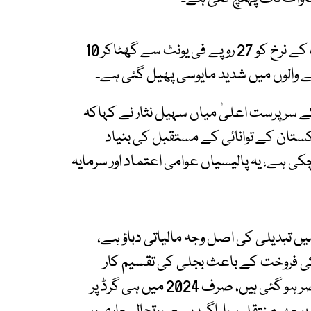
تاہم حالیہ حکومتی فیصلے کے تحت نیٹ میٹرنگ کے نرخ کو 27 روپے فی یونٹ سے گھٹاکر 10
ے والوں میں شدید مایوسی پھیل گئی ہے۔
کے سرپرست اعلیٰ میاں سہیل نثار نے کہاکہ
تان کے توانائی کے مستقبل کی بنیاد
ی ہے، یہ پالیسیاں عوامی اعتماد اور سرمایہ
یں تبدیلی کی اصل وجہ مالیاتی دباؤ ہے،
 کی فروخت کے باعث بجلی کی تقسیم کار
کمپنیاں اپنے بنیادی اخراجات پورے کرنے سے قاصر ہو گئی ہیں، صرف 2024 میں ہی گرڈ پر