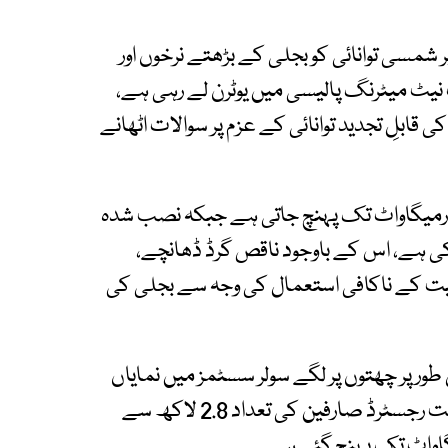
شمسی توانائی کو بجلی کے بڑھتے نرخوں اور
اب نیٹ میٹرنگ پالیسی میں یوٹرن لے رہی ہے،
قابلِ تجدید توانائی کے عزم پر سوالات اٹھانے
یں گرمیوں کے دوران بجلی کی طلب 29 ہزارمیگاواٹ تک پہنچ جاتی ہے جبکہ نصب شدہ
سے تجاوزکر چکی ہے، اس کے باوجود ناقص گرڈ ڈھانچے،
احیت کے ناکافی استعمال کی وجہ سے بجلی کی
، خاص طور پر چھتوں پر لگے سولر سسٹمز میں نمایاں
اضافہ دیکھنے میں آیا۔ نیٹ میٹرنگ اسکیم کے تحت رجسٹرڈ صارفین کی تعداد 2.8 لاکھ سے