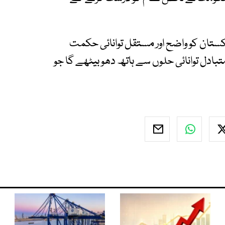
کستان کو واضح اور مستقل توانائی حکمت
ل توانائی حلوں سے ہاتھ دھو بیٹھے گا جو