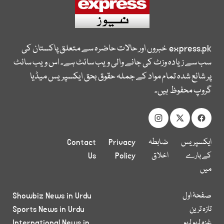
express.pk
خبروں اور حالات حاضرہ سے متعلق پاکستان کی
سب سے زیادہ وزٹ کی جانے والی ویب سائٹ ہے۔ اس ویب سائٹ
پر شائع شدہ تمام مواد کے جملہ حقوق بحق ایکسپریس میڈیا
گروپ محفوظ ہیں۔
ایکسپریس
ضابطہ
Privacy
Contact
کے بارے
اخلاق
Policy
Us
میں
صفحۂ اول
Showbiz News in Urdu
تازہ ترین
Sports News in Urdu
غزہ لہو لہو
International News in