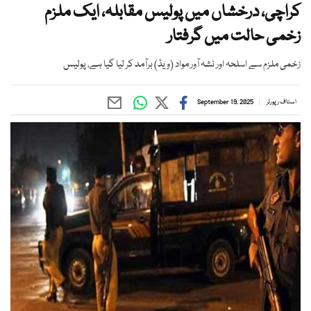
کراچی، درخشاں میں پولیس مقابلہ، ایک ملزم
زخمی حالت میں گرفتار
زخمی ملزم سے اسلحہ اور نشہ آور مواد (ویڈ) برآمد کر لیا گیا ہے، پولیس
اسٹاف رپورٹر
September 19, 2025