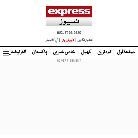
AUGUST 09, 2026
اشتہار لگائیں |
لائیو ٹی وی
| آج کا اخبار
صفحۂ اول
تازہ ترین
کھیل
خاص خبریں
پاکستان
انٹر نیشنل
ٹا