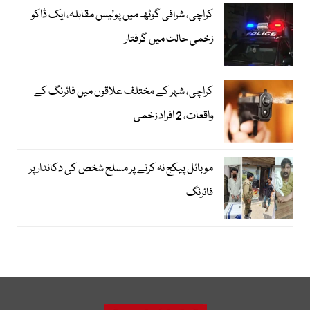
کراچی، شرافی گوٹھ میں پولیس مقابلہ، ایک ڈاکو
زخمی حالت میں گرفتار
کراچی، شہر کے مختلف علاقوں میں فائرنگ کے
واقعات، 2 افراد زخمی
موبائل پیکج نہ کرنے پر مسلح شخص کی دکاندار پر
فائرنگ