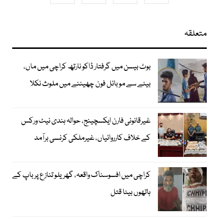
متعلقہ
بوٹ بیسن میں گرفتار ڈاکو نارتھ کراچی میں ماں،
بیٹے سے موبائل فون چھیننے میں ملوث نکلا
غیرقانونی فارن ایکسچینج، حوالہ ہندی نیٹ ورکس
کے خلاف کارروائیاں، غیرملکی کرنسی برآمد
کراچی میں افسوسناک واقعہ، گھریلو تنازع پر باپ کے
ہاتھوں بیٹا قتل