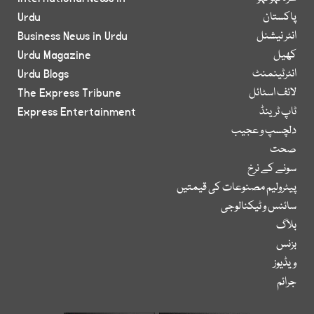
پاکستان
Urdu
انٹر نیشنل
Business News in Urdu
کھیل
Urdu Magazine
انٹرٹینمنٹ
Urdu Blogs
لائف اسٹائل
The Express Tribune
ٹاپ ٹرینڈ
Express Entertainment
دلچسپ و عجیب
صحت
سونے کے نرخ
پیٹرولیم مصنوعات کی قیمتیں
سائنس و ٹیکنالوجی
بلاگ
بزنس
ویڈیوز
جرائم