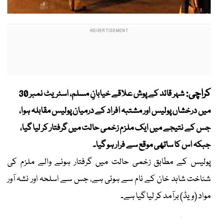
کراچی:
شہر قائد کے پوش علاقے خیابانِ مسلم، اسٹریٹ نمبر 30
میں درخشاں پولیس اور مشتبہ افراد کے درمیان پولیس مقابلہ ہوا،
جس کے نتیجے میں ایک ملزم زخمی حالت میں گرفتار کر لیا گیا،
جبکہ اس کا ساتھی موقع سے فرار ہو گیا۔
پولیس کے مطابق زخمی حالت میں گرفتار ہونے والے ملزم کی
شناخت شاہد خان کے نام سے ہوئی ہے، جس سے اسلحہ اور نشہ آور
مواد (ویڈ) برآمد کر لیا گیا ہے۔