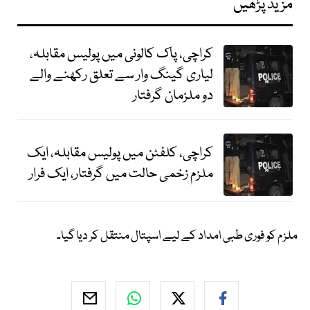
مزید پڑھیں
کراچی، پاک کالونی میں پولیس مقابلہ،
لیاری گینگ وار سے تعلق رکھنے والے
دو ملزمان گرفتار
کراچی، کلفٹن میں پولیس مقابلہ، ایک
ملزم زخمی حالت میں گرفتار، ایک فرار
ملزم کو فوری طبی امداد کے لیے اسپتال منتقل کر دیا گیا۔