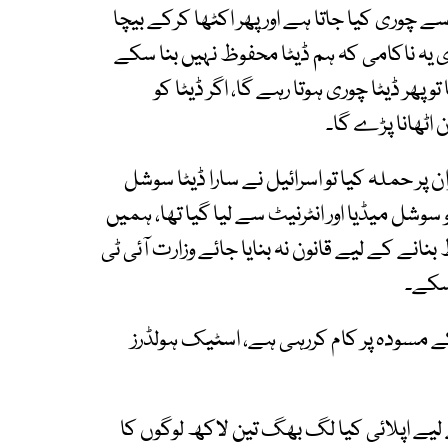
 سے چوری کیا جاتا ہے اور پھر اکٹھا کرکے بیچا
ی یہ ناکامی کہ ہم ڈیٹا محفوظ نہیں بنا سکے
و پھر ڈیٹا چوری ہوتا رہے گا، اگر ڈیٹا کو
 اٹھانا پڑے گا۔
ن پر حملہ کیا تو اسرائیل نے سارا ڈیٹا سوشل
و سوشل میڈیا اور انٹرنیٹ سے لیا گیا تھا، ہمیں
بنانے کے لیے قانون نہ بنایا جائے وزارت آئی ٹی
اسکے۔
 کے مسودہ پر کام کررہی ہے، اسٹیک ہولڈرز
یے اپلائی کیا لگ بھگ تین لاکھ لوگوں کا