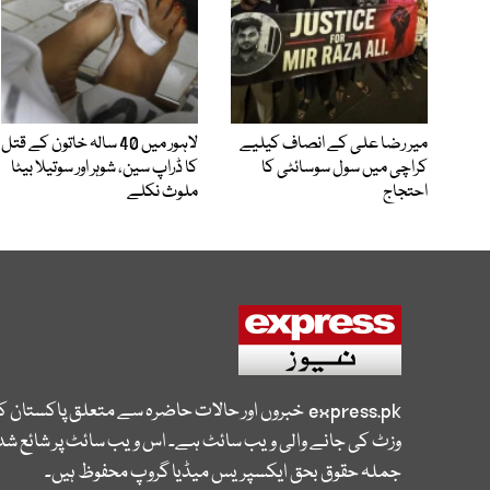
میر رضا علی کے انصاف کیلیے
لاہور میں 40 سالہ خاتون کے قتل
کراچی میں سول سوسائٹی کا
کا ڈراپ سین، شوہر اور سوتیلا بیٹا
احتجاج
ملوث نکلے
express.pk
خبروں اور حالات حاضرہ سے متعلق پاکستان 
وزٹ کی جانے والی ویب سائٹ ہے۔ اس ویب سائٹ پر شائع شدہ
جملہ حقوق بحق ایکسپریس میڈیا گروپ محفوظ ہیں۔