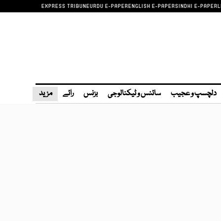
EXPRESS TRIBUNE
URDU E-PAPER
ENGLISH E-PAPER
SINDHI E-PAPER
L
دلچسپ و عجیب
سائنس و ٹیکنالوجی
بزنس
رائے
مزید