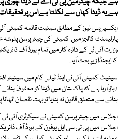
ہے جبکہ چیئرمین پی ٹی اے نے ڈیٹا چوری پر ک
ہے یہ ڈیٹا کہاں سے نکلتا ہےاس پر تحقیقا
ایکسپریس نیوز کے مطابق سینیٹ قائمہ کمیٹی آئی ٹ
پارلیمنٹ کالجز میں کمیٹی کی چیئر پرسن پلوشہ خ
وزارت آئی ٹی کے دائرہ کار میں تمام بورڈ آف ڈائریک
کا ایجنڈا زیرِ بحث آیا۔
سینیٹ کمیٹی آئی ٹی اینڈ ٹیلی کام میں سینیٹر افن
دباؤ آرہا ہے کہ پاکستان میں ڈیٹا کو محفوظ بنانے کے
بنانے سے متعلق قانون نہ بنایا تو بہت نقصان اٹھانا 
اجلاس میں چیئرپرسن کمیٹی نے سیکرٹری آئی ٹی 
اجلاس میں پی ٹی سی ایل یوفون کے بورڈ آف ڈائریکٹ
معلومات پبلک ہے اور کمیٹی کو اس کی تفصیلات 