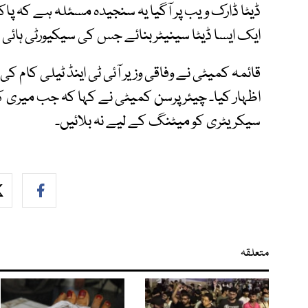
ڈیٹا ڈارک ویب پر آگیا یہ سنجیدہ مسئلہ ہے کہ پاک
ایک ایسا ڈیٹا سینیٹر بنائے جس کی سیکیورٹی ہائی 
قائمہ کمیٹی نے وفاقی وزیر آئی ٹی اینڈ ٹیلی کام
اظہار کیا۔ چیئرپرسن کمیٹی نے کہا کہ جب میری کمیٹ
سیکریٹری کو میٹنگ کے لیے نہ بلائیں۔
متعلقہ