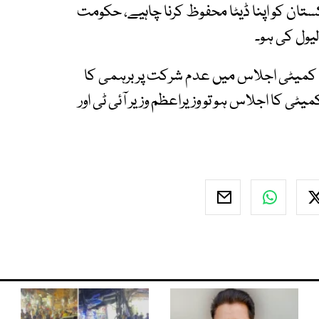
ستان کو اپنا ڈیٹا محفوظ کرنا چاہیے، حکومت
لیول کی ہو۔
 کی کمیٹی اجلاس میں عدم شرکت پر برہمی کا
ی کا اجلاس ہو تو وزیراعظم وزیر آئی ٹی اور