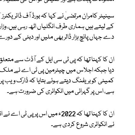
کے لیتے ہیں ہماری طرف انگلیاں اٹھ رہی ہیں، وزا
دے جہاں پانچ ہزار ڈالر بھی ملیں اور دبئی کے دور
ان کا کہنا تھا کہ پی ٹی سی ایل کے آڈٹ سے متعل
دیا جبکہ اجلاس میں چیئرمین پی ٹی اے نے ملک بھ
کمیٹی کو بریفنگ دیتے ہوئے بتایا کہ ڈارک ویب پر ڈ
ہے، اس پر گہرائی میں انکوائری کی ضرورت ہے۔
ان کا کہنا تھا کہ 2022ء میں اس پر پ
نے انکوائری شروع کردی ہے۔