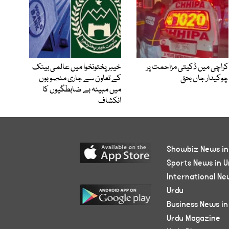
کراچی میں ڈکیتی مزاحمت پر
خیبرپختونخوا میں عالمی بینک
چوکیدار جاں بحق
کے تعاون سے جاری منصوبوں
میں مبینہ بے ضابطگیوں کا
انکشاف
Showbiz News in
Sports News in U
International Ne
Urdu
Business News in
Urdu Magazine