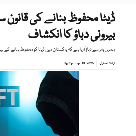
ڈیٹا محفوظ بنانے کی قانون س
بیرونی دباؤ کا انکشاف
ہمیں باہر سے دباؤ آرہا ہے کہ پاکستان میں ڈیٹا کو محفوظ بنانے کے لی
ارشاد انصاری
September 19, 2025