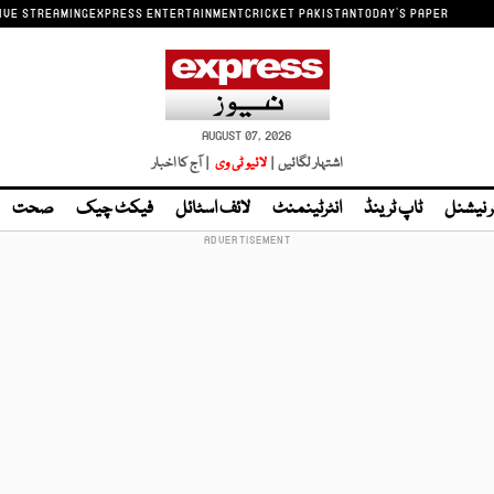
IVE STREAMING
EXPRESS ENTERTAINMENT
CRICKET PAKISTAN
TODAY'S PAPER
AUGUST 07, 2026
اشتہار لگائیں |
لائیو ٹی وی
| آج کا اخبار
ر نیشنل
ٹاپ ٹرینڈ
انٹرٹینمنٹ
لائف اسٹائل
فیکٹ چیک
صحت