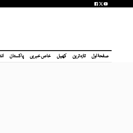
صفحۂ اول
تازہ ترین
کھیل
خاص خبریں
پاکستان
انٹ