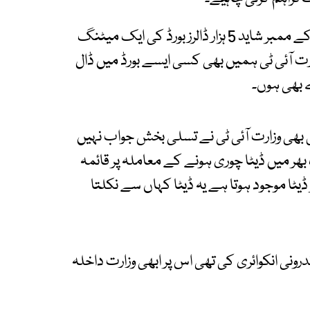
سینیٹر کامران مرتضیٰ نے کہا کہ بورڈ آف ڈائریکٹرز کے ممبر شاید 5 ہزار ڈالرز بورڈ کی ایک میٹنگ
رت آئی ٹی ہمیں بھی کسی ایسے بورڈ میں ڈال
ے بھی ہوں۔
ق بھی وزارت آئی ٹی نے تسلی بخش جواب نہیں
ر میں ڈیٹا چوری ہونے کے معاملہ پر قائمہ
یٹا موجود ہوتا ہے یہ ڈیٹا کہاں سے نکلتا
ی ٹی اے نے اندرونی انکوائری کی تھی اس پر ابھی وزارت داخلہ