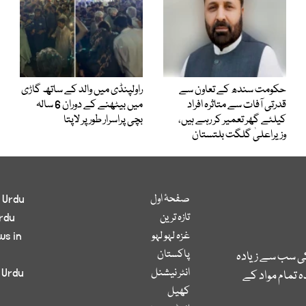
حکومت سندھ کے تعاون سے
راولپنڈی میں والد کے ساتھ گاڑی
قدرتی آفات سے متاثرہ افراد
میں بیٹھنے کے دوران 6 سالہ
کیلئے گھر تعمیر کر رہے ہیں،
بچی پراسرار طور پر لاپتا
وزیراعلیٰ گلگت بلتستان
صفحۂ اول
 Urdu
تازہ ترین
rdu
غزہ لہو لہو
ws in
پاکستان
کی سب سے زیادہ
انٹر نیشنل
 Urdu
 تمام مواد کے
کھیل