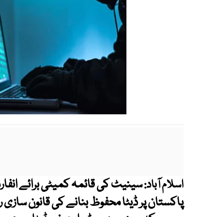
سینیٹ کی قائمہ کمیٹی برائے انفا
اسلام آباد:
پاکستان پر ڈیٹا محفوظ بنانے کی قانون سازی ر