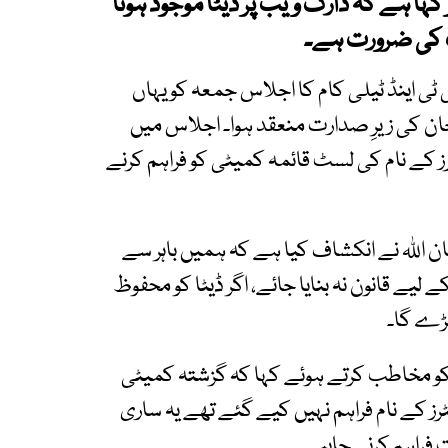
ہا ہے کہ ڈارک ویب پر ڈیٹا موجود ہوتا
ت کی ضرورت ہے۔
ی اینڈ ٹیلی کام کا اجلاس جمعہ کو یہاں
ان کی زیرِ صدارت منعقد ہوا۔ اجلاس میں
ٹرز کے نام کی لسٹ قائمہ کمیٹی کو فراہم کرنے
ان اللہ نے انکشاف کیا ہے کہ ہمیں باہر سے
 لیے قانون نہ بنایا جائے، اگر ڈیٹا کو محفوظ
پڑے گا۔
کو مخاطب کرتے ہوئے کہا کہ گزشتہ کمیٹی
رز کے نام فراہم نہیں کیے گئے تھے یہ ساری
فراہم کرنی چاہیے۔