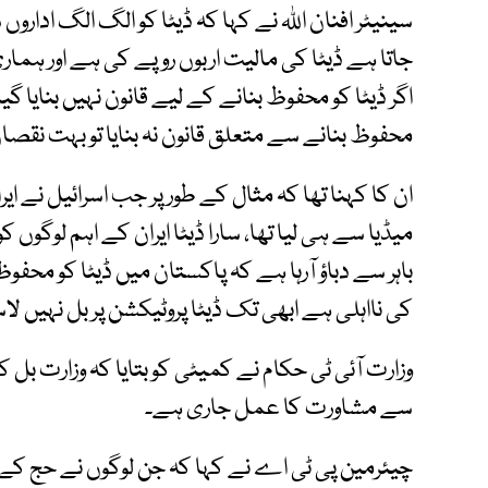
سینیٹر افنان اللہ نے کہا کہ ڈیٹا کو الگ الگ اداروں
جاتا ہے ڈیٹا کی مالیت اربوں روپے کی ہے اور ہمار
اگر ڈیٹا کو محفوظ بنانے کے لیے قانون نہیں بنایا گیا ت
محفوظ بنانے سے متعلق قانون نہ بنایا تو بہت نقصان
ان کا کہنا تھا کہ مثال کے طور پر جب اسرائیل نے ایرا
میڈیا سے ہی لیا تھا، سارا ڈیٹا ایران کے اہم لوگوں ک
باہر سے دباؤ آرہا ہے کہ پاکستان میں ڈیٹا کو محفوظ 
کی نااہلی ہے ابھی تک ڈیٹا پروٹیکشن پر بل نہیں ل
وزارت آئی ٹی حکام نے کمیٹی کو بتایا کہ وزارت بل
سے مشاورت کا عمل جاری ہے۔
چیئرمین پی ٹی اے نے کہا کہ جن لوگوں نے حج کے ل