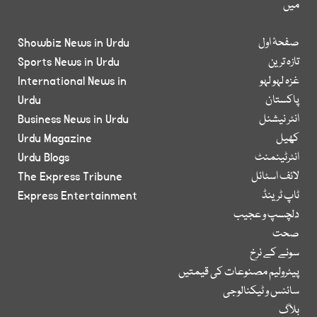
میں
صفحۂ اول
Showbiz News in Urdu
تازہ ترین
Sports News in Urdu
غزہ لہو لہو
International News in
پاکستان
Urdu
انٹر نیشنل
Business News in Urdu
کھیل
Urdu Magazine
انٹرٹینمنٹ
Urdu Blogs
لائف اسٹائل
The Express Tribune
ٹاپ ٹرینڈ
Express Entertainment
دلچسپ و عجیب
صحت
سونے کے نرخ
پیٹرولیم مصنوعات کی قیمتیں
سائنس و ٹیکنالوجی
بلاگ