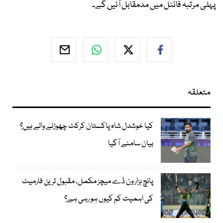
پہلی مرتبہ فائنل میں مدمقابل آئیں گے۔
متعلقہ
کیا خوشدل شاہ پاکستان کرکٹ چھوڑنے والے ہیں؟
بیان سامنے آگیا
پانچ ہزار ون ڈے میچز مکمل، مقبول ترین فارمیٹ
کی اہمیت کم کیوں ہو رہی ہے؟