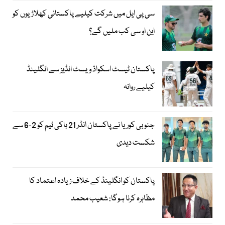
سی پی ایل میں شرکت کیلیے پاکستانی کھلاڑیوں کو
این او سی کب ملیں گے؟
پاکستان ٹیسٹ اسکواڈ ویسٹ انڈیز سے انگلینڈ
کیلیے روانہ
جنوبی کوریا نے پاکستان انڈر 21 ہاکی ٹیم کو 2-6 سے
شکست دیدی
پاکستان کو انگلینڈ کے خلاف زیادہ اعتماد کا
مظاہرہ کرنا ہوگا: شعیب محمد