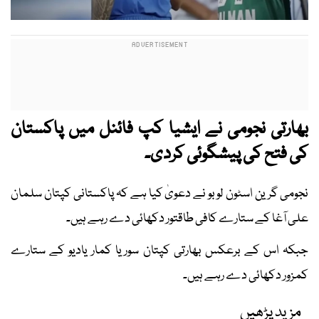
بھارتی نجومی نے ایشیا کپ فائنل میں پاکستان
کی فتح کی پیشگوئی کردی۔
نجومی گرین اسٹون لوبو نے دعویٰ کیا ہے کہ پاکستانی کپتان سلمان
علی آغا کے ستارے کافی طاقتور دکھائی دے رہے ہیں۔
جبکہ اس کے برعکس بھارتی کپتان سوریا کمار یادیو کے ستارے
کمزور دکھائی دے رہے ہیں۔
مزید پڑھیں