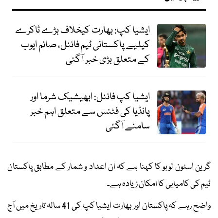
ایشیا کپ: بھارت کیخلاف بڑے ٹاکرے
کیلیے پاکستانی ٹیم فائنل، صائم ایوب
کے متعلق بڑی خبر آگئی
ایشیا کپ فائنل: ابھیشیک شرما اور
پانڈیا کی فٹنس سے متعلق اہم خبر
سامنے آگئی
گرین اسٹون لوبو کا کہنا ہے کہ ان اعداد و شمار کے مطابق پاکستان
ٹیم کی کامیابی کا امکان زیادہ ہے۔
واضح رہے کہ پاکستان اور بھارت ایشیا کپ کی 41 سالہ تاریخ میں آج