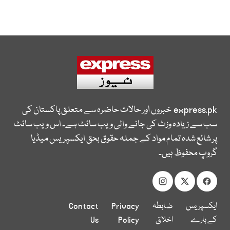
express.pk
خبروں اور حالات حاضرہ سے متعلق پاکستان کی
سب سے زیادہ وزٹ کی جانے والی ویب سائٹ ہے۔ اس ویب سائٹ
پر شائع شدہ تمام مواد کے جملہ حقوق بحق ایکسپریس میڈیا
گروپ محفوظ ہیں۔
ایکسپریس
ضابطہ
Privacy
Contact
کے بارے
اخلاق
Policy
Us