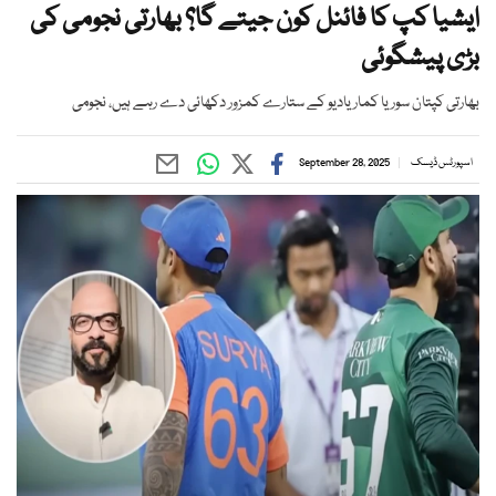
ایشیا کپ کا فائنل کون جیتے گا؟ بھارتی نجومی کی
بڑی پیشگوئی
بھارتی کپتان سوریا کمار یادیو کے ستارے کمزور دکھائی دے رہے ہیں، نجومی
اسپورٹس ڈیسک
September 28, 2025