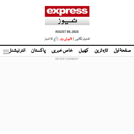
AUGUST 08, 2026
اشتہار لگائیں |
لائیو ٹی وی
| آج کا اخبار
صفحۂ اول
تازہ ترین
کھیل
خاص خبریں
پاکستان
انٹر نیشنل
ٹا