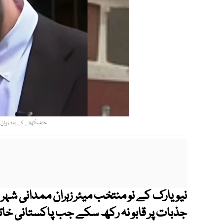
حلف اُٹھانے کے بعد زہران ممدانی نے 142 نیویارک
نیویارک کے نو منتخب میئر زہران ممدانی شہ
جذبات پر قابو نہ رکھ سکے جب پاکستانی خاتون