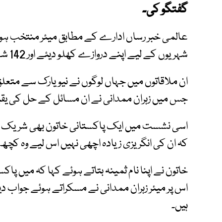
گفتگو کی۔
عالمی خبر رساں ادارے کے مطابق میئر منتخب ہونے
شہریوں کے لیے اپنے دروازے کھلو دیئے اور 142 شہریوں سے ملاقات کی۔
ان ملاقاتوں میں جہاں لوگوں نے نیویارک سے متعلق
جس میں زہران ممدانی نے ان مسائل کے حل کی یقین
اسی نشست میں ایک پاکستانی خاتون بھی شریک ہوئی
کہ ان کی انگریزی زیادہ اچھی نہیں اس لیے وہ کچھ ب
خاتون نے اپنا نام ثمینہ بتاتے ہوئے کہا کہ میں پاک
اس پر میئر زہران ممدانی نے مسکراتے ہوئے جواب دیا
ہیں۔