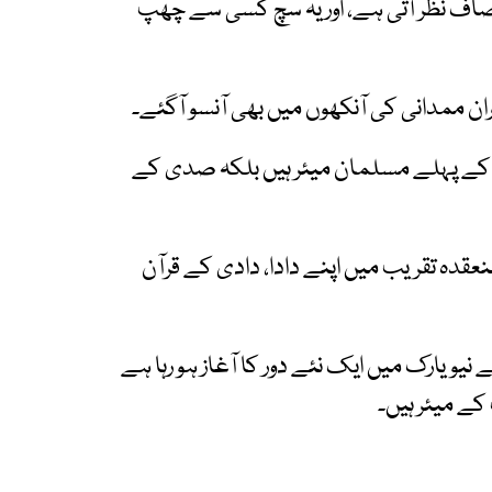
صاف نظر آتی ہے، اور یہ سچ کسی سے چھپ
ہران ممدانی کی آنکھوں میں بھی آنسو آگئے۔
 نیویارک کے پہلے مسلمان میئر ہیں بلکہ صدی کے
نعقدہ تقریب میں اپنے دادا، دادی کے قرآن
نیویارک میں ایک نئے دور کا آغاز ہو رہا ہے
 کے میئر ہیں۔