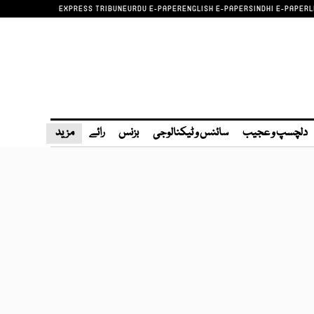
EXPRESS TRIBUNE
URDU E-PAPER
ENGLISH E-PAPER
SINDHI E-PAPER
L
دلچسپ و عجیب
سائنس و ٹیکنالوجی
بزنس
رائے
مزید