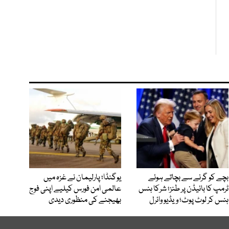
بچے کو گرنے سے بچاتے ہوئے
یوگنڈا؛ پارلیمان نے غزہ میں
ٹرمپ کا بائیڈن پر طنز؛ شرکا ہنس
عالمی امن فورس کیلیے اپنی فوج
ہنس کر لوٹ پوٹ؛ ویڈیو وائرل
بھیجنے کی منظوری دیدی