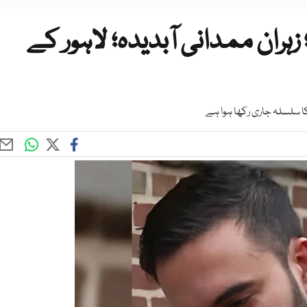
ہران ممدانی آبدیدہ؛ لاہور کے
ا سلسلہ جاری رکھا ہوا ہے