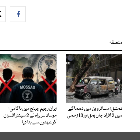
متعلقہ
دمشق؛ مسافر وین میں دھماکے
ایران رجیم چینج میں ناکامی؛
میں 2 افراد جاں بحق اور 13 زخمی
موساد سربراہ نے 2 سینئر افسران
کو عہدوں سے ہٹا دیا