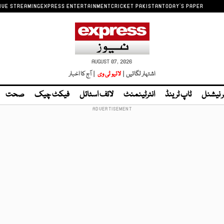
IVE STREAMING
EXPRESS ENTERTAINMENT
CRICKET PAKISTAN
TODAY'S PAPER
AUGUST 07, 2026
اشتہار لگائیں |
لائیو ٹی وی
| آج کا اخبار
ر نیشنل
ٹاپ ٹرینڈ
انٹرٹینمنٹ
لائف اسٹائل
فیکٹ چیک
صحت