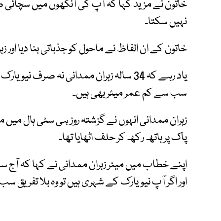
خاتون نے مزید کہا کہ آپ کی آنکھوں میں سچائی 
نہیں سکتا۔
خاتون کے ان الفاظ نے ماحول کو جذباتی بنا دیا اور ز
یاد رہے کہ 34 سالہ زہران ممدانی نہ صرف
سب سے کم عمر میئر بھی ہیں۔
زہران ممدانی انہوں نے گزشتہ روز ہی سٹی ہال میں م
پاک پر ہاتھ رکھ کر حلف اٹھایا تھا۔
اپنے خطاب میں میئر زہران ممدانی نے کہا کہ آج سے 
اور اگر آپ نیویارک کے شہری ہیں تو وہ بلا تفریق سب