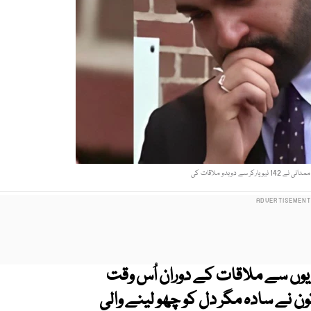
ر سے دوبدو ملاقات کی
ریوں سے ملاقات کے دوران اُس وقت
 نے سادہ مگر دل کو چھو لینے والی