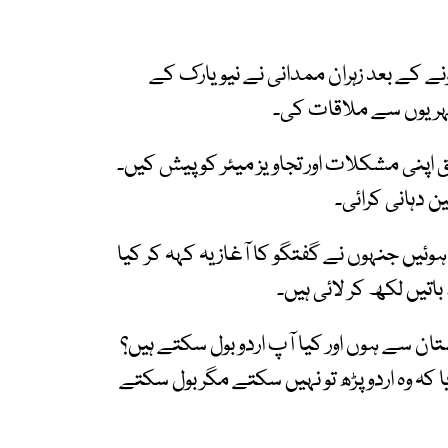
 کے بعد زہران ممدانی نے نیویارک کے
 اپنی مشکلات اور تجاویز میئر کو پیش کیں۔
 دہانی کرائی۔
ں جنہوں نے گفتگو کا آغاز یہ کہہ کر کیا
اتیں لکھ کر لائی ہیں۔
ستان سے ہوں اور کیا آپ اردو بول سکتے ہیں؟
 کہ وہ اردو پڑھ تو نہیں سکتے مگر بول سکتے