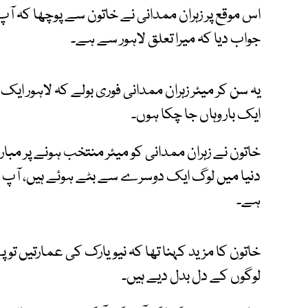
اس موقع پر زہران ممدانی نے خاتون سے پوچھا کہ ا
جواب دیا کہ میرا تعلق لاہور سے ہے۔
یہ سن کر میئر زہران ممدانی فوری بولے کہ لاہور ا
ایک بار وہاں جا چکا ہوں۔
خاتون نے زہران ممدانی کو میئر منتخب ہونے پر مبا
دنیا میں لوگ ایک دوسرے سے بٹے ہوئے ہیں، آپ نے 
ہے۔
خاتون کا مزید کہنا تھا کہ نیویارک کی عمارتیں تو
لوگوں کے دل بدل دیے ہیں۔