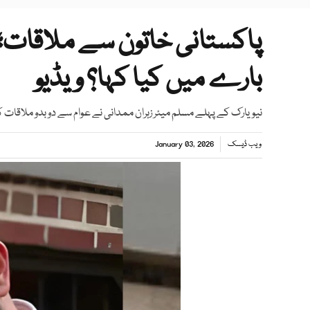
پاکستانی خاتون سے ملاقات؛ ز
بارے میں کیا کہا؟ ویڈیو
نیویارک کے پہلے مسلم میئر زہران ممدانی نے عوام سے دوبدو ملاقات ک
ویب ڈیسک
January 03, 2026