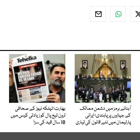
آبنائے ہرمز میں دشمن ممالک
بھارت؛ تہلکہ نیوز کے صحافی
کے جہازوں پر پابندی؛ ایرانی
ترون تیج پال کو زیادتی کیس میں
پارلیمان میں نئے قانون کی تیاری
10 سال قید کی سزا