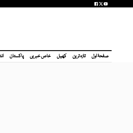
صفحۂ اول
تازہ ترین
کھیل
خاص خبریں
پاکستان
انٹ