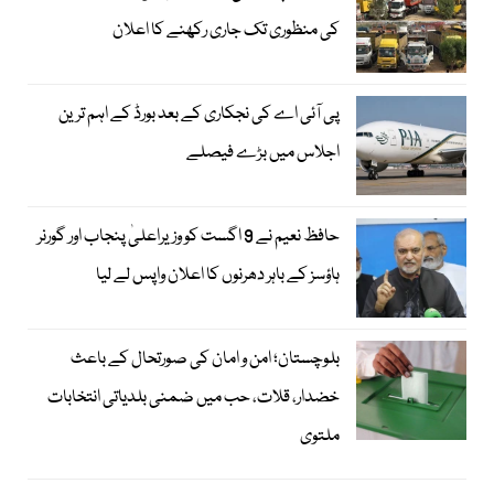
کی منظوری تک جاری رکھنے کا اعلان
پی آئی اے کی نجکاری کے بعد بورڈ کے اہم ترین
اجلاس میں بڑے فیصلے
حافظ نعیم نے 9 اگست کو وزیراعلیٰ پنجاب اور گورنر
ہاؤسز کے باہر دھرنوں کا اعلان واپس لے لیا
بلوچستان؛ امن و امان کی صورتحال کے باعث
خضدار، قلات، حب میں ضمنی بلدیاتی انتخابات
ملتوی