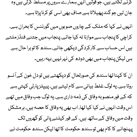
کرنے لگتے ہیں، جو قوتیں انہں ہمارے سروں پر مسلط کرتی ہیں وہ
جان لیں جو گند پھیلاتا ہے صاف بھی اسی کو کرنا پڑتا ہے۔
انہوں نے کہا کہ ملک کے چاروں صوبوں میں گورننس کا بحران ہے،
کراچی کا پنجاب سے موازنا نہ کیا جائے، پنجاب میں جتنے فنڈز ملتے
ہیں اس حساب سے کارکردگی دیکھی جائے، سندھ کا تو برا حال ہے
ہی لیکن پنجاب میں بھی دودھ کی نہر نہیں بہہ رہیں۔
ان کا کہنا تھا سندھ کی صورتحال کو دیکھتے ہیں تو دل خون کے آنسو
روتا ہے، یہ لوگ غلط بیانی سے کام لیتے ہیں، پیپلزپارٹی کہتی ہے
کہ کے فور منصوبہ وفاق کی ذمہ داری ہے، یہ لوگ جب وفاق میں تھے
اس وقت انہوں نے کیا کیا تھا، اب بھی یہ وفاق کا حصہ ہیں، ہر مشکل
وقت میں وفاق کے ساتھ ہیں، کے فور کیلئے پانی کو گھروں تک
پہنچانے کا کام بھی تو سندھ حکومت کا تھا لیکن سندھ حکومت نے