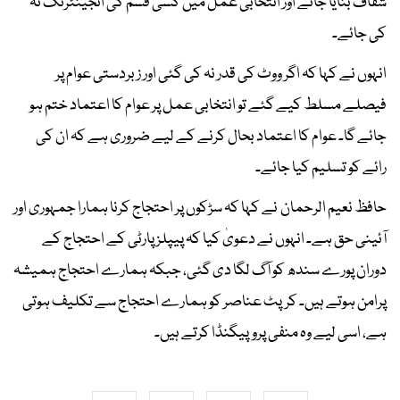
شفاف بنایا جائے اور انتخابی عمل میں کسی قسم کی انجینئرنگ نہ
کی جائے۔
انہوں نے کہا کہ اگر ووٹ کی قدر نہ کی گئی اور زبردستی عوام پر
فیصلے مسلط کیے گئے تو انتخابی عمل پر عوام کا اعتماد ختم ہو
جائے گا۔ عوام کا اعتماد بحال کرنے کے لیے ضروری ہے کہ ان کی
رائے کو تسلیم کیا جائے۔
حافظ نعیم الرحمان نے کہا کہ سڑکوں پر احتجاج کرنا ہمارا جمہوری اور
آئینی حق ہے۔ انہوں نے دعویٰ کیا کہ پیپلز پارٹی کے احتجاج کے
دوران پورے سندھ کو آگ لگا دی گئی، جبکہ ہمارے احتجاج ہمیشہ
پرامن ہوتے ہیں۔ کرپٹ عناصر کو ہمارے احتجاج سے تکلیف ہوتی
ہے، اسی لیے وہ منفی پروپیگنڈا کرتے ہیں۔