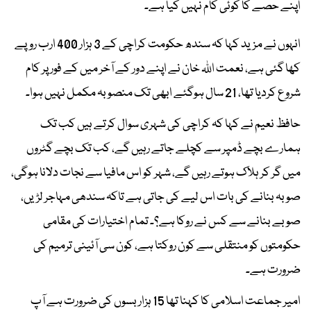
اپنے حصے کا کوئی کام نہیں کیا ہے۔
انہوں نے مزید کہا کہ سندھ حکومت کراچی کے 3 ہزار 400 ارب روپے
کھا گئی ہے، نعمت اللہ خان نے اپنے دور کے آخر میں کے فور پر کام
شروع کردیا تھا، 21 سال ہوگئے ابھی تک منصوبہ مکمل نہیں ہوا۔
حافظ نعیم نے کہا کہ کراچی کی شہری سوال کرتے ہیں کب تک
ہمارے بچے ڈمپر سے کچلے جاتے رہیں گے، کب تک بچے گٹروں
میں گر کر ہلاک ہوتے رہیں گے، شہر کو اس مافیا سے نجات دلانا ہوگی،
صوبہ بنانے کی بات اس لیے کی جاتی ہے تاکہ سندھی مہاجر لڑیں،
صوبے بنانے سے کس نے روکا ہے؟۔ تمام اختیارات کی مقامی
حکومتوں کو منتقلی سے کون روکتا ہے، کون سی آئینی ترمیم کی
ضرورت ہے۔
امیر جماعت اسلامی کا کہنا تھا 15 ہزار بسوں کی ضرورت ہے آپ