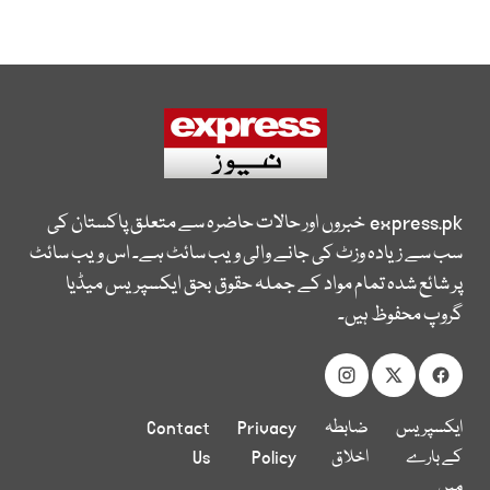
express.pk
خبروں اور حالات حاضرہ سے متعلق پاکستان کی
سب سے زیادہ وزٹ کی جانے والی ویب سائٹ ہے۔ اس ویب سائٹ
پر شائع شدہ تمام مواد کے جملہ حقوق بحق ایکسپریس میڈیا
گروپ محفوظ ہیں۔
ایکسپریس
ضابطہ
Privacy
Contact
کے بارے
اخلاق
Policy
Us
میں