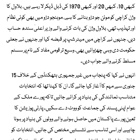
کبھی 10، کبھی 20 اور کبھی 1970 کی ڈبل ڈیکر لا رہے ہیں، بلاول کا
وژن کراچی کو موئن جو دڑو بنانے کا ہے، موہنجو دڑو میں بھی کوئی نظام
اور تہذیب تھی، بلاول وژن کی بات کرنے والے وزیر اعلیٰ سندھ حساب
دیں، جنہوں نے کراچی میں میئر شپ پر قبضہ کیا اور جنہوں نے جعلی
حکومت دی وہی چھڑوائیں بھی، وسیع تر قومی مفاد کے نام پر سسٹم
مسلط کرنے والے جواب دیں۔
انہوں نے کہا کہ پنجاب میں غیر جمہوری ہتھکنڈوں کے خلاف 15
جنوری سے مہم کا آغاز کیا جائے گا۔ ان کا کہنا تھا کہ انتخابات
متناسب نمائندگی کی بنیاد پر کرائے جائیں تاکہ پورے ملک کے
عوام اپنی پسند کی جماعت کو ووٹ دے سکیں۔ پارٹی پوزیشن کا
تعین پورے پاکستان میں حاصل ہونے والے ووٹوں کی بنیاد پر ہونا
چاہیے اور اسی تناسب سے نشستیں مختص کی جائیں، انتخابات کو