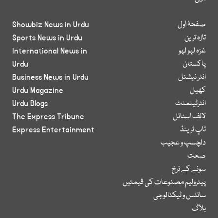
صفحۂ اول
Showbiz News in Urdu
تازہ ترین
Sports News in Urdu
غزہ لہو لہو
International News in
پاکستان
Urdu
انٹر نیشنل
Business News in Urdu
کھیل
Urdu Magazine
انٹرٹینمنٹ
Urdu Blogs
لائف اسٹائل
The Express Tribune
ٹاپ ٹرینڈ
Express Entertainment
دلچسپ و عجیب
صحت
سونے کے نرخ
پیٹرولیم مصنوعات کی قیمتیں
سائنس و ٹیکنالوجی
بلاگ