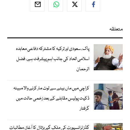
متعلقہ
پاک، سعودی اور ترکیہ کا مشترکہ دفاعی معاہدہ
اسلامی اتحاد کی جانب اہم پیشرفت ہے، فضل
الرحمان
کراچی میں ماں بیٹے سے لوٹ مار کرنے والا مبینہ
ڈکیت پولیس مقابلے کے بعد زخمی حالت میں
گرفتار
گڈز ٹرانسپورٹ کی ملک گیر ہڑتال کا آغاز، مطالبات