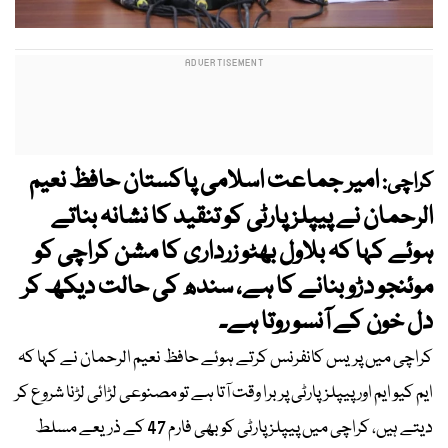
امیر جماعت اسلامی پاکستان حافظ نعیم
کراچی:
الرحمان نے پیپلز پارٹی کو تنقید کا نشانہ بناتے
ہوئے کہا کہ بلاول بھٹو زرداری کا مشن کراچی کو
موئنجو دڑو بنانے کا ہے، سندھ کی حالت دیکھ کر
دل خون کے آنسو روتا ہے۔
کراچی میں پریس کانفرنس کرتے ہوئے حافظ نعیم الرحمان نے کہا کہ
ایم کیو ایم اور پیپلزپارٹی پر برا وقت آتا ہے تو مصنوعی لڑائی لڑنا شروع کر
دیتے ہیں، کراچی میں پیپلز پارٹی کو بھی فارم 47 کے ذریعے مسلط