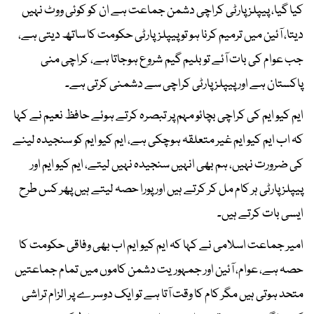
کیا گیا، پیپلز پارٹی کراچی دشمن جماعت ہے ان کو کوئی ووٹ نہیں
دیتا، آئین میں ترمیم کرنا ہو تو پیپلزپارٹی حکومت کا ساتھ دیتی ہے،
جب عوام کی بات آئے تو بلیم گیم شروع ہوجاتا ہے، کراچی منی
پاکستان ہے اور پیپلز پارٹی کراچی سے دشمنی کرتی ہے۔
ایم کیو ایم کی کراچی بچائو مہم پر تبصرہ کرتے ہوئے حافظ نعیم نے کہا
کہ اب ایم کیو ایم غیر متعلقہ ہوچکی ہے، ایم کیو ایم کو سنجیدہ لینے
کی ضرورت نہیں، ہم بھی انہیں سنجیدہ نہیں لیتے، ایم کیو ایم اور
پیپلز پارٹی ہر کام مل کر کرتے ہیں اور پورا حصہ لیتے ہیں پھر کس طرح
ایسی بات کرتے ہیں۔
امیر جماعت اسلامی نے کہا کہ ایم کیو ایم اب بھی وفاقی حکومت کا
حصہ ہے، عوام، آئین اور جمہوریت دشمن کاموں میں تمام جماعتیں
متحد ہوتی ہیں مگر کام کا وقت آتا ہے تو ایک دوسرے پر الزام تراشی