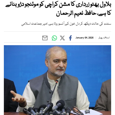
بلاول بھٹو زرداری کا مشن کراچی کو موئنجو دڑو بنانے
کا ہے، حافظ نعیم الرحمان
سندھ کی حالت دیکھ کر دل خون کے آنسو روتا ہے، امیر جماعت اسلامی
اسٹاف رپورٹر
January 04, 2026