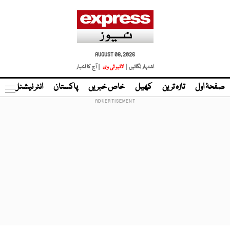
AUGUST 08, 2026
اشتہار لگائیں |
لائیو ٹی وی
| آج کا اخبار
صفحۂ اول
تازہ ترین
کھیل
خاص خبریں
پاکستان
انٹر نیشنل
ٹا