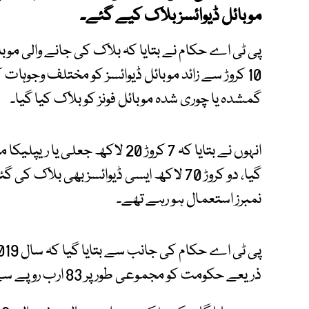
موبائل ڈیوائسز بلاک کیے گئے۔
پی ٹی اے حکام نے بتایا کہ بلاک کی جانے والی مو
گمشدہ یا چوری شدہ موبائل فونز کو بلاک کیا گیا۔
انہوں نے بتایا کہ 7 کروڑ 20 لاکھ ج
گیا، دو کروڑ 70 لاکھ ایسی ڈیوائسز بھی بل
نمبرز استعمال ہو رہے تھے۔
ذریعے حکومت کو مجموعی طور پر 83 ارب روپے سے زائد ٹیکس ریونیو حاصل ہوا ہے۔