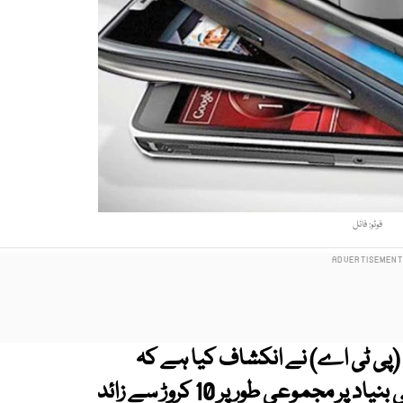
فوٹو: فائل
 (پی ٹی اے) نے انکشاف کیا ہے کہ
گزشتہ مالی سال کے دوران مختلف وجوہات کی بنیاد پر مجموعی طور پر 10 کروڑ سے زائد