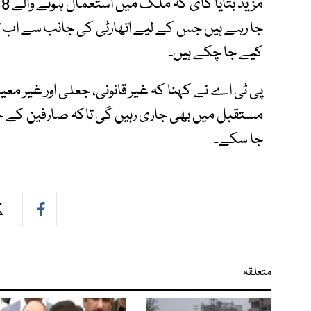
کیے جا چکے ہیں۔
پی ٹی اے نے کہنا کہ غیر قانونی، جعلی اور غیر معی
مستقبل میں بھی جاری رہیں گی تاکہ صارفین کے حقوق
جا سکے۔
متعلقہ