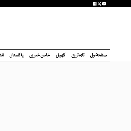
صفحۂ اول
تازہ ترین
کھیل
خاص خبریں
پاکستان
انٹ