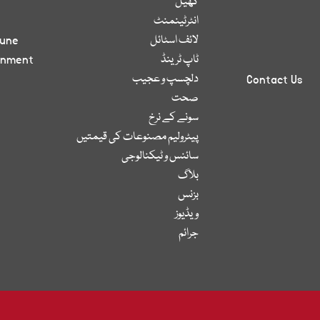
کھیل
انٹرٹینمنٹ
لائف اسٹائل
bune
ٹاپ ٹرینڈ
inment
دلچسپ و عجیب
Contact Us
صحت
سونے کے نرخ
پیٹرولیم مصنوعات کی قیمتیں
سائنس و ٹیکنالوجی
بلاگ
بزنس
ویڈیوز
جرائم