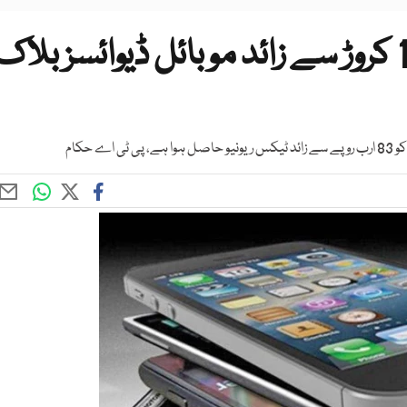
گزشتہ مالی سال کے دوران 10 کروڑ سے زائد موبائل ڈیوائسز بلاک