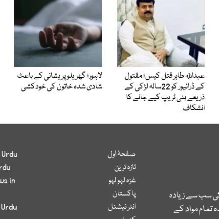
عبداللہ طاہر قتل کیس؛ مقتول
لاہور؛ گھریلو پریشانی کے باعث
کے ڈرائیور کو 22سالہ لڑکی کے
شادی شدہ خاتون کی خودکشی
ذریعے ہنی ٹریپ کیے جانے کا
انشکاف
صفحۂ اول
 Urdu
تازہ ترین
rdu
غزہ لہو لہو
ws in
پاکستان
کی سب سے زیادہ
انٹر نیشنل
 Urdu
 تمام مواد کے