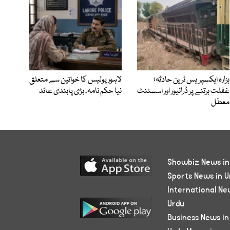
ہزارہ ایکسپریس ٹرین حادثہ؛
لاہور پولیس کا خواتین سے متعلق
غفلت برتنے پر ڈرائیور اور اسسٹنٹ
نیا حکم نامہ، بڑی پابندی عائد
معطل
Showbiz News in
Sports News in U
International Ne
Urdu
Business News in