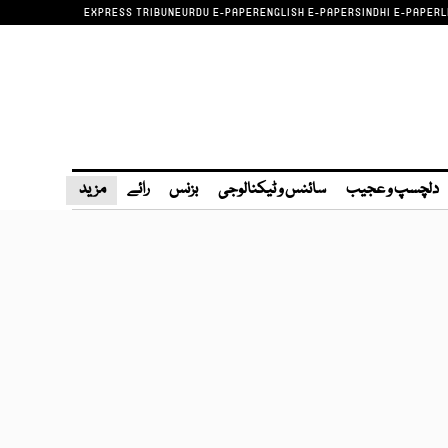
EXPRESS TRIBUNE
URDU E-PAPER
ENGLISH E-PAPER
SINDHI E-PAPER
L
دلچسپ و عجیب
سائنس و ٹیکنالوجی
بزنس
رائے
مزید