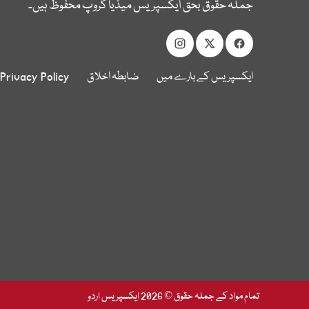
جملہ حقوق بحق ایکسپریس میڈیا گروپ محفوظ ہیں۔
ایکسپریس کے بارے میں
ضابطہ اخلاق
Privacy Policy
تمام مواد کے جملہ حقوق © 2026 ایکسپریس اردو