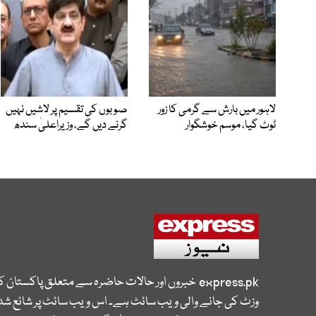
لاہور میں بارش سے گرمی کا زور
صوبوں کی تقسیم پر لاشیں نہیں
ٹوٹ گیا، موسم خوشگوار
گرنے دیں گے، وزیراعلیٰ سندھ
express.pk
خبروں اور حالات حاضرہ سے متعلق پاکستان 
وزٹ کی جانے والی ویب سائٹ ہے۔ اس ویب سائٹ پر شائع شدہ