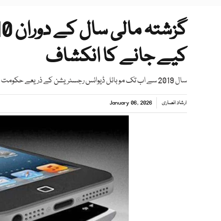
کیے جانے کا انکشاف
سال 2019 سے اب تک موبائل ڈیوائس رجسٹریشن کے ذریعے حکومت کو 83 ارب روپے سے زائد ٹیکس ریونیو حاصل ہوا ہے، پی ٹی اے حکام
ارشاد انصاری
January 06, 2026