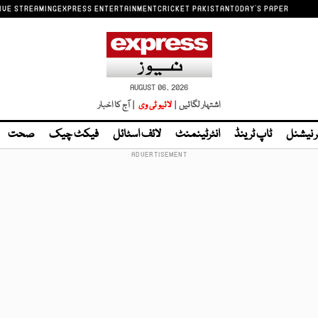
IVE STREAMING
EXPRESS ENTERTAINMENT
CRICKET PAKISTAN
TODAY'S PAPER
AUGUST 06, 2026
اشتہار لگائیں |
لائیو ٹی وی
| آج کا اخبار
ر نیشنل
ٹاپ ٹرینڈ
انٹرٹینمنٹ
لائف اسٹائل
فیکٹ چیک
صحت