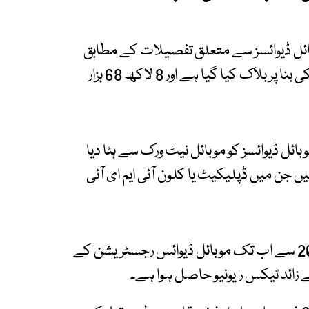
بائل ڈیوائسز سے متعلق تفصیلات کے مطابق
10 کروڑ سے زائد موبائل ڈیوائسز کو مختلف وجوہات کی بنا پر بلاک کیا گیا ہے اور 8 لاکھ 68 ہزار
علی یا ریپلیکا موبائل ڈیوائسز کو موبائل نیٹ ورک سے ہٹا دیا
اک کی گئیں جن میں ڈپلیکیٹ یا کلون آئی ایم ای آئی
پی ٹی اے حکام کی جانب سے بتایا گیا کہ سال 2019 سے اب تک موبائل ڈیوائس رجسٹریشن کے