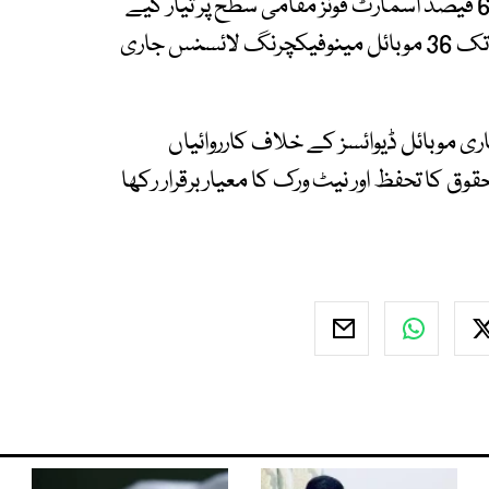
مزید بتایا گای کہ ملک میں استعمال ہونے والے 68 فیصد اسمارٹ فونز مقامی سطح پر تیار کیے
جا رہے ہیں جس کے لیے اتھارٹی کی جانب سے اب تک 36 موبائل مینوفیکچرنگ لائسنس جاری
اری موبائل ڈیوائسز کے خلاف کارروائیاں
 کا تحفظ اور نیٹ ورک کا معیار برقرار رکھا