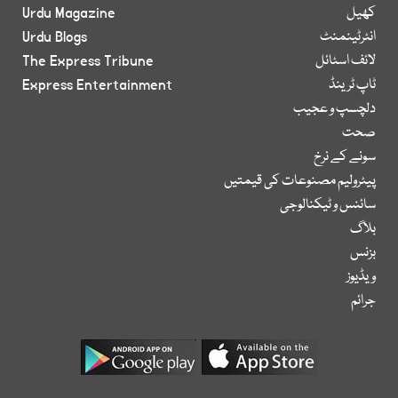
کھیل
Urdu Magazine
انٹرٹینمنٹ
Urdu Blogs
لائف اسٹائل
The Express Tribune
ٹاپ ٹرینڈ
Express Entertainment
دلچسپ و عجیب
صحت
سونے کے نرخ
پیٹرولیم مصنوعات کی قیمتیں
سائنس و ٹیکنالوجی
بلاگ
بزنس
ویڈیوز
جرائم