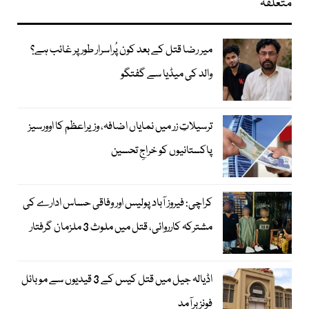
متعلقہ
میر رضا قتل کے بعد کون پُراسرار طور پر غائب ہے؟
والد کی میڈیا سے گفتگو
ترسیلاتِ زر میں نمایاں اضافہ، وزیراعظم کا اوورسیز
پاکستانیوں کو خراجِ تحسین
کراچی: فیروز آباد پولیس اور وفاقی حساس ادارے کی
مشترکہ کارروائی، قتل میں ملوث 3 ملزمان گرفتار
اڈیالہ جیل میں قتل کیس کے 3 قیدیوں سے موبائل
فونز برآمد