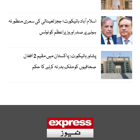
اسلام آباد ہائیکورٹ؛ ججز تعیناتی کی سمری منظور نہ
ہونے پر صدر اور وزیراعظم کو نوٹس
پشاور ہائیکورٹ: پاکستان میں مقیم 2 افغان
صحافیوں کو ملک بدر نہ کرنے کا حکم