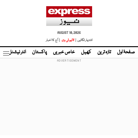
AUGUST 10, 2026
اشتہار لگائیں |
لائیو ٹی وی
| آج کا اخبار
صفحۂ اول
تازہ ترین
کھیل
خاص خبریں
پاکستان
انٹر نیشنل
ٹا