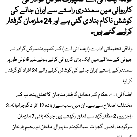
کوئٹہ ایف آئی اے کمپوزٹ سرکل گوادر کی
کارروائی میں سمندری راستے سے ایران جانے کی
کوشش ناکام بنادی گئی ہے اور 24 ملزمان گرفتار
کرلیے گئے ہیں۔
وفاقی تحقیقاتی ادارے (ایف آئی اے) کے کمپوزٹ سرکل گوادر نے
جیونی کے علاقے میں ایک بڑی کارروائی کرتے ہوئے غیر قانونی طور پر
سمندر کے راستے ایران جانے کی کوشش کرنے والے 24 افراد کو گرفتار
کر لیا۔
ایف آئی اے حکام کے مطابق گرفتار ملزمان کا تعلق پنجاب کے
مختلف اضلاع سے ہے۔ ان میں سب سے زیادہ 12 افراد گوجرانوالہ، 3
راجن پور، 2 مظفر گڑھ سے تعلق رکھتے ہیں جبکہ باقی 7 ملزمان
سرگودھا، قصور، گجرات، سیالکوٹ، ساہیوال، ملتان اور رحیم یار خان