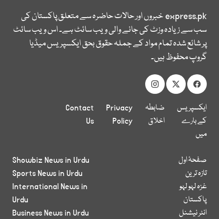
express.pk
خبروں اور حالات حاضرہ سے متعلق پاکستان کی
سب سے زیادہ وزٹ کی جانے والی ویب سائٹ ہے۔ اس ویب سائٹ
پر شائع شدہ تمام مواد کے جملہ حقوق بحق ایکسپریس میڈیا
گروپ محفوظ ہیں۔
ایکسپریس
ضابطہ
Privacy
Contact
کے بارے
اخلاق
Policy
Us
میں
صفحۂ اول
Showbiz News in Urdu
تازہ ترین
Sports News in Urdu
غزہ لہو لہو
International News in
پاکستان
Urdu
انٹر نیشنل
Business News in Urdu