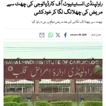
راولپنڈی انسٹیٹیوٹ آف کارڈیالوجی کی چھت سے
مریض کی چھلانگ لگا کر خودکشی
چھت سے چھلانگ لگانے کے بعد مریض موقع پر ہی دم توڑ گیا
عمران اصغر
January 08, 2026