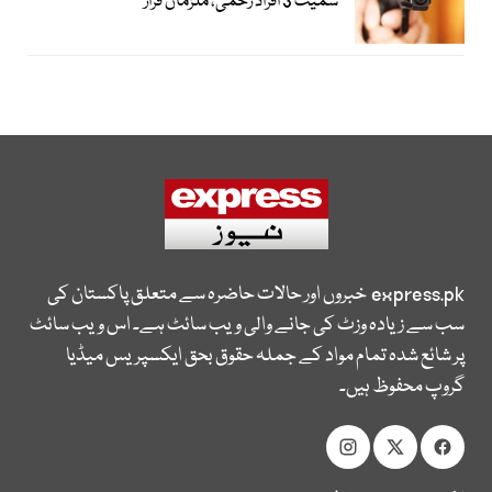
سمیت 3 افراد زخمی، ملزمان فرار
express.pk
خبروں اور حالات حاضرہ سے متعلق پاکستان کی
سب سے زیادہ وزٹ کی جانے والی ویب سائٹ ہے۔ اس ویب سائٹ
پر شائع شدہ تمام مواد کے جملہ حقوق بحق ایکسپریس میڈیا
گروپ محفوظ ہیں۔