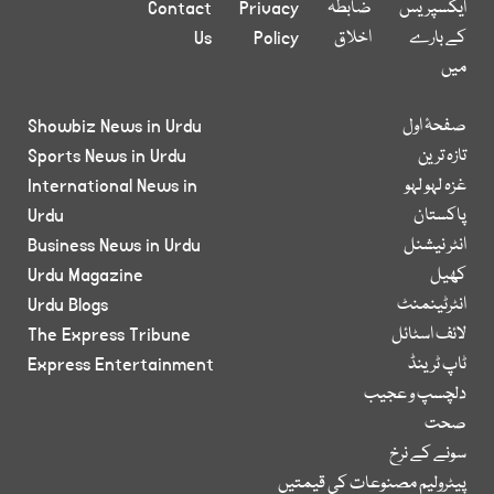
ایکسپریس
ضابطہ
Privacy
Contact
کے بارے
اخلاق
Policy
Us
میں
صفحۂ اول
Showbiz News in Urdu
تازہ ترین
Sports News in Urdu
غزہ لہو لہو
International News in
پاکستان
Urdu
انٹر نیشنل
Business News in Urdu
کھیل
Urdu Magazine
انٹرٹینمنٹ
Urdu Blogs
لائف اسٹائل
The Express Tribune
ٹاپ ٹرینڈ
Express Entertainment
دلچسپ و عجیب
صحت
سونے کے نرخ
پیٹرولیم مصنوعات کی قیمتیں