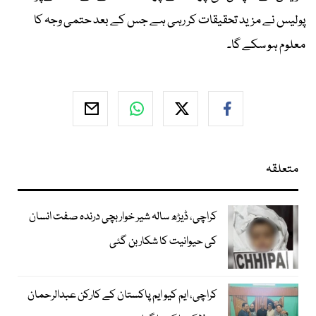
پولیس نے مزید تحقیقات کر رہی ہے جس کے بعد حتمی وجہ کا
معلوم ہو سکے گا۔
متعلقہ
کراچی، ڈیڑھ سالہ شیر خوار بچی درندہ صفت انسان
کی حیوانیت کا شکار بن گئی
کراچی، ایم کیو ایم پاکستان کے کارکن عبدالرحمان