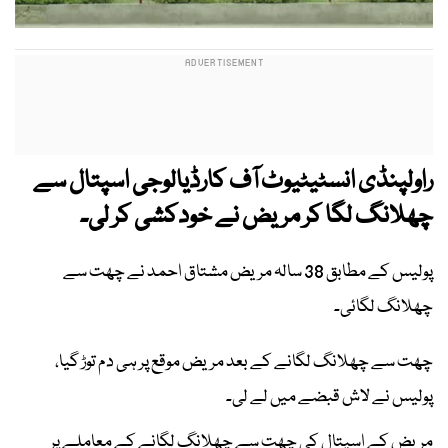
راولپنڈی انسٹیٹیوٹ آف کارڈیالوجی اسپتال سے
چھلانگ لگا کر مریض نے خودکشی کر لی۔
پولیس کے مطابق 38 سالہ مریض مشتاق احمد نے چھت سے
چھلانگ لگائی۔
چھت سے چھلانگ لگانے کے بعد مریض موقع پر ہی دم توڑ گیا،
پولیس نے لاش قبضے میں لے لی۔
مریض کے اسپتال کی چھت سے چھلانگ لگانے کے معاملے پر