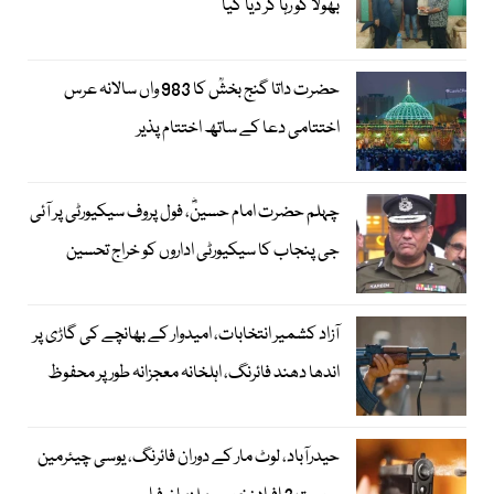
بھولا کو رہا کر دیا گیا
حضرت داتا گنج بخشؒ کا 983 واں سالانہ عرس
اختتامی دعا کے ساتھ اختتام پذیر
چہلم حضرت امام حسینؓ، فول پروف سیکیورٹی پر آئی
جی پنجاب کا سیکیورٹی اداروں کو خراج تحسین
آزاد کشمیر انتخابات، امیدوار کے بھانچے کی گاڑی پر
اندھا دھند فائرنگ، اہلخانہ معجزانہ طور پر محفوظ
حیدرآباد، لوٹ مار کے دوران فائرنگ، یوسی چیئرمین