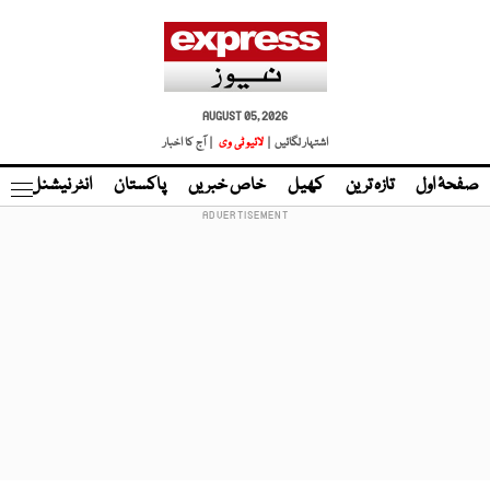
AUGUST 05, 2026
اشتہار لگائیں |
لائیو ٹی وی
| آج کا اخبار
صفحۂ اول
تازہ ترین
کھیل
خاص خبریں
پاکستان
انٹر نیشنل
ٹا