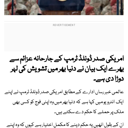
امریکی صدر ڈونلڈ ٹرمپ کے جارحانہ عزائم سے
بھرے ایک بیان نے دنیا بھر میں تشویش کی لہر
دوڑا دی ہے۔
عالمی خبر رساں ادارے کے مطابق امریکی صدر ڈونلڈ ٹرمپ نے اپنے
ایک انٹرویو میں کہا ہے کہ دنیا بھر میں وہ اپنی فوج کو کسی بھی
ملک پر حملے کا حکم دے سکتے ہیں۔
ان کے بقول انھیں یہ حکم دینے کا مکمل اختیار ہے کیوں کہ وہ اپنے