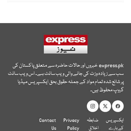
express.pk
خبروں اور حالات حاضرہ سے متعلق پاکستان کی
سب سے زیادہ وزٹ کی جانے والی ویب سائٹ ہے۔ اس ویب سائٹ
پر شائع شدہ تمام مواد کے جملہ حقوق بحق ایکسپریس میڈیا
گروپ محفوظ ہیں۔
ایکسپریس
ضابطہ
Privacy
Contact
کے بارے
اخلاق
Policy
Us