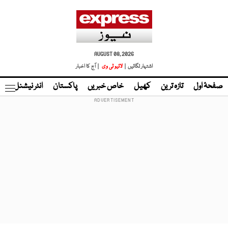
AUGUST 08, 2026
اشتہار لگائیں |
لائیو ٹی وی
| آج کا اخبار
صفحۂ اول
تازہ ترین
کھیل
خاص خبریں
پاکستان
انٹر نیشنل
ٹا