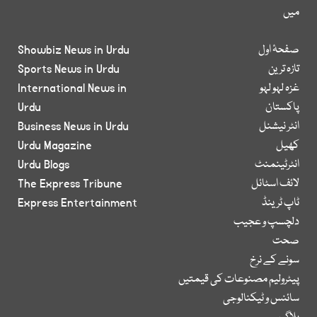
میں
صفحۂ اول
Showbiz News in Urdu
تازہ ترین
Sports News in Urdu
غزہ لہو لہو
International News in
پاکستان
Urdu
انٹر نیشنل
Business News in Urdu
کھیل
Urdu Magazine
انٹرٹینمنٹ
Urdu Blogs
لائف اسٹائل
The Express Tribune
ٹاپ ٹرینڈ
Express Entertainment
دلچسپ و عجیب
صحت
سونے کے نرخ
پیٹرولیم مصنوعات کی قیمتیں
سائنس و ٹیکنالوجی