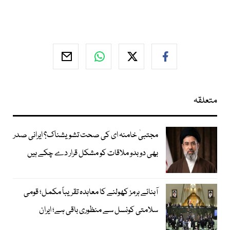
متعلقہ
مجتبیٰ خامنہ ای کی صحت تشویشناک؟ ایرانی صدر
بھی دوبدو ملاقات کو مشکل قرار دے چکے ہیں
آبنائے ہرمز کھولنے کا معاہدہ تقریباً مکمل؛ قومی
سلامتی کونسل سے منظوری باقی ہے؛ ایران