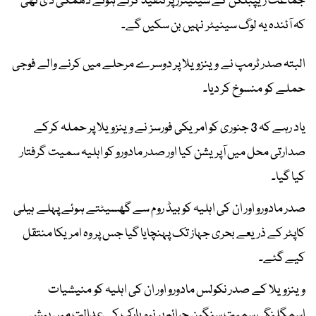
جماعت ریپبلکن کے سینیٹرز پر تنقید کرتے ہوئے دھمکی دی تھی
کہ آئندہ یہ لوگ سینیٹر نہیں بن سکیں گے۔
البتہ صدر ٹرمپ نے وینزویلا پر دوسرے مرحلے میں کرنے والے فوجی
حملے کو منسوخ کر دیا۔
یاد رہے کہ 3 جنوری کو امریکی فورسز نے وینزویلا پر حملہ کرکے
صدارتی محل میں آپریشن کیا اور صدر مادورو کو اہلیہ سمیت گرفتار
کیا گیا۔
صدر مادورو اور ان کی اہلیہ کو بیڈ روم سے گھسیٹتے ہوئے پہلے ہیلی
کاپٹر کے ذریعے بحری جہاز تک پہنچایا گیا جس پر وہ امریکا منتقل
کیے گئے۔
وینزویلا کے صدر نکولس مادورو اور ان کی اہلیہ کو منیشیات
اسمگلنگ سمیت سنگین جرائم پر نیویارک کی عدالت میں پیش