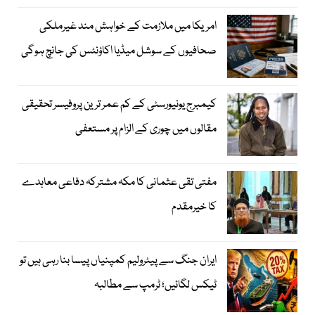
امریکا میں ملازمت کے خواہش مند غیرملکی
صحافیوں کے سوشل میڈیا اکاؤنٹس کی جانچ ہوگی
کیمبرج یونیورسٹی کے کم عمر ترین پروفیسر تحقیقی
مقالوں میں چوری کے الزام پر مستعفی
مفتی تقی عثمانی کا مکہ مشترکہ دفاعی معاہدے
کا خیرمقدم
ایران جنگ سے پیٹرولیم کمپنیاں پیسا بنا رہی ہیں تو
ٹیکس لگائیں؛ ٹرمپ سے مطالبہ