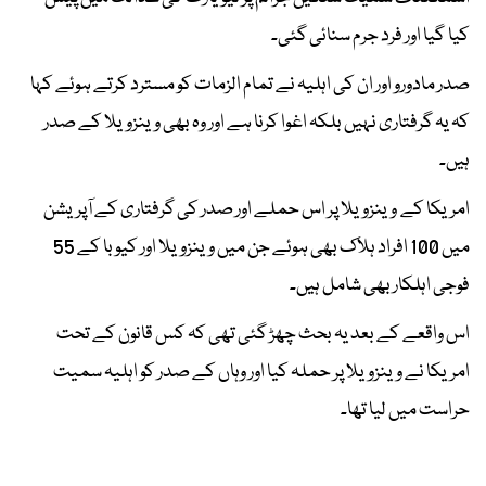
کیا گیا اور فرد جرم سنائی گئی۔
صدر مادورو اور ان کی اہلیہ نے تمام الزمات کو مسترد کرتے ہوئے کہا
کہ یہ گرفتاری نہیں بلکہ اغوا کرنا ہے اور وہ بھی وینزویلا کے صدر
ہیں۔
امریکا کے وینزویلا پر اس حملے اور صدر کی گرفتاری کے آپریشن
میں 100 افراد ہلاک بھی ہوئے جن میں وینزویلا اور کیوبا کے 55
فوجی اہلکار بھی شامل ہیں۔
اس واقعے کے بعد یہ بحث چھڑ گئی تھی کہ کس قانون کے تحت
امریکا نے وینزویلا پر حملہ کیا اور وہاں کے صدر کو اہلیہ سمیت
حراست میں لیا تھا۔