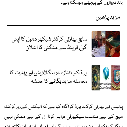
بند دروازوں کے پیچھے ہوسکتا ہے۔
مزید پڑھیں
سابق بھارتی کرکٹر شیکھر دھون کا اپنی
گرل فرینڈ سے منگنی کا اعلان
ورلڈکپ تنازعہ: بنگلادیش اور بھارت کا
معاملہ مزید بگڑنے کا خدشہ
پولیس نے بھارتی کرکٹ بورڈ کو آگاہ کیا ہے کہ الیکشن کے روز کرکٹ
میچ کے لیے مناسب سیکیورٹی فراہم کرنا ان کے لیے ممکن نہیں
ہوگا، کیونکہ اس دن ویمنز پریمئر لیگ اور بلدیاتی انتخابات کا تصادم