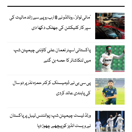
’مائی ٹوائز‘، رونالڈو نے 8 ارب روپے سے زائد مالیت کی
سپر کار کلیکشن کی جھلک دکھا دی
پاکستانی اسپنر نعمان علی کاؤنٹی چیمپئن شپ
میں لنکاشائر کا حصہ بن گئے
پی سی بی نے ڈومیسٹک کرکٹر حمزہ نذر پر دو سال
کی پابندی عائد کردی
ورلڈ ٹیسٹ چیمپئن شپ: پوائنٹس ٹیبل پر پاکستان
نے ویسٹ انڈیز کو پیچھے چھوڑ دیا