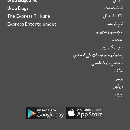
کھیل
Urdu Magazine
انٹرٹینمنٹ
Urdu Blogs
لائف اسٹائل
The Express Tribune
ٹاپ ٹرینڈ
Express Entertainment
دلچسپ و عجیب
صحت
سونے کے نرخ
پیٹرولیم مصنوعات کی قیمتیں
سائنس و ٹیکنالوجی
بلاگ
بزنس
ویڈیوز
جرائم