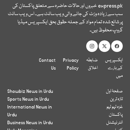
express.pk
خبروں اور حالات حاضرہ سے متعلق پاکستان کی
سب سے زیادہ وزٹ کی جانے والی ویب سائٹ ہے۔ اس ویب سائٹ
پر شائع شدہ تمام مواد کے جملہ حقوق بحق ایکسپریس میڈیا
گروپ محفوظ ہیں۔
ایکسپریس
ضابطہ
Privacy
Contact
کے بارے
اخلاق
Policy
Us
میں
صفحۂ اول
Showbiz News in Urdu
تازہ ترین
Sports News in Urdu
غزہ لہو لہو
International News in
پاکستان
Urdu
انٹر نیشنل
Business News in Urdu