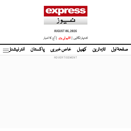
AUGUST 06, 2026
اشتہار لگائیں |
لائیو ٹی وی
| آج کا اخبار
صفحۂ اول
تازہ ترین
کھیل
خاص خبریں
پاکستان
انٹر نیشنل
ٹا