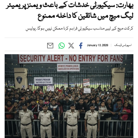
بھارت: سیکیورٹی خدشات کے باعث ویمنز پریمیئر
لیگ میچ میں شائقین کا داخلہ ممنوع
کرکٹ میچ کے لیے مناسب سیکیورٹی فراہم کرنا ممکن نہیں ہوگا، پولیس
اسپورٹس ڈیسک
January 13, 2026