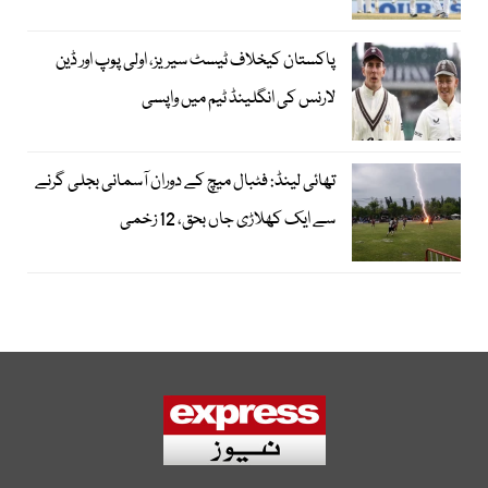
پاکستان کیخلاف ٹیسٹ سیریز، اولی پوپ اور ڈین
لارنس کی انگلینڈ ٹیم میں واپسی
تھائی لینڈ: فٹبال میچ کے دوران آسمانی بجلی گرنے
سے ایک کھلاڑی جاں بحق، 12 زخمی