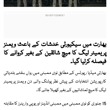
بھارت میں سیکیورٹی خدشات کے باعث ویمنز
پریمیئر لیگ کا میچ شائقین کے بغیر کروانے کا
فیصلہ کرلیا گیا۔
بھارتی میڈیا رپورٹس کے مطابق نوی ممبئی میں رواں ہفتے بلدیاتی
کارپوریشن انتخابات کے پیش نظر پولنگ والے دن ویمنز پریمیئر
لیگ کا میچ تماشائیوں کے بغیر کھیلا جائے گا۔
15 جنوری کو نوی ممبئی میں ممبئی انڈینز اور یو پی واریئرز کا مقابلہ