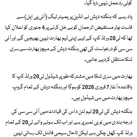
کوئی ردعمل نہیں دیا گیا۔
یاد رہے کہ بنگلہ دیش نے انڈین پریمیئر لیگ (آئی پی ایل) سے
فاسٹ بولر مستفیض الرحمان کو بے خل کرنے پر 4 جنوری کو اعلان کیا
تھا کہ ٹی20 ورلڈ کپ کے لیے اپنی ٹیم بھارت نہیں بھیجیں گے اور آئی
سی سی کو درخواست کی تھی بنگلہ دیش کے میچز بھارت سے سری
لنکا منتقل کردیے جائیں۔
بھارت میں سری لنکا میں مشترکہ طور پر شیڈول ٹی20 ورلڈ کپ کا
باقاعدہ آغاز 7 فروری 2026 کو ہوگا اور بنگلہ دیش کے تمام گروپ
میچز بھارت میں ہی شیڈول ہیں۔
بنگلہ دیش کی ٹی20 ٹیم لٹن داس کی قیادت میں آئی سی سی کی
درجہ بندی میں نویں نمبر پر ہے اور اب تک ہونے والے ٹی20 کے تمام
ورلڈ کپ کھل چکی ہے لیکن تاحال سیمی فائنل تک رسائی نہیں