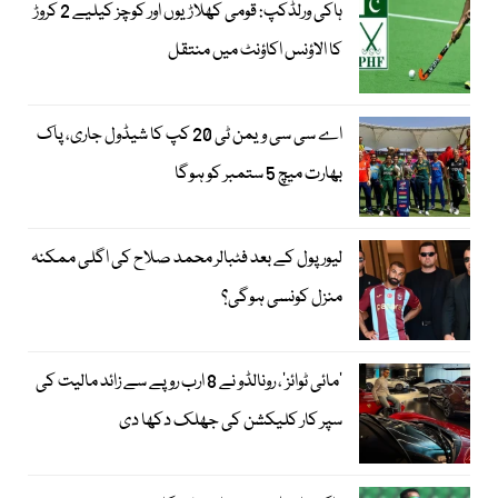
ہاکی ورلڈکپ: قومی کھلاڑیوں اور کوچز کیلیے 2 کروڑ
کا الاؤنس اکاؤنٹ میں منتقل
اے سی سی ویمن ٹی 20 کپ کا شیڈول جاری، پاک
بھارت میچ 5 ستمبر کو ہوگا
لیور پول کے بعد فٹبالر محمد صلاح کی اگلی ممکنہ
منزل کونسی ہوگی؟
’مائی ٹوائز‘، رونالڈو نے 8 ارب روپے سے زائد مالیت کی
سپر کار کلیکشن کی جھلک دکھا دی