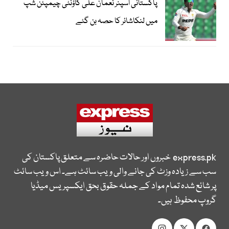
پاکستانی اسپنر نعمان علی کاؤنٹی چیمپئن شپ
میں لنکاشائر کا حصہ بن گئے
express.pk
خبروں اور حالات حاضرہ سے متعلق پاکستان کی
سب سے زیادہ وزٹ کی جانے والی ویب سائٹ ہے۔ اس ویب سائٹ
پر شائع شدہ تمام مواد کے جملہ حقوق بحق ایکسپریس میڈیا
گروپ محفوظ ہیں۔