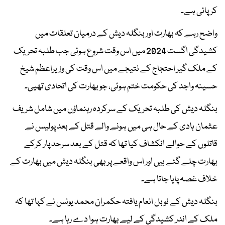
کرپائی ہے۔
واضح رہے کہ بھارت اور بنگلہ دیش کے درمیان تعلقات میں
کشیدگی اگست 2024 میں اس وقت شروع ہوئی جب طلبہ تحریک
کے ملک گیر احتجاج کے نتیجے میں اس وقت کی وزیراعظم شیخ
حسینہ واجد کی حکومت ختم ہوئی، جو بھارت کی اتحادی تھیی۔
بنگلہ دیش کی طلبہ تحریک کے سرکردہ رہنماؤں میں شامل شریف
عثمان ہادی کے حال ہی میں ہونے والے قتل کے بعد پولیس نے
قاتلوں کے حوالے انکشاف کیا تھا کہ قتل کے بعد سرحد پار کرکے
بھارت چلے گئے ہیں اور اس واقعے پر بھی بنگلہ دیش میں بھارت کے
خلاف غصہ پایا جاتا ہے۔
بنگلہ دیش کے نوبل انعام یافتہ حکمران محمد یونس نے کہا تھا کہ
ملک کے اندر کشیدگی کے لیے بھارت ہوا دے رہا ہے۔