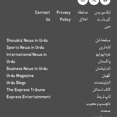
ایکسپریس
ضابطہ
Privacy
Contact
کے بارے
اخلاق
Policy
Us
میں
صفحۂ اول
Showbiz News in Urdu
تازہ ترین
Sports News in Urdu
غزہ لہو لہو
International News in
پاکستان
Urdu
انٹر نیشنل
Business News in Urdu
کھیل
Urdu Magazine
انٹرٹینمنٹ
Urdu Blogs
لائف اسٹائل
The Express Tribune
ٹاپ ٹرینڈ
Express Entertainment
دلچسپ و عجیب
صحت