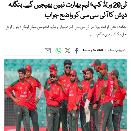
ٹی20 ورلڈ کپ؛ ٹیم بھارت نہیں بھیجیں گے، بنگلہ
دیش کا آئی سی سی کو واضح جواب
بنگلہ دیش کرکٹ بورڈ اور آئی سی سی کے درمیان ویڈیو کانفرنس ہوئی لیکن دونوں فریق
حل نکالنے میں ناکام رہے
اسپورٹس ڈیسک
January 14, 2026