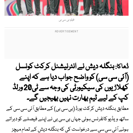
فوٹو: بی سی بی
بنگلہ دیش نے انٹرنیشنل کرکٹ کونسل
ڈھاکا:
(آئی سی سی) کو واضح جواب دیا ہے کہ اپنے
کھلاڑیوں کی سیکیورٹی کی وجہ سے ٹی20 ورلڈ
کپ کے لیے ٹیم بھارت نہیں بھیجیں گے۔
مطابق بنگلہ دیش کرکٹ بورڈ (بی سی بی) کے مطابق آئی سی سی کے
ساتھ ویڈیو کانفرنس ہوئی جہاں بی سی بی نے اپنے فیصلے کو دہراتے
ہوئے آئی سی سی سے درخواست کی کہ بنگلہ دیش کے تمام میچز