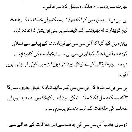
بھارت سے دوسرے ملک منتقل کردیے جائیں۔
بی سی بی نے بیان میں کہا کہ بورڈ نے سیکیورٹی خدشات کے باعث
ٹیم کو بھارت نہ بھیجنے کے فیصلے پر اپنی پوزیشن کا اعادہ کیا۔
بیان میں کہا گیا کہ آئی سی سی نے ٹورنامنٹ کے پہلے سے اعلان
کردہ شیڈول اجاگر کیا اور بی سی بی سے درخواست کی کہ وہ اپنے
فیصلے پر نظرثانی کرے لیکن بورڈ کی پوزیشن میں کوئی تبدیلی نہیں
آئی۔
بی سی بی نے بتایا کہ آئی سی سی کے ساتھ تبادلہ خیال جاری رہے گا
تاکہ ممکنہ حل نکالا جائے لیکن بورڈ اپنے کھلاڑیوں، عہدیداروں اور
عملے کی حفاظت کے لیے بدستور پرعزم ہے۔
دوسری جانب آئی سی سی کی جانب سے اس ملاقات کے حوالے سے