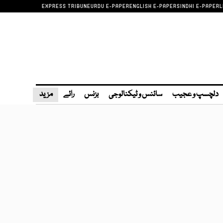
EXPRESS TRIBUNE
URDU E-PAPER
ENGLISH E-PAPER
SINDHI E-PAPER
L
دلچسپ و عجیب
سائنس و ٹیکنالوجی
بزنس
رائے
مزید