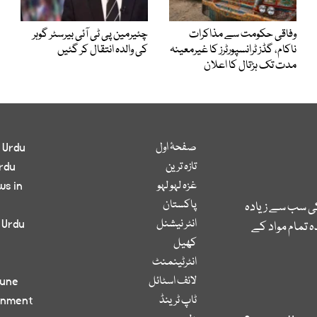
وفاقی حکومت سے مذاکرات
چئیرمین پی ٹی آئی بیرسٹر گوہر
ناکام، گڈز ٹرانسپورٹرز کا غیرمعینہ
کی والدہ انتقال کر گئیں
مدت تک ہڑتال کا اعلان
صفحۂ اول
 Urdu
تازہ ترین
rdu
غزہ لہو لہو
ws in
پاکستان
کی سب سے زیادہ
انٹر نیشنل
 Urdu
 تمام مواد کے
کھیل
انٹرٹینمنٹ
لائف اسٹائل
bune
ٹاپ ٹرینڈ
inment