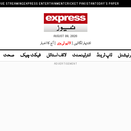
IVE STREAMING
EXPRESS ENTERTAINMENT
CRICKET PAKISTAN
TODAY'S PAPER
AUGUST 08, 2026
اشتہار لگائیں |
لائیو ٹی وی
| آج کا اخبار
ر نیشنل
ٹاپ ٹرینڈ
انٹرٹینمنٹ
لائف اسٹائل
فیکٹ چیک
صحت