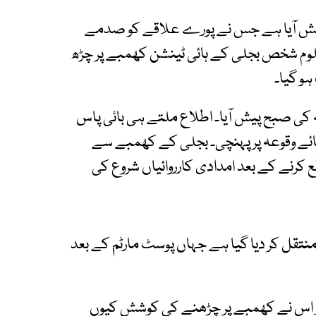
عہ پیش آیا ہے جس نے پورے علاقے کو صدمے
لوم شخص بجلی کے ہائی ٹینشن کھمبے پر چڑھ
ہو گیا۔
عہ کی صبح پیش آیا۔ اطلاع ملتے ہی بائی پاس
جائے وقوعہ پر پہنچی۔ بجلی کے کھمبے سے
 کرنے کے بعد امدادی کارروائیاں شروع کی
نتقل کر دیا گیا ہے جہاں پوسٹ مارٹم کے بعد
اور اس نے کھمبے پر چڑھنے کی کوشش کیوں