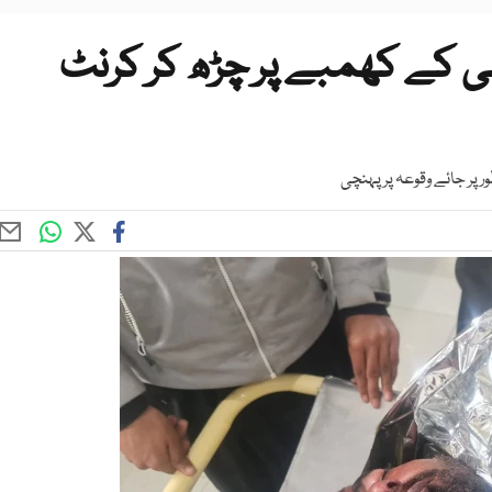
 کے کھمبے پر چڑھ کر کرنٹ
 پر جائے وقوعہ پر پہنچی