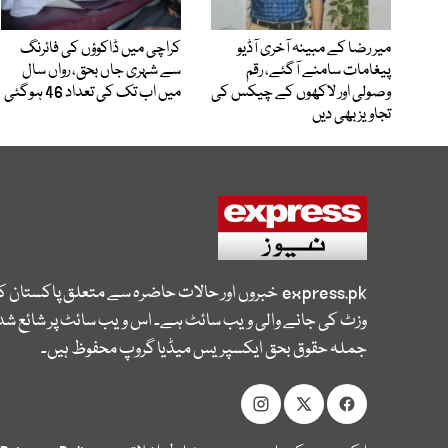
میر رضا کے مبینہ آخری آڈیو
کراچی میں ڈاکوؤں کی فائرنگ
پیغامات سامنے آگئے، رقم
سے شہری جاں بحق، رواں سال
وصولی اور لاکھوں کے چیکس کی
میں اب تک کی تعداد 46 ہوگئی
تجاویز بھی دیں
express.pk
خبروں اور حالات حاضرہ سے متعلق پاکستان 
وزٹ کی جانے والی ویب سائٹ ہے۔ اس ویب سائٹ پر شائع شدہ
جملہ حقوق بحق ایکسپریس میڈیا گروپ محفوظ ہیں۔