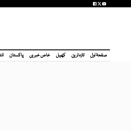
صفحۂ اول
تازہ ترین
کھیل
خاص خبریں
پاکستان
انٹ