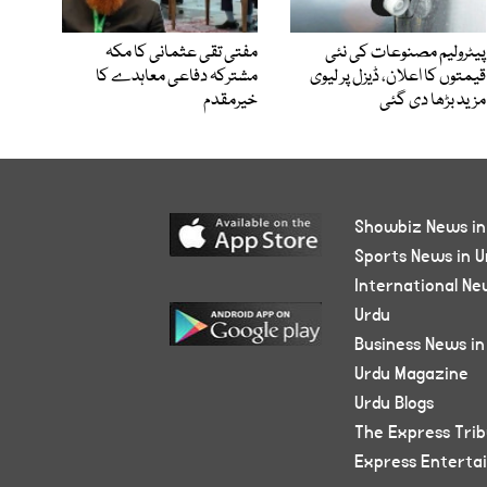
پیٹرولیم مصنوعات کی نئی
مفتی تقی عثمانی کا مکہ
قیمتوں کا اعلان، ڈیزل پر لیوی
مشترکہ دفاعی معاہدے کا
مزید بڑھا دی گئی
خیرمقدم
Showbiz News in
Sports News in U
International Ne
Urdu
Business News in
Urdu Magazine
Urdu Blogs
The Express Tri
Express Enterta