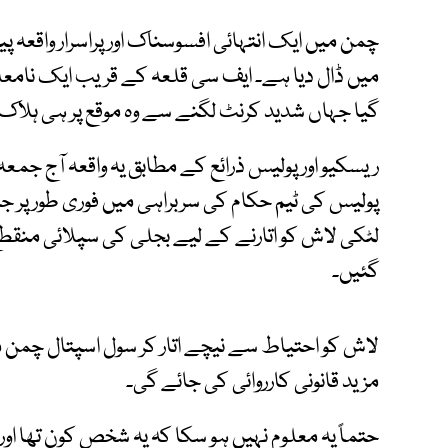
چمن میں ایک انتہائی افسوسناک اور پراسرار واق
میں ڈال دیا ہے۔ ایف سی قلعہ کے قریب ایک نامع
گیا جہاں شدید کرنٹ لگنے سے وہ موقع پر ہی ہلاک 
ریسکیو اور پولیس ذرائع کے مطابق یہ واقعہ آج جم
پولیس کی ٹیم حکام کی سربراہی میں فوری طور پر 
لٹکی لاش کو اتارنے کے لیے بجلی کی سپلائی منقطع
گئیں۔
لاش کو احتیاط سے نیچے اتار کر سول اسپتال چمن م
مزید قانونی کارروائی کی جائے گی۔
حتماً یہ معلوم نہیں ہو سکا کہ یہ شخص کون تھا 