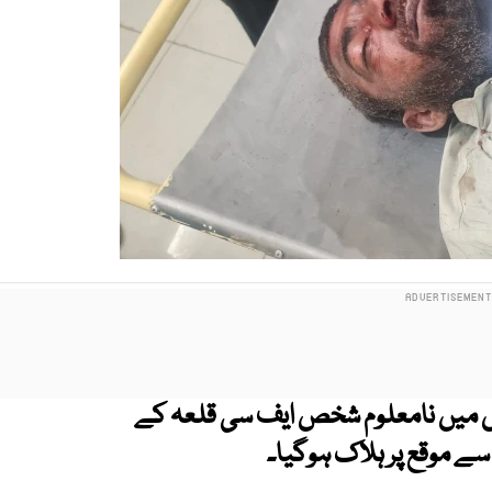
 جس میں نامعلوم شخص ایف سی قلعہ کے
ے موقع پر ہلاک ہوگیا۔