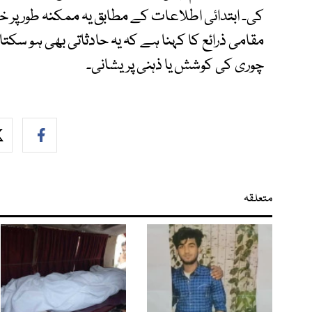
کی۔ ابتدائی اطلاعات کے مطابق یہ ممکنہ طور پر خ
مقامی ذرائع کا کہنا ہے کہ یہ حادثاتی بھی ہو سکت
چوری کی کوشش یا ذہنی پریشانی۔
متعلقہ