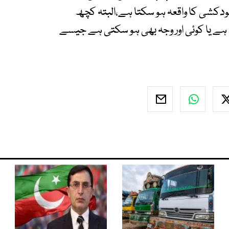
ودکشی کا واقعہ ہو سکتا ہے،البتہ کچھ
ا ہے یا کوئی اور وجہ بھی ہو سکتی ہے جیسے