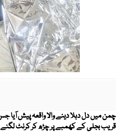
چمن میں دل دہلا دینے والا واقعہ پیش آیا
قریب بجلی کے کھمبے پر چڑھ کر کرنٹ لگنے س