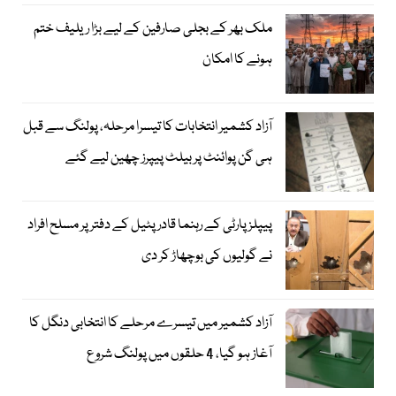
ملک بھر کے بجلی صارفین کے لیے بڑا ریلیف ختم
ہونے کا امکان
آزاد کشمیر انتخابات کا تیسرا مرحلہ، پولنگ سے قبل
ہی گن پوائنٹ پر بیلٹ پیپرز چھین لیے گئے
پیپلز پارٹی کے رہنما قادر پٹیل کے دفتر پر مسلح افراد
نے گولیوں کی بوچھاڑ کر دی
آزاد کشمیر میں تیسرے مرحلے کا انتخابی دنگل کا
آغاز ہو گیا، 4 حلقوں میں پولنگ شروع