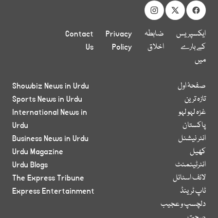
ایکسپریس
ضابطہ
Privacy
Contact
کے بارے
اخلاق
Policy
Us
میں
صفحۂ اول
Showbiz News in Urdu
تازہ ترین
Sports News in Urdu
غزہ لہو لہو
International News in
پاکستان
Urdu
انٹر نیشنل
Business News in Urdu
کھیل
Urdu Magazine
انٹرٹینمنٹ
Urdu Blogs
لائف اسٹائل
The Express Tribune
ٹاپ ٹرینڈ
Express Entertainment
دلچسپ و عجیب
صحت