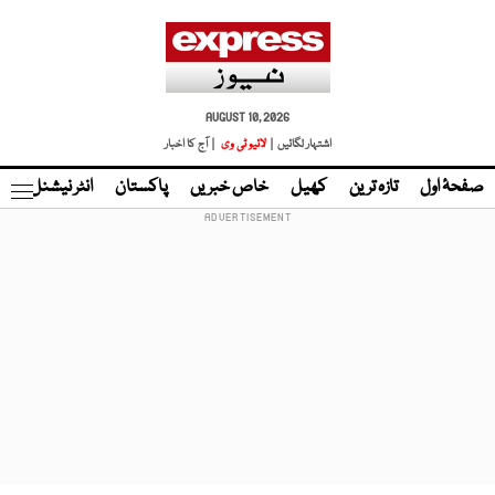
AUGUST 10, 2026
اشتہار لگائیں |
لائیو ٹی وی
| آج کا اخبار
صفحۂ اول
تازہ ترین
کھیل
خاص خبریں
پاکستان
انٹر نیشنل
ٹا