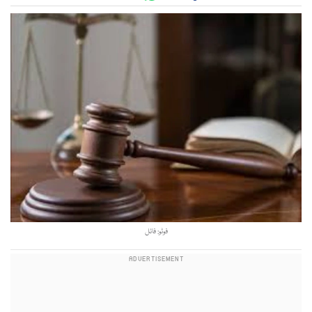
فوٹو: فائل