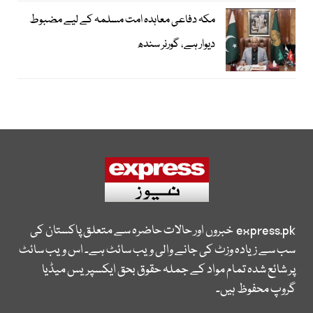
مکہ دفاعی معاہدہ امت مسلمہ کے لیے مضبوط
دیوار ہے، گورنر سندھ
express.pk
خبروں اور حالات حاضرہ سے متعلق پاکستان کی
سب سے زیادہ وزٹ کی جانے والی ویب سائٹ ہے۔ اس ویب سائٹ
پر شائع شدہ تمام مواد کے جملہ حقوق بحق ایکسپریس میڈیا
گروپ محفوظ ہیں۔