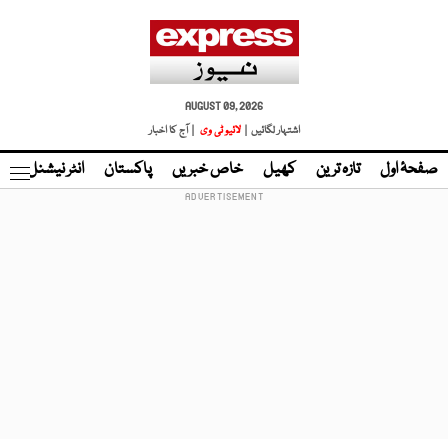
AUGUST 09, 2026
اشتہار لگائیں |
لائیو ٹی وی
| آج کا اخبار
صفحۂ اول
تازہ ترین
کھیل
خاص خبریں
پاکستان
انٹر نیشنل
ٹا