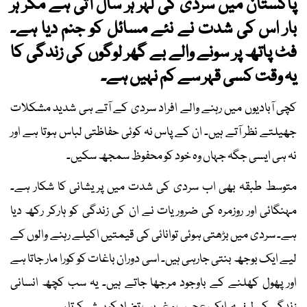
پاکستان میں سردی کی لہر ہر سال آتی ہے مگر ہر
بار اس کی شدت نے نئے مسائل کو جنم دیا ہے۔
فٹ پاتھ پر سونے والے بے گھر لوگوں کی زندگی کا
یہ وقت کسی قہر سے کم نہیں ہے۔
کچی آبادیوں میں رہنے والے افراد سردی کے آتے ہی شدید مشکلات
جھیلتے نظر آتے ہیں۔ ان کے پاس نہ کوئی حفاظتی لباس ہوتا ہے اور
نہ ہی ایسی جگہ جہاں وہ خود کو محفوظ سمجھ سکیں۔
متوسط طبقہ بھی اب سردی کی شدت میں پریشانی کا شکار ہے۔
مہنگائی اور روزمرہ کی ضروریات نے ان کی زندگی کو ہارکر رکھ دیا
ہے۔ سردی میں بڑھتی ہوئی توانائی کی قیمتیں اکیلے رہنے والوں کے
لیے ایک بوجھ بنتی جارہی ہیں۔ اسی دوران باغات کو کورا مار جاتا ہے
اور پھول کھلنے کے باوجود مرجھا جاتے ہیں۔ یہ سب کچھ انسانی