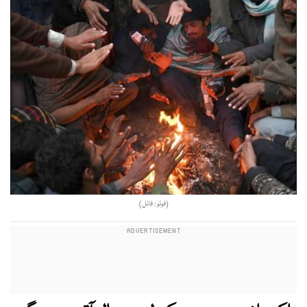
(فوٹو : فائل)