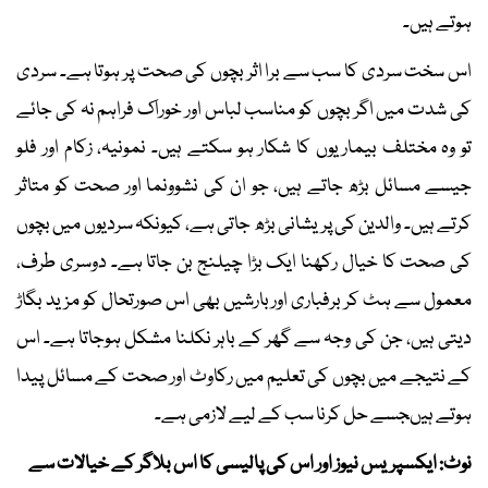
ہوتے ہیں۔
اس سخت سردی کا سب سے برا اثر بچوں کی صحت پر ہوتا ہے۔ سردی
کی شدت میں اگر بچوں کو مناسب لباس اور خوراک فراہم نہ کی جائے
تو وہ مختلف بیماریوں کا شکار ہو سکتے ہیں۔ نمونیہ، زکام اور فلو
جیسے مسائل بڑھ جاتے ہیں، جو ان کی نشوونما اور صحت کو متاثر
کرتے ہیں۔ والدین کی پریشانی بڑھ جاتی ہے، کیونکہ سردیوں میں بچوں
کی صحت کا خیال رکھنا ایک بڑا چیلنج بن جاتا ہے۔ دوسری طرف،
معمول سے ہٹ کر برفباری اور بارشیں بھی اس صورتحال کو مزید بگاڑ
دیتی ہیں، جن کی وجہ سے گھر کے باہر نکلنا مشکل ہوجاتا ہے۔ اس
کے نتیجے میں بچوں کی تعلیم میں رکاوٹ اور صحت کے مسائل پیدا
ہوتے ہیںجسے حل کرنا سب کے لیے لازمی ہے۔
نوٹ: ایکسپریس نیوز اور اس کی پالیسی کا اس بلاگر کے خیالات سے