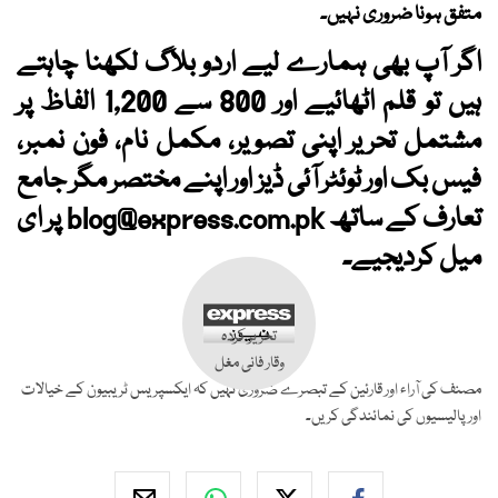
متفق ہونا ضروری نہیں۔
اگر آپ بھی ہمارے لیے اردو بلاگ لکھنا چاہتے
ہیں تو قلم اٹھائیے اور 800 سے 1,200 الفاظ پر
مشتمل تحریر اپنی تصویر، مکمل نام، فون نمبر،
فیس بک اور ٹوئٹر آئی ڈیز اور اپنے مختصر مگر جامع
تعارف کے ساتھ
blog@express.com.pk
پر ای
میل کردیجیے۔
تحریر کردہ
وقار فانی مغل
مصنف کی آراء اور قارئین کے تبصرے ضروری نہیں کہ ایکسپریس ٹریبیون کے خیالات
اور پالیسیوں کی نمائندگی کریں۔