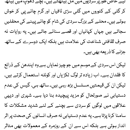
لیے خاص طور پر سردیوں میں مل بیٹھتے ہیں۔ بچے دھوپ میں بیٹھ
کر گلی کے کٹوروں میں گلی سڑی ٹافیاں اور گرم چائے پی کر خوش
ہوتے ہیں۔ محلے کے بزرگ سردی کی شام کو چائے پینے کی محفلیں
سجاتے ہیں جہاں کہانیاں اور قصے سنائے جاتے ہیں۔ یہ روایات نہ
صرف ثقافتی شناخت کی علامت ہیں بلکہ ایک دوسرے کے ساتھ
جڑنے کا ذریعہ بھی ہیں۔
لیکن اس سردی کے موسم میں جو چیز نمایاں ہے وہ ایندھن کے ذرائع
کا فقدان ہے۔ اب زیادہ تر لوگ لکڑیاں اور کوئلہ استعمال کرتے ہیں،
لیکن ان کی قیمتیں مسلسل بڑھ رہی ہیں۔ ساتھ ہی، گیس کی عدم
دستیابی نے صورتحال کو مزید پیچیدہ بنا دیا ہے۔ شہری اور دیہی
علاقوں میں لوگوں کو سردی سے بچنے کے لئے شدید مشکلات کا
سامنا کرنا پڑتا ہے۔ یہ عدم دستیابی نہ صرف انسانوں کی صحت پر اثر
انداز ہوتی ہے بلکہ اس سے ان کے روزمرہ کے معمولات بھی متاثر