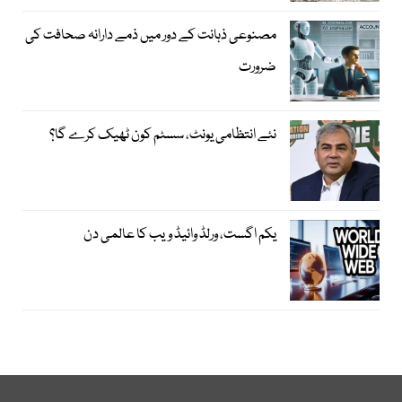
مصنوعی ذہانت کے دور میں ذمے دارانہ صحافت کی
ضرورت
نئے انتظامی یونٹ، سسٹم کون ٹھیک کرے گا؟
یکم اگست، ورلڈ وائیڈ ویب کا عالمی دن