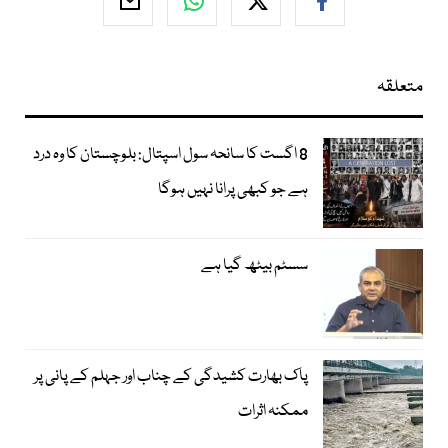
متعلقہ
8 اگست کا سانحہ سول اسپتال: بلوچستان کا وہ درد
ہے جو کبھی پرانا نہیں ہوگا
سسٹم بیٹھ گیا ہے
پاک بھارت کشیدگی کے چناب اور جہلم کے پانی پر
ممکنہ اثرات