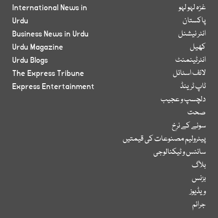
غزہ لہو لہو
International News in
پاکستان
Urdu
انٹر نیشنل
Business News in Urdu
کھیل
Urdu Magazine
انٹرٹینمنٹ
Urdu Blogs
لائف اسٹائل
The Express Tribune
ٹاپ ٹرینڈ
Express Entertainment
دلچسپ و عجیب
صحت
سونے کے نرخ
پیٹرولیم مصنوعات کی قیمتیں
سائنس و ٹیکنالوجی
بلاگ
بزنس
ویڈیوز
جرائم