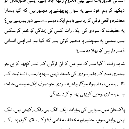
انسانی ضروریات سے بھی محروم رکھا جاتا ہے۔ ایسی صورتحال کو
دیکھ کر ہم خود سے یہ سوال پوچھنے پر مجبور ہیں کہ کیا ہمارا
معاشرہ واقعی ترقی کر رہا ہے یا ہم ایک دوسرے سے دور ہو رہے ہیں؟
یہ حقیقت کہ سردی کی ایک رات کسی کی زندگی کو ختم کر سکتی
ہے، ہمیں یہ سوچنے پر مجبور کرتی ہے کہ کیا ہم نے اپنی انسانی
ذمے داریوں کو بھلا دیا ہے؟
شاید وقت آ گیا ہے کہ ہم مل کر ان لوگوں کے لئے کچھ کریں جو
ہماری مدد کے بغیر سردی کی شدت نہیں سہہ پا رہے۔ انسانیت کے
ناتے ہمیں بیدار ہونا ہوگا، ورنہ یہ سردی، جو صرف ایک موسمی حالت
ہے، ہماری روحوں کو بھی بھسم کر دے گی۔
پاکستان میں سردیوں کی روایات ایک الگ ہی رنگ رکھتی ہیں۔ لوگ
اپنی روایتی سوپ، حلیم اور مختلف مقامی ڈشز کے ساتھ گرم رہنے کے