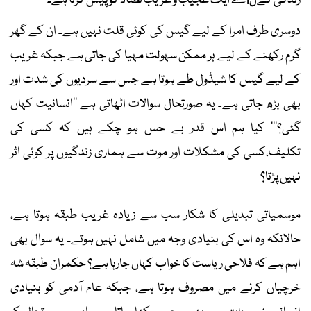
زندگی کےلiے ایک عجیب و غریب تضاد کو پیش کرتا ہے۔
دوسری طرف امرا کے لیے گیس کی کوئی قلت نہیں ہے۔ ان کے گھر
گرم رکھنے کے لیے ہر ممکن سہولت مہیا کی جاتی ہے جبکہ غریب
کے لیے گیس کا شیڈول طے ہوتا ہے جس سے سردیوں کی شدت اور
بھی بڑھ جاتی ہے۔ یہ صورتحال سوالات اٹھاتی ہے ’’انسانیت کہاں
گئی؟'‘‘ کیا ہم اس قدر بے حس ہو چکے ہیں کہ کسی کی
تکلیف،کسی کی مشکلات اور موت سے ہماری زندگیوں پر کوئی اثر
نہیں پڑتا؟
موسمیاتی تبدیلی کا شکار سب سے زیادہ غریب طبقہ ہوتا ہے،
حالانکہ وہ اس کی بنیادی وجہ میں شامل نہیں ہوتے۔ یہ سوال بھی
اہم ہے کہ فلاحی ریاست کا خواب کہاں جارہا ہے؟ حکمران طبقہ شہ
خرچیاں کرنے میں مصروف ہوتا ہے، جبکہ عام آدمی کو بنیادی