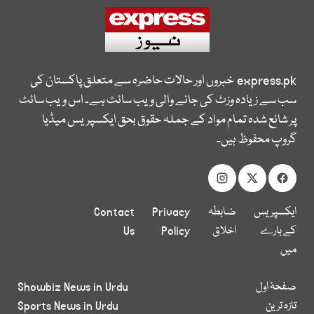
express.pk
خبروں اور حالات حاضرہ سے متعلق پاکستان کی
سب سے زیادہ وزٹ کی جانے والی ویب سائٹ ہے۔ اس ویب سائٹ
پر شائع شدہ تمام مواد کے جملہ حقوق بحق ایکسپریس میڈیا
گروپ محفوظ ہیں۔
ایکسپریس
ضابطہ
Privacy
Contact
کے بارے
اخلاق
Policy
Us
میں
صفحۂ اول
Showbiz News in Urdu
تازہ ترین
Sports News in Urdu