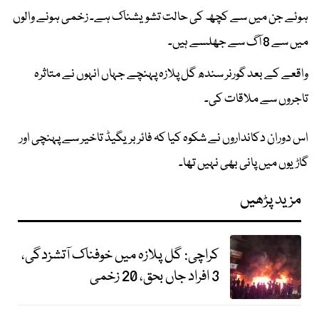
ہوئے جن میں سے کچھ کی حالت تشویشناک ہے۔ زخمی ہونے والوں
میں سے 8 آگ سے جھلسے ہیں۔
واقعے کے بعد گورنر سندھ گل پلازہ پہنچے جہاں انہوں نے متاثرہ
تاجروں سے ملاقات کی۔
اس دوران دکانداروں نے شکوہ کیا کہ فائر بریگیڈ تاخیر سے پہنچی اور
گاڑیوں میں پانی بھی نہیں تھا۔
مزید پڑھیں
کراچی: گل پلازہ میں خوفناک آتشزدگی،
3 افراد جاں بحق، 20 زخمی