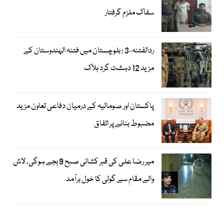
سفاک ملزم گرفتار
ردالفتنہ-3 : بلوچستان میں فتنہ الہندوستان کے
مزید 12 دہشت گرد ہلاک
پاکستان اور صومالیہ کے درمیان دفاعی تعاون مزید
مضبوط بنانے پر اتفاق
میر رضا علی کی قبر کشائی صبح 9 بجے ہوگی، لاش
والے مقام سے گولی کا خول برآمد