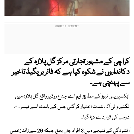
کراچی کے مشہور تجارتی مرکز گل پلازہ کے
دکانداروں نے شکوہ کیا ہے کہ فائر بریگیڈ تاخیر
سے پہنچی ہے۔
ایکسپریس نیوز کے مطابق ایم اے جناح روڈ پر واقع گل پلازہ میں
لگنے والی آگ شدت اختیار کر گئی جس کے باعث اسے تیسرے
درجے کی قرار دے دیا گیا۔
آتشزدگی کے نتیجے میں 3 افراد جاں بحق جبکہ 20 سے زائد زخمی