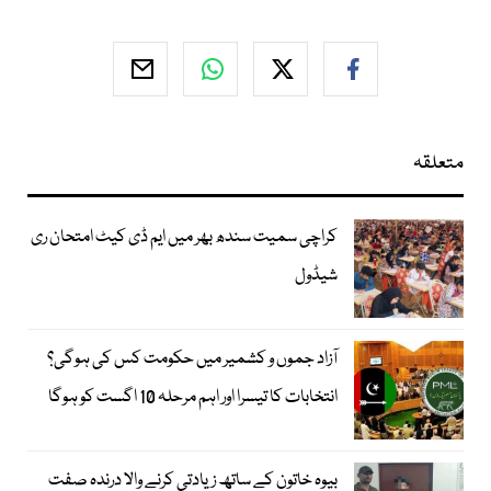
متعلقہ
کراچی سمیت سندھ بھر میں ایم ڈی کیٹ امتحان ری
شیڈول
آزاد جموں و کشمیر میں حکومت کس کی ہوگی؟
انتخابات کا تیسرا اور اہم مرحلہ 10 اگست کو ہوگا
بیوہ خاتون کے ساتھ زیادتی کرنے والا درندہ صفت