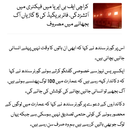
کراچی ایف بی ایریا میں فیکٹری میں
آتشزدگی، فائر بریگیڈ کی 5 گاڑیاں آگ
بجھانے میں مصروف
اس پر گورنر سندھ نے کہا کہ ابھی ان باتوں کا وقت نہیں پہلے انسانی
جانیں بچانی ہیں۔
ایکسپریس نیوز سے خصوصی گفتگو کرتے ہوئے گورنر سندھ نے کہا
کہ دکاندار کہہ رہے ہیں کہ عمارت میں 100 لوگ پھنسے ہوئے ہیں،
آگ بجھے تو انسانی جانیں بچانے کی کوشش کی جائے گی۔
دکانداروں کے دعوے پر گورنر سندھ نے کہا کہ عمارت میں لوگوں کے
محصور ہونے کی کوئی حتمی تصدیق نہیں ہوسکی ہے جبکہ یہاں
لوگ جو بھی باتیں کررہے ہیں ہم وہ صرف سن رہے ہیں۔