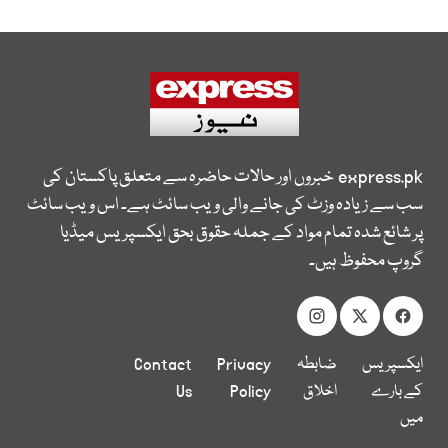
express.pk
خبروں اور حالات حاضرہ سے متعلق پاکستان کی
سب سے زیادہ وزٹ کی جانے والی ویب سائٹ ہے۔ اس ویب سائٹ
پر شائع شدہ تمام مواد کے جملہ حقوق بحق ایکسپریس میڈیا
گروپ محفوظ ہیں۔
ایکسپریس
ضابطہ
Privacy
Contact
کے بارے
اخلاق
Policy
Us
میں