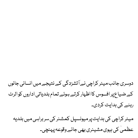
دوسری جانب میئر کراچی نے آتشزدگی کے نتیجے میں انسانی جانوں
کے ضیاع پر افسوس کا اظہار کرتے ہوئے تمام بلدیاتی اداروں کو الرٹ
رہنے کی ہدایت کردی۔
میئر کراچی کی ہدایت پر میونسپل کمشنر کی سربراہی میں بلدیہ
عظمیٰ کی ہیوی مشینری بھی جائے وقوعہ پہنچی۔