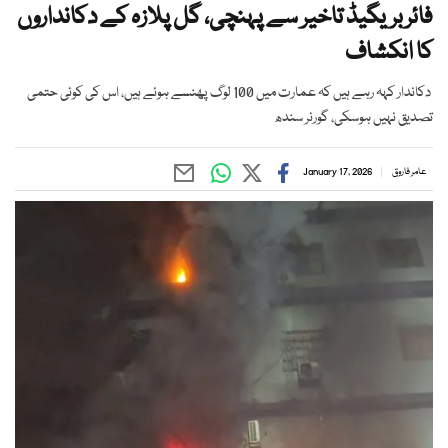
فائربریگیڈ تاخیر سے پہنچی، گل پلازہ کے دکانداروں
کا انکشاف
دکاندار کہہ رہے ہیں کہ عمارت میں 100 لوگ پھنسے ہوئے ہیں، اس کی کوئی حتمی
تصدیق نہیں ہوسکی، گورنر سندھ
عامر فاروق
January 17, 2026