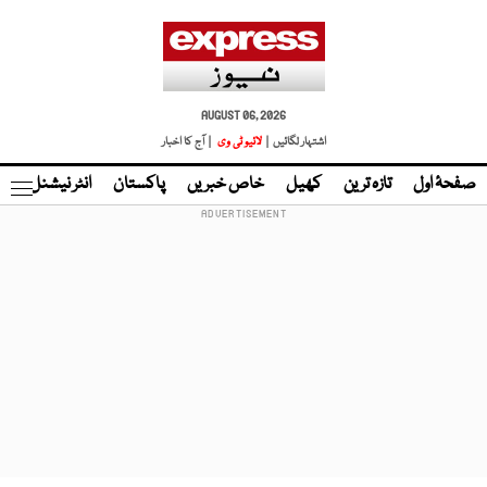
AUGUST 06, 2026
اشتہار لگائیں |
لائیو ٹی وی
| آج کا اخبار
صفحۂ اول
تازہ ترین
کھیل
خاص خبریں
پاکستان
انٹر نیشنل
ٹا