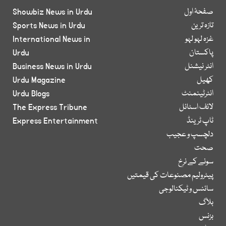
صفحۂ اول
Showbiz News in Urdu
تازہ ترین
Sports News in Urdu
غزہ لہو لہو
International News in
پاکستان
Urdu
انٹر نیشنل
Business News in Urdu
کھیل
Urdu Magazine
انٹرٹینمنٹ
Urdu Blogs
لائف اسٹائل
The Express Tribune
ٹاپ ٹرینڈ
Express Entertainment
دلچسپ و عجیب
صحت
سونے کے نرخ
پیٹرولیم مصنوعات کی قیمتیں
سائنس و ٹیکنالوجی
بلاگ
بزنس