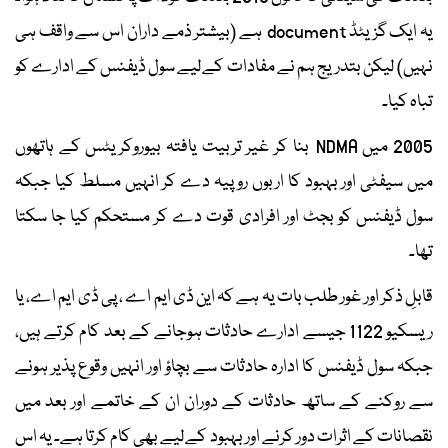
یہ ایک گزیٹڈ document ہے (بیشتر ذمے داران اس سے واقف ہی
نہیں) لیکن بتدریج ہم نے مفادات کےلیے سول ڈیفنس کے ادارے کو
تباہ کیا۔
2005 میں NDMA بنا کر غیر تربیت یافتہ بیوروکریٹس کے ہاتھوں
میں سیفٹی اور بہبود کا اربوں روپیہ دے کر انہیں مسلط کیا جبکہ
سول ڈیفنس کو بجٹ اور افرادی قوت دے کر مستحکم کیا جا سکتا
تھا۔
قابلِ ذکر اور غور طلب بات یہ ہے کہ این ڈی ایم اے ، پی ڈی ایم اے، یا
ریسکیو 1122 جیسے ادارے حادثات ہوجانے کے بعد کام کرتے ہیں،
جبکہ سول ڈیفنس کا ادارہ حادثات سے بچاؤ اور انہیں وقوع پذیر ہونے
سے روکنے کے ساتھ حادثات کے دوران ان کے خاتمے اور بعد میں
نقصانات کے اثرات دور کرنے اور بہبود کےلیے بھی کام کرتا ہے۔ یہ اس