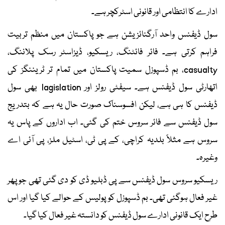
ادارے کا انتظامی اور قانونی اسٹرکچر ہے۔
سول ڈیفنس واحد آرگنائزیشن ہے جو پاکستان میں منظم تربیت
فراہم کرتی ہے۔ فائر فائٹنگ، ریسکیو، ڈیزاسٹر رسک پلاننگ،
casualty، بم ڈسپوزل سمیت پاکستان میں تمام تر ٹریننگز کی
اتھارٹی سول ڈیفنس ہے۔ سیفٹی رولز اور lagislation بھی سول
ڈیفنس کا ہی ہے، لیکن افسوسناک صورت حال یہ ہے کہ بتدریج
سول ڈیفنس سے فائر سروس ختم کی گئی۔ اب اداروں کے پاس یہ
سروس ہے مثلاً بلدیہ کراچی، کے پی ٹی، اسٹیل ملز، پی آئی اے
وغیرہ۔
ریسکیو سروس سول ڈیفنس سے پی ڈبلیو ڈی کو دی گئی تھی جو پھر
غیر فعال ہوگئی تھی۔ بم ڈسپوزل کو پولیس کے حوالے کیا گیا اور اس
طرح ایک قانونی ادارے سول ڈیفنس کو دانستہ غیر فعال کیا گیا۔