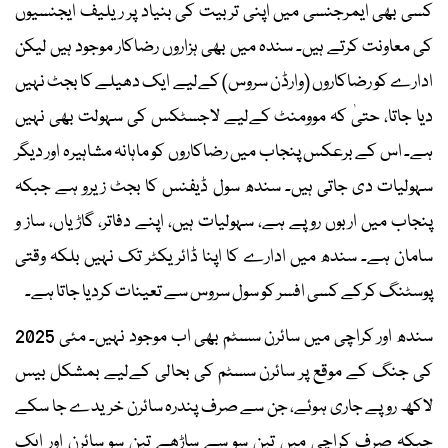
کسی بھی ایمرجنسی میں اپنی تربیت کی بنیاد پر ریلیف ایجنسیوں
کی معاونت کرتے ہیں۔ سندہ میں بھی ہزاروں رضاکار موجود ہیں لیکن
ادارے کو رضاکاروں (وارڈن سروس) کےلیے ایک دھیلے کا بجٹ نہیں
دیا جاتا، حتیٰ کہ موومنٹ کےلیے لاجسٹکس کی سہولت بھی نہیں
ہے۔ اس کے برعکس پنجاب میں رضاکاروں کو ماہانہ مشاہیرہ اور دیگر
سہولیات دی جاتی ہیں۔ سندھ سول ڈیفنس کا بجٹ زیرو ہے جبکہ
پنجاب میں اربوں روپے ہے، سہولیات ہیں، اپنے دفاتر، گاڑیاں، ساز و
سامان ہے۔ سندھ میں ادارے کا اپنا ڈائریکٹر تک نہیں بلکہ وقتی
پوسٹنگ کرکے کسی افسر کو سول سروس سے تعینات کردیا جاتا ہے۔
سندھ اور کراچی میں سائرن سسٹم بھی اب موجود نہیں۔ مئی 2025
کی جنگ کے موقع پر سائرن سسٹم کی بحالی کےلیے بمشکل بیس
لاکھ روپے جاری ہوئے، جن سے صرف پندرہ سائرن خریدے جا سکے
جبکہ صرف کراچی میں تین سو سے ساڑھے تین سو سائرن اور ایک