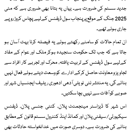
جدید سسٹم کی ضرورت ہے۔ یہاں یہ بتانا بھی ضروری ہے کہ مئی
2025 جنگ کے موقع پر پنجاب سول ڈیفنس کےلیے پچاس کروڑ روپے
جاری ہوئے تھے۔
ان تمام حالات کو سامنے رکھتے ہوئے یہ فیصلہ کرنا بہت آسان ہو
جاتا ہے کہ جب تک حکومت سنجیدہ ہوکر ملک اور عوام کے مفاد
کےلیے سول ڈیفنس کے تربیت یافتہ، محرک اور تجربے کار افراد سے
تجاویز و معاونت حاصل کرکے ادارے کو وسعت دیتے ہوئے فعال نہیں
بنائے گی، یہ منتشر نئی نویلی آدھی ادھوری ریلیف ایجنسیاں شہر اور
صوبے کو آفات سے نہیں بچا سکتیں۔
اس شہر کا ڈیزاسٹر مینجمنٹ پلان، کنٹی جنسی پلان، ڈیفنس
سیکیورٹی/ سیفٹی پلان اور کمانڈ اینڈ کنٹرول سسٹم قانون کے مطابق
بنانے کی ضرورت ہے۔ دوسری صورت میں خدانخواستہ حادثات بھی