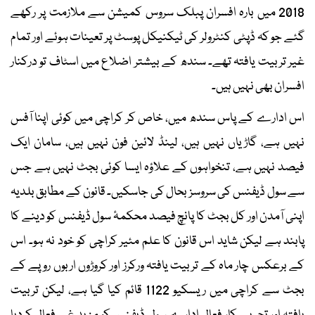
2018 میں بارہ افسران پبلک سروس کمیشن سے ملازمت پر رکھے
گئے جو کہ ڈپٹی کنٹرولر کی ٹیکنیکل پوسٹ پر تعینات ہوئے اور تمام
غیر تربیت یافتہ تھے۔ سندھ کے بیشتر اضلاع میں اسٹاف تو درکنار
افسران بھی نہیں ہیں۔
اس ادارے کے پاس سندھ میں، خاص کر کراچی میں کوئی اپنا آفس
نہیں ہے، گاڑیاں نہیں ہیں، لینڈ لائین فون نہیں ہیں، سامان ایک
فیصد نہیں ہے، تنخواہوں کے علاؤہ ایسا کوئی بجٹ نہیں ہے جس
سے سول ڈیفنس کی سروسز بحال کی جاسکیں۔ قانون کے مطابق بلدیہ
اپنی آمدن اور کل بجٹ کا پانچ فیصد محکمۂ سول ڈیفنس کو دینے کا
پابند ہے لیکن شاید اس قانون کا علم مئیر کراچی کو خود نہ ہو۔ اس
کے برعکس چار ماہ کے تربیت یافتہ ورکرز اور کروڑوں اربوں روپے کے
بجٹ سے کراچی میں ریسکیو 1122 قائم کیا گیا ہے، لیکن تربیت