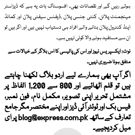
ہوتے رہیں گے اور نقصانات بھی۔ افسوسناک بات یہ ہے کہ ڈیزاسٹر
مینجمنٹ پلانن، کنٹی جنسی پلان ،ڈیفنس سیفٹی پلان اور کمانڈ
اینڈ کنٹرول پلان بنانے والے افراد ہی دستیاب نہیں ہیں اور اگر ہیں تو
ان سے مستفید ہونے والا کوئی نہیں ہے۔
نوٹ: ایکسپریس نیوز اور اس کی پالیسی کا اس بلاگر کے خیالات سے
متفق ہونا ضروری نہیں۔
اگر آپ بھی ہمارے لیے اردو بلاگ لکھنا چاہتے
ہیں تو قلم اٹھائیے اور 800 سے 1,200 الفاظ پر
مشتمل تحریر اپنی تصویر، مکمل نام، فون نمبر،
فیس بک اور ٹوئٹر آئی ڈیز اور اپنے مختصر مگر جامع
تعارف کے ساتھ
blog@express.com.pk
پر ای
میل کردیجیے۔