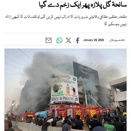
سانحۂ گل پلازہ پھر ایک زخم دے گیا
مقتدر حلقے حقائق و قانونی ضروریات کا ادراک نہیں کریں گے تو نقصانات کا کبھی ازالہ
نہیں ہوسکے گا
شاہد مسرور خان
January 20, 2026