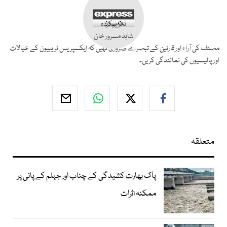
تحریر کردہ
شاہد مسرور خان
مصنف کی آراء اور قارئین کے تبصرے ضروری نہیں کہ ایکسپریس ٹریبیون کے خیالات
اور پالیسیوں کی نمائندگی کریں۔
متعلقہ
پاک بھارت کشیدگی کے چناب اور جہلم کے پانی پر
ممکنہ اثرات