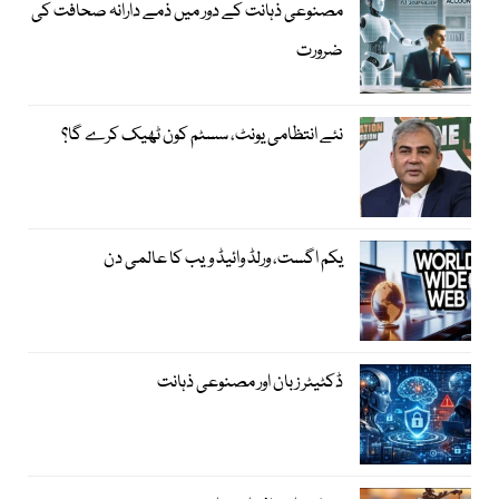
مصنوعی ذہانت کے دور میں ذمے دارانہ صحافت کی
ضرورت
نئے انتظامی یونٹ، سسٹم کون ٹھیک کرے گا؟
یکم اگست، ورلڈ وائیڈ ویب کا عالمی دن
ڈکٹیٹر زبان اور مصنوعی ذہانت