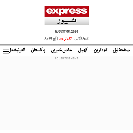
AUGUST 06, 2026
اشتہار لگائیں |
لائیو ٹی وی
| آج کا اخبار
صفحۂ اول
تازہ ترین
کھیل
خاص خبریں
پاکستان
انٹر نیشنل
ٹا