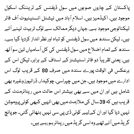
پاکستان کے چاروں صوبوں میں سول ڈیفنس کے ٹریننگ اسکول
موجود ہیں، اکیڈمیز ہیں، اسلام آباد میں نیشنل انسٹیٹیوٹ آف فائر
ٹیکنالوجی موجود ہے، جہاں دیگر ممالک سے لوگ تربیت لینے آتے
ہیں۔ لیکن سندھ میں سول ڈیفنس کو تباہ اور نظر انداز کردیا گیا ہے۔
سندھ کے تمام اضلاع میں سول ڈیفنس کی کل آسامیاں تین سو آٹھ
ہیں، یعنی تقریباً دو فائر اسٹیشنز کے اسٹاف کے برابر۔ لیکن اس کے
برعکس فی الوقت پورے سندہ میں صرف 80 کے قریب لوگ اس
ادارے میں موجود ہیں، جن میں چپراسی، چوکیدار، ڈرائیورز وغیرہ بھی
شامل ہیں اور ان میں سے بھی بیشتر اس حالت میں ریٹائرمنٹ کے
قریب ہیں کہ 39 سال کی ملازمت میں بھی انہیں کبھی کوئی پروموشن
نہیں دیا گیا اور ان کےلیے کوئی ڈی پی سی نہیں بٹھائی گئی۔ جو پانچ
گریڈ میں آئے تھے وہ اسی گریڈ میں ریٹائر ہو رہے ہیں۔