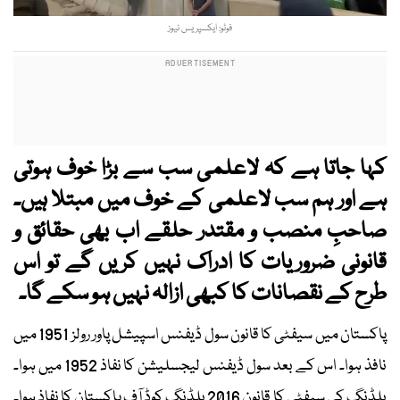
فوٹو: ایکسپریس نیوز
کہا جاتا ہے کہ لاعلمی سب سے بڑا خوف ہوتی
ہے اور ہم سب لاعلمی کے خوف میں مبتلا ہیں۔
صاحبِ منصب و مقتدر حلقے اب بھی حقائق و
قانونی ضروریات کا ادراک نہیں کریں گے تو اس
طرح کے نقصانات کا کبھی ازالہ نہیں ہو سکے گا۔
پاکستان میں سیفٹی کا قانون سول ڈیفنس اسپیشل پاور رولز 1951 میں
نافذ ہوا۔ اس کے بعد سول ڈیفنس لیجسلیشن کا نفاذ 1952 میں ہوا۔
بلڈنگ کی سیفٹی کا قانون 2016 بلڈنگ کوڈ آف پاکستان کا نفاذ ہوا۔