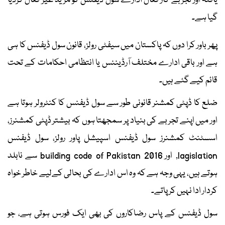
یافتہ اور تجربے کار فعال ادارے سول ڈیفنس کو مزید غیر فعال کردیا
گیا ہے۔
پھر باور کرا دوں کہ پاکستان میں سیفٹی رولز، قانون سول ڈیفنس کا ہی
ہے اور باقی ادارے مختلف آرڈیننس یا انتظامی احکامات کے تحت
قائم کیے گئے ہیں۔
ضلع کا ڈپٹی کمشنر قانونی طور سے سول ڈیفنس کا کنٹرولر ہوتا ہے
اور میں اپنے تجربے کی بنیاد پر سمجھتا ہوں کہ بیشتر ڈپٹی کمشنرز،
اسسٹنٹ کمشنرز سول ڈیفنس اسپیشل پاور رولز، سول ڈیفنس
lagislation, اور building code of Pakistan 2016 سے نابلد
ہوتے ہیں، یہی وجہ ہے کہ وہ اس ادارے کی بحالی کےلیے خاطر خواہ
کردار ادا نہیں کر پاتے۔
سول ڈیفنس کے پاس رضاکاروں کی بھی ایک فورس ہوتی ہے، جو