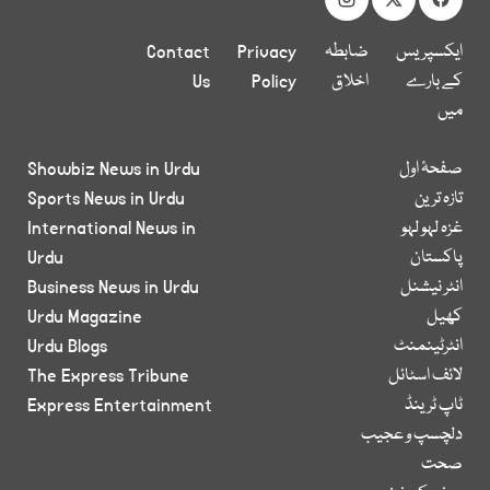
ایکسپریس
ضابطہ
Privacy
Contact
کے بارے
اخلاق
Policy
Us
میں
صفحۂ اول
Showbiz News in Urdu
تازہ ترین
Sports News in Urdu
غزہ لہو لہو
International News in
پاکستان
Urdu
انٹر نیشنل
Business News in Urdu
کھیل
Urdu Magazine
انٹرٹینمنٹ
Urdu Blogs
لائف اسٹائل
The Express Tribune
ٹاپ ٹرینڈ
Express Entertainment
دلچسپ و عجیب
صحت