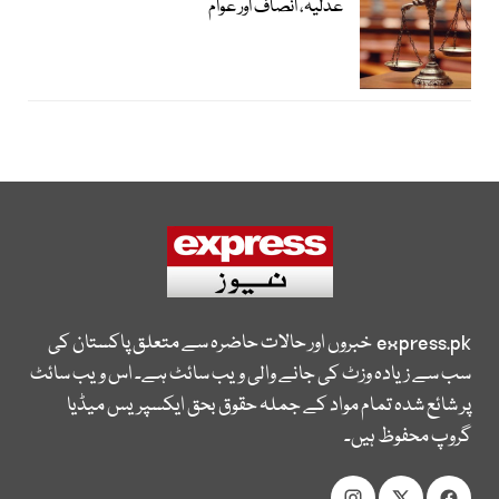
عدلیہ، انصاف اور عوام
express.pk
خبروں اور حالات حاضرہ سے متعلق پاکستان کی
سب سے زیادہ وزٹ کی جانے والی ویب سائٹ ہے۔ اس ویب سائٹ
پر شائع شدہ تمام مواد کے جملہ حقوق بحق ایکسپریس میڈیا
گروپ محفوظ ہیں۔