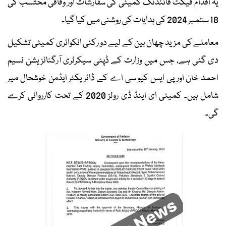
یہ اقدام فیکٹ فائنڈنگ کمیٹی کی سفارشات اور وفاقی محتسب کی
18 ستمبر 2024 کی ہدایات کی روشنی میں کیا گیا۔
معاملے کی مزید چھان بین کے لیے دو رکنی انکوائری کمیٹی تشکیل
دی گئی ہے، جس میں وزارت کے ڈپٹی سیکرٹری آرگنائزیشن نسیم
احمد خان اور پی ایس کیو سی اے کے ڈائریکٹر ایڈمن خوشحال میر
شامل ہیں۔ کمیٹی ای اینڈ ڈی رولز 2020 کے تحت کارروائی کرے
گی۔