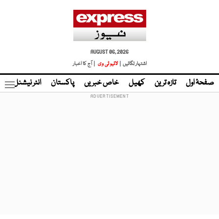
AUGUST 06, 2026
اشتہار لگائیں |
لائیو ٹی وی
| آج کا اخبار
صفحۂ اول
تازہ ترین
کھیل
خاص خبریں
پاکستان
انٹر نیشنل
ٹا