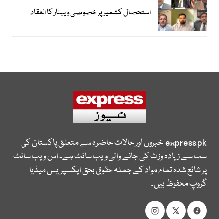
استحصال کشمیر پر خصوصی ویبنار کا انعقاد
express.pk
خبروں اور حالات حاضرہ سے متعلق پاکستان کی
سب سے زیادہ وزٹ کی جانے والی ویب سائٹ ہے۔ اس ویب سائٹ
پر شائع شدہ تمام مواد کے جملہ حقوق بحق ایکسپریس میڈیا
گروپ محفوظ ہیں۔