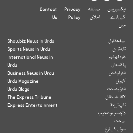
ایکسپریس
ضابطہ
Privacy
Contact
کے بارے
اخلاق
Policy
Us
میں
صفحۂ اول
Showbiz News in Urdu
تازہ ترین
Sports News in Urdu
غزہ لہو لہو
International News in
پاکستان
Urdu
انٹر نیشنل
Business News in Urdu
کھیل
Urdu Magazine
انٹرٹینمنٹ
Urdu Blogs
لائف اسٹائل
The Express Tribune
ٹاپ ٹرینڈ
Express Entertainment
دلچسپ و عجیب
صحت
سونے کے نرخ