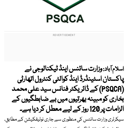
وزارت سائنس اینڈ ٹیکنالوجی نے
اسلام آباد:
پاکستان اسٹینڈرڈ اینڈ کوالٹی کنٹرول اتھارٹی
(PSQCA) کے ڈائریکٹر فنانس سید علی محمد
بخاری کو مبینہ بھرتیوں میں بے ضابطگیوں کے
الزامات پر 120 روز کے لیے معطل کر دیا ہے۔
سیکرٹری وزارت سائنس کی منظوری سے جاری نوٹیفکیشن کے مطابق،