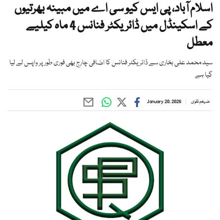
اسلام آباد، پی ایس کیو سی اے میں مبینہ بھرتیوں
کے اسکینڈل میں ڈائریکٹر فنانس 4 ماہ کیلیے
معطل
سید محمد علی بخاری سے ڈائریکٹر فنانس کا اضافی چارج بھی فوری طور پر واپس لے لیا
گیا ہے
ضیغم نقوی
January 20, 2026