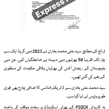
ذرائع کے مطابق سید علی محمد بخاری نے 2023 میں گریڈ ایک سے
چار تک تقریباً 50 بھرتیوں میں مبینہ بے ضابطگیاں کیں، جن میں
بلوچستان کے ریجنل آفس کی بھرتیاں وفاقی حکومت کی منظوری
کے بغیر کی گئی تھیں۔
سید محمد علی بخاری سے ڈائریکٹر فنانس کا اضافی چارج بھی فوری
طور پر واپس لے لیا گیا ہے۔
یہ کارروائی PSQCA کے بھرتی اسکینڈلز پر سخت موقف کی واضح