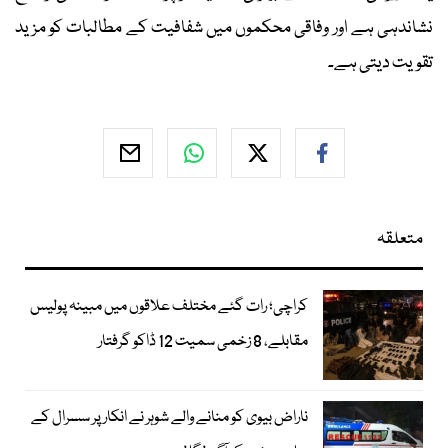
نشاندہی ہے اور وفاقی محکموں میں شفافیت کے مطالبات کو مزید
تقویت دیتی ہے۔
متعلقہ
کراچی؛ رات گئے مختلف علاقوں میں مبینہ پولیس
مقابلے، 8 زخمی سمیت 12 ڈاکو گرفتار
ناراض بیوی کو منانے والے شوہر نے انکار پر سسرال کے