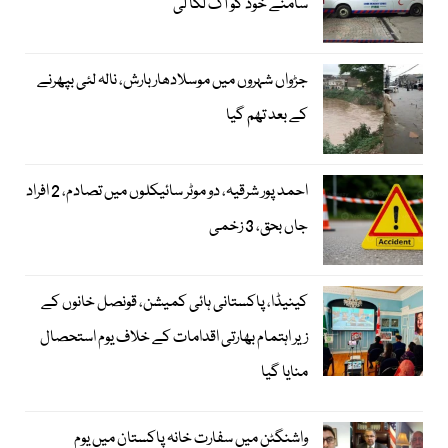
سامنے خود کو آگ لگا لی
جڑواں شہروں میں موسلادھار بارش، نالہ لئی بپھرنے
کے بعد تھم گیا
احمد پور شرقیہ، دو موٹر سائیکلوں میں تصادم، 2 افراد
جاں بحق، 3 زخمی
کینیڈا، پاکستانی ہائی کمیشن، قونصل خانوں کے
زیر اہتمام بھارتی اقدامات کے خلاف یوم استحصال
منایا گیا
واشنگٹن میں سفارت خانہ پاکستان میں یوم