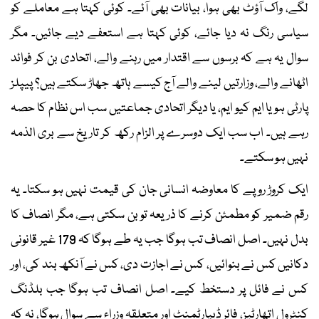
لگے، واک آؤٹ بھی ہوا، بیانات بھی آئے۔ کوئی کہتا ہے معاملے کو
سیاسی رنگ نہ دیا جائے، کوئی کہتا ہے استعفے دیے جائیں۔ مگر
سوال یہ ہے کہ برسوں سے اقتدار میں رہنے والے، اتحادی بن کر فوائد
اٹھانے والے، وزارتیں لینے والے آج کیسے ہاتھ جھاڑ سکتے ہیں؟ پیپلز
پارٹی ہو یا ایم کیو ایم، یا دیگر اتحادی جماعتیں سب اس نظام کا حصہ
رہے ہیں۔ اب سب ایک دوسرے پر الزام رکھ کر تاریخ سے بری الذمہ
نہیں ہو سکتے۔
ایک کروڑ روپے کا معاوضہ انسانی جان کی قیمت نہیں ہو سکتا۔ یہ
رقم ضمیر کو مطمئن کرنے کا ذریعہ تو بن سکتی ہے، مگر انصاف کا
بدل نہیں۔ اصل انصاف تب ہوگا جب یہ طے ہوگا کہ 179 غیر قانونی
دکانیں کس نے بنوائیں، کس نے اجازت دی، کس نے آنکھ بند کی، اور
کس نے فائل پر دستخط کیے۔ اصل انصاف تب ہوگا جب بلڈنگ
کنٹرول اتھارٹیز، فائر ڈیپارٹمنٹ اور متعلقہ وزراء سے سوال ہوگا، نہ کہ