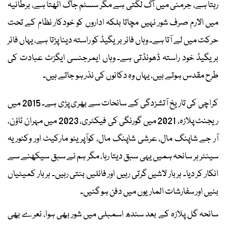
رہتا ہے، جرمنی میں آگ لگتی ہے مگر سسٹم جاگ اٹھتا ہے، برطانیہ
میں الارم صرف شور نہیں مچاتا بلکہ اداروں کو خودکار نظام کے تحت
حرکت میں لے آتا ہے۔ وہاں فائر بریگیڈ کو راستہ دینا پڑتا ہے، یہاں فائر
بریگیڈ خود راستہ ڈھونڈتی ہے۔ وہاں ایمرجنسی ایگزٹ عبادت کی
طرح مقدس ہوتے ہیں، یہاں وہ دکانوں کی نذر ہو جاتے ہیں۔
کراچی کی تاریخ آتشزدگی کے سانحات سے بھری پڑی ہے۔ 2015 میں
ریجنٹ پلازہ، 2021 میں گورنگی کی فیکٹری، 2023 میں مہران ٹاؤن،
آر جے شاپنگ مال، عرشی شاپنگ مال، کوآپریٹو مارکیٹ اور وکٹوریہ
سینٹر ہر سانحہ ہمیں یہی سبق دیتا رہا، مگر ہم نے سبق سیکھنے سے
انکار کر دیا۔ ہر بار لاشیں گرتی رہیں اور فائلیں بنتی رہیں۔ ہر بار کمیٹیاں
بنیں اور سفارشات الماریوں میں دفن ہو گئیں۔
سانحہ گل پلازہ کے بعد سندھ اسمبلی میں شور بھی ہوا، نعرے بھی