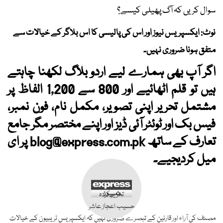
سوال کریں کہ آگ پھیلی کیسے؟
نوٹ: ایکسپریس نیوز اور اس کی پالیسی کا اس بلاگر کے خیالات سے
متفق ہونا ضروری نہیں۔
اگر آپ بھی ہمارے لیے اردو بلاگ لکھنا چاہتے
ہیں تو قلم اٹھائیے اور 800 سے 1,200 الفاظ پر
مشتمل تحریر اپنی تصویر، مکمل نام، فون نمبر،
فیس بک اور ٹوئٹر آئی ڈیز اور اپنے مختصر مگر جامع
تعارف کے ساتھ
blog@express.com.pk
پر ای
میل کردیجیے۔
تحریر کردہ
حسیب اعجاز عاشر
مصنف کی آراء اور قارئین کے تبصرے ضروری نہیں کہ ایکسپریس ٹریبیون کے خیالات