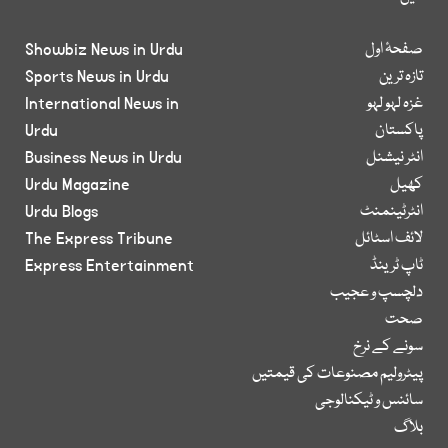
صفحۂ اول
Showbiz News in Urdu
تازہ ترین
Sports News in Urdu
غزہ لہو لہو
International News in
پاکستان
Urdu
انٹر نیشنل
Business News in Urdu
کھیل
Urdu Magazine
انٹرٹینمنٹ
Urdu Blogs
لائف اسٹائل
The Express Tribune
ٹاپ ٹرینڈ
Express Entertainment
دلچسپ و عجیب
صحت
سونے کے نرخ
پیٹرولیم مصنوعات کی قیمتیں
سائنس و ٹیکنالوجی
بلاگ