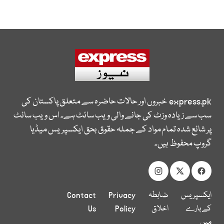
express.pk
خبروں اور حالات حاضرہ سے متعلق پاکستان کی
سب سے زیادہ وزٹ کی جانے والی ویب سائٹ ہے۔ اس ویب سائٹ
پر شائع شدہ تمام مواد کے جملہ حقوق بحق ایکسپریس میڈیا
گروپ محفوظ ہیں۔
ایکسپریس
ضابطہ
Privacy
Contact
کے بارے
اخلاق
Policy
Us
میں