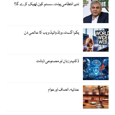
نئے انتظامی یونٹ، سسٹم کون ٹھیک کرے گا؟
یکم اگست، ورلڈ وائیڈ ویب کا عالمی دن
ڈکٹیٹر زبان اور مصنوعی ذہانت
عدلیہ، انصاف اور عوام