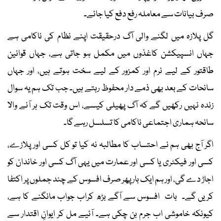
صرف بیانات سے معاملہ رفع دفع کیا جائے۔
گل پلازہ میں لگنے والی آگ درحقیقت اپنے نظام کی ناکامی ہے
جہاں انسپیکشن کاغذوں میں مکمل ہو جاتی ہے، جہاں قوانین
طاقتور کے لیے نرم اور کمزور کے لیے سخت ہوتے ہیں، اور جہاں
سانحات کے بعد بھی ذمے دار محفوظ رہتے ہیں۔ جب تک ہم یہ سوال
زندہ نہیں رکھیں گے کہ آگ پھیلی کیسے، اس وقت تک ہر آنے والا
سانحہ ہماری اجتماعی ناکامی کا تسلسل رہے گا۔
اگر آج بھی ہم نے احتساب کا مطالبہ نہ کیا تو کل کسی اور پلازے،
کسی اور فیکٹری یا کسی اور عمارت میں یہی آگ کسی اور خاندان کو
اجاڑ دے گی، اور ہم ایک بار پھر صرف افسوس کے چند جملوں پر اکتفا
کریں گے۔ بات افسوس سے آگے بڑھ کراب جواب مانگنے کا ہے،
کیونکہ خاموشی اب جرم بن چکی ہے۔ آئیے مل کر ایوانِ اقتدار سے