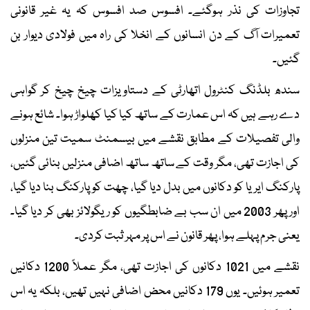
تجاوزات کی نذر ہوگئے۔ افسوس صد افسوس کہ یہ غیر قانونی
تعمیرات آگ کے دن انسانوں کے انخلا کی راہ میں فولادی دیوار بن
گئیں۔
سندھ بلڈنگ کنٹرول اتھارٹی کے دستاویزات چیخ چیخ کر گواہی
دے رہے ہیں کہ اس عمارت کے ساتھ کیا کیا کھلواڑ ہوا۔ شائع ہونے
والی تفصیلات کے مطابق نقشے میں بیسمنٹ سمیت تین منزلوں
کی اجازت تھی، مگر وقت کے ساتھ ساتھ اضافی منزلیں بنائی گئیں،
پارکنگ ایریا کو دکانوں میں بدل دیا گیا، چھت کو پارکنگ بنا دیا گیا،
اور پھر 2003 میں ان سب بے ضابطگیوں کو ریگولائز بھی کر دیا گیا۔
یعنی جرم پہلے ہوا، پھر قانون نے اس پر مہر ثبت کردی۔
نقشے میں 1021 دکانوں کی اجازت تھی، مگر عملاً 1200 دکانیں
تعمیر ہوئیں۔ یوں 179 دکانیں محض اضافی نہیں تھیں، بلکہ یہ اس