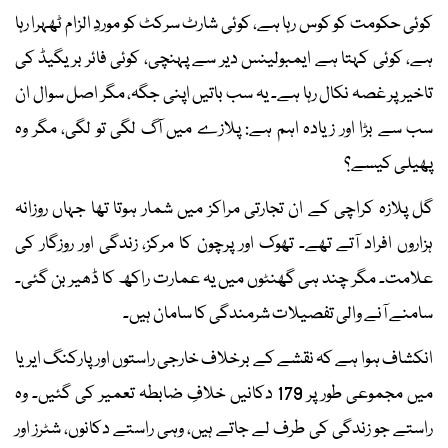
کوئی حکومت کو کوس رہا ہے، کوئی شارٹ سرکٹ کو موردِ الزام ٹھہرا رہا
ہے، کوئی کہتا ہے ایمبولینس دیر سے پہنچی، کوئی فائر بریگیڈ کی
تاخیر پر غصہ نکال رہا ہے۔ یہ سب باتیں اپنی جگہ، مگر اصل سوال ان
سب سے بڑا اور زیادہ اہم ہے: پلازے میں آگ لگی تو لگی، مگر وہ
پھیلی کیسے؟
گل پلازہ کراچی کے ان تجارتی مراکز میں شمار ہوتا تھا جہاں روزانہ
ہزاروں افراد آتے تھے۔ تھوک اور پرچون کا مرکز، زندگی اور روزگار کی
علامت۔ مگر چند ہی گھنٹوں میں یہ عمارت راکھ کا ڈھیر بن گئی۔
سامنے آنے والی تفصیلات شرمندگی کا سامان ہیں۔
انکشاف ہوا ہے کہ نقشے کے برخلاف خارجی راستوں اور پارکنگ ایریا
میں مجموعی طور پر 179 دکانیں خلافِ ضابطہ تعمیر کی گئیں۔ وہ
راستے جو زندگی کی طرف لے جاتے ہیں، وہی راستے دکانوں، شٹرز اور