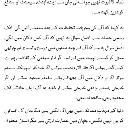
نظام کا ثبوت تھیں جو انسانی جان سے زیادہ اینٹ، سیمنٹ اور منافع
کو عزیز رکھتا ہے۔
یہ کہنا کہ آگ کی وجوہات تحقیقات کے بعد سامنے آئیں گی، ایک
رسمی جملہ ہے۔ اصل سوال یہ نہیں کہ آگ کس دکان میں لگی،
اصل سوال یہ ہے کہ آگ نے چند منٹوں میں دوسری، تیسری اور چوتھی
منزل کو کیسے لپیٹ میں لے لیا۔ اگر فائر سیفٹی کے تقاضے پورے
کیے گئے ہوتے، اگر فائر الارم نصب ہوتے، اگر خودکار اسپرنکلر سسٹم
ہوتا، اگر ہر دکان میں آگ بجھانے والے سلنڈر موجود ہوتے، اور اگر
خارجی راستے واقعی خارجی ہوتے، تو شاید یہ آگ ایک حادثے تک
محدود رہتی، سانحہ نہ بنتی۔
دنیا کے مہذب ممالک میں بھی آگ لگتی ہے، مگر وہاں آگ انسانوں
کو یوں نہیں نگلتی۔ جاپان میں عمارت لرزتی ہے مگر انسان محفوظ