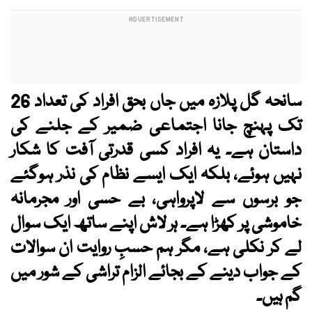
سانحہ گل پلازہ میں جاں بحق افراد کی تعداد 26
تک پہنچ جانا اجتماعی ضمیر کے جلنے کی
داستان ہے۔ یہ افراد کسی قدرتی آفت کا شکار
نہیں ہوئے، بلکہ ایک ایسے نظام کی نذر ہوگئے
جو برسوں سے لاپرواہی، بے حسی اور مجرمانہ
خاموشی پر کھڑا ہے۔ ہر لاش اپنے ساتھ ایک سوال
لے کر نکلی ہے، مگر ہم حسبِ روایت ان سوالات
کے جواب دینے کے بجائے الزام تراشی کے شور میں
گم ہیں۔