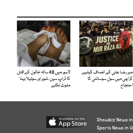
میر رضا علی کے انصاف کیلیے
لاہور میں 40 سالہ خاتون کے قتل
کراچی میں سول سوسائٹی کا
کا ڈراپ سین، شوہر اور سوتیلا بیٹا
احتجاج
ملوث نکلے
Showbiz News in
Sports News in U