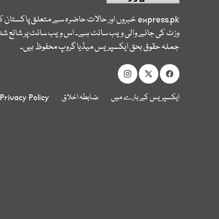
express.pk
خبروں اور حالات حاضرہ سے متعلق پاکستان 
وزٹ کی جانے والی ویب سائٹ ہے۔ اس ویب سائٹ پر شائع شدہ
جملہ حقوق بحق ایکسپریس میڈیا گروپ محفوظ ہیں۔
ایکسپریس کے بارے میں
ضابطہ اخلاق
Privacy Policy