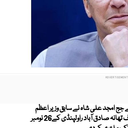
 امجد علی شاہ نے سابق وزیر اعظم
عمران خان کی ہمشیرہ علیمہ خان کے خلاف تھانہ صادق آباد راولپنڈی کے26 نومبر