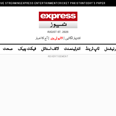
IVE STREAMING
EXPRESS ENTERTAINMENT
CRICKET PAKISTAN
TODAY'S PAPER
AUGUST 07, 2026
اشتہار لگائیں |
لائیو ٹی وی
| آج کا اخبار
ر نیشنل
ٹاپ ٹرینڈ
انٹرٹینمنٹ
لائف اسٹائل
فیکٹ چیک
صحت