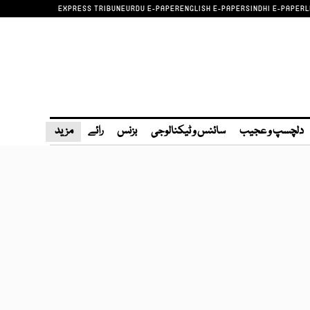
EXPRESS TRIBUNE
URDU E-PAPER
ENGLISH E-PAPER
SINDHI E-PAPER
L
دلچسپ و عجیب
سائنس و ٹیکنالوجی
بزنس
رائے
مزید