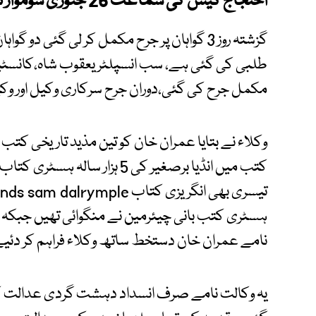
احتجاج کیس کی سماعت 26 جنوری سوموار تک ملتوی کر دی.
گزشتہ روز 3 گواہان پر جرح مکمل کر لی گئی د
طلبی کی گئی ہے، سب انسپلٹر یعقوب شاہ،کانسٹیبل ر
مکمل جرح کی گئی،دوران جرح سرکاری وکیل اور و
وکلاء نے بتایا عمران خان کو تین مذید تاریخی کتب
ہسٹری کتب بانی چیئرمین نے منگوائی تھیں جبکہ 
نامے عمران خان دستخط ساتھ وکلاء فراہم کر دئیے
یہ وکالت نامے صرف انسداد دہشت گردی عدالت ک