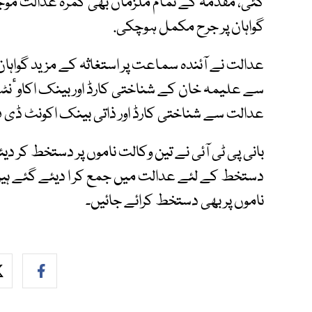
گواہان پر جرح مکمل ہوچکی.
عدالت نے آئندہ سماعت پر استغاثہ کے مزید گواہان
سے علیمہ خان کے شناختی کارڈ اور بینک اکاوٴن
عدالت سے شناختی کارڈ اور ذاتی بینک اکونٹ ڈی فر
بانی پی ٹی آئی نے تین وکالت ناموں پر دستخط کر دی
دستخط کے لئے عدالت میں جمع کر ا دیئے گئے ہیں
ناموں پر بھی دستخط کرائے جائیں۔