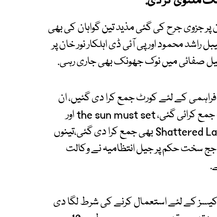
و گواہان پر جزوی جرح کی گئی مذید تین گواہان کی بھی
اشد محمود اور پی آئی ڈی اہلکار نور خان پر
کیل صفائی میں نوک جھونک بھی جاری رہی.
 فراہمی کے لئے کورٹ جمع کرا دی گئیں، ان
کتب میں انڈیا برصغیر کی 5 ہزار سالہ ہسٹری کتاب جمع کرائی گئی، the sun must set اور
تیسری بھی انگریزی کتاب Shattered Lands sam dalrymple بھی جمع کرا دی گئی،تینوں
جج سخت حکم پر جیل انتظامیہ نے وکالت
.
یسز کے لئے استعمال کرنے کی شرط لگا دی