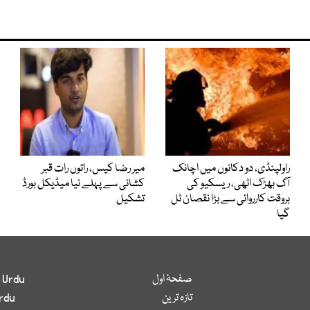
راولپنڈی، دو دکانوں میں اچانک
میر رضا کیس، راتوں رات قبر
آگ بھڑک اٹھی، ریسکیو کی
کشائی سے پہلے نیا میڈیکل بورڈ
بروقت کارروائی سے بڑا نقصان ٹل
تشکیل
گیا
صفحۂ اول
 Urdu
تازہ ترین
rdu