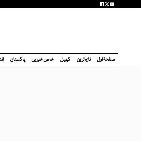
صفحۂ اول
تازہ ترین
کھیل
خاص خبریں
پاکستان
انٹ