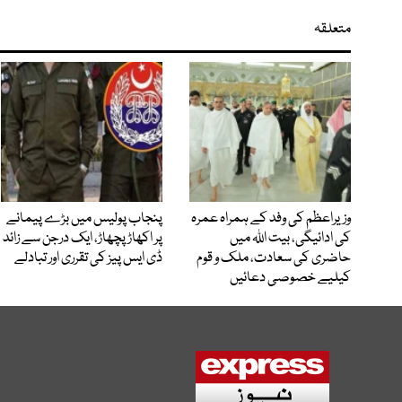
متعلقہ
وزیراعظم کی وفد کے ہمراہ عمرہ
پنجاب پولیس میں بڑے پیمانے
کی ادائیگی، بیت اللہ میں
پر اکھاڑ پچھاڑ، ایک درجن سے زائد
حاضری کی سعادت، ملک و قوم
ڈی ایس پیز کی تقرری اور تبادلے
کیلیے خصوصی دعائیں