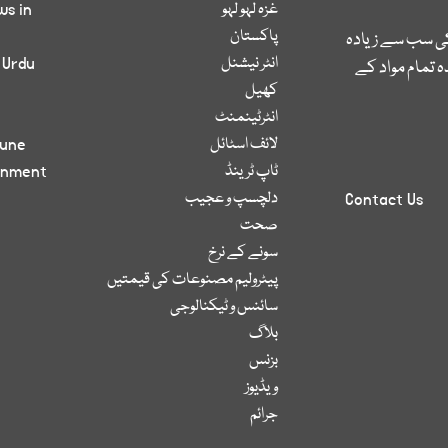
غزہ لہو لہو
ws in
پاکستان
کی سب سے زیادہ
انٹر نیشنل
 Urdu
 تمام مواد کے
کھیل
انٹرٹینمنٹ
لائف اسٹائل
bune
ٹاپ ٹرینڈ
inment
دلچسپ و عجیب
Contact Us
صحت
سونے کے نرخ
پیٹرولیم مصنوعات کی قیمتیں
سائنس و ٹیکنالوجی
بلاگ
بزنس
ویڈیوز
جرائم