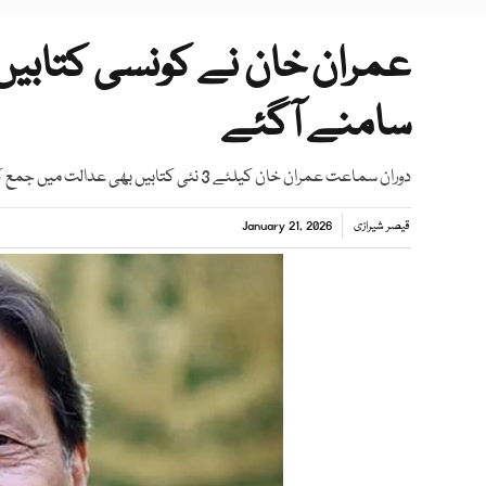
عمران خان نے کونسی کتابیں
سامنے آگئے
دوران سماعت عمران خان کیلئے 3 نئی کتابیں بھی عدالت میں جمع کرا دی گئیں
قیصر شیرازی
January 21, 2026