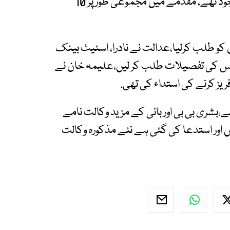
گئی، مقدمہ کے تمام ملزمان بھی کمرہ عدالت موجود تھے، مقدمے میں مجموعی طور پر 10
 کو طلب کرلیا،عدالت نے نادرا، اسٹیٹ بینک
ٹس کی تفصیلات طلب کر لیں،علیمہ خان نے
یز کرنے کی استداء کی تھی.
ئے،بشری بی بی اور بانی کے مزید وکالت نامے
 اور استدعا کی گئی ہے نئے مذکورہ وکالت