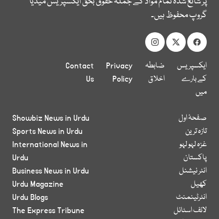
پر شائع شدہ تمام مواد کے جملہ حقوق بحق ایکسپریس میڈیا
گروپ محفوظ ہیں۔
ایکسپریس
ضابطہ
Privacy
Contact
کے بارے
اخلاق
Policy
Us
میں
صفحۂ اول
Showbiz News in Urdu
تازہ ترین
Sports News in Urdu
غزہ لہو لہو
International News in
پاکستان
Urdu
انٹر نیشنل
Business News in Urdu
کھیل
Urdu Magazine
انٹرٹینمنٹ
Urdu Blogs
لائف اسٹائل
The Express Tribune