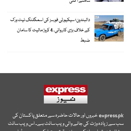
سامنے آگئی
دالبندین؛ سیکیورٹی فورسز کی اسمگلنگ نیٹ ورک
کے خلاف بڑی کارروائی، 4 کروڑ مالیت کا سامان
ضبط
express.pk
خبروں اور حالات حاضرہ سے متعلق پاکستان کی
سب سے زیادہ وزٹ کی جانے والی ویب سائٹ ہے۔ اس ویب سائٹ