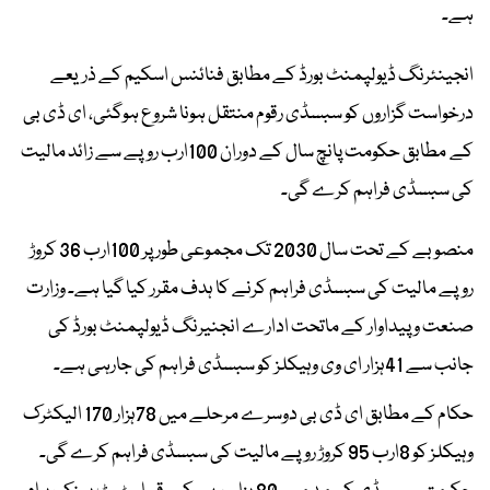
ہے۔
انجینئرنگ ڈیولپمنٹ بورڈ کے مطابق فنائنس اسکیم کے ذریعے
درخواست گزاروں کو سبسڈی رقوم منتقل ہونا شروع ہوگئی، ای ڈی بی
کے مطابق حکومت پانچ سال کے دوران 100ارب روپے سے زائد مالیت
کی سبسڈی فراہم کرے گی۔
منصوبے کے تحت سال 2030 تک مجموعی طور پر 100ارب 36 کروڑ
روپے مالیت کی سبسڈی فراہم کرنے کا ہدف مقرر کیا گیا ہے۔ وزارت
صنعت و پیداوار کے ماتحت ادارے انجنیرنگ ڈیولپمنٹ بورڈ کی
جانب سے 41ہزار ای وی وہیکلز کو سبسڈی فراہم کی جارہی ہے۔
حکام کے مطابق ای ڈی بی دوسرے مرحلے میں 78ہزار 170 الیکٹرک
وہیکلز کو 8ارب 95 کروڑ روپے مالیت کی سبسڈی فراہم کرے گی۔