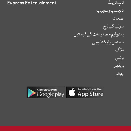
ٹاپ ٹرینڈ
Express Entertainment
دلچسپ و عجیب
صحت
سونے کے نرخ
پیٹرولیم مصنوعات کی قیمتیں
سائنس و ٹیکنالوجی
بلاگ
بزنس
ویڈیوز
جرائم