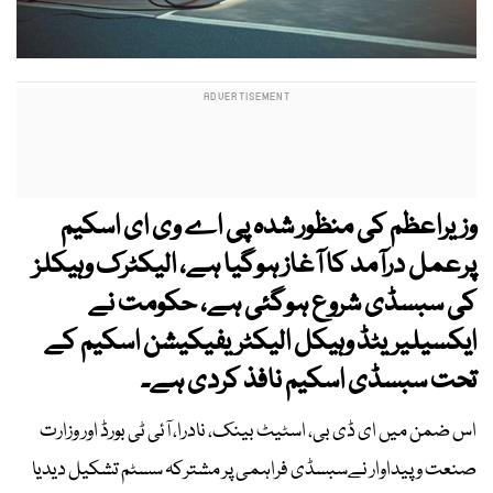
وزیراعظم کی منظور شدہ پی اے وی ای اسکیم
پرعمل درآمد کا آغاز ہوگیا ہے، الیکٹرک وہیکلز
کی سبسڈی شروع ہوگئی ہے، حکومت نے
ایکسیلیریٹڈ وہیکل الیکٹریفیکیشن اسکیم کے
تحت سبسڈی اسکیم نافذ کردی ہے۔
اس ضمن میں ای ڈی بی، اسٹیٹ بینک، نادرا، آئی ٹی بورڈ اور وزارت
صنعت و پیداوار نےسبسڈی فراہمی پر مشترکہ سسٹم تشکیل دیدیا