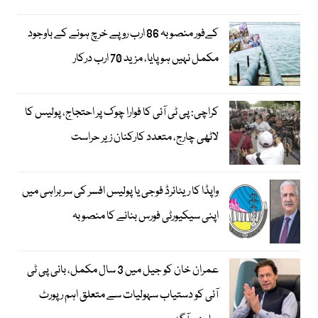
کےفور منصوبہ 86 ارب روپے خرچ ہونے کے باوجود
مکمل نہیں ہوپایا، مزید 70 ارب درکار
کراچی: پی ٹی آئی کا فوارا چوک پر احتجاج، پولیس کا
لاٹھی چارج، متعدد کارکنان زیر حراست
واپڈا کا ریٹائرڈ فوجی یا پولیس افسر کی سربراہی میں
اپنی سیکیورٹی فورس بنانے کا منصوبہ
عمران خان کو جیل میں 3 سال مکمل، بانی پی ٹی
آئی کو دستیاب سہولیات سے متعلق اہم رپورٹ