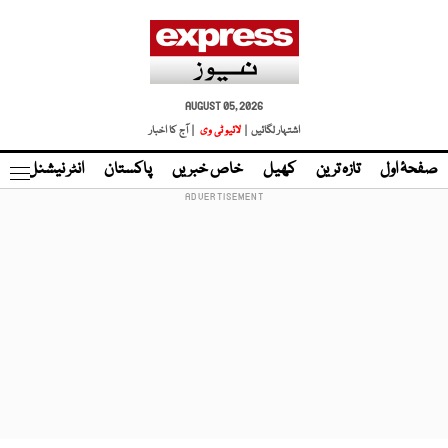
AUGUST 05, 2026
اشتہار لگائیں |
لائیو ٹی وی
| آج کا اخبار
صفحۂ اول
تازہ ترین
کھیل
خاص خبریں
پاکستان
انٹر نیشنل
ٹا