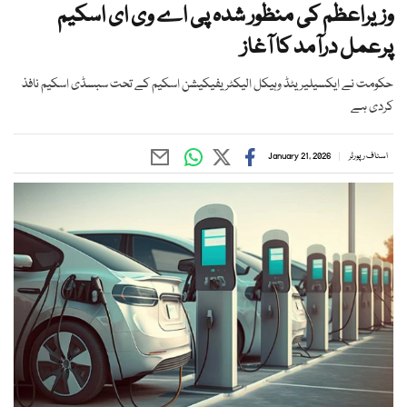
وزیراعظم کی منظور شدہ پی اے وی ای اسکیم
پرعمل درآمد کا آغاز
حکومت نے ایکسیلیریٹڈ وہیکل الیکٹریفیکیشن اسکیم کے تحت سبسڈی اسکیم نافذ
کردی ہے
اسٹاف رپورٹر
January 21, 2026