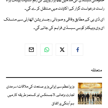
حکومتی سبسڈی کی مد میں 80 ہزار روپے کی رقم اسٹیٹ بینک براہ
راست درخواست گزار کے اکاؤنٹ میں منتقل کرے گی۔
ای ڈی بی کے مطابق وفاقی و صوبائی رجسٹریشن اتھارٹی سے منسلک
ای وی وہیکلز کو ہی سبسڈی فراہم کی جائے گی۔
متعلقہ
وزیراعظم سے ایرانی وزیر صنعت کی ملاقات؛ سرحدی
تجارت بڑھانے، لاجسٹکس اور کسٹمز طریقہ کار میں
ہم آہنگی پر اتفاق