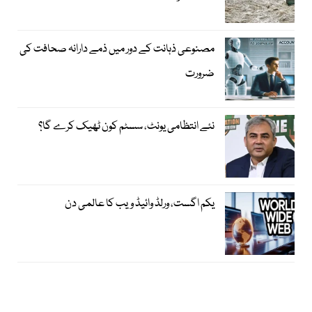
مصنوعی ذہانت کے دور میں ذمے دارانہ صحافت کی
ضرورت
نئے انتظامی یونٹ، سسٹم کون ٹھیک کرے گا؟
یکم اگست، ورلڈ وائیڈ ویب کا عالمی دن