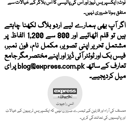
نوٹ: ایکسپریس نیوز اور اس کی پالیسی کا اس بلاگر کے خیالات سے
متفق ہونا ضروری نہیں۔
اگر آپ بھی ہمارے لیے اردو بلاگ لکھنا چاہتے
ہیں تو قلم اٹھائیے اور 800 سے 1,200 الفاظ پر
مشتمل تحریر اپنی تصویر، مکمل نام، فون نمبر،
فیس بک اور ٹوئٹر آئی ڈیز اور اپنے مختصر مگر جامع
تعارف کے ساتھ
blog@express.com.pk
پر ای
میل کردیجیے۔
تحریر کردہ
انس راجپوت
مصنف کی آراء اور قارئین کے تبصرے ضروری نہیں کہ ایکسپریس ٹریبیون کے خیالات
اور پالیسیوں کی نمائندگی کریں۔