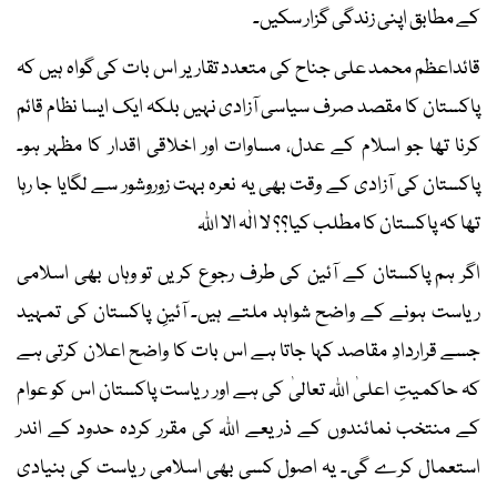
کے مطابق اپنی زندگی گزار سکیں۔
قائداعظم محمد علی جناح کی متعدد تقاریر اس بات کی گواہ ہیں کہ
پاکستان کا مقصد صرف سیاسی آزادی نہیں بلکہ ایک ایسا نظام قائم
کرنا تھا جو اسلام کے عدل، مساوات اور اخلاقی اقدار کا مظہر ہو۔
پاکستان کی آزادی کے وقت بھی یہ نعرہ بہت زوروشور سے لگایا جا رہا
تھا کہ پاکستان کا مطلب کیا؟؟ لا الٰہ الا اللہ
اگر ہم پاکستان کے آئین کی طرف رجوع کریں تو وہاں بھی اسلامی
ریاست ہونے کے واضح شواہد ملتے ہیں۔ آئینِ پاکستان کی تمہید
جسے قراردادِ مقاصد کہا جاتا ہے اس بات کا واضح اعلان کرتی ہے
کہ حاکمیتِ اعلیٰ اللہ تعالیٰ کی ہے اور ریاست پاکستان اس کو عوام
کے منتخب نمائندوں کے ذریعے اللہ کی مقرر کردہ حدود کے اندر
استعمال کرے گی۔ یہ اصول کسی بھی اسلامی ریاست کی بنیادی