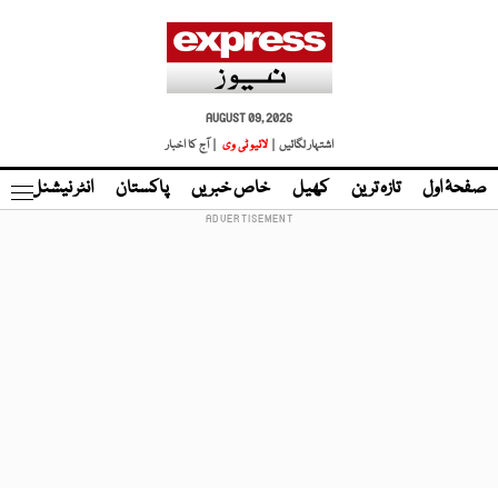
AUGUST 09, 2026
اشتہار لگائیں |
لائیو ٹی وی
| آج کا اخبار
صفحۂ اول
تازہ ترین
کھیل
خاص خبریں
پاکستان
انٹر نیشنل
ٹا