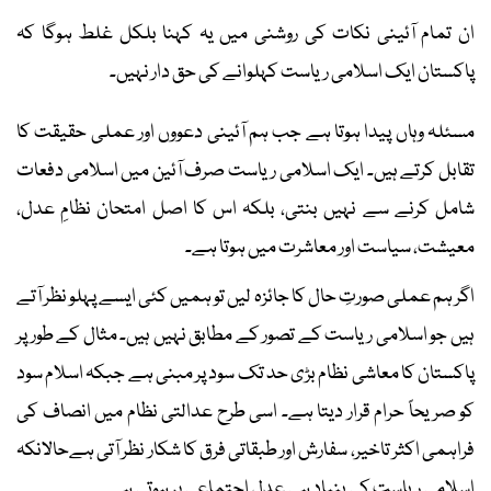
ان تمام آئینی نکات کی روشنی میں یہ کہنا بلکل غلط ہوگا کہ
پاکستان ایک اسلامی ریاست کہلوانے کی حق دار نہیں۔
مسئلہ وہاں پیدا ہوتا ہے جب ہم آئینی دعووں اور عملی حقیقت کا
تقابل کرتے ہیں۔ ایک اسلامی ریاست صرف آئین میں اسلامی دفعات
شامل کرنے سے نہیں بنتی، بلکہ اس کا اصل امتحان نظامِ عدل،
معیشت، سیاست اور معاشرت میں ہوتا ہے۔
اگر ہم عملی صورتِ حال کا جائزہ لیں تو ہمیں کئی ایسے پہلو نظر آتے
ہیں جو اسلامی ریاست کے تصور کے مطابق نہیں ہیں۔ مثال کے طور پر
پاکستان کا معاشی نظام بڑی حد تک سود پر مبنی ہے جبکہ اسلام سود
کو صریحاً حرام قرار دیتا ہے۔ اسی طرح عدالتی نظام میں انصاف کی
فراہمی اکثر تاخیر، سفارش اور طبقاتی فرق کا شکار نظر آتی ہےحالانکہ
اسلامی ریاست کی بنیاد ہی عدلِ اجتماعی پر ہوتی ہے۔