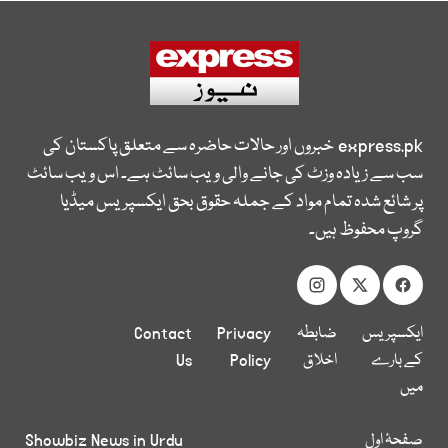
express.pk
خبروں اور حالات حاضرہ سے متعلق پاکستان کی
سب سے زیادہ وزٹ کی جانے والی ویب سائٹ ہے۔ اس ویب سائٹ
پر شائع شدہ تمام مواد کے جملہ حقوق بحق ایکسپریس میڈیا
گروپ محفوظ ہیں۔
ایکسپریس
ضابطہ
Privacy
Contact
کے بارے
اخلاق
Policy
Us
میں
صفحۂ اول
Showbiz News in Urdu