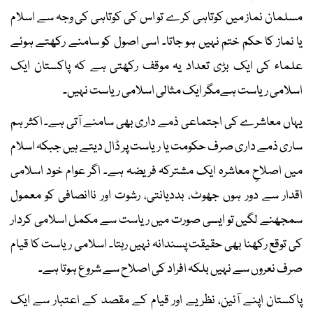
مسلمان نماز میں کوتاہی کرے تو اس کی کوتاہی کی وجہ سے اسلام
یا نماز کا حکم ختم نہیں ہو جاتا۔ اسی اصول کو سامنے رکھتے ہوئے
علماء کی ایک بڑی تعداد یہ موقف رکھتی ہے کہ پاکستان ایک
اسلامی ریاست ہےمگر ایک مثالی اسلامی ریاست نہیں۔
یہاں معاشرے کی اجتماعی ذمے داری بھی سامنے آتی ہے۔ اکثر ہم
ساری ذمے داری صرف حکومت یا ریاست پر ڈال دیتے ہیں جبکہ اسلام
میں اصلاحِ معاشرہ ایک مشترکہ فریضہ ہے۔ اگر عوام خود اسلامی
اقدار سے دور ہوں جھوٹ، بددیانتی، رشوت اور ناانصافی کو معمول
سمجھنے لگیں تو ایسی صورت میں ریاست سے مکمل اسلامی کردار
کی توقع رکھنا بھی حقیقت پسندانہ نہیں رہتا۔ اسلامی ریاست کا قیام
صرف نعروں سے نہیں بلکہ افراد کی اصلاح سے شروع ہوتا ہے۔
پاکستان اپنے آئین، نظریے اور قیام کے مقصد کے اعتبار سے ایک