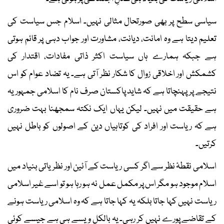
سیاسی سطح پر بھی صورتحال مثالی نہیں۔ اسلام جس سیاست کی
تعلیم دیتا ہے وہ امانت، دیانت، مشاورت اور جواب دہی پر قائم ہوتی
ہے جبکہ ہمارے ہاں سیاست اکثر ذاتی مفادات، اقتدار کی
کشمکش اور اخلاقی زوال کا شکار نظر آتی ہے۔ یہ تضاد عوام کو اس
نتیجے پر پہنچاتا ہے کہ شاید پاکستان صرف نام کا اسلامی جمہوریہ
ہے حقیقت میں نہیں۔ لیکن یہاں ایک نکتہ سمجھنا بہت ضروری
ہے کہ ریاست اور افراد کی کوتاہیاں دین کے اصولوں کو باطل نہیں
کرتیں۔
اسلامی نقطۂ نظر سے اگر کسی ریاست کے آئین اور نظریاتی بنیاد میں
اسلام موجود ہو مگر اس پر مکمل عمل نہ ہو رہا ہو تو اسے غیر اسلامی
ریاست نہیں کہا جاتا بلکہ یہ کہا جاتا ہے کہ وہ اسلامی ریاست ہونے
کے تقاضے پورے نہیں کر رہی۔ یہ بالکل ویسے ہی ہے جیسے کوئی