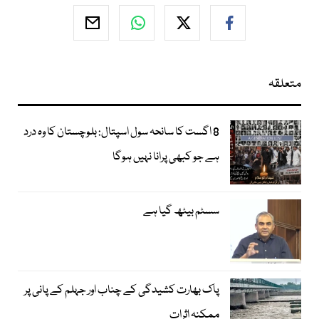
متعلقہ
8 اگست کا سانحہ سول اسپتال: بلوچستان کا وہ درد
ہے جو کبھی پرانا نہیں ہوگا
سسٹم بیٹھ گیا ہے
پاک بھارت کشیدگی کے چناب اور جہلم کے پانی پر
ممکنہ اثرات