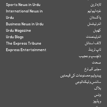
تازہ ترین
Sports News in Urdu
غزہ لہو لہو
International News in
پاکستان
Urdu
انٹر نیشنل
Business News in Urdu
کھیل
Urdu Magazine
انٹرٹینمنٹ
Urdu Blogs
لائف اسٹائل
The Express Tribune
ٹاپ ٹرینڈ
Express Entertainment
دلچسپ و عجیب
صحت
سونے کے نرخ
پیٹرولیم مصنوعات کی قیمتیں
سائنس و ٹیکنالوجی
بلاگ
بزنس
ویڈیوز