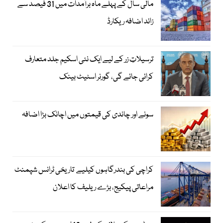
مالی سال کے پہلے ماہ برآمدات میں 31 فیصد سے
زائد اضافہ ریکارڈ
ترسیلاتِ زر کے لیے ایک نئی اسکیم جلد متعارف
کرائی جائے گی، گورنر اسٹیٹ بینک
سونے اور چاندی کی قیمتوں میں اچانک بڑا اضافہ
کراچی کی بندرگاہوں کیلیے تاریخی ٹرانس شپمنٹ
مراعاتی پیکیج، بڑے ریلیف کا اعلان