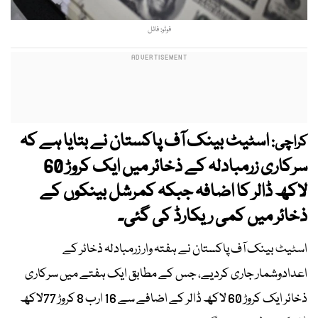
فوٹو: فائل
اسٹیٹ بینک آف پاکستان نے بتایا ہے کہ
کراچی:
سرکاری زرمبادلہ کے ذخائر میں ایک کروڑ 60
لاکھ ڈالر کا اضافہ جبکہ کمرشل بینکوں کے
ذخائر میں کمی ریکارڈ کی گئی۔
اسٹیٹ بینک آف پاکستان نے ہفتہ وار زرمبادلہ ذخائر کے
اعدادوشمار جاری کردیے، جس کے مطابق ایک ہفتے میں سرکاری
ذخائر ایک کروڑ 60 لاکھ ڈالر کے اضافے سے 16 ارب 8 کروڑ 77لاکھ