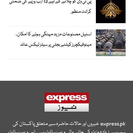
پی ٹی وی کو چلانے کے لیے 13 ارب روپے کی ضمنی
گرانٹ منظور
اسٹیل مصنوعات مزید مہنگی ہونے کا امکان،
مینوفیکچررزکیلئے بجلی پر سیلز ٹیکس عائد
express.pk
خبروں اور حالات حاضرہ سے متعلق پاکستان کی
سب سے زیادہ وزٹ کی جانے والی ویب سائٹ ہے۔ اس ویب سائٹ