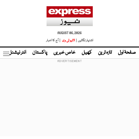
AUGUST 06, 2026
اشتہار لگائیں |
لائیو ٹی وی
| آج کا اخبار
صفحۂ اول
تازہ ترین
کھیل
خاص خبریں
پاکستان
انٹر نیشنل
ٹا