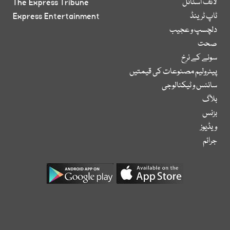
لائف اسٹائل
The Express Tribune
ٹاپ ٹرینڈ
Express Entertainment
دلچسپ و عجیب
صحت
سونے کے نرخ
پیٹرولیم مصنوعات کی قیمتیں
سائنس و ٹیکنالوجی
بلاگ
بزنس
ویڈیوز
جرائم