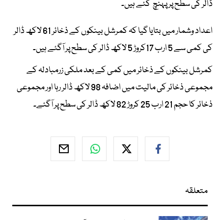
ڈالر کی سطح پر پہنچ گئے ہیں۔
اعداد وشمار میں بتایا گیا کہ کمرشل بینکوں کے ذخائر 61 لاکھ ڈالر
کی کمی سے 5 ارب 17کروڑ 5 لاکھ ڈالر کی سطح پر آگئے ہیں۔
کمرشل بینکوں کے ذخائر میں کمی کے بعد ملکی زرمبادلہ کے
مجموعی ذخائر کی مالیت میں اضافہ 98 لاکھ ڈالر رہا اور مجموعی
ذخائر کا حجم 21 ارب 25 کروڑ 82 لاکھ ڈالر کی سطح پر آگئے۔
متعلقہ