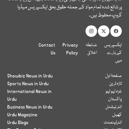
پر شائع شدہ تمام مواد کے جملہ حقوق بحق ایکسپریس میڈیا
گروپ محفوظ ہیں۔
ایکسپریس
ضابطہ
Privacy
Contact
کے بارے
اخلاق
Policy
Us
میں
صفحۂ اول
Showbiz News in Urdu
تازہ ترین
Sports News in Urdu
غزہ لہو لہو
International News in
پاکستان
Urdu
انٹر نیشنل
Business News in Urdu
کھیل
Urdu Magazine
انٹرٹینمنٹ
Urdu Blogs