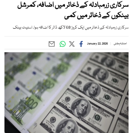
سرکاری زرمبادلہ کے ذخائر میں اضافہ، کمرشل
بینکوں کے ذخائر میں کمی
سرکاری زرمبادلہ کے ذخائر میں ایک کروڑ 60 لاکھ ڈالر کا اضافہ ہوا، اسٹیٹ بینک
احتشام مفتی
January 22, 2026