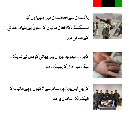
پاکستان سے افغانستان میں ہتھیاروں کی
اسمگلنگ کا افغان طالبان کا دعویٰ بے بنیاد، حقائق
کے منافی قرار
گجرات؛ نومولود جڑواں بہن بھائی کو ماں نے شاپنگ
بیگ میں ڈال کر پھینک دیا
کراچی ایئرپورٹ پر مسافر سے لاکھوں روپے مالیت کا
الیکٹرانک سامان برآمد