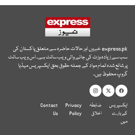
express.pk
خبروں اور حالات حاضرہ سے متعلق پاکستان کی
سب سے زیادہ وزٹ کی جانے والی ویب سائٹ ہے۔ اس ویب سائٹ
پر شائع شدہ تمام مواد کے جملہ حقوق بحق ایکسپریس میڈیا
گروپ محفوظ ہیں۔
ایکسپریس
ضابطہ
Privacy
Contact
کے بارے
اخلاق
Policy
Us
میں