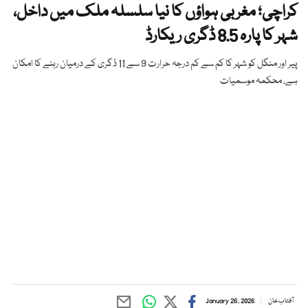
کراچی؛ مغربی ہواؤں کا نیا سلسلہ ملک میں داخل،
شہر کا پارہ 8.5 ڈگری ریکارڈ
پیر اور منگل کو شہر کا کم سے کم درجہ حرارت 9 سے 11 ڈگری کے درمیان رہنے کا امکان
ہے، محکمہ موسمیات
آفتاب خان
January 26, 2026