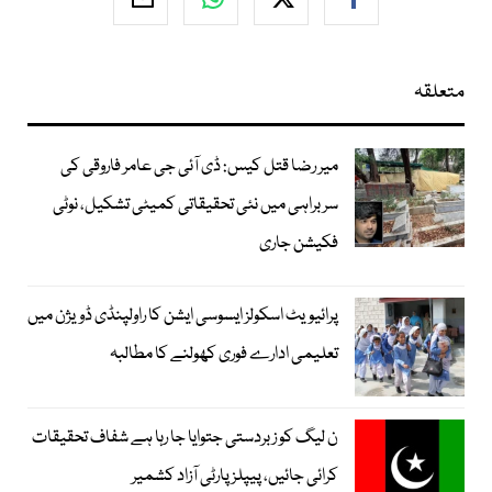
متعلقہ
میر رضا قتل کیس: ڈی آئی جی عامر فاروقی کی
سربراہی میں نئی تحقیقاتی کمیٹی تشکیل، نوٹی
فکیشن جاری
پرائیویٹ اسکولز ایسوسی ایشن کا راولپنڈی ڈویژن میں
تعلیمی ادارے فوری کھولنے کا مطالبہ
ن لیگ کو زبردستی جتوایا جا رہا ہے شفاف تحقیقات
کرائی جائیں، پیپلز پارٹی آزاد کشمیر