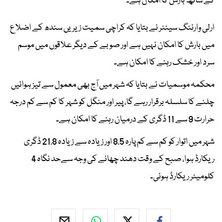
کے ساتھ بارش کا امکان ہے۔
ارلی وارننگ سینٹر نے بتایا کہ کراچی سمیت زیریں سندھ کے اضلاع
میں بارش کا امکان نہیں ہے اور صوبے کے دیگر علاقوں میں موسم
سرد اور خشک رہنے کا امکان ہے۔
محکمہ موسمیات نے بتایا کہ شہر میں آج بھی معمول سے تیز ہوائیں
چلنے کا سلسلہ برقرار رہے گا، پیر اور منگل کو شہر کا کم سے کم درجہ
حرارت 9 سے 11 ڈگری کے درمیان رہنے کا امکان ہے۔
شہر میں اتوار کو کم سے کم پارہ 8.5 اور زیادہ سے زیادہ 21.8 ڈگری
ریکارڈ ہوا، صبح کے وقت دھند چھانے کی وجہ سےحد نگاہ 4
کلومیٹر ریکارڈ ہوئی۔