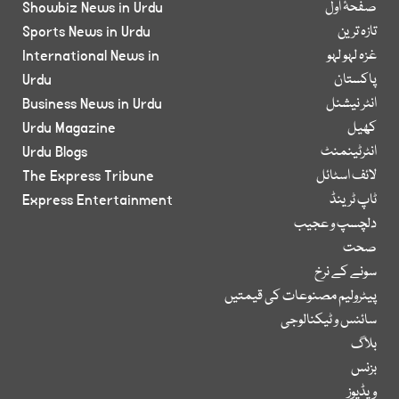
صفحۂ اول
Showbiz News in Urdu
تازہ ترین
Sports News in Urdu
غزہ لہو لہو
International News in
پاکستان
Urdu
انٹر نیشنل
Business News in Urdu
کھیل
Urdu Magazine
انٹرٹینمنٹ
Urdu Blogs
لائف اسٹائل
The Express Tribune
ٹاپ ٹرینڈ
Express Entertainment
دلچسپ و عجیب
صحت
سونے کے نرخ
پیٹرولیم مصنوعات کی قیمتیں
سائنس و ٹیکنالوجی
بلاگ
بزنس
ویڈیوز