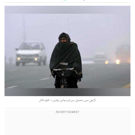
کراچی میں معمول سے تیز ہوائیں چلیں—فوٹو: فائل