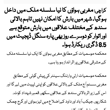
مغربی ہواؤں کا نیا سلسلہ ملک میں داخل
کراچی:
ہوگیا، شہر میں بارش کا امکان نہیں تاہم بالائی
سندھ کے مختلف علاقوں میں بارش متوقع ہے
اور اتوار کو دوسرے روز بھی پارہ سنگل ڈیجیٹ میں
8.5 ڈگری ریکارڈ ہوا۔
محکمہ موسمیات کے مطابق مغربی ہواؤں کا ایک نیا سلسلہ ملک
کے مشرقی علاقوں پر اثر انداز ہو رہا ہے۔
محکمہ موسمیات ارلی وارننگ سینٹر کی پیش گوئی کے مطابق
مغربی سسٹم آج ملک کے بالائی علاقوں کو اپنی لپیٹ میں لے گا اور
اس کے زیر اثربالائی سندھ کے علاقوں سکھر، قمبر شہداد کوٹ،
شکارپور، جیکب آباد اور داود کےاضلاع میں تیز ہواؤں اور گرج چمک