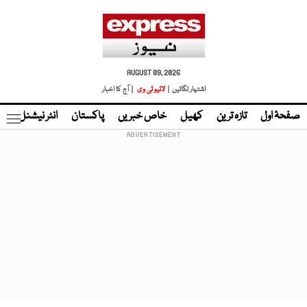
AUGUST 09, 2026
اشتہار لگائیں |
لائیو ٹی وی
| آج کا اخبار
صفحۂ اول
تازہ ترین
کھیل
خاص خبریں
پاکستان
انٹر نیشنل
ٹا