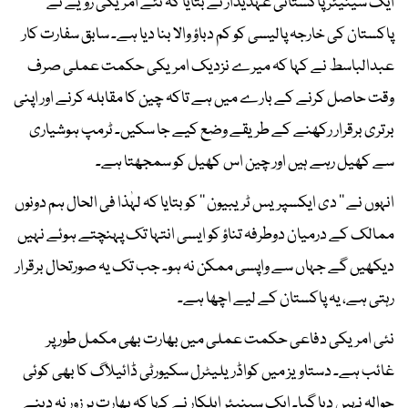
ایک سینیئر پاکستانی عہدیدار نے بتایا کہ نئے امریکی رویے نے
پاکستان کی خارجہ پالیسی کو کم دباؤ والا بنا دیا ہے۔ سابق سفارت کار
عبدالباسط نے کہا کہ میرے نزدیک امریکی حکمت عملی صرف
وقت حاصل کرنے کے بارے میں ہے تاکہ چین کا مقابلہ کرنے اور اپنی
برتری برقرار رکھنے کے طریقے وضع کیے جا سکیں۔ ٹرمپ ہوشیاری
سے کھیل رہے ہیں اور چین اس کھیل کو سمجھتا ہے۔
انہوں نے ’’ دی ایکسپریس ٹریبیون ‘‘ کو بتایا کہ لہٰذا فی الحال ہم دونوں
ممالک کے درمیان دوطرفہ تناؤ کو ایسی انتہا تک پہنچتے ہوئے نہیں
دیکھیں گے جہاں سے واپسی ممکن نہ ہو۔ جب تک یہ صورتحال برقرار
رہتی ہے، یہ پاکستان کے لیے اچھا ہے۔
نئی امریکی دفاعی حکمت عملی میں بھارت بھی مکمل طور پر
غائب ہے۔ دستاویز میں کواڈریلیٹرل سکیورٹی ڈائیلاگ کا بھی کوئی
حوالہ نہیں دیا گیا۔ ایک سینیئر اہلکار نے کہا کہ بھارت پر زور نہ دینے