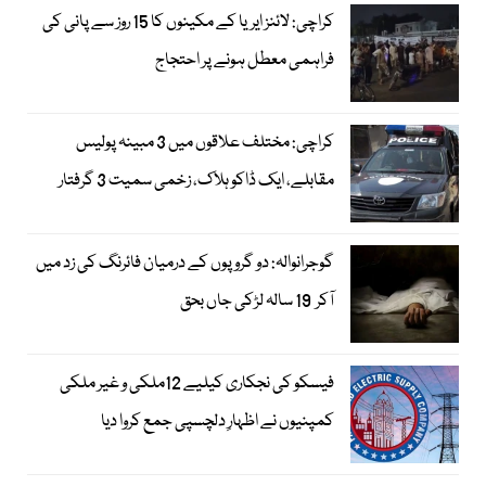
کراچی: لائنز ایریا کے مکینوں کا 15 روز سے پانی کی
فراہمی معطل ہونے پر احتجاج
کراچی: مختلف علاقوں میں 3 مبینہ پولیس
مقابلے، ایک ڈاکو ہلاک، زخمی سمیت 3 گرفتار
گوجرانوالہ: دو گروپوں کے درمیان فائرنگ کی زد میں
آکر 19 سالہ لڑکی جاں بحق
فیسکو کی نجکاری کیلیے 12ملکی و غیر ملکی
کمپنیوں نے اظہارِ دلچسپی جمع کروا دیا