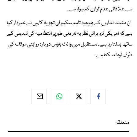
سے علاقائی عدم توازن کم ہوتا ہے۔
ان مثبت اشاروں کے باوجود تاہم سکیورٹی تجزیہ کاروں نے خبردار کیا
ہے کہ امریکی تزویراتی نظریہ تاریخی طور پر انتظامیہ کی تبدیلی کے
ساتھ بدلتا رہا ہے۔ مستقبل میں وائٹ ہاؤس دوبارہ روایتی موقف کی
طرف لوٹ سکتا ہے۔
متعلقہ