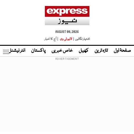
AUGUST 08, 2026
اشتہار لگائیں |
لائیو ٹی وی
| آج کا اخبار
صفحۂ اول
تازہ ترین
کھیل
خاص خبریں
پاکستان
انٹر نیشنل
ٹا