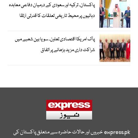
پاکستان، ترکیہ اور سعودی کے درمیان دفاعی معاہدہ
دہائیوں پر محیط تاریخی تعلقات کا قدرتی ارتقا
پاک امریکا اقتصادی تعاون، سویا بین شعبے میں
شراکت داری مزید بڑھانے پر اتفاق
express.pk
خبروں اور حالات حاضرہ سے متعلق پاکستان کی