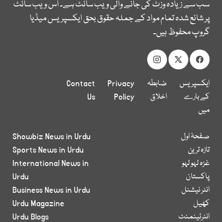
سب سے زیادہ وزٹ کی جانے والی ویب سائٹ ہے۔ اس ویب سائٹ
پر شائع شدہ تمام مواد کے جملہ حقوق بحق ایکسپریس میڈیا
گروپ محفوظ ہیں۔
ایکسپریس
ضابطہ
Privacy
Contact
کے بارے
اخلاق
Policy
Us
میں
صفحۂ اول
Showbiz News in Urdu
تازہ ترین
Sports News in Urdu
غزہ لہو لہو
International News in
پاکستان
Urdu
انٹر نیشنل
Business News in Urdu
کھیل
Urdu Magazine
انٹرٹینمنٹ
Urdu Blogs