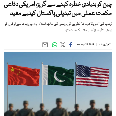
چین کو بنیادی خطرہ کہنے سے گریز، امریکی دفاعی
حکمت عملی میں تبدیلی پاکستان کیلیے مفید
ٹرمپ کے "امریکا فرسٹ" نظریے کی واپسی کے ساتھ اسلام آباد میں بہت سے لوگوں کو
دوبارہ نظر انداز کیے جانے کا خدشہ تھا
کامران یوسف
January 25, 2026