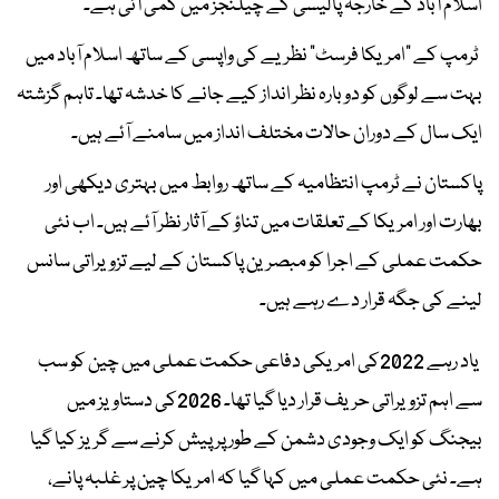
اسلام آباد کے خارجہ پالیسی کے چیلنجز میں کمی آئی ہے۔
ٹرمپ کے "امریکا فرسٹ" نظریے کی واپسی کے ساتھ اسلام آباد میں
بہت سے لوگوں کو دوبارہ نظر انداز کیے جانے کا خدشہ تھا۔ تاہم گزشتہ
ایک سال کے دوران حالات مختلف انداز میں سامنے آئے ہیں۔
پاکستان نے ٹرمپ انتظامیہ کے ساتھ روابط میں بہتری دیکھی اور
بھارت اور امریکا کے تعلقات میں تناؤ کے آثار نظر آئے ہیں۔ اب نئی
حکمت عملی کے اجرا کو مبصرین پاکستان کے لیے تزویراتی سانس
لینے کی جگہ قرار دے رہے ہیں۔
یاد رہے 2022کی امریکی دفاعی حکمت عملی میں چین کو سب
سے اہم تزویراتی حریف قرار دیا گیا تھا۔ 2026کی دستاویز میں
بیجنگ کو ایک وجودی دشمن کے طور پر پیش کرنے سے گریز کیا گیا
ہے۔ نئی حکمت عملی میں کہا گیا کہ امریکا چین پر غلبہ پانے،