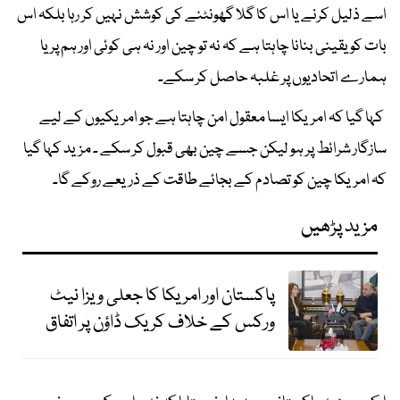
اسے ذلیل کرنے یا اس کا گلا گھونٹنے کی کوشش نہیں کر رہا بلکہ اس
بات کو یقینی بنانا چاہتا ہے کہ نہ تو چین اور نہ ہی کوئی اور ہم پر یا
ہمارے اتحادیوں پر غلبہ حاصل کر سکے۔
کہا گیا کہ امریکا ایسا معقول امن چاہتا ہے جو امریکیوں کے لیے
سازگار شرائط پر ہو لیکن جسے چین بھی قبول کر سکے ۔ مزید کہا گیا
کہ امریکا چین کو تصادم کے بجائے طاقت کے ذریعے روکے گا۔
مزید پڑھیں
پاکستان اور امریکا کا جعلی ویزا نیٹ
ورکس کے خلاف کریک ڈاؤن پر اتفاق