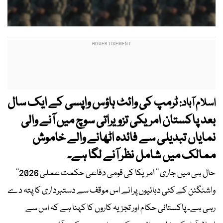
ٹرمپ کی وائٹ ہاؤس واپسی کے ایک سال
اسلام آباد:
بعد پاکستان امریکی تزویراتی سوچ میں آنے والی
نمایاں تبدیلی سے فائدہ اٹھانے والے خاموش
ممالک میں شامل نظر آنے لگا ہے۔
حال ہی میں جاری ’’ امریکا کی قومی دفاعی حکمت عملی 2026‘‘
واشنگٹن کے کئی دہائیوں پرانے اس موقف سے دستبرداری کا پتہ دے
رہی ہے۔ پاکستانی حکام اور تجزیہ کاروں کا کہنا ہے کہ اس سے