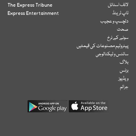
لائف اسٹائل
The Express Tribune
ٹاپ ٹرینڈ
Express Entertainment
دلچسپ و عجیب
صحت
سونے کے نرخ
پیٹرولیم مصنوعات کی قیمتیں
سائنس و ٹیکنالوجی
بلاگ
بزنس
ویڈیوز
جرائم