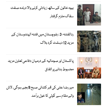
بیوہ خاتون کے ساتھ زیادتی کرنے والا درندہ صفت
سفاک ملزم گرفتار
ردالفتنہ-3 : بلوچستان میں فتنہ الہندوستان کے
مزید 12 دہشت گرد ہلاک
پاکستان اور صومالیہ کے درمیان دفاعی تعاون مزید
مضبوط بنانے پر اتفاق
میر رضا علی کی قبر کشائی صبح 9 بجے ہوگی، لاش
والے مقام سے گولی کا خول برآمد