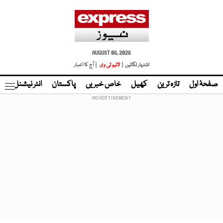
AUGUST 06, 2026
اشتہار لگائیں |
لائیو ٹی وی
| آج کا اخبار
صفحۂ اول
تازہ ترین
کھیل
خاص خبریں
پاکستان
انٹر نیشنل
ٹا