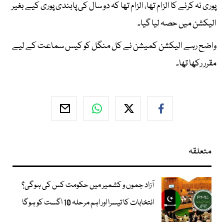
پوری نہ کرنے کا الزام تھا، الزام تھا کہ دو سال کی پابندی پوری کیے بغیر
الیکشن میں حصہ لیا گیا۔
واضح رہے الیکشن کمیشن نے کل منگل کو کیس سماعت کے لیے
مقرر رکھا تھا۔
متعلقہ
آزاد جموں و کشمیر میں حکومت کس کی ہوگی؟
انتخابات کا تیسرا اور اہم مرحلہ 10 اگست کو ہوگا