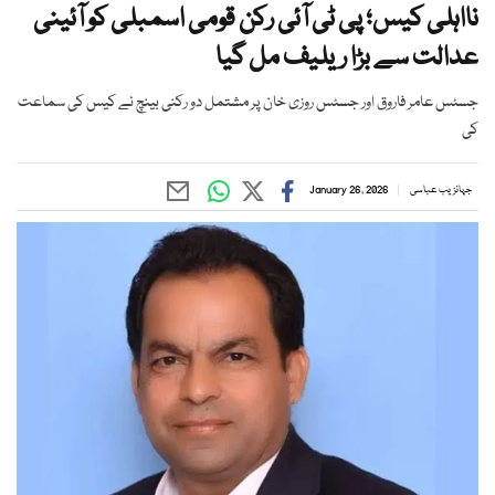
نااہلی کیس؛ پی ٹی آئی رکن قومی اسمبلی کو آئینی
عدالت سے بڑا ریلیف مل گیا
جسٹس عامر فاروق اور جسٹس روزی خان پر مشتمل دو رکنی بینچ نے کیس کی سماعت
کی
جہانزیب عباسی
January 26, 2026