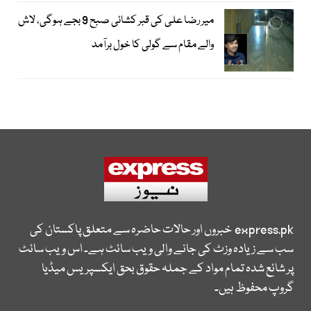
میر رضا علی کی قبر کشائی صبح 9 بجے ہوگی، لاش
والے مقام سے گولی کا خول برآمد
express.pk
خبروں اور حالات حاضرہ سے متعلق پاکستان کی
سب سے زیادہ وزٹ کی جانے والی ویب سائٹ ہے۔ اس ویب سائٹ
پر شائع شدہ تمام مواد کے جملہ حقوق بحق ایکسپریس میڈیا
گروپ محفوظ ہیں۔