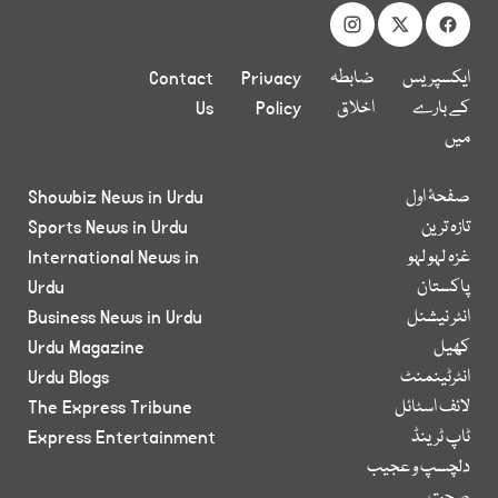
ایکسپریس
ضابطہ
Privacy
Contact
کے بارے
اخلاق
Policy
Us
میں
صفحۂ اول
Showbiz News in Urdu
تازہ ترین
Sports News in Urdu
غزہ لہو لہو
International News in
پاکستان
Urdu
انٹر نیشنل
Business News in Urdu
کھیل
Urdu Magazine
انٹرٹینمنٹ
Urdu Blogs
لائف اسٹائل
The Express Tribune
ٹاپ ٹرینڈ
Express Entertainment
دلچسپ و عجیب