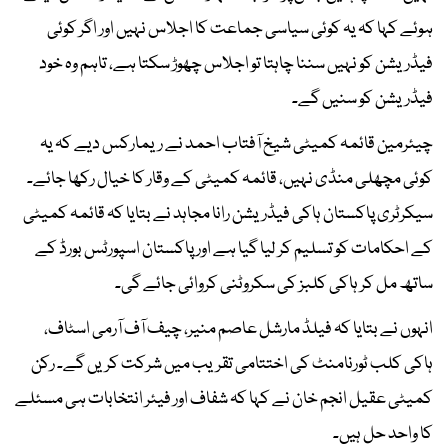
ہوئے کہا کہ یہ کوئی سیاسی جماعت کا اجلاس نہیں اور اگر کوئی
فیڈریشن کو نہیں سننا چاہتا تو اجلاس چھوڑ سکتا ہے، تاہم وہ خود
فیڈریشن کو سنیں گے۔
چیئرمین قائمہ کمیٹی شیخ آفتاب احمد نے ریمارکس دیے کہ یہ
کوئی مچھلی منڈی نہیں، قائمہ کمیٹی کے وقار کا خیال رکھا جائے۔
سیکرٹری پاکستان ہاکی فیڈریشن رانا مجاہد نے بتایا کہ قائمہ کمیٹی
کے احکامات کو تسلیم کر لیا گیا ہے اور پاکستان اسپورٹس بورڈ کے
ساتھ مل کر ہاکی کلبز کی سکروٹنی کروائی جائے گی۔
انہوں نے بتایا کہ فیلڈ مارشل عاصم منیر، چیف آف آرمی اسٹاف،
ہاکی کلب ٹورنامنٹ کی اختتامی تقریب میں شرکت کریں گے۔ رکن
کمیٹی عقیل انجم خان نے کہا کہ شفاف اور فیئر انتخابات ہی مسئلے
کا واحد حل ہیں۔