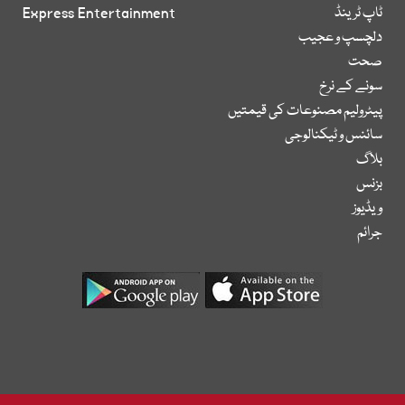
ٹاپ ٹرینڈ
Express Entertainment
دلچسپ و عجیب
صحت
سونے کے نرخ
پیٹرولیم مصنوعات کی قیمتیں
سائنس و ٹیکنالوجی
بلاگ
بزنس
ویڈیوز
جرائم