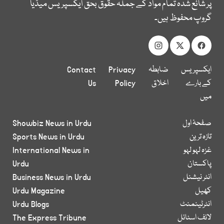
پر شائع شدہ تمام مواد کے جملہ حقوق بحق ایکسپریس میڈیا
گروپ محفوظ ہیں۔
ایکسپریس
ضابطہ
Privacy
Contact
کے بارے
اخلاق
Policy
Us
میں
صفحۂ اول
Showbiz News in Urdu
تازہ ترین
Sports News in Urdu
غزہ لہو لہو
International News in
پاکستان
Urdu
انٹر نیشنل
Business News in Urdu
کھیل
Urdu Magazine
انٹرٹینمنٹ
Urdu Blogs
لائف اسٹائل
The Express Tribune