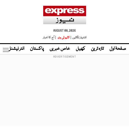
AUGUST 08, 2026
اشتہار لگائیں |
لائیو ٹی وی
| آج کا اخبار
صفحۂ اول
تازہ ترین
کھیل
خاص خبریں
پاکستان
انٹر نیشنل
ٹا