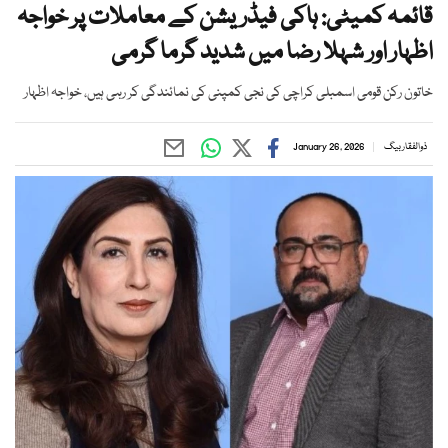
قائمہ کمیٹی: ہاکی فیڈریشن کے معاملات پر خواجہ
اظہار اور شہلا رضا میں شدید گرما گرمی
خاتون رکن قومی اسمبلی کراچی کی نجی کمپنی کی نمائندگی کر رہی ہیں، خواجہ اظہار
ذوالفقار بیگ
January 26, 2026