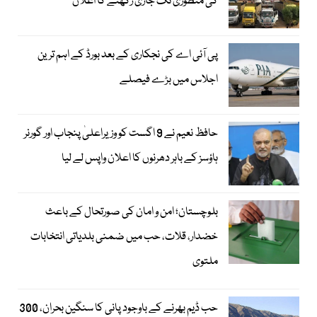
کی منظوری تک جاری رکھنے کا اعلان
پی آئی اے کی نجکاری کے بعد بورڈ کے اہم ترین
اجلاس میں بڑے فیصلے
حافظ نعیم نے 9 اگست کو وزیراعلیٰ پنجاب اور گورنر
ہاؤسز کے باہر دھرنوں کا اعلان واپس لے لیا
بلوچستان؛ امن و امان کی صورتحال کے باعث
خضدار، قلات، حب میں ضمنی بلدیاتی انتخابات
ملتوی
حب ڈیم بھرنے کے باوجود پانی کا سنگین بحران، 300