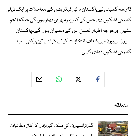
قاٸمہ کمیٹی نے پاکستان ہاکی فیڈریشن کے معاملات پر ایک ذیلی
کمیٹی تشکیل دی جس کی کنوینر مہرین بھٹو ہوں گی جبکہ انجم
عقیل اور خواجہ اظہار الحسن اس کے ممبران ہوں گے۔ پاکستان
اسپورٹس بورڈ میں شفاف انتخابات کرانے کیلئے تین رکنی سب
کمیٹی تشکیل دیدی گٸی۔
متعلقہ
گڈز ٹرانسپورٹ کی ملک گیر ہڑتال کا آغاز، مطالبات