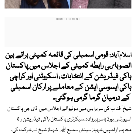
قومی اسمبلی کی قائمہ کمیٹی برائے بین
اسلام آباد:
الصوباٸی رابطہ کمیٹی کے اجلاس میں پاکستان
ہاکی فیڈریشن کے انتخابات، اسکروٹنی اور کراچی
ہاکی ایسوسی ایشن کے معاملے پر ارکان اسمبلی
کے درمیان گرما گرمی ہوگئی۔
شیخ آفتاب کی سربراہی میں ہونیوالے اجلاس میں ڈی جی پاکستان
اسپورٹس بورڈ یاسر پیرزادہ، سیکرٹری پاکستان ہاکی فیڈریشن رانا
مجاہد، اولمپین شہباز سینئر، سمیع اللہ، شہناز شیخ نے شرکت کی۔