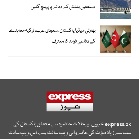
صنعتیں بندش کے دہانے پر پہنچ گئیں
بھارتی میڈیا پاکستان، سعودی عرب، ترکیہ معاہدے
کے دفاعی فوائد کا معترف
express.pk
خبروں اور حالات حاضرہ سے متعلق پاکستان کی
سب سے زیادہ وزٹ کی جانے والی ویب سائٹ ہے۔ اس ویب سائٹ