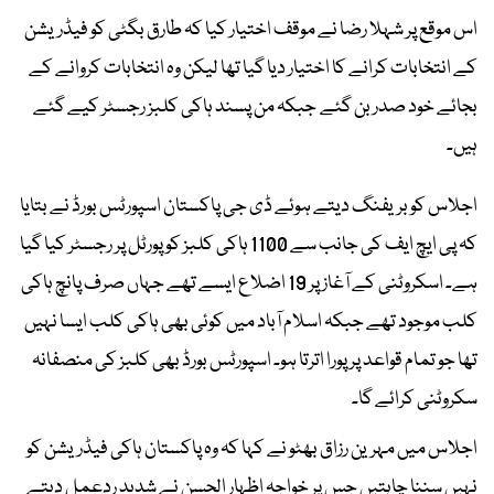
اس موقع پر شہلا رضا نے موقف اختیار کیا کہ طارق بگٹی کو فیڈریشن
کے انتخابات کرانے کا اختیار دیا گیا تھا لیکن وہ انتخابات کروانے کے
بجائے خود صدر بن گئے جبکہ من پسند ہاکی کلبز رجسٹر کیے گئے
ہیں۔
اجلاس کو بریفنگ دیتے ہوئے ڈی جی پاکستان اسپورٹس بورڈ نے بتایا
کہ پی ایچ ایف کی جانب سے 1100 ہاکی کلبز کو پورٹل پر رجسٹر کیا گیا
ہے۔ اسکروٹنی کے آغاز پر 19 اضلاع ایسے تھے جہاں صرف پانچ ہاکی
کلب موجود تھے جبکہ اسلام آباد میں کوئی بھی ہاکی کلب ایسا نہیں
تھا جو تمام قواعد پر پورا اترتا ہو۔ اسپورٹس بورڈ بھی کلبز کی منصفانہ
سکروٹنی کرائے گا۔
اجلاس میں مہرین رزاق بھٹو نے کہا کہ وہ پاکستان ہاکی فیڈریشن کو
نہیں سننا چاہتیں جس پر خواجہ اظہار الحسن نے شدید ردعمل دیتے