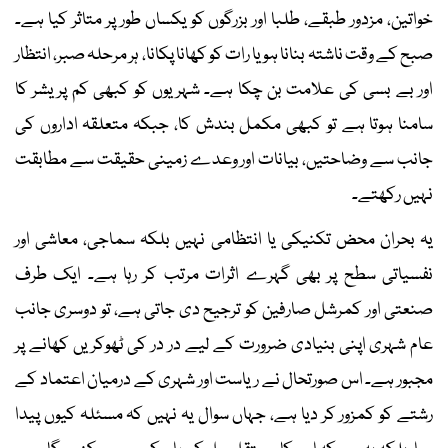
خواتین، مزدور طبقے، طلبا اور بزرگوں کو یکساں طور پر متاثر کیا ہے۔
صبح کے وقت ناشتہ بنانا ہو یا رات کو کھانا پکانا، ہر مرحلہ صبر، انتظار
اور بے بسی کی علامت بن چکا ہے۔ شہریوں کو کبھی کم پریشر کا
سامنا ہوتا ہے تو کبھی مکمل بندش کا، جبکہ متعلقہ اداروں کی
جانب سے وضاحتیں، بیانات اور وعدے زمینی حقیقت سے مطابقت
نہیں رکھتے۔
یہ بحران محض تکنیکی یا انتظامی نہیں بلکہ سماجی، معاشی اور
نفسیاتی سطح پر بھی گہرے اثرات مرتب کر رہا ہے۔ ایک طرف
صنعتی اور کمرشل صارفین کو ترجیح دی جاتی ہے، تو دوسری جانب
عام شہری اپنی بنیادی ضرورت کے لیے در در کی ٹھوکریں کھانے پر
مجبور ہے۔ اس صورتحال نے ریاست اور شہری کے درمیان اعتماد کے
رشتے کو کمزور کر دیا ہے، جہاں سوال یہ نہیں کہ مسئلہ کیوں پیدا