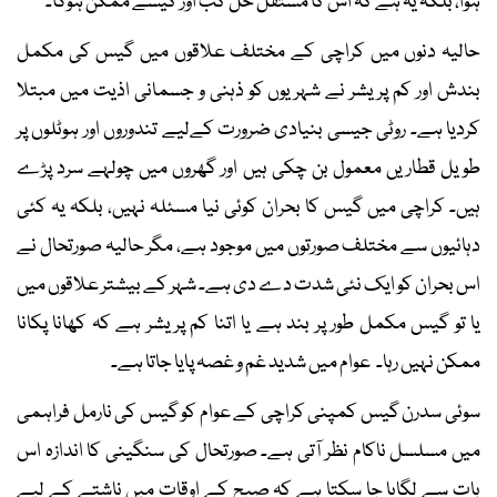
ہوا، بلکہ یہ ہے کہ اس کا مستقل حل کب اور کیسے ممکن ہوگا۔
حالیہ دنوں میں کراچی کے مختلف علاقوں میں گیس کی مکمل
بندش اور کم پریشر نے شہریوں کو ذہنی و جسمانی اذیت میں مبتلا
کردیا ہے۔ روٹی جیسی بنیادی ضرورت کےلیے تندوروں اور ہوٹلوں پر
طویل قطاریں معمول بن چکی ہیں اور گھروں میں چولہے سرد پڑے
ہیں۔ کراچی میں گیس کا بحران کوئی نیا مسئلہ نہیں، بلکہ یہ کئی
دہائیوں سے مختلف صورتوں میں موجود ہے، مگر حالیہ صورتحال نے
اس بحران کو ایک نئی شدت دے دی ہے۔ شہر کے بیشتر علاقوں میں
یا تو گیس مکمل طور پر بند ہے یا اتنا کم پریشر ہے کہ کھانا پکانا
ممکن نہیں رہا۔ عوام میں شدید غم و غصہ پایا جاتا ہے۔
سوئی سدرن گیس کمپنی کراچی کے عوام کو گیس کی نارمل فراہمی
میں مسلسل ناکام نظر آتی ہے۔ صورتحال کی سنگینی کا اندازہ اس
بات سے لگایا جا سکتا ہے کہ صبح کے اوقات میں ناشتے کے لیے