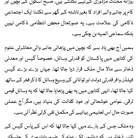
روزانہ محنت مزدوری کےلیے نکلتے ہیں، صبح اسکول کے بچوں اور
کام پر جانے والے افراد کا بغیر ناشتہ کے گھر سے نکلنا ایک اجتماعی
ناکامی کی علامت ہے۔ یہ صورتحال محض انتظامی ناکامی نہیں
بلکہ سماجی المیہ بن چکی ہے۔
ہمیں آج بھی یاد ہے کہ بچپن میں پڑھائی جانے والی معاشرتی علوم
کی کتابوں میں پاکستان کو قدرتی وسائل، خصوصاً گیس اور معدنی
ذخائر سے مالا مال ملک قرار دیا جاتا تھا، جہاں بڑے بڑے گیس
فیلڈز، وافر قدرتی دولت اور توانائی کے وسیع وسائل کا ذکر فخر کے ساتھ
کیا جاتا تھا۔ انہی کتابوں میں یہ بھی پڑھایا جاتا تھا کہ یہ وسائل قومی
ترقی، عوامی خوشحالی اور خود کفالت کی بنیاد ہیں، مگر آج عملی
صورتِ حال اس تعلیمی بیانیے کی مکمل نفی کرتی نظر آتی ہے۔
وہ ملک جس کے بارے میں کہا جاتا تھا کہ اس کے پاس گیس کے
اتنے ذخائر ہیں کہ دہائیوں تک عوام کی ضروریات پوری کی جاسکتی