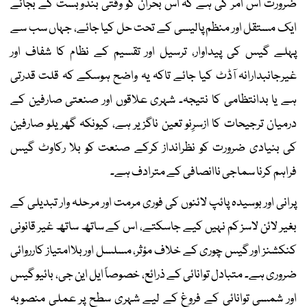
ضرورت اس امر کی ہے کہ اس بحران کو وقتی بندوبست کے بجائے
ایک مستقل اور منظم پالیسی کے تحت حل کیا جائے، جہاں سب سے
پہلے گیس کی پیداوار، ترسیل اور تقسیم کے نظام کا شفاف اور
غیرجانبدارانہ آڈٹ کیا جائے تاکہ یہ واضح ہوسکے کہ قلت قدرتی
ہے یا بدانتظامی کا نتیجہ۔ شہری علاقوں اور صنعتی صارفین کے
درمیان ترجیحات کا ازسرِنو تعین ناگزیر ہے، کیونکہ گھریلو صارفین
کی بنیادی ضرورت کو نظرانداز کرکے صنعت کو بلا رکاوٹ گیس
فراہم کرنا سماجی ناانصافی کے مترادف ہے۔
پرانی اور بوسیدہ پائپ لائنوں کی فوری مرمت اور مرحلہ وار تبدیلی کے
بغیر لائن لاسز کم نہیں کیے جاسکتے، اس کے ساتھ ساتھ غیر قانونی
کنکشنز اور گیس چوری کے خلاف مؤثر، مسلسل اور بلاامتیاز کارروائی
ضروری ہے۔ متبادل توانائی کے ذرائع، خصوصاً ایل این جی، بائیو گیس
اور شمسی توانائی کے فروغ کے لیے شہری سطح پر عملی منصوبہ