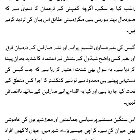
راغب کیا جا سکے۔ اگرچہ کمپنی کے ترجمان کا دعویٰ ہے کہ
صورتحال بہتر ہو رہی ہے، مگر زمینی حقائق اس بیان کی تردید کرتے
ہیں۔
گیس کی غیر مساوی تقسیم، پرانے اور نئے صارفین کے درمیان فرق،
اور بغیر کسی واضح شیڈول کے بندش نے اعتماد کا شدید بحران پیدا
کر دیا ہے۔ یہ سوال بھی شدت اختیار کر رہا ہے کہ جب گیس کی
دستیابی پہلے ہی محدود ہے تو نئے کنکشنز کا اجرا کس منطق کے
تحت کیا جا رہا ہے، اور کیا یہ اقدام پرانے صارفین کے ساتھ ناانصافی
نہیں۔
اس سنگین مسئلے پر سیاسی جماعتوں اور معزز شہریوں کی خاموشی
بھی حیران کن ہے۔ کراچی جیسے بڑے شہر میں، جہاں لاکھوں افراد