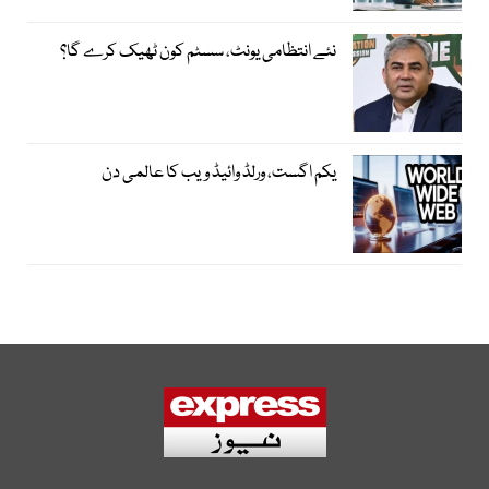
نئے انتظامی یونٹ، سسٹم کون ٹھیک کرے گا؟
یکم اگست، ورلڈ وائیڈ ویب کا عالمی دن