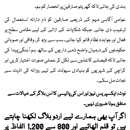
بندی کی جائے تاکہ گھریلو صارفین پر انحصار کم ہو۔
عوامی آگاہی مہم کے ذریعے صارفین کو ذم دارانہ استعمال کی
ترغیب دی جائے، جبکہ شکایات کے ازالے کے لیے مقامی سطح پر
فعال اور جوابدہ نظام قائم کیا جائے۔ سب سے بڑھ کر، وفاقی اور صوبائی
حکومتوں کے درمیان واضح ذمے داریوں کے ساتھ ہم آہنگی پیدا کی
جائے تاکہ فیصلے کاغذوں سے نکل کر عملی صورت اختیار کریں اور
کراچی کے شہریوں کو بنیادی سہولت کے لیے روزانہ کی اذیت سے
نجات مل سکے۔
نوٹ: ایکسپریس نیوز اور اس کی پالیسی کا اس بلاگر کے خیالات سے
متفق ہونا ضروری نہیں۔
اگر آپ بھی ہمارے لیے اردو بلاگ لکھنا چاہتے
ہیں تو قلم اٹھائیے اور 800 سے 1,200 الفاظ پر