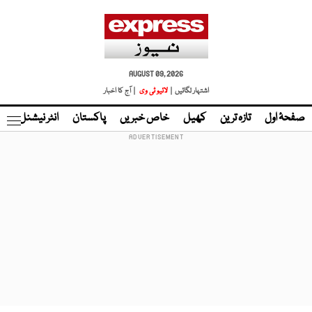
AUGUST 09, 2026
اشتہار لگائیں |
لائیو ٹی وی
| آج کا اخبار
صفحۂ اول
تازہ ترین
کھیل
خاص خبریں
پاکستان
انٹر نیشنل
ٹا