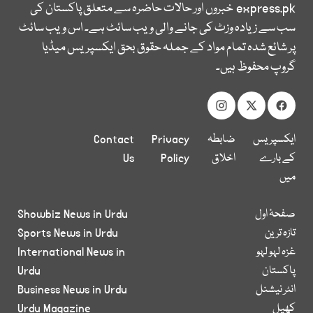
express.pk
خبروں اور حالات حاضرہ سے متعلق پاکستان کی
سب سے زیادہ وزٹ کی جانے والی ویب سائٹ ہے۔ اس ویب سائٹ
پر شائع شدہ تمام مواد کے جملہ حقوق بحق ایکسپریس میڈیا
گروپ محفوظ ہیں۔
ایکسپریس
ضابطہ
Privacy
Contact
کے بارے
اخلاق
Policy
Us
میں
صفحۂ اول
Showbiz News in Urdu
تازہ ترین
Sports News in Urdu
غزہ لہو لہو
International News in
پاکستان
Urdu
انٹر نیشنل
Business News in Urdu
کھیل
Urdu Magazine