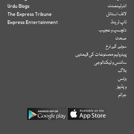
انٹرٹینمنٹ
Urdu Blogs
لائف اسٹائل
The Express Tribune
ٹاپ ٹرینڈ
Express Entertainment
دلچسپ و عجیب
صحت
سونے کے نرخ
پیٹرولیم مصنوعات کی قیمتیں
سائنس و ٹیکنالوجی
بلاگ
بزنس
ویڈیوز
جرائم