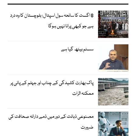
8 اگست کا سانحہ سول اسپتال: بلوچستان کا وہ درد
ہے جو کبھی پرانا نہیں ہوگا
سسٹم بیٹھ گیا ہے
پاک بھارت کشیدگی کے چناب اور جہلم کے پانی پر
ممکنہ اثرات
مصنوعی ذہانت کے دور میں ذمے دارانہ صحافت کی
ضرورت