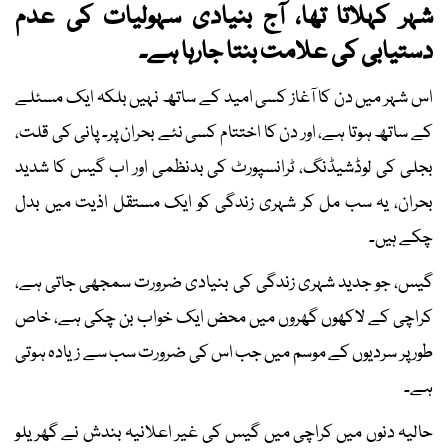
شہر کہلاتا تھا، آج بنیادی سہولیات کی عدم
دستیابی کی علامت بنتا جارہا ہے۔
اس شہر میں دن کا آغاز کسی امید کے ساتھ نہیں بلکہ ایک مسئلے
کے ساتھ ہوتا ہے، اور دن کا اختتام کسی نئے بحران پر۔ پانی کی قلت،
بجلی کی لوڈشیڈنگ، ٹرانسپورٹ کی بدنظمی اور اب گیس کا شدید
بحران، یہ سب مل کر شہری زندگی کو ایک مستقل اذیت میں بدل
چکے ہیں۔
گیس، جو جدید شہری زندگی کی بنیادی ضرورت سمجھی جاتی ہے،
کراچی کے لاکھوں گھروں میں محض ایک خواب بن چکی ہے، خاص
طور پر سردیوں کے موسم میں جب اس کی ضرورت سب سے زیادہ ہوتی
ہے۔
حالیہ دنوں میں کراچی میں گیس کی غیر اعلانیہ بندش نے گھریلو