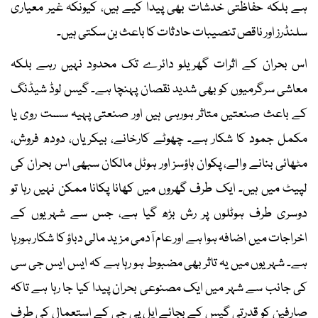
ہے بلکہ حفاظتی خدشات بھی پیدا کیے ہیں، کیونکہ غیر معیاری
سلنڈرز اور ناقص تنصیبات حادثات کا باعث بن سکتی ہیں۔
اس بحران کے اثرات گھریلو دائرے تک محدود نہیں رہے بلکہ
معاشی سرگرمیوں کو بھی شدید نقصان پہنچا ہے۔ گیس لوڈ شیڈنگ
کے باعث صنعتیں متاثر ہورہی ہیں اور صنعتی پہیہ سست روی یا
مکمل جمود کا شکار ہے۔ چھوٹے کارخانے، بیکریاں، دودھ فروش،
مٹھائی بنانے والے، پکوان ہاؤسز اور ہوٹل مالکان سبھی اس بحران کی
لپیٹ میں ہیں۔ ایک طرف گھروں میں کھانا پکانا ممکن نہیں رہا تو
دوسری طرف ہوٹلوں پر رش بڑھ گیا ہے، جس سے شہریوں کے
اخراجات میں اضافہ ہوا ہے اور عام آدمی مزید مالی دباؤ کا شکار ہورہا
ہے۔ شہریوں میں یہ تاثر بھی مضبوط ہو رہا ہے کہ ایس ایس جی سی
کی جانب سے شہر میں ایک مصنوعی بحران پیدا کیا جا رہا ہے تاکہ
صارفین کو قدرتی گیس کے بجائے ایل پی جی کے استعمال کی طرف