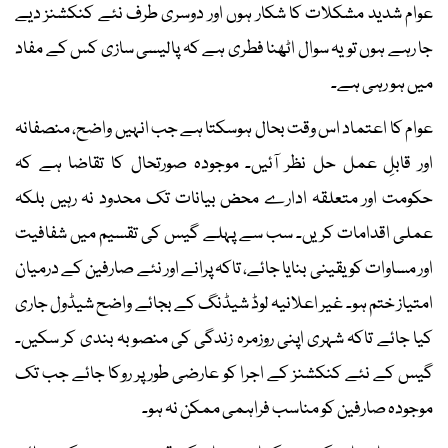
عوام شدید مشکلات کا شکار ہوں اور دوسری طرف نئے کنکشنز دیے
جا رہے ہوں تو یہ سوال اٹھنا فطری ہے کہ پالیسی سازی کس کے مفاد
میں ہو رہی ہے۔
عوام کا اعتماد اس وقت بحال ہوسکتا ہے جب انہیں واضح، منصفانہ
اور قابلِ عمل حل نظر آئیں۔ موجودہ صورتحال کا تقاضا ہے کہ
حکومت اور متعلقہ ادارے محض بیانات تک محدود نہ رہیں بلکہ
عملی اقدامات کریں۔ سب سے پہلے گیس کی تقسیم میں شفافیت
اور مساوات کو یقینی بنایا جائے، تاکہ پرانے اور نئے صارفین کے درمیان
امتیاز ختم ہو۔ غیر اعلانیہ لوڈ شیڈنگ کے بجائے واضح شیڈول جاری
کیا جائے تاکہ شہری اپنی روزمرہ زندگی کی منصوبہ بندی کر سکیں۔
گیس کے نئے کنکشنز کے اجرا کو عارضی طور پر روکا جائے جب تک
موجودہ صارفین کو مناسب فراہمی ممکن نہ ہو۔