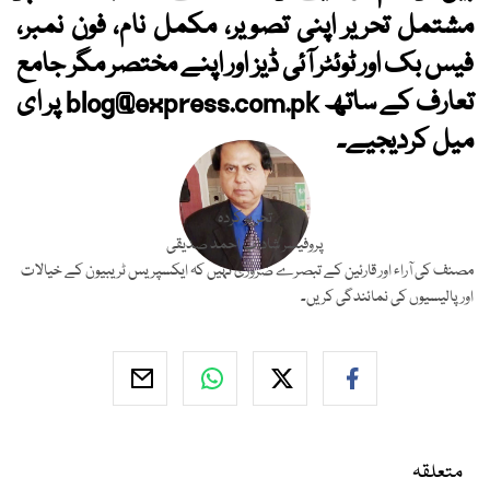
مشتمل تحریر اپنی تصویر، مکمل نام، فون نمبر،
فیس بک اور ٹوئٹر آئی ڈیز اور اپنے مختصر مگر جامع
تعارف کے ساتھ
blog@express.com.pk
پر ای
میل کردیجیے۔
تحریر کردہ
پروفیسر شاداب احمد صدیقی
مصنف کی آراء اور قارئین کے تبصرے ضروری نہیں کہ ایکسپریس ٹریبیون کے خیالات
اور پالیسیوں کی نمائندگی کریں۔
متعلقہ