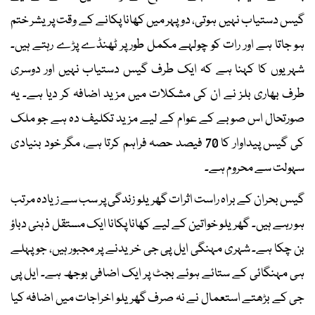
گیس دستیاب نہیں ہوتی، دوپہر میں کھانا پکانے کے وقت پریشر ختم
ہو جاتا ہے اور رات کو چولہے مکمل طور پر ٹھنڈے پڑے رہتے ہیں۔
شہریوں کا کہنا ہے کہ ایک طرف گیس دستیاب نہیں اور دوسری
طرف بھاری بلز نے ان کی مشکلات میں مزید اضافہ کر دیا ہے۔ یہ
صورتحال اس صوبے کے عوام کے لیے مزید تکلیف دہ ہے جو ملک
کی گیس پیداوار کا 70 فیصد حصہ فراہم کرتا ہے، مگر خود بنیادی
سہولت سے محروم ہے۔
گیس بحران کے براہ راست اثرات گھریلو زندگی پر سب سے زیادہ مرتب
ہو رہے ہیں۔ گھریلو خواتین کے لیے کھانا پکانا ایک مستقل ذہنی دباؤ
بن چکا ہے۔ شہری مہنگی ایل پی جی خریدنے پر مجبور ہیں، جو پہلے
ہی مہنگائی کے ستائے ہوئے بجٹ پر ایک اضافی بوجھ ہے۔ ایل پی
جی کے بڑھتے استعمال نے نہ صرف گھریلو اخراجات میں اضافہ کیا