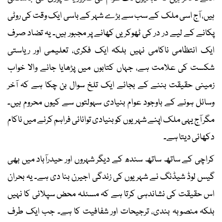
ہیں، آج اسی ملک کے سب سے بڑے شہر کے باسی ایک وقت کی روٹی
پکانے کے لیے در در کی ٹھوکریں کھانے پر مجبور ہیں۔ یہ تضاد صرف
ایک انتظامی ناکامی نہیں بلکہ ایک فکری، تعلیمی اور ریاستی
شکست کی علامت ہے، جہاں کتابوں میں پڑھایا جانے والا خواب
زمینی حقیقت بننے کے بجائے ایک تلخ سوال بن چکا ہے کہ آخر
وسائل ہونے کے باوجود عوام بنیادی سہولتوں سے کیوں محروم ہیں۔
مگر آج یہی ملک اپنے شہریوں کو بنیادی توانائی فراہم کرنے میں ناکام
دکھائی دیتا ہے۔
کراچی کے ساتھ ساتھ سندھ کے دیگر شہروں اور حیدرآباد میں بھی
گیس لوڈ شیڈنگ نے شہریوں کی زندگی اجیرن بنا دی ہے۔ یہ بحران
اس حقیقت کی نشاندہی کرتا ہے کہ مسئلہ محض سپلائی کا نہیں
بلکہ منصوبہ بندی، ترجیحات اور شفافیت کا ہے۔ جب ایک طرف