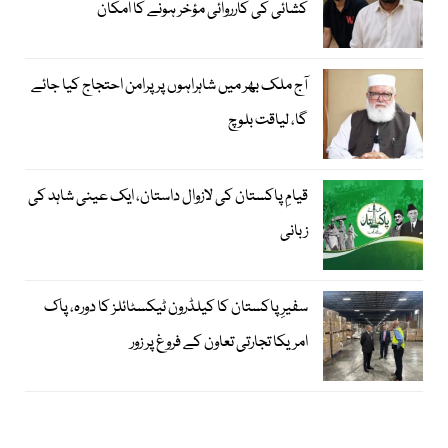
کشائی کی کارروائی مؤخر ہونے کا امکان
آج ملک بھر میں شاہراہوں پر پرامن احتجاج کیا جائے
گا، لیاقت بلوچ
قیامِ پاکستان کی لازوال داستان، ایک عینی شاہد کی
زبانی
سفیرِ پاکستان کا کیلڈرون ٹیکسٹائلز کا دورہ، پاک
امریکا تجارتی تعاون کے فروغ پر زور