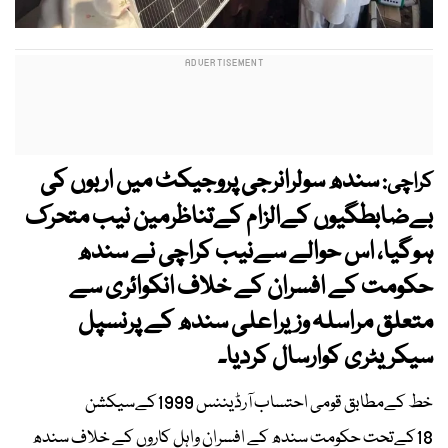
سندھ سولرانرجی پروجیکٹ میں اربوں کی
کراچی:
بےضابطگیوں کےالزام کےتناظرمین نیب متحرک
ہوگیا، اس حوالے سےنیب کراچی نے سندھ
حکومت کے افسران کے خلاف انکوائری سے
متعلق مراسلہ وزیراعلی سندھ کے پرنسپل
سیکریٹری کوارسال کردیا۔
خط کےمطابق قومی احتساب آرڈیننس 1999کےسیکشن
18کےتحت حکومت سندھ کے افسران واہل کاروں کے خلاف سندھ