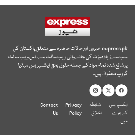
express.pk
خبروں اور حالات حاضرہ سے متعلق پاکستان کی
سب سے زیادہ وزٹ کی جانے والی ویب سائٹ ہے۔ اس ویب سائٹ
پر شائع شدہ تمام مواد کے جملہ حقوق بحق ایکسپریس میڈیا
گروپ محفوظ ہیں۔
ایکسپریس
ضابطہ
Privacy
Contact
کے بارے
اخلاق
Policy
Us
میں