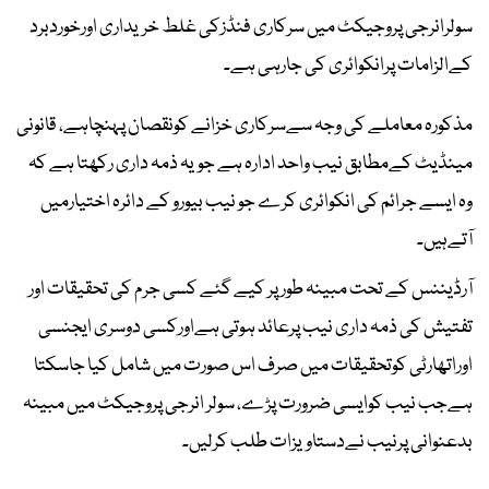
سولرانرجی پروجیکٹ میں سرکاری فنڈزکی غلط خریداری اورخوردبرد
کےالزامات پرانکوائری کی جارہی ہے۔
مذکورہ معاملے کی وجہ سےسرکاری خزانے کونقصان پہنچاہے، قانونی
مینڈیٹ کےمطابق نیب واحد ادارہ ہے جویہ ذمہ داری رکھتا ہے کہ
وہ ایسے جرائم کی انکوائری کرے جو نیب بیورو کے دائرہ اختیارمیں
آتےہیں۔
آرڈیننس کے تحت مبینہ طور پر کیے گئے کسی جرم کی تحقیقات اور
تفتیش کی ذمہ داری نیب پرعائد ہوتی ہےاورکسی دوسری ایجنسی
اوراتھارٹی کوتحقیقات میں صرف اس صورت میں شامل کیا جاسکتا
ہےجب نیب کوایسی ضرورت پڑے، سولر انرجی پروجیکٹ میں مبینہ
بدعنوانی پرنیب نےدستاویزات طلب کرلیں۔