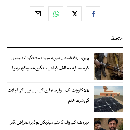
متعلقہ
چین نے افغانستان میں موجود دہشتگرد تنظیموں
کو ہمسایہ ممالک کیلئے سنگین خطرہ قرار دیدیا
25 کلوواٹ تک سولر صارفین کے لیے نیپرا کی اجازت
کی شرط ختم
میر رضا کے والد کا نئے میڈیکل بورڈ پر اعتراض، قبر