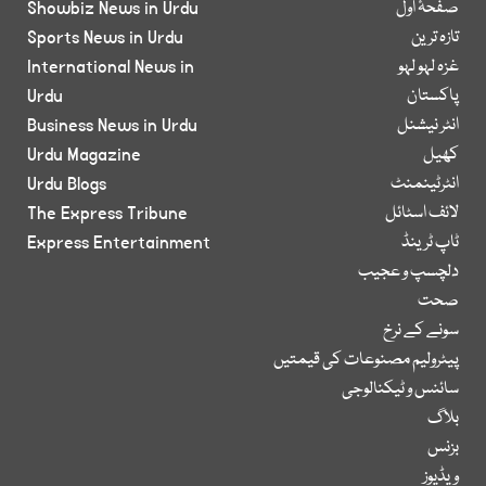
صفحۂ اول
Showbiz News in Urdu
تازہ ترین
Sports News in Urdu
غزہ لہو لہو
International News in
پاکستان
Urdu
انٹر نیشنل
Business News in Urdu
کھیل
Urdu Magazine
انٹرٹینمنٹ
Urdu Blogs
لائف اسٹائل
The Express Tribune
ٹاپ ٹرینڈ
Express Entertainment
دلچسپ و عجیب
صحت
سونے کے نرخ
پیٹرولیم مصنوعات کی قیمتیں
سائنس و ٹیکنالوجی
بلاگ
بزنس
ویڈیوز