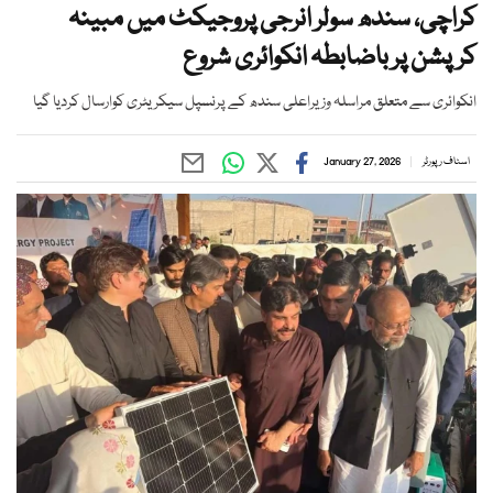
کراچی، سندھ سولر انرجی پروجیکٹ میں مبینہ
کرپشن پر باضابطہ انکوائری شروع
انکوائری سے متعلق مراسلہ وزیراعلی سندھ کے پرنسپل سیکریٹری کوارسال کردیا گیا
اسٹاف رپورٹر
January 27, 2026