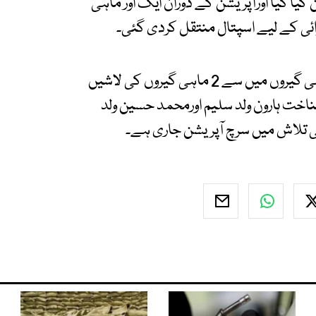
یا گیا اورآپریشن کے دوران ایک اور ماہی
ائی کے لیے اسپتال منتقل کردی گئی۔
ترجمان ایدھی فاؤنڈیشن کے مطابق اب تک چار ماہی گیروں میں سے 2 ماہی گیروں کی لاشیں
ناخت ہارون ولد سلیم اورمحمد حسین ولد