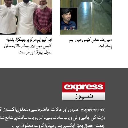
میر رضا علی کیس میں اہم
ایم کیو ایم مرکز پر جھگڑا، بلدیہ
پیشرفت
کیس میں بری ہونے والا رحمان
عرف بھولا زیر حراست
express.pk
خبروں اور حالات حاضرہ سے متعلق پاکستان 
وزٹ کی جانے والی ویب سائٹ ہے۔ اس ویب سائٹ پر شائع شدہ
جملہ حقوق بحق ایکسپریس میڈیا گروپ محفوظ ہیں۔