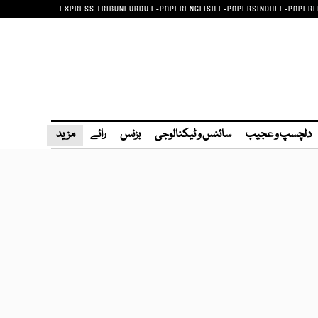
EXPRESS TRIBUNE
URDU E-PAPER
ENGLISH E-PAPER
SINDHI E-PAPER
L
دلچسپ و عجیب
سائنس و ٹیکنالوجی
بزنس
رائے
مزید