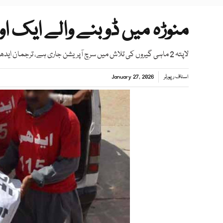
منوڑہ میں ڈوبنے والے ایک او
لاپتہ 2 ماہی گیروں کی تلاش میں سرچ آپریشن جاری ہے، ترجمان ایدھی فاؤنڈیشن
اسٹاف رپورٹر
January 27, 2026