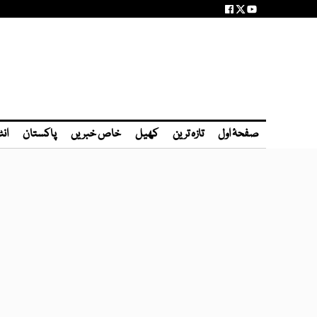
صفحۂ اول
تازہ ترین
کھیل
خاص خبریں
پاکستان
انٹ