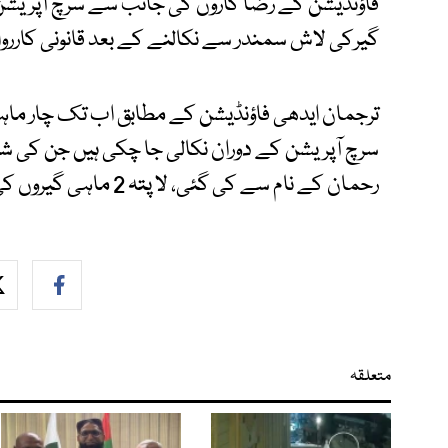
فاؤنڈیشن کے رضا کاروں کی جانب سے سرچ آپریشن ک
گیرکی لاش سمندر سے نکالنے کے بعد قانونی کاررو
سرچ آپریشن کے دوران نکالی جا چکی ہیں جن کی ش
رحمان کے نام سے کی گئی، لا پتہ 2 ماہی گیروں کی تلاش میں سرچ آپریشن جاری ہے۔
متعلقہ