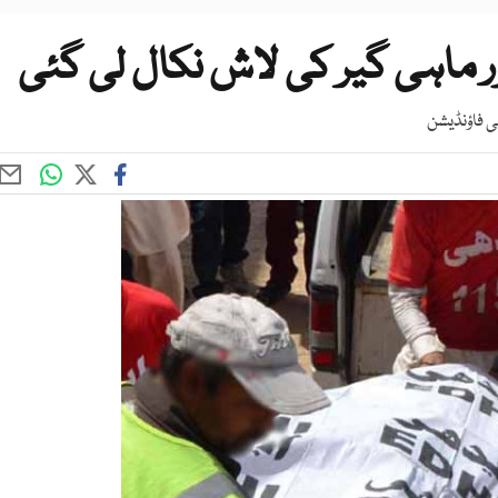
ر ماہی گیر کی لاش نکال لی گئی