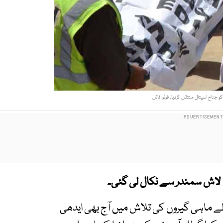
 جناح اسپتال منتقل کردیا۔ فوٹو: فائل
ی لاش سمندر سے نکال لی گئی۔
ے ماہی گیروں کی تلاش میں آج بھی ایدھی