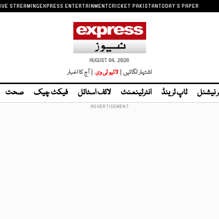
IVE STREAMING
EXPRESS ENTERTAINMENT
CRICKET PAKISTAN
TODAY'S PAPER
AUGUST 04, 2026
اشتہار لگائیں |
لائیو ٹی وی
| آج کا اخبار
ر نیشنل
ٹاپ ٹرینڈ
انٹرٹینمنٹ
لائف اسٹائل
فیکٹ چیک
صحت