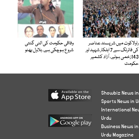
راولاکوٹ میں شرپسند عناصر
وفاقی حکومت کی الٹی گنتی
کی فائرنگ سے 7 اہلکار شہید اور
شروع ہوچکی ہے، بلاول بھٹو
143زخمی ہوئے، آزاد کشمیر
حکومت
Showbiz News in
Sports News in U
International Ne
Urdu
Business News in
Urdu Magazine