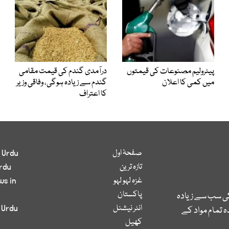
پیٹرولیم مصنوعات کی قیمتوں
درآمدی گندم کی قیمت مقامی
میں کمی کا اعلان
گندم سے زیادہ ہوگی، وفاقی وزیر
کا اعتراف
صفحۂ اول
 Urdu
تازہ ترین
rdu
غزہ لہو لہو
ws in
پاکستان
کی سب سے زیادہ
انٹر نیشنل
 Urdu
 تمام مواد کے
کھیل