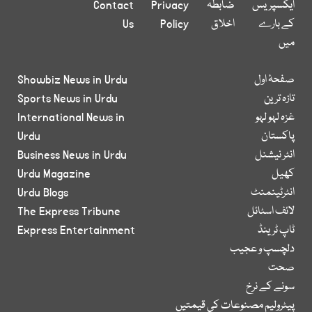
ایکسپریس
ضابطہ
Privacy
Contact
کے بارے
اخلاق
Policy
Us
میں
صفحۂ اول
Showbiz News in Urdu
تازہ ترین
Sports News in Urdu
غزہ لہو لہو
International News in
پاکستان
Urdu
انٹر نیشنل
Business News in Urdu
کھیل
Urdu Magazine
انٹرٹینمنٹ
Urdu Blogs
لائف اسٹائل
The Express Tribune
ٹاپ ٹرینڈ
Express Entertainment
دلچسپ و عجیب
صحت
سونے کے نرخ
پیٹرولیم مصنوعات کی قیمتیں