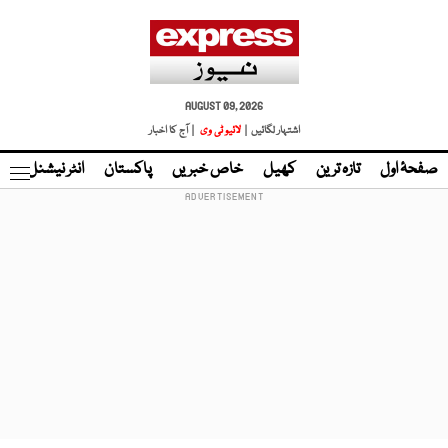
AUGUST 09, 2026
اشتہار لگائیں |
لائیو ٹی وی
| آج کا اخبار
صفحۂ اول
تازہ ترین
کھیل
خاص خبریں
پاکستان
انٹر نیشنل
ٹا