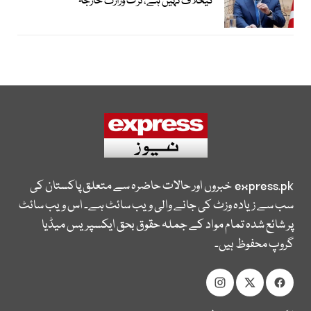
کیخلاف نہیں ہے، ترک وزارت خارجہ
express.pk
خبروں اور حالات حاضرہ سے متعلق پاکستان کی
سب سے زیادہ وزٹ کی جانے والی ویب سائٹ ہے۔ اس ویب سائٹ
پر شائع شدہ تمام مواد کے جملہ حقوق بحق ایکسپریس میڈیا
گروپ محفوظ ہیں۔