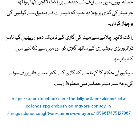
حملہ آوروں میں سے ایک نے کندھے پر راکٹ لانچر رکھا ہوا تھا
جو میئر کی گاڑی پر چلادیا جب کہ دوسرے نے بندوق سے گولیوں کی
بوچھاڑ کردی۔
راکٹ لانچر چلانے سے میئر کی گاڑی کے نزدیک دھواں پھیل گیا تاہم
ڈرائیور بڑی ہوشیاری کے ساتھ گاڑی کو اس میں سے نکالنے میں
کامیاب رہا۔
سیکیورٹی حکام کا کہنا ہے کہ گاڑی کے بکتر بند اور فائر پروف ہونے
کی وجہ سے میئر حملے میں محفوظ رہے۔
https://www.facebook.com/thedailynetizen/videos/cctv-
catches-rpg-ambush-on-mayors-convoy-in-
maguindanaocaught-on-camera-a-mayors/1956017475127807/