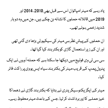
یاد رہے کہ میئر امپاتوان اس سے قبل بھی 2010، 2014 اور
2019 میں قاتلانہ حملوں کا نشانہ بن چکے ہیں۔ جن میں وہ دو بار
شدید زخمی ہوئے تھے۔
ان حملوں کے پیش نظر ہی میئر کی سیکیورٹی بڑھا دی گئی تھی
اور ان کے زیر استعمال گاڑی کو بکتر بند کیا گیا تھا۔
سی سی ٹی وی فوٹیج میں دیکھا جا سکتا ہے کہ حملہ آوروں نے ایک
پٹرول پمپ کے قریب میئر کی بکتر بند سیاہ ایس یو وی پر راکٹ فائر
کیا۔
میئر کے ایگزیکٹو سیکریٹری نے بتایا کہ بکتر بند گاڑی نے دھماکا
خیز حملے کا زور برداشت کر لیا، جس کے باعث میئر محفوظ رہے۔