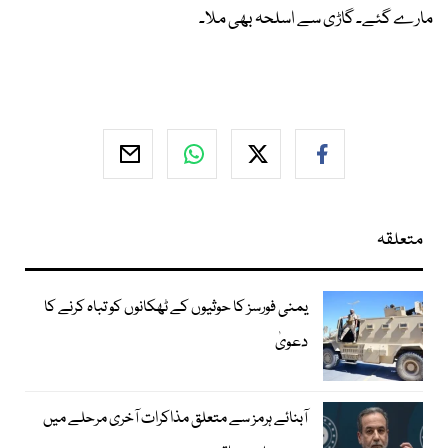
مارے گئے۔ گاڑی سے اسلحہ بھی ملا۔
متعلقہ
یمنی فورسز کا حوثیوں کے ٹھکانوں کو تباہ کرنے کا
دعویٰ
آبنائے ہرمز سے متعلق مذاکرات آخری مرحلے میں