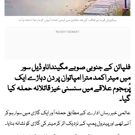
سیکیورٹی فورسز نے تعاقب کے بعد مقابلے میں تینوں حملہ آوروں کو مار دیا؛ اسلحہ برآمد
فلپائن کے جنوبی صوبے مگینداناو ڈیل سور
میں میئر اکمد مترا امپاتوان پر دن دہاڑے ایک
پُرہجوم علاقے میں سنسنی خیز قاتلانہ حملہ کیا
گیا۔
عالمی خبر رساں ادارے کے مطابق حملہ آور ایک گاڑی میں سوار ہوکر
آئے تھے اور پیٹرول پمپ کے نزدیک اتر کر میئر کی گاڑی کو نشانہ بنایا۔