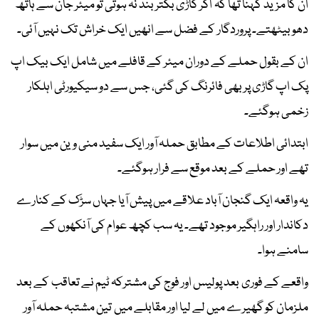
ان کا مزید کہنا تھا کہ اگر گاڑی بکتر بند نہ ہوتی تو میئر جان سے ہاتھ
دھو بیٹھتے۔ پروردگار کے فضل سے انھیں ایک خراش تک نہیں آئی۔
ان کے بقول حملے کے دوران میئر کے قافلے میں شامل ایک بیک اپ
پک اپ گاڑی پر بھی فائرنگ کی گئی، جس سے دو سیکیورٹی اہلکار
زخمی ہوگئے۔
ابتدائی اطلاعات کے مطابق حملہ آور ایک سفید منی وین میں سوار
تھے اور حملے کے بعد موقع سے فرار ہوگئے۔
یہ واقعہ ایک گنجان آباد علاقے میں پیش آیا جہاں سڑک کے کنارے
دکاندار اور راہگیر موجود تھے۔ یہ سب کچھ عوام کی آنکھوں کے
سامنے ہوا۔
واقعے کے فوری بعد پولیس اور فوج کی مشترکہ ٹیم نے تعاقب کے بعد
ملزمان کو گھیرے میں لے لیا اور مقابلے میں تین مشتبہ حملہ آور