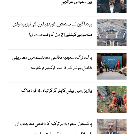
ہیں، عباس عراقچی
پینٹاگون نے صنعتوں کو ہتھیاروں کی تیز پیداواری
منصوبے کیلئے 21 دن کا وقت دے دیا
پاک، ترک، سعودیہ دفاعی معاہدے میں مصر بھی
شامل ہونے کے قریب، ترک وزیر خارجہ
برازیل میں ہیلی کاپٹر گر کر تباہ، 4 افراد ہلاک
پاکستان، سعودیہ اور ترکیہ کا دفاعی معاہدہ ایران