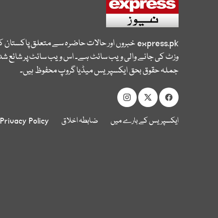
express.pk
خبروں اور حالات حاضرہ سے متعلق پاکستان 
وزٹ کی جانے والی ویب سائٹ ہے۔ اس ویب سائٹ پر شائع شدہ
جملہ حقوق بحق ایکسپریس میڈیا گروپ محفوظ ہیں۔
ایکسپریس کے بارے میں
ضابطہ اخلاق
Privacy Policy