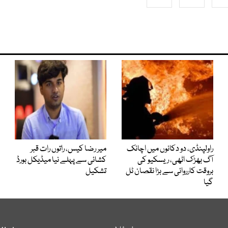
راولپنڈی، دو دکانوں میں اچانک
میر رضا کیس، راتوں رات قبر
آگ بھڑک اٹھی، ریسکیو کی
کشائی سے پہلے نیا میڈیکل بورڈ
بروقت کارروائی سے بڑا نقصان ٹل
تشکیل
گیا