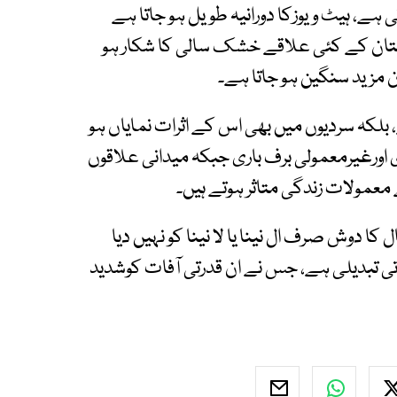
ہے، ہیٹ ویوزکا دورانیہ طویل ہو جاتا ہے
چستان کے کئی علاقے خشک سالی کا شکار ہو
ان مزید سنگین ہو جاتا ہے۔
 بلکہ سردیوں میں بھی اس کے اثرات نمایاں ہو
اورغیرمعمولی برف باری جبکہ میدانی علاقوں
معمولات زندگی متاثر ہوتے ہیں۔
 دوش صرف ال نینا یا لا نینا کو نہیں دیا
 تبدیلی ہے، جس نے ان قدرتی آفات کوشدید