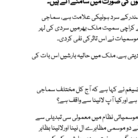
وں کی صورت میں سامنے آتے ہیں۔
 سمندرکے سرد ہونیکی علامت ہے، سماجی
نے کراچی سمیت ملک بھرمیں سردی کی لہر
ہ موسمیات نے اس تاثرکی نفی کردی۔
 دیتی ہے، ملک میں حالیہ بارشیں اس بات کی
رضیغم نے کہا ہے کہ آج کل مختلف سماجی
ے اورکیا آپ لانینا سے واقف ہے؟
وسمیاتی نظام میں معمولی سی تبدیلی سے
لے دو موسمی مظاہرے ال نینا اورلانینا بظاہر