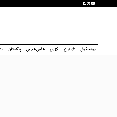
صفحۂ اول
تازہ ترین
کھیل
خاص خبریں
پاکستان
انٹ