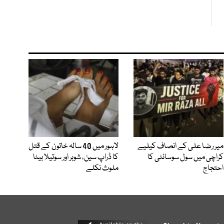
میر رضا علی کے انصاف کیلیے
لاہور میں 40 سالہ خاتون کے قتل
کراچی میں سول سوسائٹی کا
کا ڈراپ سین، شوہر اور سوتیلا بیٹا
احتجاج
ملوث نکلے