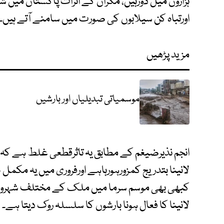
ہزاروں میل دورہیں، مگران کے اثرات پاکستان میں
اورتباہ کن سیلابوں کی صورت میں سامنے آتے ہیں۔
مزید پڑھیں
موسمیاتی تبدیلیاں اور بارشیں
انجم نذیرضیغم کے مطابق یہ تاثرقطعی غلط ہے کہ
لانینا بتدریج کمزورہورہاہے اورفروری میں یہ مکمل طور
کبھی بھی موسم سرما میں ملک کے مختلف شہروں م
لانینا کا فعال ہونا بارشوں کا سلسلہ روک دیتا ہے۔