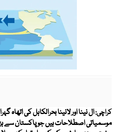
ال نینا اور لانینا بحرالکاہل کی اتھاہ 
کراچی:
موسمیاتی اصطلاحات ہیں جو پاکستان سے ہزا