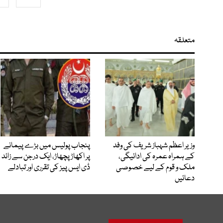
متعلقہ
وزیر اعظم شہباز شریف کی وفد
پنجاب پولیس میں بڑے پیمانے
کے ہمراہ عمرہ کی ادائیگی،
پر اکھاڑ پچھاڑ، ایک درجن سے زائد
ملک و قوم کے لیے خصوصی
ڈی ایس پیز کی تقرری اور تبادلے
دعائیں