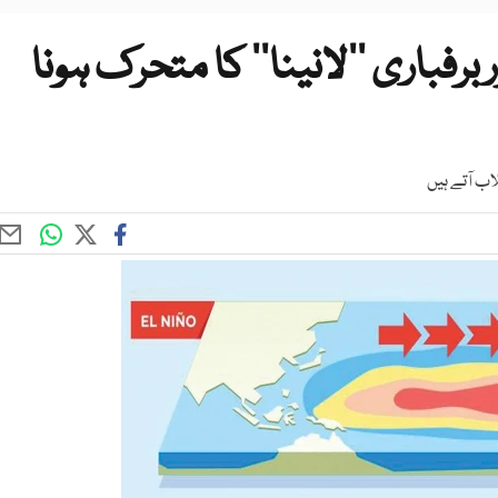
رفباری ’’لانینا‘‘ کا متحرک ہونا
ب آتے ہیں