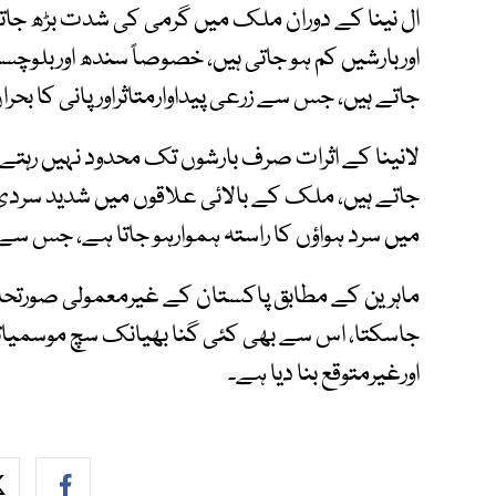
ال نینا کے دوران ملک میں گرمی کی شدت بڑھ جاتی 
اوربارشیں کم ہو جاتی ہیں، خصوصاً سندھ اوربلو
جاتے ہیں، جس سے زرعی پیداوارمتاثراورپانی کا بحر
لانینا کے اثرات صرف بارشوں تک محدود نہیں رہتے،
جاتے ہیں، ملک کے بالائی علاقوں میں شدید سردی 
میں سرد ہواؤں کا راستہ ہموارہو جاتا ہے، جس سے 
ماہرین کے مطابق پاکستان کے غیرمعمولی صورتحال کا
جاسکتا، اس سے بھی کئی گنا بھیانک سچ موسمیاتی
اورغیرمتوقع بنا دیا ہے۔