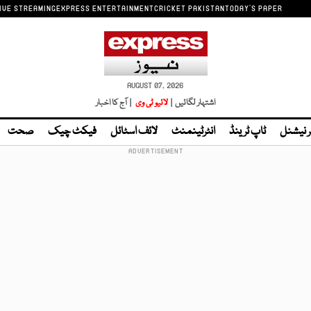
IVE STREAMING
EXPRESS ENTERTAINMENT
CRICKET PAKISTAN
TODAY'S PAPER
AUGUST 07, 2026
اشتہار لگائیں |
لائیو ٹی وی
| آج کا اخبار
ر نیشنل
ٹاپ ٹرینڈ
انٹرٹینمنٹ
لائف اسٹائل
فیکٹ چیک
صحت