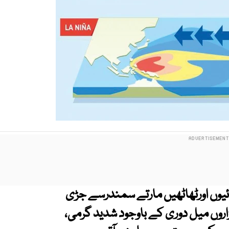
گہرائیوں اورٹھاٹھیں مارتے سمندرسے جڑی
روں میل دوری کے باوجود شدید گرمی،