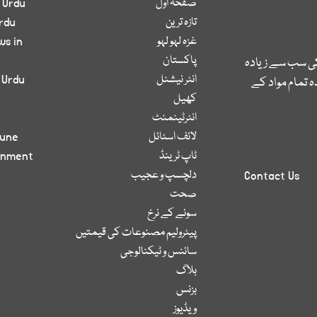
صفحۂ اول
 Urdu
تازہ ترین
rdu
غزہ لہو لہو
ws in
پاکستان
کی سب سے زیادہ
انٹر نیشنل
 Urdu
 تمام مواد کے
کھیل
انٹرٹینمنٹ
لائف اسٹائل
bune
ٹاپ ٹرینڈ
inment
دلچسپ و عجیب
Contact Us
صحت
سونے کے نرخ
پیٹرولیم مصنوعات کی قیمتیں
سائنس و ٹیکنالوجی
بلاگ
بزنس
ویڈیوز