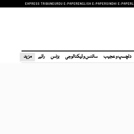
EXPRESS TRIBUNE
URDU E-PAPER
ENGLISH E-PAPER
SINDHI E-PAPER
L
دلچسپ و عجیب
سائنس و ٹیکنالوجی
بزنس
رائے
مزید