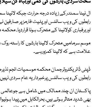
سخت سردی، بارشوں کی کمی اورتباہ کن سیلاب
ال نینا سمندرکے زیادہ درجہ حرارت جبکہ لانینا
رابطوں کی ویب سائٹس اورپلیٹ فارمز پر صارفین 
اوربرفباری کولانینا کے متحرک ہونا قراردیا، محکم
موسم سرمامیں متحرک لالینا بارشوں کا راستہ روک
علامت ہے کہ لالینا کمزورہے۔
ڈپٹی ڈائریکٹروترجمان محکمہ موسمیات انجم نذی
رابطوں کی ویب سائٹس پرخبرداریہ عام سردی نہیں ہ
پاکستان ان چند ممالک میں شامل ہے جوعالمی م
بھی شدید متاثر ہوتے ہیں، بحرالکاہل میں پیدا ہونیوا