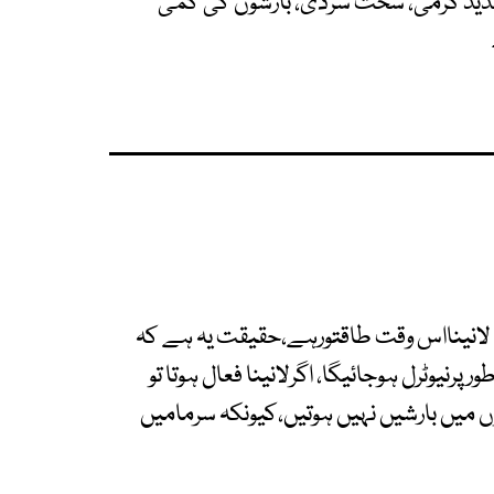
 شدید گرمی، سخت سردی، بارشوں کی کمی
 لانینااس وقت طاقتورہے،حقیقت یہ ہے کہ
پرنیوٹرل ہوجائیگا، اگرلانینا فعال ہوتا تو
یں بارشیں نہیں ہوتیں،کیونکہ سرمامیں