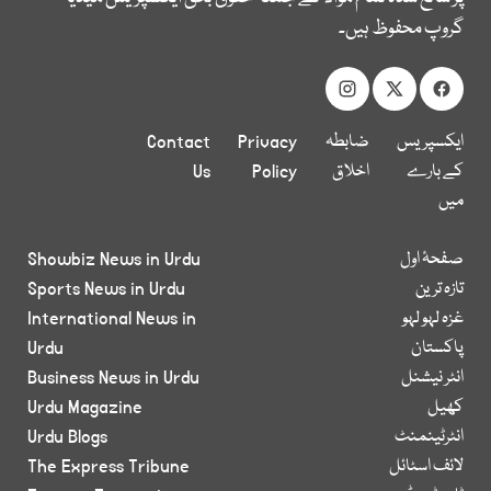
گروپ محفوظ ہیں۔
ایکسپریس
ضابطہ
Privacy
Contact
کے بارے
اخلاق
Policy
Us
میں
صفحۂ اول
Showbiz News in Urdu
تازہ ترین
Sports News in Urdu
غزہ لہو لہو
International News in
پاکستان
Urdu
انٹر نیشنل
Business News in Urdu
کھیل
Urdu Magazine
انٹرٹینمنٹ
Urdu Blogs
لائف اسٹائل
The Express Tribune