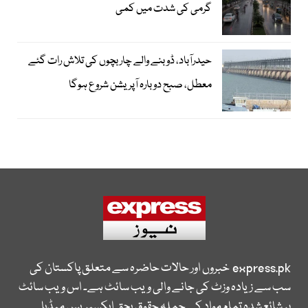
گرمی کی شدت میں کمی
حیدرآباد، ڈوبنے والے چار بچوں کی تلاش رات گئے
معطل، صبح دوبارہ آپریشن شروع ہوگا
express.pk
خبروں اور حالات حاضرہ سے متعلق پاکستان کی
سب سے زیادہ وزٹ کی جانے والی ویب سائٹ ہے۔ اس ویب سائٹ
پر شائع شدہ تمام مواد کے جملہ حقوق بحق ایکسپریس میڈیا