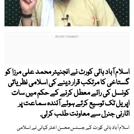
اسلام آباد ہائی کورٹ نے انجنیئر محمد علی مرزا کو
گستاخی کا مرتکب قرار دینے کی اسلامی نظریاتی
کونسل کی رائے معطل کرنے کے حکم میں سات
اپریل تک توسیع کرتے ہوئے آئندہ سماعت پر
اٹارنی جنرل سے معاونت طلب کرلی.
اسلام آباد ہائی کورٹ کے جسٹس محسن اختر کیانی نے اسلامی