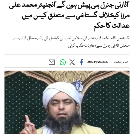
’اٹارنی جنرل ہی پیش ہوں گے‘انجنیئر محمد علی
مرزا کیخلاف گستاخی سے متعلق کیس میں
عدالت کا حکم
گستاخی کا مرتکب قرار دینے کی اسلامی نظریاتی کونسل کی رائے معطل کرنے سے
متعقل اٹارنی جنرل سے معاونت طلب کرلی
فیاض محمود
January 28, 2026