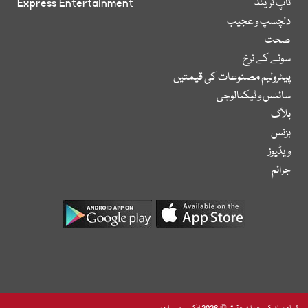
ٹاپ ٹرینڈ
Express Entertainment
دلچسپ و عجیب
صحت
سونے کے نرخ
پیٹرولیم مصنوعات کی قیمتیں
سائنس و ٹیکنالوجی
بلاگ
بزنس
ویڈیوز
جرائم