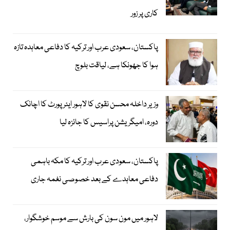
کاری پر زور
پاکستان، سعودی عرب اور ترکیہ کا دفاعی معاہدہ تازہ
ہوا کا جھونکا ہے، لیاقت بلوچ
وزیر داخلہ محسن نقوی کا لاہور ایئر پورٹ کا اچانک
دورہ، امیگریشن پراسیس کا جائزہ لیا
پاکستان، سعودی عرب اور ترکیہ کا مکہ باہمی
دفاعی معاہدے کے بعد خصوصی نغمہ جاری
لاہور میں مون سون کی بارش سے موسم خوشگوار،