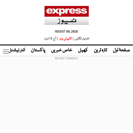
AUGUST 09, 2026
اشتہار لگائیں |
لائیو ٹی وی
| آج کا اخبار
صفحۂ اول
تازہ ترین
کھیل
خاص خبریں
پاکستان
انٹر نیشنل
ٹا