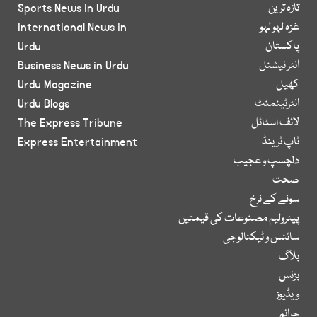
تازہ ترین
Sports News in Urdu
غزہ لہو لہو
International News in
پاکستان
Urdu
انٹر نیشنل
Business News in Urdu
کھیل
Urdu Magazine
انٹرٹینمنٹ
Urdu Blogs
لائف اسٹائل
The Express Tribune
ٹاپ ٹرینڈ
Express Entertainment
دلچسپ و عجیب
صحت
سونے کے نرخ
پیٹرولیم مصنوعات کی قیمتیں
سائنس و ٹیکنالوجی
بلاگ
بزنس
ویڈیوز
جرائم