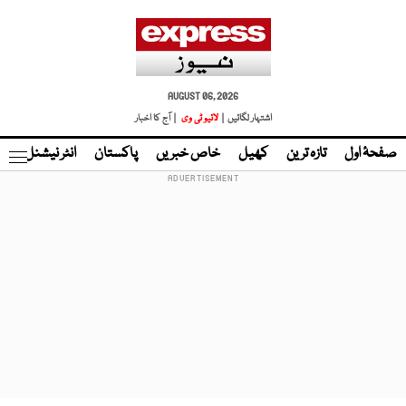
AUGUST 06, 2026
اشتہار لگائیں |
لائیو ٹی وی
| آج کا اخبار
صفحۂ اول
تازہ ترین
کھیل
خاص خبریں
پاکستان
انٹر نیشنل
ٹا