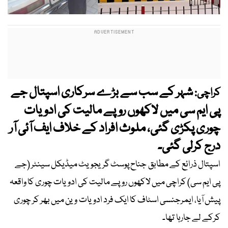
شہر کے سب سے بڑے سرکاری اسپتال جے
کراچی:
پی ایم سی میں لاکھوں روپے مالیت کی ادویات
چوری پکڑی گئی، ملوث افراد کے خلاف ایف آئی آر
درج کرلی گئی۔
اسپتال ذرائع کے مطابق جناح پوسٹ گریجویٹ میڈیکل سینٹر (جے
پی ایم سی) کراچی میں لاکھوں روپے مالیت کی ادویات چوری کا واقعہ
پیش آیا، ایمرجنسی اسٹاف کا ایک فرد ادویات وین میں بھر کر چوری
کرکے لے جارہا تھا۔