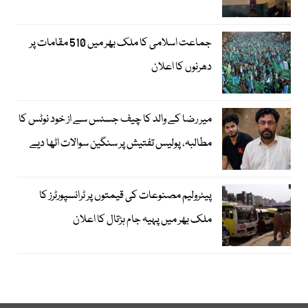
جماعت اسلامی کا ملک بھر میں 510 مقامات پر
دھرنوں کا اعلان
میر رضا کے والد کا چیف جسٹس سے از خود نوٹس کا
مطالبہ، پولیس تفتیش پر سنگین سوالات اٹھا دیے
پیٹرولیم مصنوعات کی قیمتوں پر ٹرانسپورٹرز کا
ملک بھر میں پہیہ جام ہڑتال کا اعلان