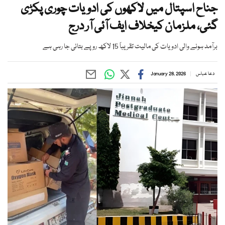
جناح اسپتال میں لاکھوں کی ادویات چوری پکڑی
گئی، ملزمان کیخلاف ایف آئی آر درج
برآمد ہونے والی ادویات کی مالیت تقریباً 15 لاکھ روپے بتائی جا رہی ہے
دعا عباس
January 28, 2026