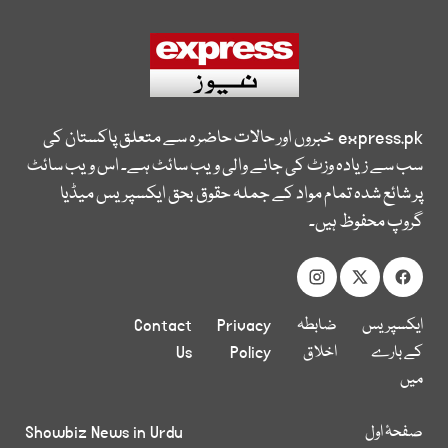
express.pk
خبروں اور حالات حاضرہ سے متعلق پاکستان کی
سب سے زیادہ وزٹ کی جانے والی ویب سائٹ ہے۔ اس ویب سائٹ
پر شائع شدہ تمام مواد کے جملہ حقوق بحق ایکسپریس میڈیا
گروپ محفوظ ہیں۔
ایکسپریس
ضابطہ
Privacy
Contact
کے بارے
اخلاق
Policy
Us
میں
صفحۂ اول
Showbiz News in Urdu