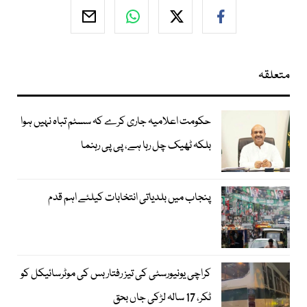
متعلقہ
حکومت اعلامیہ جاری کرے کہ سسٹم تباہ نہیں ہوا
بلکہ ٹھیک چل رہا ہے، پی پی رہنما
پنجاب میں بلدیاتی انتخابات کیلئے اہم قدم
کراچی یونیورسٹی کی تیز رفتار بس کی موٹرسائیکل کو
ٹکر، 17 سالہ لڑکی جاں بحق