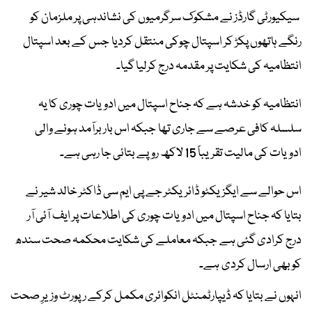
سیکیورٹی گارڈز نے مشکوک سرگرمیوں کی نشاندہی پر ملزمان کو
رنگے ہاتھوں پکڑ کر اسپتال چوکی منتقل کردیا جس کے بعد اسپتال
انتظامیہ کی شکایت پر مقدمہ درج کرلیا گیا۔
انتظامیہ کو خدشہ ہے کہ جناح اسپتال میں ادویات چوری کا یہ
سلسلہ کافی عرصے سے جاری تھا جبکہ اس بار برآمد ہونے والی
ادویات کی مالیت تقریباً 15 لاکھ روپے بتائی جا رہی ہے۔
اس حوالے سے ایگزیکٹو ڈائریکٹر جے پی ایم سی ڈاکٹر خالد شیر نے
بتایا کہ جناح اسپتال میں ادویات چوری کی اطلاعات پر ایف آئی آر
درج کرادی گئی ہے جبکہ معاملے کی شکایت محکمہ صحت سندھ
کو بھی ارسال کردی ہے۔
انہوں نے بتایا کہ ڈیپارٹمنٹل انکوائری مکمل کرکے رپورٹ وزیرِ صحت