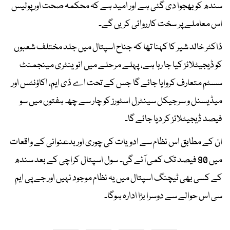
سندھ کو بھجوا دی گئی ہے اور امید ہے کہ محکمہ صحت اور پولیس
اس معاملے پر سخت کارروائی کریں گے۔
ڈاکٹر خالد شیر کا کہنا تھا کہ جناح اسپتال میں جلد مختلف شعبوں
کو ڈیجیٹلائز کیا جا رہا ہے، پہلے مرحلے میں انوینٹری مینجمنٹ
سسٹم متعارف کروایا جائے گا جس کے تحت اے ڈی ایم، اکاؤنٹس اور
میڈیسنل و سرجیکل سینٹرل اسٹورز کو چار سے چھ ہفتوں میں سو
فیصد ڈیجیٹلائز کر دیا جائے گا۔
ان کے مطابق اس نظام سے ادویات کی چوری اور بدعنوانی کے واقعات
میں 90 فیصد تک کمی آئے گی۔ سول اسپتال کراچی کے بعد سندھ
کے کسی بھی ٹیچنگ اسپتال میں یہ نظام موجود نہیں اور جے پی ایم
سی اس حوالے سے دوسرا بڑا ادارہ ہوگا۔