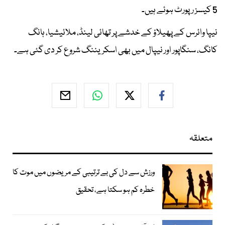
5 کیسز رپورٹ ہوئے ہیں۔
نیپا وائرس کے پھیلاؤ کے خدشے پر تھائی لینڈ، ملائیشیا، ہانگ
کانگ، سنگاپور اور نیپال میں بھی اسکریننگ شروع کر دی گئی ہے۔
متعلقہ
ورزش سے دل کی بے ترتیبی کے مریضوں میں موت کا
خطرہ کم ہو سکتا ہے، تحقیق