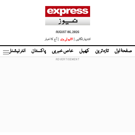
AUGUST 06, 2026
اشتہار لگائیں |
لائیو ٹی وی
| آج کا اخبار
صفحۂ اول
تازہ ترین
کھیل
خاص خبریں
پاکستان
انٹر نیشنل
ٹا