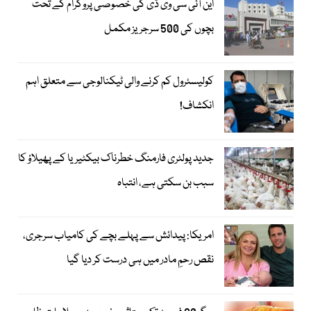
این آئی سی وی ڈی کی خصوصی پروگرام کے تحت
بچوں کی 500 سرجریز مکمل
کولیسٹرول کم کرنے والی ٹیکنالوجی سے متعلق اہم
انکشاف!
جدید پولٹری فارمنگ خطرناک بیکٹیریا کے پھیلاؤ کا
سبب بن سکتی ہے، انتباہ
امریکا: پیدائش سے پہلے بچے کی کامیاب سرجری،
نقص رحمِ مادر میں ہی درست کر دیا گیا