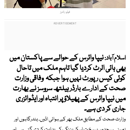
فوٹو: رائٹرز
نیپا وائرس کے حوالے سے پاکستان میں
اسلام آباد:
بھی ہائی الرٹ کردیا گیا تاہم ملک میں تاحال
کوئی کیس رپورٹ نہیں ہوا جبکہ وفاقی وزارت
صحت کے ادارے بارڈر ہیلتھ سروسز نے بھارت
میں نیپا وائرس کے پھیلاؤ پر انتباہ اور ایڈوائزری
جاری کر دی ہے۔
وزارت صحت کے مطابق ملک بھر کے ہوائی اڈوں، بندرگاہوں اور
زمینی سرحدوں پر سخت اسکریننگ کی ہدایت کر دی گئی ہے اور