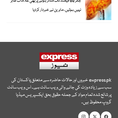
جگر 80 فیصد تک متاثر ہونے پر بھی علامات ظاہر
نہیں ہوتیں، ماہرین نے خبردار کردیا
express.pk
خبروں اور حالات حاضرہ سے متعلق پاکستان کی
سب سے زیادہ وزٹ کی جانے والی ویب سائٹ ہے۔ اس ویب سائٹ
پر شائع شدہ تمام مواد کے جملہ حقوق بحق ایکسپریس میڈیا
گروپ محفوظ ہیں۔