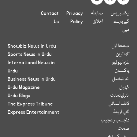
ایکسپریس
ضابطہ
Privacy
Contact
کے بارے
اخلاق
Policy
Us
میں
صفحۂ اول
Showbiz News in Urdu
تازہ ترین
Sports News in Urdu
غزہ لہو لہو
International News in
پاکستان
Urdu
انٹر نیشنل
Business News in Urdu
کھیل
Urdu Magazine
انٹرٹینمنٹ
Urdu Blogs
لائف اسٹائل
The Express Tribune
ٹاپ ٹرینڈ
Express Entertainment
دلچسپ و عجیب
صحت